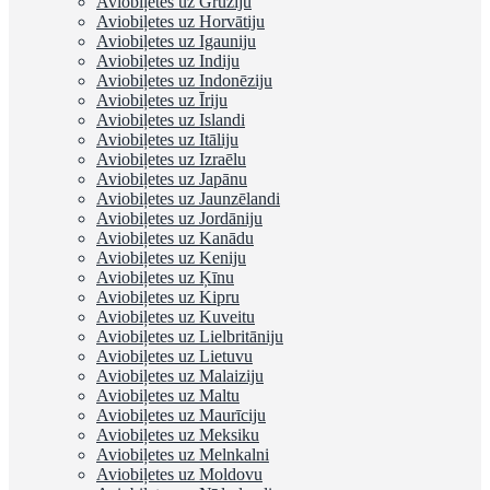
Aviobiļetes uz Gruziju
Aviobiļetes uz Horvātiju
Aviobiļetes uz Igauniju
Aviobiļetes uz Indiju
Aviobiļetes uz Indonēziju
Aviobiļetes uz Īriju
Aviobiļetes uz Islandi
Aviobiļetes uz Itāliju
Aviobiļetes uz Izraēlu
Aviobiļetes uz Japānu
Aviobiļetes uz Jaunzēlandi
Aviobiļetes uz Jordāniju
Aviobiļetes uz Kanādu
Aviobiļetes uz Keniju
Aviobiļetes uz Ķīnu
Aviobiļetes uz Kipru
Aviobiļetes uz Kuveitu
Aviobiļetes uz Lielbritāniju
Aviobiļetes uz Lietuvu
Aviobiļetes uz Malaiziju
Aviobiļetes uz Maltu
Aviobiļetes uz Maurīciju
Aviobiļetes uz Meksiku
Aviobiļetes uz Melnkalni
Aviobiļetes uz Moldovu