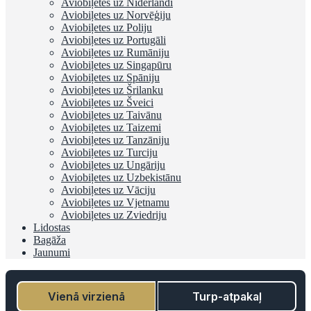
Aviobiļetes uz Nīderlandi
Aviobiļetes uz Norvēģiju
Aviobiļetes uz Poliju
Aviobiļetes uz Portugāli
Aviobiļetes uz Rumāniju
Aviobiļetes uz Singapūru
Aviobiļetes uz Spāniju
Aviobiļetes uz Šrilanku
Aviobiļetes uz Šveici
Aviobiļetes uz Taivānu
Aviobiļetes uz Taizemi
Aviobiļetes uz Tanzāniju
Aviobiļetes uz Turciju
Aviobiļetes uz Ungāriju
Aviobiļetes uz Uzbekistānu
Aviobiļetes uz Vāciju
Aviobiļetes uz Vjetnamu
Aviobiļetes uz Zviedriju
Lidostas
Bagāža
Jaunumi
Vienā virzienā
Turp-atpakaļ