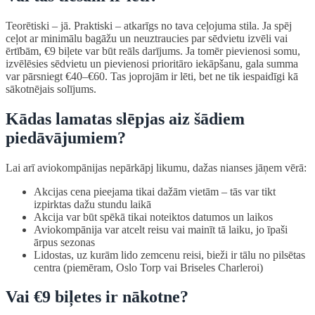
Teorētiski – jā. Praktiski – atkarīgs no tava ceļojuma stila. Ja spēj
ceļot ar minimālu bagāžu un neuztraucies par sēdvietu izvēli vai
ērtībām, €9 biļete var būt reāls darījums. Ja tomēr pievienosi somu,
izvēlēsies sēdvietu un pievienosi prioritāro iekāpšanu, gala summa
var pārsniegt €40–€60. Tas joprojām ir lēti, bet ne tik iespaidīgi kā
sākotnējais solījums.
Kādas lamatas slēpjas aiz šādiem
piedāvājumiem?
Lai arī aviokompānijas nepārkāpj likumu, dažas nianses jāņem vērā:
Akcijas cena pieejama tikai dažām vietām – tās var tikt
izpirktas dažu stundu laikā
Akcija var būt spēkā tikai noteiktos datumos un laikos
Aviokompānija var atcelt reisu vai mainīt tā laiku, jo īpaši
ārpus sezonas
Lidostas, uz kurām lido zemcenu reisi, bieži ir tālu no pilsētas
centra (piemēram, Oslo Torp vai Briseles Charleroi)
Vai €9 biļetes ir nākotne?