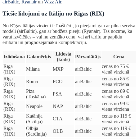
airBaltic
,
Ryanair
un
Wizz Air
.
Tiešie lidojumi uz Itāliju no Rīgas (RIX)
No Rīgas Itālijas virzieni ir īpaši ērti, jo pieejami gan ar pilna servisa
modeli (airBaltic), gan ar budžeta pieeju (Ryanair). Tas nozīmē, ka
varat izvēlēties – vai nu zemāko cenu, vai arī tarifu ar papildu
ērtībām un prognozējamāku komplektāciju.
Lidosta
Izlidošana
Galamērķis
Pārvadātājs
Cena
(kods)
Rīga
cenas no 75 €
Milāna
MXP
airBaltic
(RIX)
vienā virzienā
Rīga
cenas no 85 €
Roma
FCO
airBaltic
(RIX)
vienā virzienā
Rīga
Piza
cenas no 89 €
PSA
airBaltic
(RIX)
(Toskāna)
vienā virzienā
Rīga
cenas no 99 €
Neapole
NAP
airBaltic
(RIX)
vienā virzienā
Rīga
Katānija
cenas no 115 €
CTA
airBaltic
(RIX)
(Sicīlija)
vienā virzienā
Rīga
Olbija
cenas no 119 €
OLB
airBaltic
(RIX)
(Sardīnija)
vienā virzienā