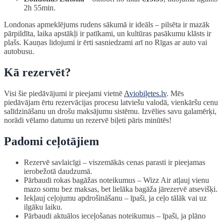
2h 55min.
Londonas apmeklējums rudens sākumā ir ideāls – pilsēta ir mazāk
pārpildīta, laika apstākļi ir patīkami, un kultūras pasākumu klāsts ir
plašs. Kauņas lidojumi ir ērti sasniedzami arī no Rīgas ar auto vai
autobusu.
Kā rezervēt?
Visi šie piedāvājumi ir pieejami vietnē
Aviobiļetes.lv
. Mēs
piedāvājam ērtu rezervācijas procesu latviešu valodā, vienkāršu cenu
salīdzināšanu un drošu maksājumu sistēmu. Izvēlies savu galamērķi,
norādi vēlamo datumu un rezervē biļeti pāris minūtēs!
Padomi ceļotājiem
Rezervē savlaicīgi – viszemākās cenas parasti ir pieejamas
ierobežotā daudzumā.
Pārbaudi rokas bagāžas noteikumus – Wizz Air atļauj vienu
mazo somu bez maksas, bet lielāka bagāža jārezervē atsevišķi.
Iekļauj ceļojumu apdrošināšanu – īpaši, ja ceļo tālāk vai uz
ilgāku laiku.
Pārbaudi aktuālos ieceļošanas noteikumus – īpaši, ja plāno