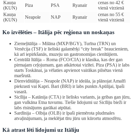
Kauņa
cenas no 42 €
Piza
PSA
Ryanair
(KUN)
vienā virzienā
Kauņa
cenas no 55 €
Neapole
NAP
Ryanair
(KUN)
vienā virzienā
Ko izvēlēties – Itālija pēc reģiona un noskaņas
Ziemeļitālija – Milāna (MXP/BGY), Turīna (TRN) un
Venēcija (TSF) ir lieliski galamērķi “city break” braucieniem,
kā arī iepirkšanās, muzeju un gastronomijas cienītājiem.
Centrālā Itālija – Roma (FCO/CIA) ir klasika, kas der gan
pirmajam ceļojumam, gan atkārtotai vizītei. Piza (PSA) ir labs
starts Toskānai, ja vēlaties apvienot vairākas pilsētas vienā
maršrutā.
Dienviditālija – Neapole (NAP) ir ideāla, ja plānojat Amalfi
piekrasti vai Kapri. Bari (BRI) ir labs punkts Apūlijai, īpaši
vasarā.
Sicīlija – Katānija (CTA) ir lielisks variants, ja gribas gan jūru,
gan vulkāna Etna tuvumu. Tiešie lidojumi uz Sicīliju bieži ir
labs risinājums garākai atpūtai.
Sardīnija – Olbija (OLB) ir īpaši piemērota pludmales
atvaļinājumam, ja meklējat tīru jūru un kūrortu atmosfēru.
Kā atrast lēti lidojumi uz Itāliju