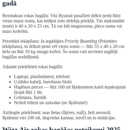
gadā
Bezmaksas rokas bagāža: Visi Ryanair pasažieri drīkst ņemt līdzi
vienu mazu somu, kas ietilpst zem sēdekļa priekšā. Tās maksimālie
izmēri ir 40 x 20 x 25 cm. Tā var būt mugursoma, plecu soma vai
mazs koferītis.
Prioritārā iekāpšana: Ja iegādājies
Priority Boarding
(Prioritāro
iekāpšanu), tu drīksti ņemt vēl vienu somu — līdz 55 x 40 x 20 cm
lielu un līdz 10 kg smagu koferi. Šo somu vari novietot augšējā
bagāžas nodalījumā.
Atļautie priekšmeti rokas bagāžā:
Laptopi, planšetdatori, telefoni
Uzlādes kabeļi, barošanas bloki
Higiēnas preces — līdz 100 ml šķidrumiem katrā iepakojumā
(kopā līdz 1 litr.
Grāmatas, žurnāli
Nelieli ēdieni un uzkodas (ne šķidrumi!)
Aizliegtie priekšmeti: asas lietas (šķēres, naži), lieli aerosoli,
šķidrumi virs 100 ml, degvielas kannas, ieroči un to imitācijas.
Wizz Air rokas bagāžas noteikumi 2025.