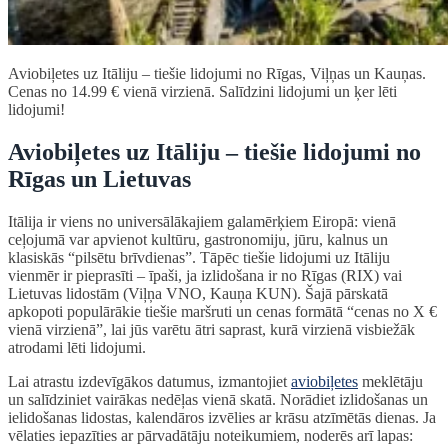
Aviobiļetes uz Itāliju – tiešie lidojumi no Rīgas, Viļņas un Kauņas.
Cenas no 14.99 € vienā virzienā. Salīdzini lidojumi un ķer lēti
lidojumi!
Aviobiļetes uz Itāliju – tiešie lidojumi no
Rīgas un Lietuvas
Itālija ir viens no universālākajiem galamērķiem Eiropā: vienā
ceļojumā var apvienot kultūru, gastronomiju, jūru, kalnus un
klasiskās “pilsētu brīvdienas”. Tāpēc tiešie lidojumi uz Itāliju
vienmēr ir pieprasīti – īpaši, ja izlidošana ir no Rīgas (RIX) vai
Lietuvas lidostām (Viļņa VNO, Kauņa KUN). Šajā pārskatā
apkopoti populārākie tiešie maršruti un cenas formātā “cenas no X €
vienā virzienā”, lai jūs varētu ātri saprast, kurā virzienā visbiežāk
atrodami lēti lidojumi.
Lai atrastu izdevīgākos datumus, izmantojiet
aviobiļetes
meklētāju
un salīdziniet vairākas nedēļas vienā skatā. Norādiet izlidošanas un
ielidošanas lidostas, kalendāros izvēlies ar krāsu atzīmētās dienas. Ja
vēlaties iepazīties ar pārvadātāju noteikumiem, noderēs arī lapas: