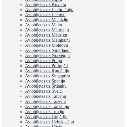
Aviobiļetes uz Kuveitu
Aviobiļetes uz Lielbritāniju
Aviobiļetes uz Lietuvu
Aviobiļetes uz Malaiziju
Aviobiļetes uz Maltu
Aviobiļetes uz Maurīciju
Aviobiļetes uz Meksiku
Aviobiļetes uz Melnkalni
Aviobiļetes uz Moldovu
Aviobiļetes uz Nīderlandi
Aviobiļetes uz Norvēģiju
Aviobiļetes uz Poliju
Aviobiļetes uz Portugāli
Aviobiļetes uz Rumāniju
Aviobiļetes uz Singapūru
Aviobiļetes uz Spāniju
Aviobiļetes uz Šrilanku
Aviobiļetes uz Šveici
Aviobiļetes uz Taivānu
Aviobiļetes uz Taizemi
Aviobiļetes uz Tanzāniju
Aviobiļetes uz Turciju
Aviobiļetes uz Ungāriju
Aviobiļetes uz Uzbekistānu
Aviobiļetes uz Vāciju