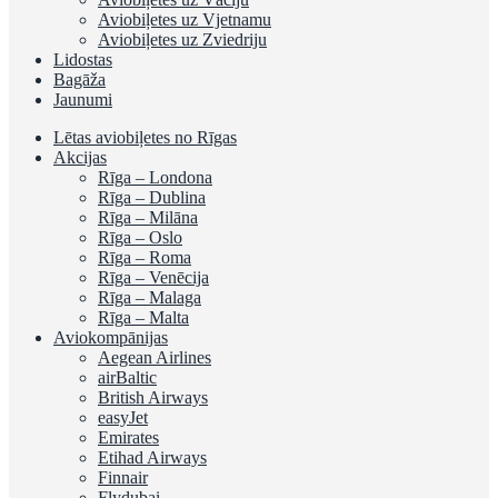
Aviobiļetes uz Vjetnamu
Aviobiļetes uz Zviedriju
Lidostas
Bagāža
Jaunumi
Lētas aviobiļetes no Rīgas
Akcijas
Rīga – Londona
Rīga – Dublina
Rīga – Milāna
Rīga – Oslo
Rīga – Roma
Rīga – Venēcija
Rīga – Malaga
Rīga – Malta
Aviokompānijas
Aegean Airlines
airBaltic
British Airways
easyJet
Emirates
Etihad Airways
Finnair
Flydubai