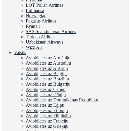
LOT Polish Airlines
Lufthansa
Norwegian
Pegasus Airlines
Ryanair
SAS Scandinavian Airlines
Turkish Airlines
Uzbekistan Airways
Wizz Air
Valstis
Aviobiļetes uz Armēniju
Aviobiļetes uz Austrāliju
Aviobiļetes uz Austriju
Aviobiļetes uz Beļģiju
Aviobiļetes uz Brazīliju
Aviobiļetes uz Bulgāriju
Aviobiļetes uz Čehiju
Aviobiļetes uz Dāniju
Aviobiļetes uz Dominikānas Republiku
Aviobiļetes uz Ēģipti
Aviobiļetes uz Etiopiju
Aviobiļetes uz Filipīnām
Aviobiļetes uz Franciju
Aviobiļetes uz Grieķiju