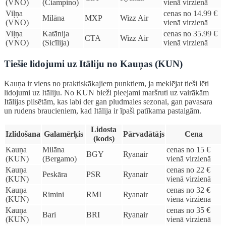
(VNO)
(Ciampino)
vienā virzienā
Viļņa
cenas no 14.99 €
Milāna
MXP
Wizz Air
(VNO)
vienā virzienā
Viļņa
Katānija
cenas no 35.99 €
CTA
Wizz Air
(VNO)
(Sicīlija)
vienā virzienā
Tiešie lidojumi uz Itāliju no Kauņas (KUN)
Kauņa ir viens no praktiskākajiem punktiem, ja meklējat tieši lēti
lidojumi uz Itāliju. No KUN bieži pieejami maršruti uz vairākām
Itālijas pilsētām, kas labi der gan pludmales sezonai, gan pavasara
un rudens braucieniem, kad Itālija ir īpaši patīkama pastaigām.
Lidosta
Izlidošana
Galamērķis
Pārvadātājs
Cena
(kods)
Kauņa
Milāna
cenas no 15 €
BGY
Ryanair
(KUN)
(Bergamo)
vienā virzienā
Kauņa
cenas no 22 €
Peskāra
PSR
Ryanair
(KUN)
vienā virzienā
Kauņa
cenas no 32 €
Rimini
RMI
Ryanair
(KUN)
vienā virzienā
Kauņa
cenas no 35 €
Bari
BRI
Ryanair
(KUN)
vienā virzienā