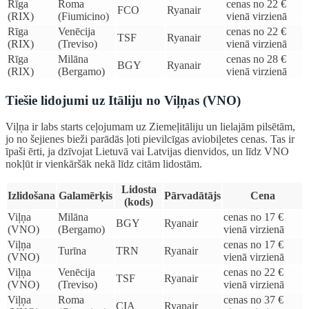
Rīga
Roma
cenas no 22 €
FCO
Ryanair
(RIX)
(Fiumicino)
vienā virzienā
Rīga
Venēcija
cenas no 22 €
TSF
Ryanair
(RIX)
(Treviso)
vienā virzienā
Rīga
Milāna
cenas no 28 €
BGY
Ryanair
(RIX)
(Bergamo)
vienā virzienā
Tiešie lidojumi uz Itāliju no Viļņas (VNO)
Viļņa ir labs starts ceļojumam uz Ziemeļitāliju un lielajām pilsētām,
jo no šejienes bieži parādās ļoti pievilcīgas aviobiļetes cenas. Tas ir
īpaši ērti, ja dzīvojat Lietuvā vai Latvijas dienvidos, un līdz VNO
nokļūt ir vienkāršāk nekā līdz citām lidostām.
Lidosta
Izlidošana
Galamērķis
Pārvadātājs
Cena
(kods)
Viļņa
Milāna
cenas no 17 €
BGY
Ryanair
(VNO)
(Bergamo)
vienā virzienā
Viļņa
cenas no 17 €
Turīna
TRN
Ryanair
(VNO)
vienā virzienā
Viļņa
Venēcija
cenas no 22 €
TSF
Ryanair
(VNO)
(Treviso)
vienā virzienā
Viļņa
Roma
cenas no 37 €
CIA
Ryanair