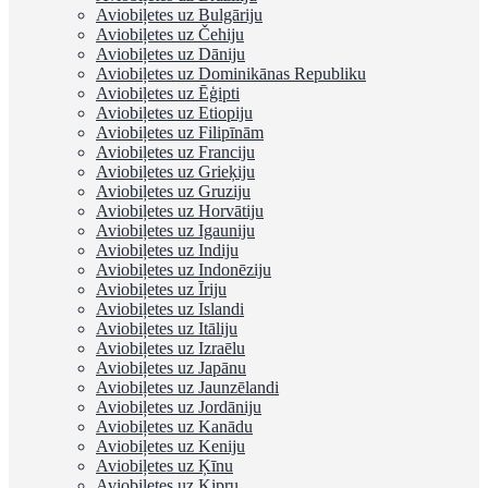
Aviobiļetes uz Bulgāriju
Aviobiļetes uz Čehiju
Aviobiļetes uz Dāniju
Aviobiļetes uz Dominikānas Republiku
Aviobiļetes uz Ēģipti
Aviobiļetes uz Etiopiju
Aviobiļetes uz Filipīnām
Aviobiļetes uz Franciju
Aviobiļetes uz Grieķiju
Aviobiļetes uz Gruziju
Aviobiļetes uz Horvātiju
Aviobiļetes uz Igauniju
Aviobiļetes uz Indiju
Aviobiļetes uz Indonēziju
Aviobiļetes uz Īriju
Aviobiļetes uz Islandi
Aviobiļetes uz Itāliju
Aviobiļetes uz Izraēlu
Aviobiļetes uz Japānu
Aviobiļetes uz Jaunzēlandi
Aviobiļetes uz Jordāniju
Aviobiļetes uz Kanādu
Aviobiļetes uz Keniju
Aviobiļetes uz Ķīnu
Aviobiļetes uz Kipru