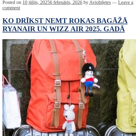
Posted on
10 jūlijs, 2025
6 februāris, 2026
by
Aviobiļetes
—
Leave a
comment
KO DRĪKST ŅEMT ROKAS BAGĀŽĀ
RYANAIR UN WIZZ AIR 2025. GADĀ