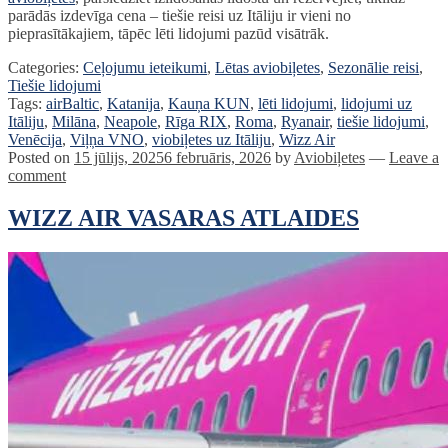
parādās izdevīga cena – tiešie reisi uz Itāliju ir vieni no
pieprasītākajiem, tāpēc lēti lidojumi pazūd visātrāk.
Categories:
Ceļojumu ieteikumi
,
Lētas aviobiļetes
,
Sezonālie reisi
,
Tiešie lidojumi
Tags:
airBaltic
,
Katanija
,
Kauņa KUN
,
lēti lidojumi
,
lidojumi uz
Itāliju
,
Milāna
,
Neapole
,
Rīga RIX
,
Roma
,
Ryanair
,
tiešie lidojumi
,
Venēcija
,
Viļņa VNO
,
viobiļetes uz Itāliju
,
Wizz Air
Posted on
15 jūlijs, 2025
6 februāris, 2026
by
Aviobiļetes
—
Leave a
comment
WIZZ AIR VASARAS ATLAIDES