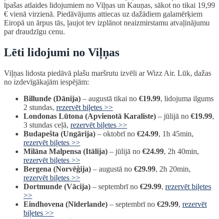
īpašas atlaides lidojumiem no Viļņas un Kauņas, sākot no tikai 19,99
€ vienā virzienā. Piedāvājums attiecas uz dažādiem galamērķiem
Eiropā un ārpus tās, ļaujot tev izplānot neaizmirstamu atvaļinājumu
par draudzīgu cenu.
Lēti lidojumi no Viļņas
Viļņas lidosta piedāvā plašu maršrutu izvēli ar Wizz Air. Lūk, dažas
no izdevīgākajām iespējām:
Billunde (Dānija)
– augustā tikai no
€19.99
, lidojuma ilgums
2 stundas,
rezervēt biļetes >>
Londonas Lūtona (Apvienotā Karaliste)
– jūlijā no
€19.99
,
3 stundas ceļā,
rezervēt biļetes >>
Budapešta (Ungārija)
– oktobrī no
€24.99
, 1h 45min,
rezervēt biļetes >>
Milāna Malpensa (Itālija)
– jūlijā no
€24.99
, 2h 40min,
rezervēt biļetes >>
Bergena (Norvēģija)
– augustā no
€29.99
, 2h 20min,
rezervēt biļetes >>
Dortmunde (Vācija)
– septembrī no
€29.99
,
rezervēt biļetes
>>
Eindhovena (Nīderlande)
– septembrī no
€29.99
,
rezervēt
biļetes >>