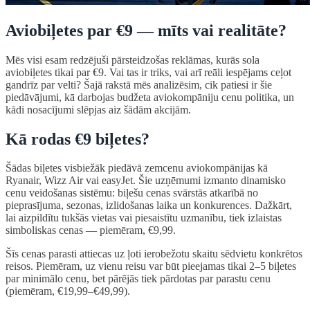
Aviobiļetes par €9 — mīts vai realitāte?
Mēs visi esam redzējuši pārsteidzošas reklāmas, kurās sola
aviobiļetes tikai par €9. Vai tas ir triks, vai arī reāli iespējams ceļot
gandrīz par velti? Šajā rakstā mēs analizēsim, cik patiesi ir šie
piedāvājumi, kā darbojas budžeta aviokompāniju cenu politika, un
kādi nosacījumi slēpjas aiz šādām akcijām.
Kā rodas €9 biļetes?
Šādas biļetes visbiežāk piedāvā zemcenu aviokompānijas kā
Ryanair, Wizz Air vai easyJet. Šie uzņēmumi izmanto dinamisko
cenu veidošanas sistēmu: biļešu cenas svārstās atkarībā no
pieprasījuma, sezonas, izlidošanas laika un konkurences. Dažkārt,
lai aizpildītu tukšās vietas vai piesaistītu uzmanību, tiek izlaistas
simboliskas cenas — piemēram, €9,99.
Šīs cenas parasti attiecas uz ļoti ierobežotu skaitu sēdvietu konkrētos
reisos. Piemēram, uz vienu reisu var būt pieejamas tikai 2–5 biļetes
par minimālo cenu, bet pārējās tiek pārdotas par parastu cenu
(piemēram, €19,99–€49,99).