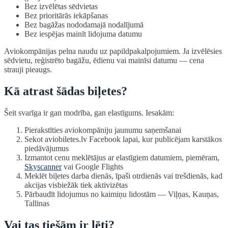
Bez izvēlētas sēdvietas
Bez prioritārās iekāpšanas
Bez bagāžas nododamajā nodalījumā
Bez iespējas mainīt lidojuma datumu
Aviokompānijas pelna naudu uz papildpakalpojumiem. Ja izvēlēsies
sēdvietu, reģistrēto bagāžu, ēdienu vai mainīsi datumu — cena
strauji pieaugs.
Kā atrast šādas biļetes?
Šeit svarīga ir gan modrība, gan elastīgums. Iesakām:
Pierakstīties aviokompāniju jaunumu saņemšanai
Sekot aviobiletes.lv Facebook lapai, kur publicējam karstākos
piedāvājumus
Izmantot cenu meklētājus ar elastīgiem datumiem, piemēram,
Skyscanner
vai Google Flights
Meklēt biļetes darba dienās, īpaši otrdienās vai trešdienās, kad
akcijas visbiežāk tiek aktivizētas
Pārbaudīt lidojumus no kaimiņu lidostām — Viļņas, Kauņas,
Tallinas
Vai tas tiešām ir lēti?