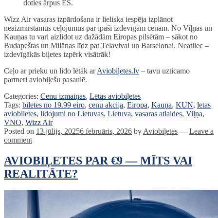
doties ārpus ES.
Wizz Air vasaras izpārdošana ir lieliska iespēja izplānot
neaizmirstamus ceļojumus par īpaši izdevīgām cenām. No Viļņas un
Kauņas tu vari aizlidot uz dažādām Eiropas pilsētām – sākot no
Budapeštas un Milānas līdz pat Telavivai un Barselonai. Neatliec –
izdevīgākās biļetes izpērk visātrāk!
Ceļo ar prieku un lido lētāk ar
Aviobiļetes.lv
– tavu uzticamo
partneri aviobiļešu pasaulē.
Categories:
Cenu izmaiņas
,
Lētas aviobiļetes
Tags:
biletes no 19.99 eiro
,
cenu akcija
,
Eiropa
,
Kauņa
,
KUN
,
letas
aviobiletes
,
lidojumi no Lietuvas
,
Lietuva
,
vasaras atlaides
,
Viļņa
,
VNO
,
Wizz Air
Posted on
13 jūlijs, 2025
6 februāris, 2026
by
Aviobiļetes
—
Leave a
comment
AVIOBIĻETES PAR €9 — MĪTS VAI
REALITĀTE?