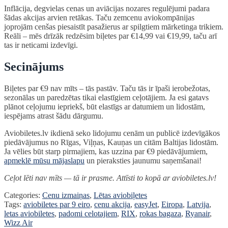
Inflācija, degvielas cenas un aviācijas nozares regulējumi padara
šādas akcijas arvien retākas. Taču zemcenu aviokompānijas
joprojām cenšas piesaistīt pasažierus ar spilgtiem mārketinga trikiem.
Reāli – mēs drīzāk redzēsim biļetes par €14,99 vai €19,99, taču arī
tas ir neticami izdevīgi.
Secinājums
Biļetes par €9 nav mīts – tās pastāv. Taču tās ir īpaši ierobežotas,
sezonālas un paredzētas tikai elastīgiem ceļotājiem. Ja esi gatavs
plānot ceļojumu iepriekš, būt elastīgs ar datumiem un lidostām,
iespējams atrast šādu dārgumu.
Aviobiletes.lv ikdienā seko lidojumu cenām un publicē izdevīgākos
piedāvājumus no Rīgas, Viļņas, Kauņas un citām Baltijas lidostām.
Ja vēlies būt starp pirmajiem, kas uzzina par €9 piedāvājumiem,
apmeklē mūsu mājaslapu
un pieraksties jaunumu saņemšanai!
Ceļot lēti nav mīts — tā ir prasme. Attīsti to kopā ar aviobiletes.lv!
Categories:
Cenu izmaiņas
,
Lētas aviobiļetes
Tags:
aviobiletes par 9 eiro
,
cenu akcija
,
easyJet
,
Eiropa
,
Latvija
,
letas aviobiletes
,
padomi celotajiem
,
RIX
,
rokas bagaza
,
Ryanair
,
Wizz Air