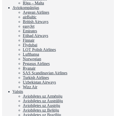
Rīga – Malta
Aviokompānijas
Aegean Airlines
airBaltic
British Airways
easyJet
Emirates
Etihad Airways
Finnair
Flydubai
LOT Polish Airlines
Lufthansa
Norwegian
Pegasus Airlines
Ryanair
SAS Scandinavian Airlines
Turkish Airlines
Uzbekistan Airways
Wizz Air
Valstis
Aviobiļetes uz Armēniju
Aviobiļetes uz Austrāliju
Aviobiļetes uz Austriju
Aviobiļetes uz Beļģiju
Aviobiļetes uz Brazīliju