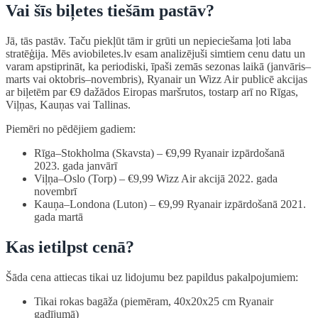
Vai šīs biļetes tiešām pastāv?
Jā, tās pastāv. Taču piekļūt tām ir grūti un nepieciešama ļoti laba
stratēģija. Mēs aviobiletes.lv esam analizējuši simtiem cenu datu un
varam apstiprināt, ka periodiski, īpaši zemās sezonas laikā (janvāris–
marts vai oktobris–novembris), Ryanair un Wizz Air publicē akcijas
ar biļetēm par €9 dažādos Eiropas maršrutos, tostarp arī no Rīgas,
Viļņas, Kauņas vai Tallinas.
Piemēri no pēdējiem gadiem:
Rīga–Stokholma (Skavsta) – €9,99 Ryanair izpārdošanā
2023. gada janvārī
Viļņa–Oslo (Torp) – €9,99 Wizz Air akcijā 2022. gada
novembrī
Kauņa–Londona (Luton) – €9,99 Ryanair izpārdošanā 2021.
gada martā
Kas ietilpst cenā?
Šāda cena attiecas tikai uz lidojumu bez papildus pakalpojumiem:
Tikai rokas bagāža (piemēram, 40x20x25 cm Ryanair
gadījumā)