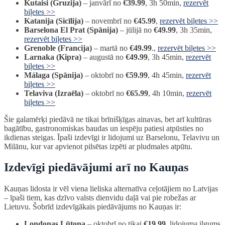
Kutaisi (Gruzija)
– janvārī no
€39.99
, 3h 50min,
rezervēt
biļetes >>
Katanija (Sicīlija)
– novembrī no
€45.99
,
rezervēt biļetes >>
Barselona El Prat (Spānija)
– jūlijā no
€49.99
, 3h 35min,
rezervēt biļetes >>
Grenoble (Francija)
– martā no
€49.99
.,
rezervēt biļetes >>
Larnaka (Kipra)
– augustā no
€49.99
, 3h 45min,
rezervēt
biļetes >>
Málaga (Spānija)
– oktobrī no
€59.99
, 4h 45min,
rezervēt
biļetes >>
Telaviva (Izraēla)
– oktobrī no
€65.99
, 4h 10min,
rezervēt
biļetes >>
Šie galamērķi piedāvā ne tikai brīnišķīgas ainavas, bet arī kultūras
bagātību, gastronomiskas baudas un iespēju patiesi atpūsties no
ikdienas steigas. Īpaši izdevīgi ir lidojumi uz Barselonu, Telavivu un
Milānu, kur var apvienot pilsētas izpēti ar pludmales atpūtu.
Izdevīgi piedāvājumi arī no Kauņas
Kauņas lidosta ir vēl viena lieliska alternatīva ceļotājiem no Latvijas
– īpaši tiem, kas dzīvo valsts dienvidu daļā vai pie robežas ar
Lietuvu. Šobrīd izdevīgākais piedāvājums no Kauņas ir:
Londonas Lūtona
– oktobrī no tikai
€19.99
, lidojuma ilgums