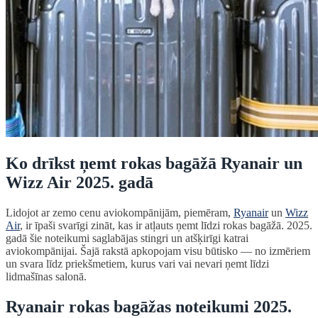
Ko drīkst ņemt rokas bagāžā Ryanair un
Wizz Air 2025. gadā
Lidojot ar zemo cenu aviokompānijām, piemēram,
Ryanair
un
Wizz
Air
, ir īpaši svarīgi zināt, kas ir atļauts ņemt līdzi rokas bagāžā. 2025.
gadā šie noteikumi saglabājas stingri un atšķirīgi katrai
aviokompānijai. Šajā rakstā apkopojam visu būtisko — no izmēriem
un svara līdz priekšmetiem, kurus vari vai nevari ņemt līdzi
lidmašīnas salonā.
Ryanair rokas bagāžas noteikumi 2025.