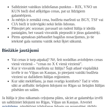
Salīdziniet vairākus izlidošanas punktus – RIX, VNO un
KUN bieži dod atšķirīgas cenas, pat uz līdzīgiem
galamērķiem.
Ja mērķis ir zemākā cena, budžeta maršruti uz BGY, TSF vai
CIA bieži ir izdevīgāki nekā lielās lidostas.
Plānojiet pēc sezonas: pavasarī un rudenī Itālija ir ideāla
pastaigām, bet vasarā visvairāk pieprasīti ir jūras galamērķi.
Pirms apmaksas pārbaudiet bagāžas nosacījumus, jo tie
ietekmē gala summu vairāk nekā šķiet sākumā.
Biežākie jautājumi
Vai cenas ir turp-atpakaļ? Nē, šeit norādītas aviobiļetes cenas
vienā virzienā – “cenas no X € vienā virzienā”.
Kur ir visvairāk maršrutu uz Itāliju? Šajā atlasē visplašākā
izvēle ir no Viļņas un Kauņas, jo pieejami vairāki budžeta
virzieni uz dažādiem Itālijas reģioniem.
Kur sākt meklēšanu, ja man svarīgs komforts? Tad ir vērts
sākt ar airBaltic tiešajiem lidojumi no Rīgas uz lielajām Itālijas
pilsētām un salām.
Ja Itālija ir jūsu nākamais ceļojuma plāns, sāciet ar galamērķa izvēli
un salīdziniet lidojumi no Rīgas, Viļņas un Kauņas. Atveriet
aviobiļetes
, pārslēdziet izlidošanas lidostu un rezervējiet, tiklīdz