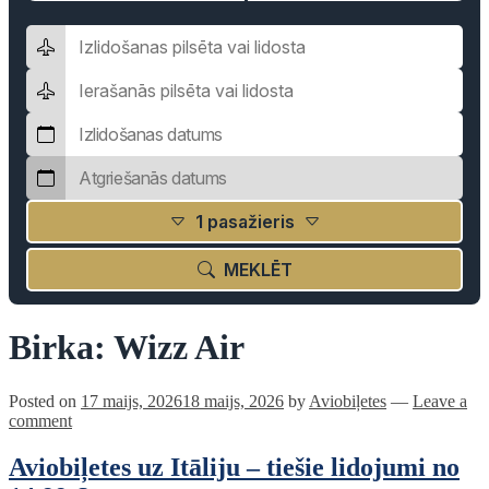
1 pasažieris
MEKLĒT
Birka:
Wizz Air
Posted on
17 maijs, 2026
18 maijs, 2026
by
Aviobiļetes
—
Leave a
comment
Aviobiļetes uz Itāliju – tiešie lidojumi no