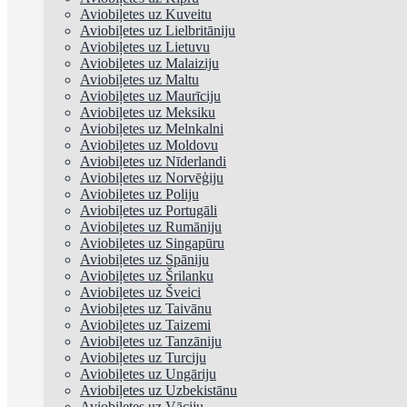
Aviobiļetes uz Kuveitu
Aviobiļetes uz Lielbritāniju
Aviobiļetes uz Lietuvu
Aviobiļetes uz Malaiziju
Aviobiļetes uz Maltu
Aviobiļetes uz Maurīciju
Aviobiļetes uz Meksiku
Aviobiļetes uz Melnkalni
Aviobiļetes uz Moldovu
Aviobiļetes uz Nīderlandi
Aviobiļetes uz Norvēģiju
Aviobiļetes uz Poliju
Aviobiļetes uz Portugāli
Aviobiļetes uz Rumāniju
Aviobiļetes uz Singapūru
Aviobiļetes uz Spāniju
Aviobiļetes uz Šrilanku
Aviobiļetes uz Šveici
Aviobiļetes uz Taivānu
Aviobiļetes uz Taizemi
Aviobiļetes uz Tanzāniju
Aviobiļetes uz Turciju
Aviobiļetes uz Ungāriju
Aviobiļetes uz Uzbekistānu
Aviobiļetes uz Vāciju