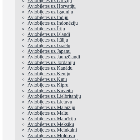
Aviobiļetes uz Gruziju
Aviobiļetes uz Horvātiju
Aviobiļetes uz Igauniju
Aviobiļetes uz Indiju
Aviobiļetes uz Indonēziju
Aviobiļetes uz Īriju
Aviobiļetes uz Islandi
Aviobiļetes uz Itāliju
Aviobiļetes uz Izraēlu
Aviobiļetes uz Japānu
Aviobiļetes uz Jaunzēlandi
Aviobiļetes uz Jordāniju
Aviobiļetes uz Kanādu
Aviobiļetes uz Keniju
Aviobiļetes uz Ķīnu
Aviobiļetes uz Kipru
Aviobiļetes uz Kuveitu
Aviobiļetes uz Lielbritāniju
Aviobiļetes uz Lietuvu
Aviobiļetes uz Malaiziju
Aviobiļetes uz Maltu
Aviobiļetes uz Maurīciju
Aviobiļetes uz Meksiku
Aviobiļetes uz Melnkalni
Aviobiļetes uz Moldovu