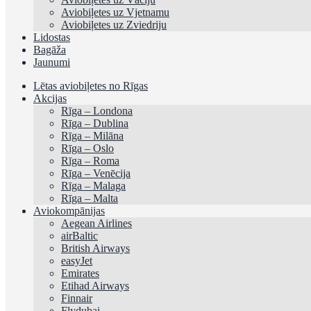
Aviobiļetes uz Vjetnamu
Aviobiļetes uz Zviedriju
Lidostas
Bagāža
Jaunumi
Lētas aviobiļetes no Rīgas
Akcijas
Rīga – Londona
Rīga – Dublina
Rīga – Milāna
Rīga – Oslo
Rīga – Roma
Rīga – Venēcija
Rīga – Malaga
Rīga – Malta
Aviokompānijas
Aegean Airlines
airBaltic
British Airways
easyJet
Emirates
Etihad Airways
Finnair
Flydubai