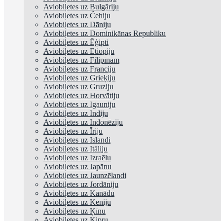
Aviobiļetes uz Bulgāriju
Aviobiļetes uz Čehiju
Aviobiļetes uz Dāniju
Aviobiļetes uz Dominikānas Republiku
Aviobiļetes uz Ēģipti
Aviobiļetes uz Etiopiju
Aviobiļetes uz Filipīnām
Aviobiļetes uz Franciju
Aviobiļetes uz Grieķiju
Aviobiļetes uz Gruziju
Aviobiļetes uz Horvātiju
Aviobiļetes uz Igauniju
Aviobiļetes uz Indiju
Aviobiļetes uz Indonēziju
Aviobiļetes uz Īriju
Aviobiļetes uz Islandi
Aviobiļetes uz Itāliju
Aviobiļetes uz Izraēlu
Aviobiļetes uz Japānu
Aviobiļetes uz Jaunzēlandi
Aviobiļetes uz Jordāniju
Aviobiļetes uz Kanādu
Aviobiļetes uz Keniju
Aviobiļetes uz Ķīnu
Aviobiļetes uz Kipru