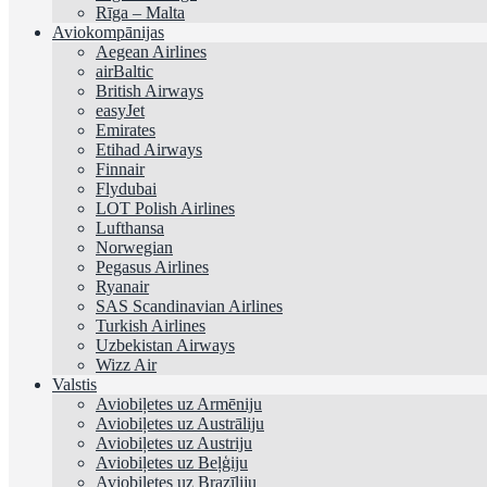
Rīga – Malta
Aviokompānijas
Aegean Airlines
airBaltic
British Airways
easyJet
Emirates
Etihad Airways
Finnair
Flydubai
LOT Polish Airlines
Lufthansa
Norwegian
Pegasus Airlines
Ryanair
SAS Scandinavian Airlines
Turkish Airlines
Uzbekistan Airways
Wizz Air
Valstis
Aviobiļetes uz Armēniju
Aviobiļetes uz Austrāliju
Aviobiļetes uz Austriju
Aviobiļetes uz Beļģiju
Aviobiļetes uz Brazīliju