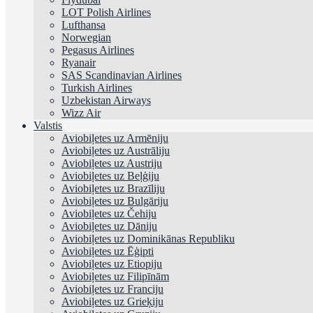
LOT Polish Airlines
Lufthansa
Norwegian
Pegasus Airlines
Ryanair
SAS Scandinavian Airlines
Turkish Airlines
Uzbekistan Airways
Wizz Air
Valstis
Aviobiļetes uz Armēniju
Aviobiļetes uz Austrāliju
Aviobiļetes uz Austriju
Aviobiļetes uz Beļģiju
Aviobiļetes uz Brazīliju
Aviobiļetes uz Bulgāriju
Aviobiļetes uz Čehiju
Aviobiļetes uz Dāniju
Aviobiļetes uz Dominikānas Republiku
Aviobiļetes uz Ēģipti
Aviobiļetes uz Etiopiju
Aviobiļetes uz Filipīnām
Aviobiļetes uz Franciju
Aviobiļetes uz Grieķiju