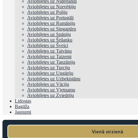
Aviobiļetes uz Nīderlandi
Aviobiļetes uz Norvēģiju
Aviobiļetes uz Poliju
Aviobiļetes uz Portugāli
Aviobiļetes uz Rumāniju
Aviobiļetes uz Singapūru
Aviobiļetes uz Spāniju
Aviobiļetes uz Šrilanku
Aviobiļetes uz Šveici
Aviobiļetes uz Taivānu
Aviobiļetes uz Taizemi
Aviobiļetes uz Tanzāniju
Aviobiļetes uz Turciju
Aviobiļetes uz Ungāriju
Aviobiļetes uz Uzbekistānu
Aviobiļetes uz Vāciju
Aviobiļetes uz Vjetnamu
Aviobiļetes uz Zviedriju
Lidostas
Bagāža
Jaunumi
Vienā virzienā