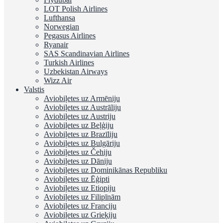
LOT Polish Airlines
Lufthansa
Norwegian
Pegasus Airlines
Ryanair
SAS Scandinavian Airlines
Turkish Airlines
Uzbekistan Airways
Wizz Air
Valstis
Aviobiļetes uz Armēniju
Aviobiļetes uz Austrāliju
Aviobiļetes uz Austriju
Aviobiļetes uz Beļģiju
Aviobiļetes uz Brazīliju
Aviobiļetes uz Bulgāriju
Aviobiļetes uz Čehiju
Aviobiļetes uz Dāniju
Aviobiļetes uz Dominikānas Republiku
Aviobiļetes uz Ēģipti
Aviobiļetes uz Etiopiju
Aviobiļetes uz Filipīnām
Aviobiļetes uz Franciju
Aviobiļetes uz Grieķiju