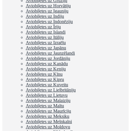
Aviobiļetes uz Gruziju
Aviobiļetes uz Horvātiju
Aviobiļetes uz Igauniju
Aviobiļetes uz Indiju
Aviobiļetes uz Indonēziju
Aviobiļetes uz Īriju
Aviobiļetes uz Islandi
Aviobiļetes uz Itāliju
Aviobiļetes uz Izraēlu
Aviobiļetes uz Japānu
Aviobiļetes uz Jaunzēlandi
Aviobiļetes uz Jordāniju
Aviobiļetes uz Kanādu
Aviobiļetes uz Keniju
Aviobiļetes uz Ķīnu
Aviobiļetes uz Kipru
Aviobiļetes uz Kuveitu
Aviobiļetes uz Lielbritāniju
Aviobiļetes uz Lietuvu
Aviobiļetes uz Malaiziju
Aviobiļetes uz Maltu
Aviobiļetes uz Maurīciju
Aviobiļetes uz Meksiku
Aviobiļetes uz Melnkalni
Aviobiļetes uz Moldovu