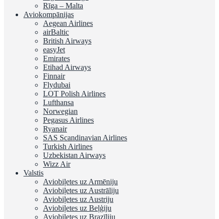
Rīga – Malta
Aviokompānijas
Aegean Airlines
airBaltic
British Airways
easyJet
Emirates
Etihad Airways
Finnair
Flydubai
LOT Polish Airlines
Lufthansa
Norwegian
Pegasus Airlines
Ryanair
SAS Scandinavian Airlines
Turkish Airlines
Uzbekistan Airways
Wizz Air
Valstis
Aviobiļetes uz Armēniju
Aviobiļetes uz Austrāliju
Aviobiļetes uz Austriju
Aviobiļetes uz Beļģiju
Aviobiļetes uz Brazīliju