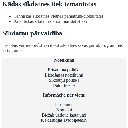
Kādas sīkdatnes tiek izmantotas
Tehniskās sīkdatnes vietnes pamatfunkcionalitātei
Analītiskās sīkdatnes anonīmai statistikai
Sīkdatņu pārvaldība
Lietotājs var ierobežot vai dzēst sīkdatnes savas pārlūkprogrammas
iestatījumos.
Noteikumi
Privātuma politika
Lietošanas noteikumi
Sīkdatņu politika
Datu drošība
Informācija par vietni
Par mums
Kontakti
Biežāk uzdotie jautājumi
Kā darbojas aviobiļetes.lv