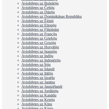
Aviobiļetes uz Bulgāriju
Aviobiļetes uz Čehiju
Aviobiļetes uz Dāniju
Aviobiļetes uz Dominikānas Republiku
Aviobiļetes uz Ēģipti
Aviobiļetes uz Etiopiju
Aviobiļetes uz Filipīnām
Aviobiļetes uz Franciju
Aviobiļetes uz Grieķiju
Aviobiļetes uz Gruziju
Aviobiļetes uz Horvātiju
Aviobiļetes uz Igauniju
Aviobiļetes uz Indiju
Aviobiļetes uz Indonēziju
Aviobiļetes uz Īriju
Aviobiļetes uz Islandi
Aviobiļetes uz Itāliju
Aviobiļetes uz Izraēlu
Aviobiļetes uz Japānu
Aviobiļetes uz Jaunzēlandi
Aviobiļetes uz Jordāniju
Aviobiļetes uz Kanādu
Aviobiļetes uz Keniju
Aviobiļetes uz Ķīnu
Aviobiļetes uz Kipru