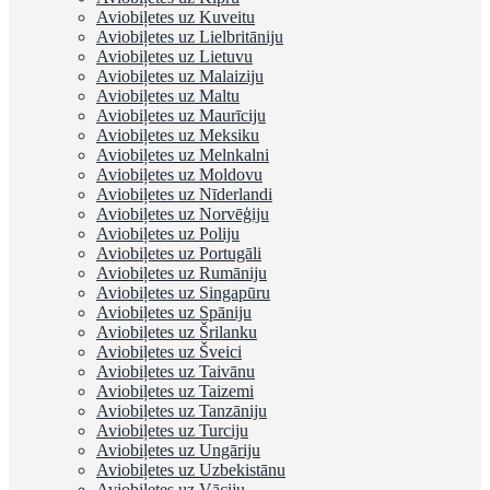
Aviobiļetes uz Kuveitu
Aviobiļetes uz Lielbritāniju
Aviobiļetes uz Lietuvu
Aviobiļetes uz Malaiziju
Aviobiļetes uz Maltu
Aviobiļetes uz Maurīciju
Aviobiļetes uz Meksiku
Aviobiļetes uz Melnkalni
Aviobiļetes uz Moldovu
Aviobiļetes uz Nīderlandi
Aviobiļetes uz Norvēģiju
Aviobiļetes uz Poliju
Aviobiļetes uz Portugāli
Aviobiļetes uz Rumāniju
Aviobiļetes uz Singapūru
Aviobiļetes uz Spāniju
Aviobiļetes uz Šrilanku
Aviobiļetes uz Šveici
Aviobiļetes uz Taivānu
Aviobiļetes uz Taizemi
Aviobiļetes uz Tanzāniju
Aviobiļetes uz Turciju
Aviobiļetes uz Ungāriju
Aviobiļetes uz Uzbekistānu
Aviobiļetes uz Vāciju