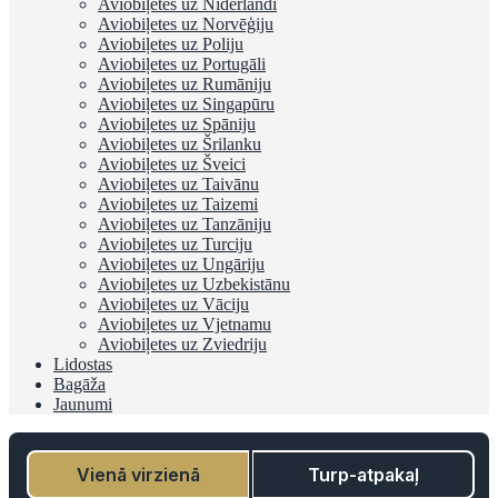
Aviobiļetes uz Nīderlandi
Aviobiļetes uz Norvēģiju
Aviobiļetes uz Poliju
Aviobiļetes uz Portugāli
Aviobiļetes uz Rumāniju
Aviobiļetes uz Singapūru
Aviobiļetes uz Spāniju
Aviobiļetes uz Šrilanku
Aviobiļetes uz Šveici
Aviobiļetes uz Taivānu
Aviobiļetes uz Taizemi
Aviobiļetes uz Tanzāniju
Aviobiļetes uz Turciju
Aviobiļetes uz Ungāriju
Aviobiļetes uz Uzbekistānu
Aviobiļetes uz Vāciju
Aviobiļetes uz Vjetnamu
Aviobiļetes uz Zviedriju
Lidostas
Bagāža
Jaunumi
Vienā virzienā
Turp-atpakaļ