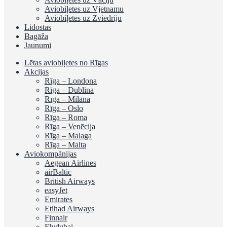
Aviobiļetes uz Vjetnamu
Aviobiļetes uz Zviedriju
Lidostas
Bagāža
Jaunumi
Lētas aviobiļetes no Rīgas
Akcijas
Rīga – Londona
Rīga – Dublina
Rīga – Milāna
Rīga – Oslo
Rīga – Roma
Rīga – Venēcija
Rīga – Malaga
Rīga – Malta
Aviokompānijas
Aegean Airlines
airBaltic
British Airways
easyJet
Emirates
Etihad Airways
Finnair
Flydubai