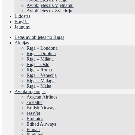
Aviobiļetes uz Vjetnamu
Aviobiļetes uz Zviedriju
Lidostas
Bagāža
Jaunumi
Lētas aviobiļetes no Rīgas
Akcijas
Rīga – Londona
Rīga – Dublina
Rīga – Milāna
Rīga – Oslo
Rīga – Roma
Rīga – Venēcija
Rīga – Malaga
Rīga – Malta
Aviokompānijas
Aegean Airlines
airBaltic
British Airways
easyJet
Emirates
Etihad Airways
Finnair
Flydubai