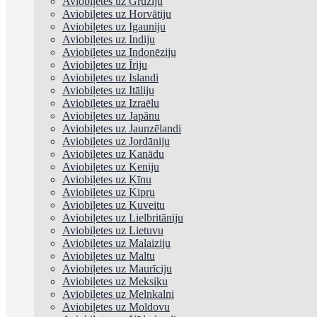
Aviobiļetes uz Gruziju
Aviobiļetes uz Horvātiju
Aviobiļetes uz Igauniju
Aviobiļetes uz Indiju
Aviobiļetes uz Indonēziju
Aviobiļetes uz Īriju
Aviobiļetes uz Islandi
Aviobiļetes uz Itāliju
Aviobiļetes uz Izraēlu
Aviobiļetes uz Japānu
Aviobiļetes uz Jaunzēlandi
Aviobiļetes uz Jordāniju
Aviobiļetes uz Kanādu
Aviobiļetes uz Keniju
Aviobiļetes uz Ķīnu
Aviobiļetes uz Kipru
Aviobiļetes uz Kuveitu
Aviobiļetes uz Lielbritāniju
Aviobiļetes uz Lietuvu
Aviobiļetes uz Malaiziju
Aviobiļetes uz Maltu
Aviobiļetes uz Maurīciju
Aviobiļetes uz Meksiku
Aviobiļetes uz Melnkalni
Aviobiļetes uz Moldovu