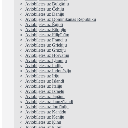
Aviobiļetes uz Bulgāriju
Aviobiļetes uz Čehiju
Aviobiļetes uz Dāniju
Aviobiļetes uz Dominikānas Republiku
Aviobiļetes uz Ēģipti
Aviobiļetes uz Etiopiju
Aviobiļetes uz Filipīnām
Aviobiļetes uz Franciju
Aviobiļetes uz Grieķiju
Aviobiļetes uz Gruziju
Aviobiļetes uz Horvātiju
Aviobiļetes uz Igauniju
Aviobiļetes uz Indiju
Aviobiļetes uz Indonēziju
Aviobiļetes uz Īriju
Aviobiļetes uz Islandi
Aviobiļetes uz Itāliju
Aviobiļetes uz Izraēlu
Aviobiļetes uz Japānu
Aviobiļetes uz Jaunzēlandi
Aviobiļetes uz Jordāniju
Aviobiļetes uz Kanādu
Aviobiļetes uz Keniju
Aviobiļetes uz Ķīnu
Aviobiļetes uz Kipru