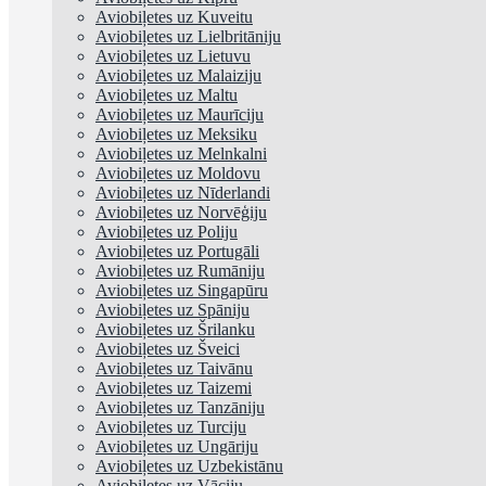
Aviobiļetes uz Kuveitu
Aviobiļetes uz Lielbritāniju
Aviobiļetes uz Lietuvu
Aviobiļetes uz Malaiziju
Aviobiļetes uz Maltu
Aviobiļetes uz Maurīciju
Aviobiļetes uz Meksiku
Aviobiļetes uz Melnkalni
Aviobiļetes uz Moldovu
Aviobiļetes uz Nīderlandi
Aviobiļetes uz Norvēģiju
Aviobiļetes uz Poliju
Aviobiļetes uz Portugāli
Aviobiļetes uz Rumāniju
Aviobiļetes uz Singapūru
Aviobiļetes uz Spāniju
Aviobiļetes uz Šrilanku
Aviobiļetes uz Šveici
Aviobiļetes uz Taivānu
Aviobiļetes uz Taizemi
Aviobiļetes uz Tanzāniju
Aviobiļetes uz Turciju
Aviobiļetes uz Ungāriju
Aviobiļetes uz Uzbekistānu
Aviobiļetes uz Vāciju