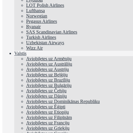
LOT Polish Airlines
Lufthansa
Norwegian
Pegasus Airlines
Ryanair
SAS Scandinavian Airlines
Turkish Airlines
Uzbekistan Airways
Wizz Air
Valstis
Aviobiļetes uz Armēniju
Aviobiļetes uz Austrāliju
Aviobiļetes uz Austriju
Aviobiļetes uz Beļģiju
Aviobiļetes uz Brazīliju
Aviobiļetes uz Bulgāriju
Aviobiļetes uz Čehiju
Aviobiļetes uz Dāniju
Aviobiļetes uz Dominikānas Republiku
Aviobiļetes uz Ēģipti
Aviobiļetes uz Etiopiju
Aviobiļetes uz Filipīnām
Aviobiļetes uz Franciju
Aviobiļetes uz Grieķiju