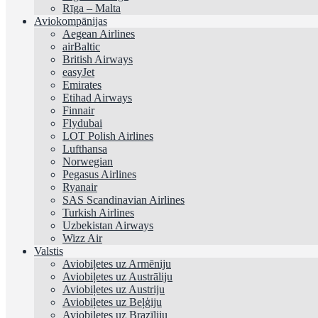
Rīga – Malta
Aviokompānijas
Aegean Airlines
airBaltic
British Airways
easyJet
Emirates
Etihad Airways
Finnair
Flydubai
LOT Polish Airlines
Lufthansa
Norwegian
Pegasus Airlines
Ryanair
SAS Scandinavian Airlines
Turkish Airlines
Uzbekistan Airways
Wizz Air
Valstis
Aviobiļetes uz Armēniju
Aviobiļetes uz Austrāliju
Aviobiļetes uz Austriju
Aviobiļetes uz Beļģiju
Aviobiļetes uz Brazīliju