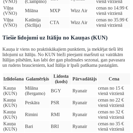
(VNO)
(Ciampino)
vienā virzienā
Viļņa
cenas no 14.99 €
Milāna
MXP
Wizz Air
(VNO)
vienā virzienā
Viļņa
Katānija
cenas no 35.99 €
CTA
Wizz Air
(VNO)
(Sicīlija)
vienā virzienā
Tiešie lidojumi uz Itāliju no Kauņas (KUN)
Kauņa ir viens no praktiskākajiem punktiem, ja meklējat tieši lēti
lidojumi uz Itāliju. No KUN bieži pieejami maršruti uz vairākām
Itālijas pilsētām, kas labi der gan pludmales sezonai, gan pavasara
un rudens braucieniem, kad Itālija ir īpaši patīkama pastaigām.
Lidosta
Izlidošana
Galamērķis
Pārvadātājs
Cena
(kods)
Kauņa
Milāna
cenas no 15 €
BGY
Ryanair
(KUN)
(Bergamo)
vienā virzienā
Kauņa
cenas no 22 €
Peskāra
PSR
Ryanair
(KUN)
vienā virzienā
Kauņa
cenas no 32 €
Rimini
RMI
Ryanair
(KUN)
vienā virzienā
Kauņa
cenas no 35 €
Bari
BRI
Ryanair
(KUN)
vienā virzienā