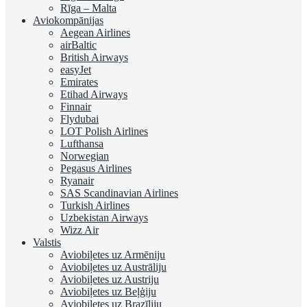
Rīga – Malta
Aviokompānijas
Aegean Airlines
airBaltic
British Airways
easyJet
Emirates
Etihad Airways
Finnair
Flydubai
LOT Polish Airlines
Lufthansa
Norwegian
Pegasus Airlines
Ryanair
SAS Scandinavian Airlines
Turkish Airlines
Uzbekistan Airways
Wizz Air
Valstis
Aviobiļetes uz Armēniju
Aviobiļetes uz Austrāliju
Aviobiļetes uz Austriju
Aviobiļetes uz Beļģiju
Aviobiļetes uz Brazīliju