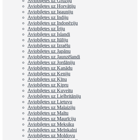
Aviobiļetes uz Gruziju
Aviobiļetes uz Horvātiju
Aviobiļetes uz Igauniju
Aviobiļetes uz Indiju
Aviobiļetes uz Indonēziju
Aviobiļetes uz Īriju
Aviobiļetes uz Islandi
Aviobiļetes uz Itāliju
Aviobiļetes uz Izraēlu
Aviobiļetes uz Japānu
Aviobiļetes uz Jaunzēlandi
Aviobiļetes uz Jordāniju
Aviobiļetes uz Kanādu
Aviobiļetes uz Keniju
Aviobiļetes uz Ķīnu
Aviobiļetes uz Kipru
Aviobiļetes uz Kuveitu
Aviobiļetes uz Lielbritāniju
Aviobiļetes uz Lietuvu
Aviobiļetes uz Malaiziju
Aviobiļetes uz Maltu
Aviobiļetes uz Maurīciju
Aviobiļetes uz Meksiku
Aviobiļetes uz Melnkalni
Aviobiļetes uz Moldovu