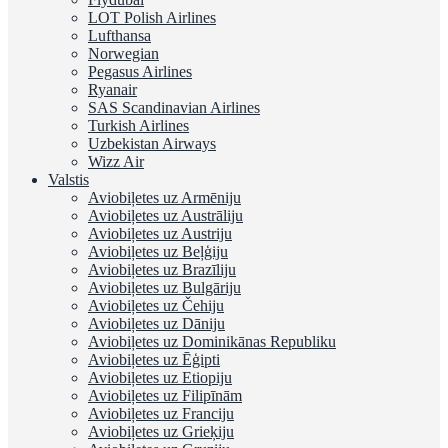
LOT Polish Airlines
Lufthansa
Norwegian
Pegasus Airlines
Ryanair
SAS Scandinavian Airlines
Turkish Airlines
Uzbekistan Airways
Wizz Air
Valstis
Aviobiļetes uz Armēniju
Aviobiļetes uz Austrāliju
Aviobiļetes uz Austriju
Aviobiļetes uz Beļģiju
Aviobiļetes uz Brazīliju
Aviobiļetes uz Bulgāriju
Aviobiļetes uz Čehiju
Aviobiļetes uz Dāniju
Aviobiļetes uz Dominikānas Republiku
Aviobiļetes uz Ēģipti
Aviobiļetes uz Etiopiju
Aviobiļetes uz Filipīnām
Aviobiļetes uz Franciju
Aviobiļetes uz Grieķiju