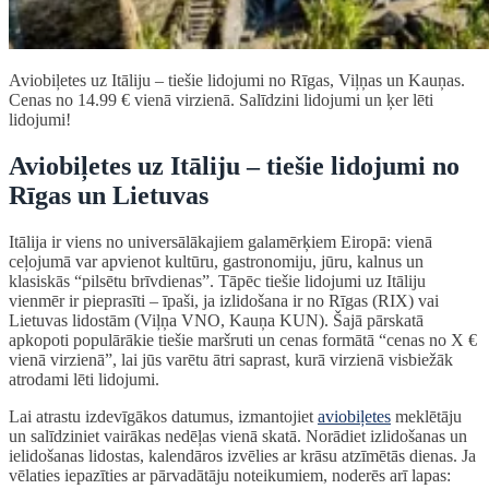
Aviobiļetes uz Itāliju – tiešie lidojumi no Rīgas, Viļņas un Kauņas.
Cenas no 14.99 € vienā virzienā. Salīdzini lidojumi un ķer lēti
lidojumi!
Aviobiļetes uz Itāliju – tiešie lidojumi no
Rīgas un Lietuvas
Itālija ir viens no universālākajiem galamērķiem Eiropā: vienā
ceļojumā var apvienot kultūru, gastronomiju, jūru, kalnus un
klasiskās “pilsētu brīvdienas”. Tāpēc tiešie lidojumi uz Itāliju
vienmēr ir pieprasīti – īpaši, ja izlidošana ir no Rīgas (RIX) vai
Lietuvas lidostām (Viļņa VNO, Kauņa KUN). Šajā pārskatā
apkopoti populārākie tiešie maršruti un cenas formātā “cenas no X €
vienā virzienā”, lai jūs varētu ātri saprast, kurā virzienā visbiežāk
atrodami lēti lidojumi.
Lai atrastu izdevīgākos datumus, izmantojiet
aviobiļetes
meklētāju
un salīdziniet vairākas nedēļas vienā skatā. Norādiet izlidošanas un
ielidošanas lidostas, kalendāros izvēlies ar krāsu atzīmētās dienas. Ja
vēlaties iepazīties ar pārvadātāju noteikumiem, noderēs arī lapas: