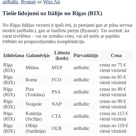
airBaltic
,
Ryanair
un
Wizz Air
.
Tiešie lidojumi uz Itāliju no Rīgas (RIX)
No Rīgas Itālijas virzieni ir īpaši ērti, jo pieejami gan ar pilna servisa
modeli (airBaltic), gan ar budžeta pieeju (Ryanair). Tas nozīmē, ka
varat izvēlēties – vai nu zemāko cenu, vai arī tarifu ar papildu
ērtībām un prognozējamāku komplektāciju.
Lidosta
Izlidošana
Galamērķis
Pārvadātājs
Cena
(kods)
Rīga
cenas no 75 €
Milāna
MXP
airBaltic
(RIX)
vienā virzienā
Rīga
cenas no 85 €
Roma
FCO
airBaltic
(RIX)
vienā virzienā
Rīga
Piza
cenas no 89 €
PSA
airBaltic
(RIX)
(Toskāna)
vienā virzienā
Rīga
cenas no 99 €
Neapole
NAP
airBaltic
(RIX)
vienā virzienā
Rīga
Katānija
cenas no 115 €
CTA
airBaltic
(RIX)
(Sicīlija)
vienā virzienā
Rīga
Olbija
cenas no 119 €
OLB
airBaltic
(RIX)
(Sardīnija)
vienā virzienā