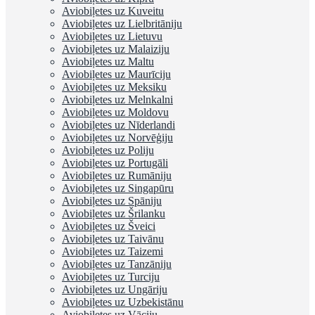
Aviobiļetes uz Kuveitu
Aviobiļetes uz Lielbritāniju
Aviobiļetes uz Lietuvu
Aviobiļetes uz Malaiziju
Aviobiļetes uz Maltu
Aviobiļetes uz Maurīciju
Aviobiļetes uz Meksiku
Aviobiļetes uz Melnkalni
Aviobiļetes uz Moldovu
Aviobiļetes uz Nīderlandi
Aviobiļetes uz Norvēģiju
Aviobiļetes uz Poliju
Aviobiļetes uz Portugāli
Aviobiļetes uz Rumāniju
Aviobiļetes uz Singapūru
Aviobiļetes uz Spāniju
Aviobiļetes uz Šrilanku
Aviobiļetes uz Šveici
Aviobiļetes uz Taivānu
Aviobiļetes uz Taizemi
Aviobiļetes uz Tanzāniju
Aviobiļetes uz Turciju
Aviobiļetes uz Ungāriju
Aviobiļetes uz Uzbekistānu
Aviobiļetes uz Vāciju