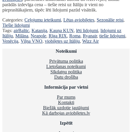
parādās izdevīga cena – tiešie reisi uz Itāliju ir vieni no
pieprasītākajiem, tāpēc lēti lidojumi pazūd visātrāk.
Categories:
Ceļojumu ieteikumi
,
Lētas aviobiļetes
,
Sezonālie reisi
,
Tiešie lidojumi
Tags:
airBaltic
,
Katanija
,
Kauņa KUN
,
lēti lidojumi
,
lidojumi uz
Itāliju
,
Milāna
,
Neapole
,
Rīga RIX
,
Roma
,
Ryanair
,
tiešie lidojumi
,
Venēcija
,
Viļņa VNO
,
viobiļetes uz Itāliju
,
Wizz Air
Noteikumi
Privātuma politika
Lietošanas noteikumi
Sīkdatņu politika
Datu drošība
Informācija par vietni
Par mums
Kontakti
Biežāk uzdotie jautājumi
Kā darbojas aviobiļetes.lv
Izpētīt