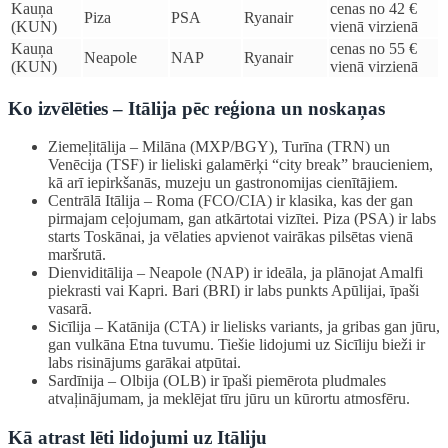
Kauņa
cenas no 42 €
Piza
PSA
Ryanair
(KUN)
vienā virzienā
Kauņa
cenas no 55 €
Neapole
NAP
Ryanair
(KUN)
vienā virzienā
Ko izvēlēties – Itālija pēc reģiona un noskaņas
Ziemeļitālija – Milāna (MXP/BGY), Turīna (TRN) un
Venēcija (TSF) ir lieliski galamērķi “city break” braucieniem,
kā arī iepirkšanās, muzeju un gastronomijas cienītājiem.
Centrālā Itālija – Roma (FCO/CIA) ir klasika, kas der gan
pirmajam ceļojumam, gan atkārtotai vizītei. Piza (PSA) ir labs
starts Toskānai, ja vēlaties apvienot vairākas pilsētas vienā
maršrutā.
Dienviditālija – Neapole (NAP) ir ideāla, ja plānojat Amalfi
piekrasti vai Kapri. Bari (BRI) ir labs punkts Apūlijai, īpaši
vasarā.
Sicīlija – Katānija (CTA) ir lielisks variants, ja gribas gan jūru,
gan vulkāna Etna tuvumu. Tiešie lidojumi uz Sicīliju bieži ir
labs risinājums garākai atpūtai.
Sardīnija – Olbija (OLB) ir īpaši piemērota pludmales
atvaļinājumam, ja meklējat tīru jūru un kūrortu atmosfēru.
Kā atrast lēti lidojumi uz Itāliju