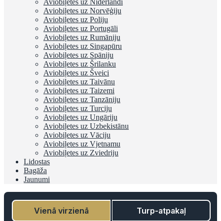
Aviobiļetes uz Nīderlandi
Aviobiļetes uz Norvēģiju
Aviobiļetes uz Poliju
Aviobiļetes uz Portugāli
Aviobiļetes uz Rumāniju
Aviobiļetes uz Singapūru
Aviobiļetes uz Spāniju
Aviobiļetes uz Šrilanku
Aviobiļetes uz Šveici
Aviobiļetes uz Taivānu
Aviobiļetes uz Taizemi
Aviobiļetes uz Tanzāniju
Aviobiļetes uz Turciju
Aviobiļetes uz Ungāriju
Aviobiļetes uz Uzbekistānu
Aviobiļetes uz Vāciju
Aviobiļetes uz Vjetnamu
Aviobiļetes uz Zviedriju
Lidostas
Bagāža
Jaunumi
Vienā virzienā
Turp-atpakaļ