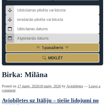
1 pasažieris
MEKLĒT
Birka:
Milāna
Posted on
17 maijs, 2026
18 maijs, 2026
by
Aviobiļetes
—
Leave a
comment
Aviobiļetes uz Itāliju – tiešie lidojumi no