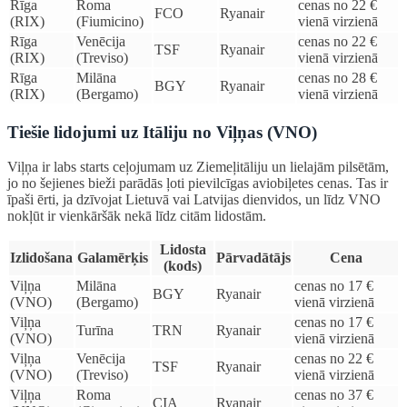
Rīga
Roma
cenas no 22 €
FCO
Ryanair
(RIX)
(Fiumicino)
vienā virzienā
Rīga
Venēcija
cenas no 22 €
TSF
Ryanair
(RIX)
(Treviso)
vienā virzienā
Rīga
Milāna
cenas no 28 €
BGY
Ryanair
(RIX)
(Bergamo)
vienā virzienā
Tiešie lidojumi uz Itāliju no Viļņas (VNO)
Viļņa ir labs starts ceļojumam uz Ziemeļitāliju un lielajām pilsētām,
jo no šejienes bieži parādās ļoti pievilcīgas aviobiļetes cenas. Tas ir
īpaši ērti, ja dzīvojat Lietuvā vai Latvijas dienvidos, un līdz VNO
nokļūt ir vienkāršāk nekā līdz citām lidostām.
Lidosta
Izlidošana
Galamērķis
Pārvadātājs
Cena
(kods)
Viļņa
Milāna
cenas no 17 €
BGY
Ryanair
(VNO)
(Bergamo)
vienā virzienā
Viļņa
cenas no 17 €
Turīna
TRN
Ryanair
(VNO)
vienā virzienā
Viļņa
Venēcija
cenas no 22 €
TSF
Ryanair
(VNO)
(Treviso)
vienā virzienā
Viļņa
Roma
cenas no 37 €
CIA
Ryanair