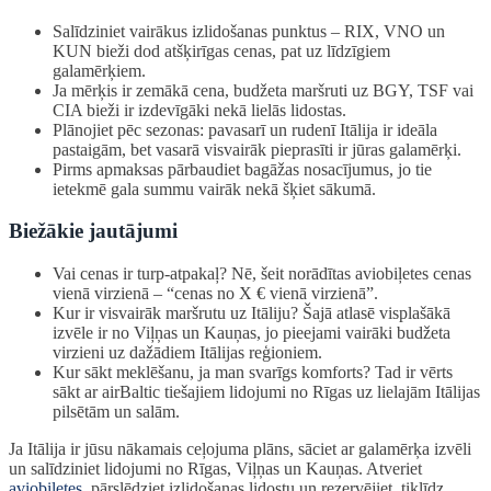
Salīdziniet vairākus izlidošanas punktus – RIX, VNO un
KUN bieži dod atšķirīgas cenas, pat uz līdzīgiem
galamērķiem.
Ja mērķis ir zemākā cena, budžeta maršruti uz BGY, TSF vai
CIA bieži ir izdevīgāki nekā lielās lidostas.
Plānojiet pēc sezonas: pavasarī un rudenī Itālija ir ideāla
pastaigām, bet vasarā visvairāk pieprasīti ir jūras galamērķi.
Pirms apmaksas pārbaudiet bagāžas nosacījumus, jo tie
ietekmē gala summu vairāk nekā šķiet sākumā.
Biežākie jautājumi
Vai cenas ir turp-atpakaļ? Nē, šeit norādītas aviobiļetes cenas
vienā virzienā – “cenas no X € vienā virzienā”.
Kur ir visvairāk maršrutu uz Itāliju? Šajā atlasē visplašākā
izvēle ir no Viļņas un Kauņas, jo pieejami vairāki budžeta
virzieni uz dažādiem Itālijas reģioniem.
Kur sākt meklēšanu, ja man svarīgs komforts? Tad ir vērts
sākt ar airBaltic tiešajiem lidojumi no Rīgas uz lielajām Itālijas
pilsētām un salām.
Ja Itālija ir jūsu nākamais ceļojuma plāns, sāciet ar galamērķa izvēli
un salīdziniet lidojumi no Rīgas, Viļņas un Kauņas. Atveriet
aviobiļetes
, pārslēdziet izlidošanas lidostu un rezervējiet, tiklīdz