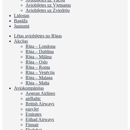
Aviobiļetes uz Vjetnamu
Aviobiļetes uz Zviedriju
Lidostas
Bagāža
Jaunumi
Lētas aviobiļetes no Rīgas
Akcijas
Rīga – Londona
Rīga – Dublina
Rīga – Milāna
Rīga – Oslo
Rīga – Roma
Rīga – Venēcija
Rīga – Malaga
Rīga – Malta
Aviokompānijas
Aegean Airlines
airBaltic
British Airways
easyJet
Emirates
Etihad Airways
Finnair
Flydubai