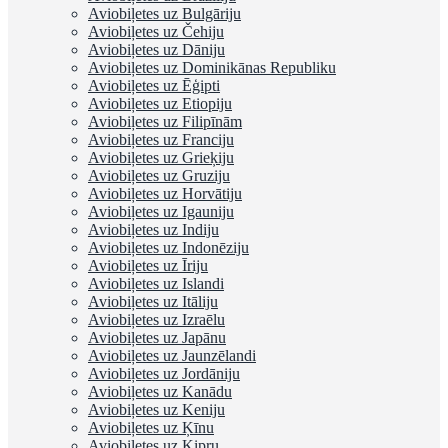
Aviobiļetes uz Bulgāriju
Aviobiļetes uz Čehiju
Aviobiļetes uz Dāniju
Aviobiļetes uz Dominikānas Republiku
Aviobiļetes uz Ēģipti
Aviobiļetes uz Etiopiju
Aviobiļetes uz Filipīnām
Aviobiļetes uz Franciju
Aviobiļetes uz Grieķiju
Aviobiļetes uz Gruziju
Aviobiļetes uz Horvātiju
Aviobiļetes uz Igauniju
Aviobiļetes uz Indiju
Aviobiļetes uz Indonēziju
Aviobiļetes uz Īriju
Aviobiļetes uz Islandi
Aviobiļetes uz Itāliju
Aviobiļetes uz Izraēlu
Aviobiļetes uz Japānu
Aviobiļetes uz Jaunzēlandi
Aviobiļetes uz Jordāniju
Aviobiļetes uz Kanādu
Aviobiļetes uz Keniju
Aviobiļetes uz Ķīnu
Aviobiļetes uz Kipru