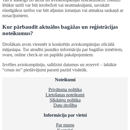
lētākie tarifi var būt ierobežoti vai neatmaksājami, savukārt
elastīgākos tarifos var būt atļautas izmaiņas vai atmaksa saskaņā ar
nosacījumiem.
Kur pārbaudīt aktuālos bagāžas un reģistrācijas
noteikumus?
Drošākais avots vienmēr ir konkrētās aviokompānijas oficiālā
mājaslapa. Tur atradīsi jaunāko informāciju par bagāžas izmēriem,
svaru, online check-in un papildu pakalpojumiem.
Izvēlies aviokompāniju, salīdzini datumus un rezervē – labākie
“cenas no” piedāvājumi parasti pazūd visātrāk.
Noteikumi
Privātuma politika
Lietošanas noteikumi
Sīkdatņu politika
Datu drošība
Informācija par vietni
Par mums