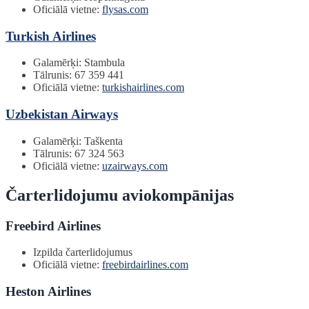
Oficiālā vietne:
flysas.com
Turkish Airlines
Galamērķi: Stambula
Tālrunis: 67 359 441
Oficiālā vietne:
turkishairlines.com
Uzbekistan Airways
Galamērķi: Taškenta
Tālrunis: 67 324 563
Oficiālā vietne:
uzairways.com
Čarterlidojumu aviokompānijas
Freebird Airlines
Izpilda čarterlidojumus
Oficiālā vietne:
freebirdairlines.com
Heston Airlines