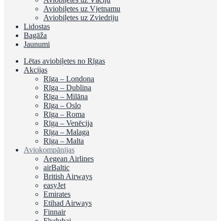
Aviobiļetes uz Vjetnamu
Aviobiļetes uz Zviedriju
Lidostas
Bagāža
Jaunumi
Lētas aviobiļetes no Rīgas
Akcijas
Rīga – Londona
Rīga – Dublina
Rīga – Milāna
Rīga – Oslo
Rīga – Roma
Rīga – Venēcija
Rīga – Malaga
Rīga – Malta
Aviokompānijas
Aegean Airlines
airBaltic
British Airways
easyJet
Emirates
Etihad Airways
Finnair
Flydubai