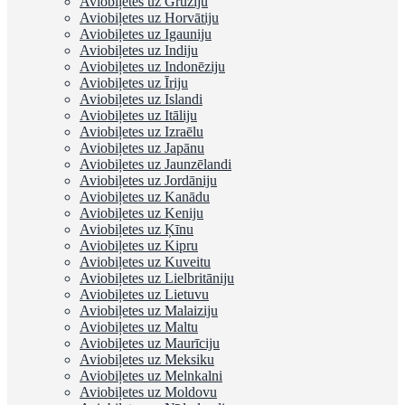
Aviobiļetes uz Gruziju
Aviobiļetes uz Horvātiju
Aviobiļetes uz Igauniju
Aviobiļetes uz Indiju
Aviobiļetes uz Indonēziju
Aviobiļetes uz Īriju
Aviobiļetes uz Islandi
Aviobiļetes uz Itāliju
Aviobiļetes uz Izraēlu
Aviobiļetes uz Japānu
Aviobiļetes uz Jaunzēlandi
Aviobiļetes uz Jordāniju
Aviobiļetes uz Kanādu
Aviobiļetes uz Keniju
Aviobiļetes uz Ķīnu
Aviobiļetes uz Kipru
Aviobiļetes uz Kuveitu
Aviobiļetes uz Lielbritāniju
Aviobiļetes uz Lietuvu
Aviobiļetes uz Malaiziju
Aviobiļetes uz Maltu
Aviobiļetes uz Maurīciju
Aviobiļetes uz Meksiku
Aviobiļetes uz Melnkalni
Aviobiļetes uz Moldovu