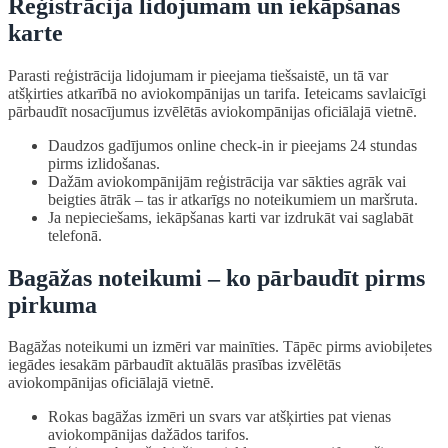
Reģistrācija lidojumam un iekāpšanas
karte
Parasti reģistrācija lidojumam ir pieejama tiešsaistē, un tā var
atšķirties atkarībā no aviokompānijas un tarifa. Ieteicams savlaicīgi
pārbaudīt nosacījumus izvēlētās aviokompānijas oficiālajā vietnē.
Daudzos gadījumos online check-in ir pieejams 24 stundas
pirms izlidošanas.
Dažām aviokompānijām reģistrācija var sākties agrāk vai
beigties ātrāk – tas ir atkarīgs no noteikumiem un maršruta.
Ja nepieciešams, iekāpšanas karti var izdrukāt vai saglabāt
telefonā.
Bagāžas noteikumi – ko pārbaudīt pirms
pirkuma
Bagāžas noteikumi un izmēri var mainīties. Tāpēc pirms aviobiļetes
iegādes iesakām pārbaudīt aktuālās prasības izvēlētās
aviokompānijas oficiālajā vietnē.
Rokas bagāžas izmēri un svars var atšķirties pat vienas
aviokompānijas dažādos tarifos.