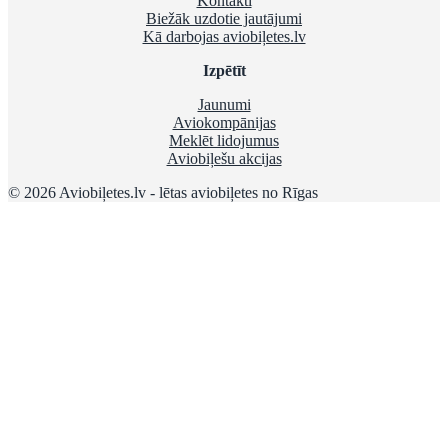
Kontakti
Biežāk uzdotie jautājumi
Kā darbojas aviobiļetes.lv
Izpētīt
Jaunumi
Aviokompānijas
Meklēt lidojumus
Aviobiļešu akcijas
© 2026 Aviobiļetes.lv - lētas aviobiļetes no Rīgas