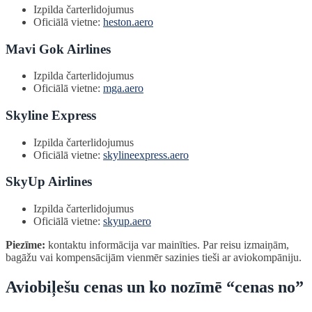
Izpilda čarterlidojumus
Oficiālā vietne:
heston.aero
Mavi Gok Airlines
Izpilda čarterlidojumus
Oficiālā vietne:
mga.aero
Skyline Express
Izpilda čarterlidojumus
Oficiālā vietne:
skylineexpress.aero
SkyUp Airlines
Izpilda čarterlidojumus
Oficiālā vietne:
skyup.aero
Piezīme:
kontaktu informācija var mainīties. Par reisu izmaiņām,
bagāžu vai kompensācijām vienmēr sazinies tieši ar aviokompāniju.
Aviobiļešu cenas un ko nozīmē “cenas no”