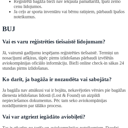
Reģistrētā bagāža bieži nav iekļauta pamattarifā, īpaši zemo
cenu lidojumos.
Ja ceļo ar sporta inventāru vai bērnu ratiņiem, pārbaudi īpašos
noteikumus.
BUJ
Vai es varu reģistrēties tiešsaistē lidojumam?
Jā, vairumā gadījumu iespējams reģistrēties tiešsaistē. Termiņi un
nosacījumi atšķiras, tāpēc pirms izlidošanas pārbaudi izvēlētās
aviokompānijas oficiālo informāciju. Bieži online check-in sākas 24
stundas pirms izlidošanas.
Ko darīt, ja bagāža ir nozaudēta vai sabojāta?
Ja bagāža nav atnākusi vai ir bojāta, nekavējoties vērsies pie bagāžas
dienesta ielidošanas lidostā (Lost & Found) un aizpildi
nepieciešamos dokumentus. Pēc tam seko aviokompānijas
norādījumiem par tālāko procesu.
Vai var atgriezt iegādāto aviobiļeti?
Tas ir atkarīgs no tarifa un aviokompānijas noteikumiem. Daudzi