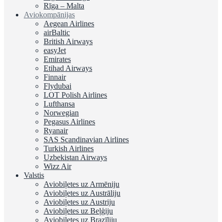
Rīga – Malta
Aviokompānijas
Aegean Airlines
airBaltic
British Airways
easyJet
Emirates
Etihad Airways
Finnair
Flydubai
LOT Polish Airlines
Lufthansa
Norwegian
Pegasus Airlines
Ryanair
SAS Scandinavian Airlines
Turkish Airlines
Uzbekistan Airways
Wizz Air
Valstis
Aviobiļetes uz Armēniju
Aviobiļetes uz Austrāliju
Aviobiļetes uz Austriju
Aviobiļetes uz Beļģiju
Aviobiļetes uz Brazīliju