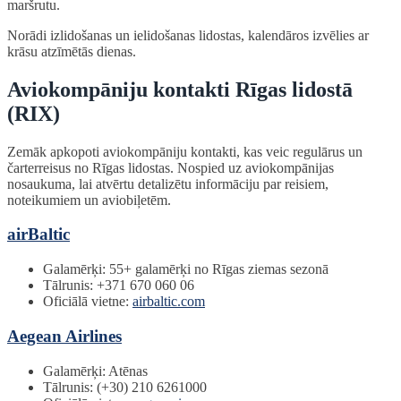
maršrutu.
Norādi izlidošanas un ielidošanas lidostas, kalendāros izvēlies ar
krāsu atzīmētās dienas.
Aviokompāniju kontakti Rīgas lidostā
(RIX)
Zemāk apkopoti aviokompāniju kontakti, kas veic regulārus un
čarterreisus no Rīgas lidostas. Nospied uz aviokompānijas
nosaukuma, lai atvērtu detalizētu informāciju par reisiem,
noteikumiem un aviobiļetēm.
airBaltic
Galamērķi: 55+ galamērķi no Rīgas ziemas sezonā
Tālrunis: +371 670 060 06
Oficiālā vietne:
airbaltic.com
Aegean Airlines
Galamērķi: Atēnas
Tālrunis: (+30) 210 6261000