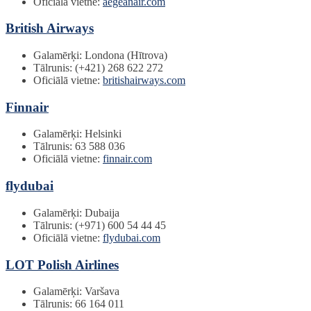
Oficiālā vietne:
aegeanair.com
British Airways
Galamērķi: Londona (Hītrova)
Tālrunis: (+421) 268 622 272
Oficiālā vietne:
britishairways.com
Finnair
Galamērķi: Helsinki
Tālrunis: 63 588 036
Oficiālā vietne:
finnair.com
flydubai
Galamērķi: Dubaija
Tālrunis: (+971) 600 54 44 45
Oficiālā vietne:
flydubai.com
LOT Polish Airlines
Galamērķi: Varšava
Tālrunis: 66 164 011