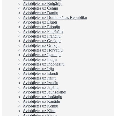
Aviobiļetes uz Bulgāriju
Aviobiļetes uz Čehiju
Aviobiļetes uz Dāniju
Aviobiļetes uz Dominikānas Republiku
Aviobiļetes uz Ēģipti
Aviobiļetes uz Etiopiju
Aviobiļetes uz Filipīnām
Aviobiļetes uz Franciju
Aviobiļetes uz Grieķiju
Aviobiļetes uz Gruziju
Aviobiļetes uz Horvātiju
Aviobiļetes uz Igauniju
Aviobiļetes uz Indiju
Aviobiļetes uz Indonēziju
Aviobiļetes uz Īriju
Aviobiļetes uz Islandi
Aviobiļetes uz Itāliju
Aviobiļetes uz Izraēlu
Aviobiļetes uz Japānu
Aviobiļetes uz Jaunzēlandi
Aviobiļetes uz Jordāniju
Aviobiļetes uz Kanādu
Aviobiļetes uz Keniju
Aviobiļetes uz Ķīnu
Aviobiļetes uz Kipru