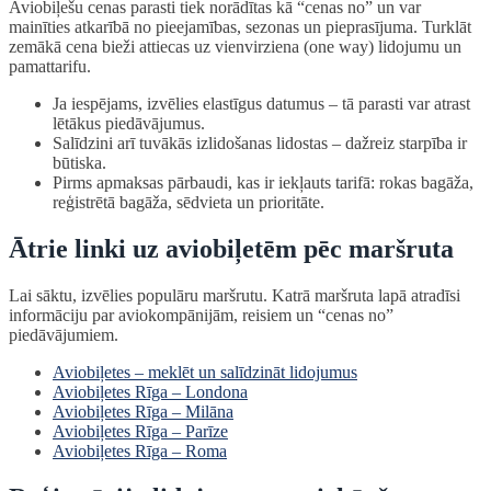
Aviobiļešu cenas parasti tiek norādītas kā “cenas no” un var
mainīties atkarībā no pieejamības, sezonas un pieprasījuma. Turklāt
zemākā cena bieži attiecas uz vienvirziena (one way) lidojumu un
pamattarifu.
Ja iespējams, izvēlies elastīgus datumus – tā parasti var atrast
lētākus piedāvājumus.
Salīdzini arī tuvākās izlidošanas lidostas – dažreiz starpība ir
būtiska.
Pirms apmaksas pārbaudi, kas ir iekļauts tarifā: rokas bagāža,
reģistrētā bagāža, sēdvieta un prioritāte.
Ātrie linki uz aviobiļetēm pēc maršruta
Lai sāktu, izvēlies populāru maršrutu. Katrā maršruta lapā atradīsi
informāciju par aviokompānijām, reisiem un “cenas no”
piedāvājumiem.
Aviobiļetes – meklēt un salīdzināt lidojumus
Aviobiļetes Rīga – Londona
Aviobiļetes Rīga – Milāna
Aviobiļetes Rīga – Parīze
Aviobiļetes Rīga – Roma