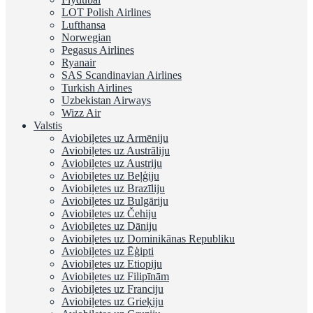
LOT Polish Airlines
Lufthansa
Norwegian
Pegasus Airlines
Ryanair
SAS Scandinavian Airlines
Turkish Airlines
Uzbekistan Airways
Wizz Air
Valstis
Aviobiļetes uz Armēniju
Aviobiļetes uz Austrāliju
Aviobiļetes uz Austriju
Aviobiļetes uz Beļģiju
Aviobiļetes uz Brazīliju
Aviobiļetes uz Bulgāriju
Aviobiļetes uz Čehiju
Aviobiļetes uz Dāniju
Aviobiļetes uz Dominikānas Republiku
Aviobiļetes uz Ēģipti
Aviobiļetes uz Etiopiju
Aviobiļetes uz Filipīnām
Aviobiļetes uz Franciju
Aviobiļetes uz Grieķiju