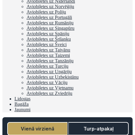
Aviobiļetes uz Nīderlandi
Aviobiļetes uz Norvēģiju
Aviobiļetes uz Poliju
Aviobiļetes uz Portugāli
Aviobiļetes uz Rumāniju
Aviobiļetes uz Singapūru
Aviobiļetes uz Spāniju
Aviobiļetes uz Šrilanku
Aviobiļetes uz Šveici
Aviobiļetes uz Taivānu
Aviobiļetes uz Taizemi
Aviobiļetes uz Tanzāniju
Aviobiļetes uz Turciju
Aviobiļetes uz Ungāriju
Aviobiļetes uz Uzbekistānu
Aviobiļetes uz Vāciju
Aviobiļetes uz Vjetnamu
Aviobiļetes uz Zviedriju
Lidostas
Bagāža
Jaunumi
Vienā virzienā
Turp-atpakaļ