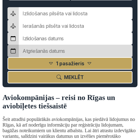
1 pasažieris
MEKLĒT
Aviokompānijas – reisi no Rīgas un
aviobiļetes tiešsaistē
Šeit atradīsi populārākās aviokompānijas, kas piedāvā lidojumus no
Rīgas, kā arī noderīgu informāciju par reģistrāciju lidojumam,
bagāžas noteikumiem un klientu atbalstu. Lai ātri atrastu izdevīgāko
variantu, salīdzini vairākus datumus un izvēlies piemērotāko