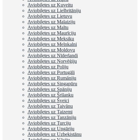
Aviobiļetes uz Kuveitu
Aviobiļetes uz Lielbritāniju
Aviobiļetes uz Lietuvu
Aviobiļetes uz Malaiziju
Aviobiļetes uz Maltu
Aviobiļetes uz Maurīciju
Aviobiļetes uz Meksiku
Aviobiļetes uz Melnkalni
Aviobiļetes uz Moldovu
Aviobiļetes uz Nīderlandi
Aviobiļetes uz Norvēģiju
Aviobiļetes uz Poliju
Aviobiļetes uz Portugāli
Aviobiļetes uz Rumāniju
Aviobiļetes uz Singapūru
Aviobiļetes uz Spāniju
Aviobiļetes uz Šrilanku
Aviobiļetes uz Šveici
Aviobiļetes uz Taivānu
Aviobiļetes uz Taizemi
Aviobiļetes uz Tanzāniju
Aviobiļetes uz Turciju
Aviobiļetes uz Ungāriju
Aviobiļetes uz Uzbekistānu
Aviobiļetes uz Vāciju