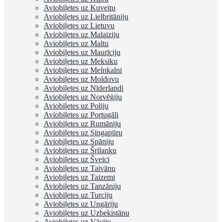
Aviobiļetes uz Kuveitu
Aviobiļetes uz Lielbritāniju
Aviobiļetes uz Lietuvu
Aviobiļetes uz Malaiziju
Aviobiļetes uz Maltu
Aviobiļetes uz Maurīciju
Aviobiļetes uz Meksiku
Aviobiļetes uz Melnkalni
Aviobiļetes uz Moldovu
Aviobiļetes uz Nīderlandi
Aviobiļetes uz Norvēģiju
Aviobiļetes uz Poliju
Aviobiļetes uz Portugāli
Aviobiļetes uz Rumāniju
Aviobiļetes uz Singapūru
Aviobiļetes uz Spāniju
Aviobiļetes uz Šrilanku
Aviobiļetes uz Šveici
Aviobiļetes uz Taivānu
Aviobiļetes uz Taizemi
Aviobiļetes uz Tanzāniju
Aviobiļetes uz Turciju
Aviobiļetes uz Ungāriju
Aviobiļetes uz Uzbekistānu
Aviobiļetes uz Vāciju