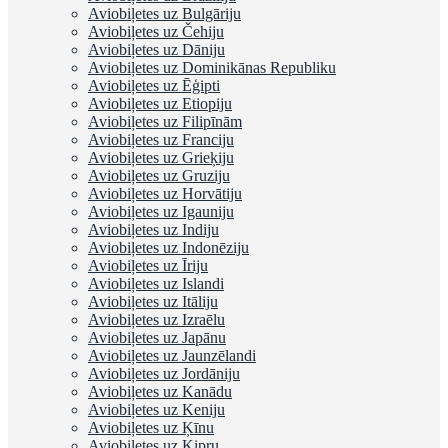
Aviobiļetes uz Bulgāriju
Aviobiļetes uz Čehiju
Aviobiļetes uz Dāniju
Aviobiļetes uz Dominikānas Republiku
Aviobiļetes uz Ēģipti
Aviobiļetes uz Etiopiju
Aviobiļetes uz Filipīnām
Aviobiļetes uz Franciju
Aviobiļetes uz Grieķiju
Aviobiļetes uz Gruziju
Aviobiļetes uz Horvātiju
Aviobiļetes uz Igauniju
Aviobiļetes uz Indiju
Aviobiļetes uz Indonēziju
Aviobiļetes uz Īriju
Aviobiļetes uz Islandi
Aviobiļetes uz Itāliju
Aviobiļetes uz Izraēlu
Aviobiļetes uz Japānu
Aviobiļetes uz Jaunzēlandi
Aviobiļetes uz Jordāniju
Aviobiļetes uz Kanādu
Aviobiļetes uz Keniju
Aviobiļetes uz Ķīnu
Aviobiļetes uz Kipru