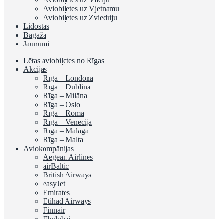
Aviobiļetes uz Vjetnamu
Aviobiļetes uz Zviedriju
Lidostas
Bagāža
Jaunumi
Lētas aviobiļetes no Rīgas
Akcijas
Rīga – Londona
Rīga – Dublina
Rīga – Milāna
Rīga – Oslo
Rīga – Roma
Rīga – Venēcija
Rīga – Malaga
Rīga – Malta
Aviokompānijas
Aegean Airlines
airBaltic
British Airways
easyJet
Emirates
Etihad Airways
Finnair
Flydubai