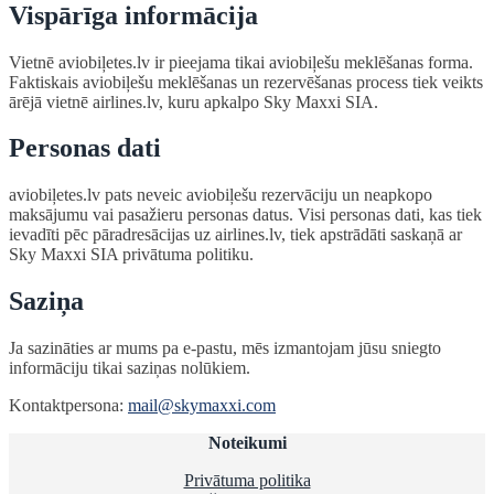
Vispārīga informācija
Vietnē aviobiļetes.lv ir pieejama tikai aviobiļešu meklēšanas forma.
Faktiskais aviobiļešu meklēšanas un rezervēšanas process tiek veikts
ārējā vietnē airlines.lv, kuru apkalpo Sky Maxxi SIA.
Personas dati
aviobiļetes.lv pats neveic aviobiļešu rezervāciju un neapkopo
maksājumu vai pasažieru personas datus. Visi personas dati, kas tiek
ievadīti pēc pāradresācijas uz airlines.lv, tiek apstrādāti saskaņā ar
Sky Maxxi SIA privātuma politiku.
Saziņa
Ja sazināties ar mums pa e-pastu, mēs izmantojam jūsu sniegto
informāciju tikai saziņas nolūkiem.
Kontaktpersona:
mail@skymaxxi.com
Noteikumi
Privātuma politika