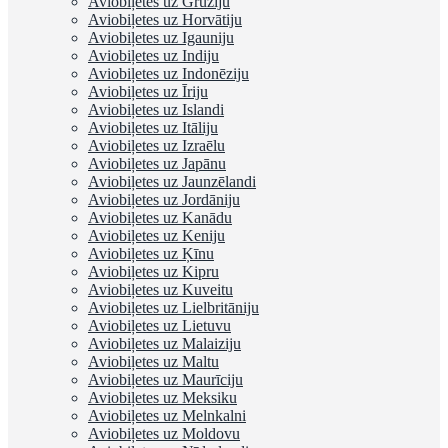
Aviobiļetes uz Gruziju
Aviobiļetes uz Horvātiju
Aviobiļetes uz Igauniju
Aviobiļetes uz Indiju
Aviobiļetes uz Indonēziju
Aviobiļetes uz Īriju
Aviobiļetes uz Islandi
Aviobiļetes uz Itāliju
Aviobiļetes uz Izraēlu
Aviobiļetes uz Japānu
Aviobiļetes uz Jaunzēlandi
Aviobiļetes uz Jordāniju
Aviobiļetes uz Kanādu
Aviobiļetes uz Keniju
Aviobiļetes uz Ķīnu
Aviobiļetes uz Kipru
Aviobiļetes uz Kuveitu
Aviobiļetes uz Lielbritāniju
Aviobiļetes uz Lietuvu
Aviobiļetes uz Malaiziju
Aviobiļetes uz Maltu
Aviobiļetes uz Maurīciju
Aviobiļetes uz Meksiku
Aviobiļetes uz Melnkalni
Aviobiļetes uz Moldovu