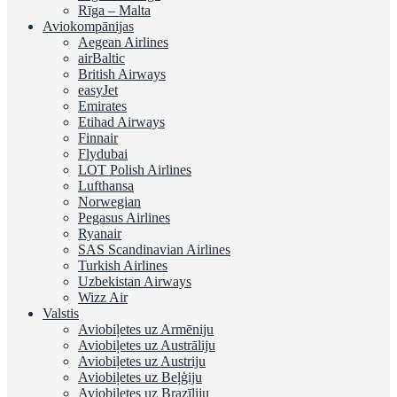
Rīga – Malta
Aviokompānijas
Aegean Airlines
airBaltic
British Airways
easyJet
Emirates
Etihad Airways
Finnair
Flydubai
LOT Polish Airlines
Lufthansa
Norwegian
Pegasus Airlines
Ryanair
SAS Scandinavian Airlines
Turkish Airlines
Uzbekistan Airways
Wizz Air
Valstis
Aviobiļetes uz Armēniju
Aviobiļetes uz Austrāliju
Aviobiļetes uz Austriju
Aviobiļetes uz Beļģiju
Aviobiļetes uz Brazīliju