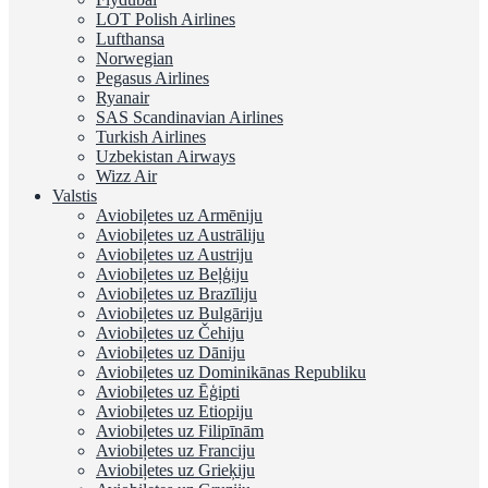
LOT Polish Airlines
Lufthansa
Norwegian
Pegasus Airlines
Ryanair
SAS Scandinavian Airlines
Turkish Airlines
Uzbekistan Airways
Wizz Air
Valstis
Aviobiļetes uz Armēniju
Aviobiļetes uz Austrāliju
Aviobiļetes uz Austriju
Aviobiļetes uz Beļģiju
Aviobiļetes uz Brazīliju
Aviobiļetes uz Bulgāriju
Aviobiļetes uz Čehiju
Aviobiļetes uz Dāniju
Aviobiļetes uz Dominikānas Republiku
Aviobiļetes uz Ēģipti
Aviobiļetes uz Etiopiju
Aviobiļetes uz Filipīnām
Aviobiļetes uz Franciju
Aviobiļetes uz Grieķiju