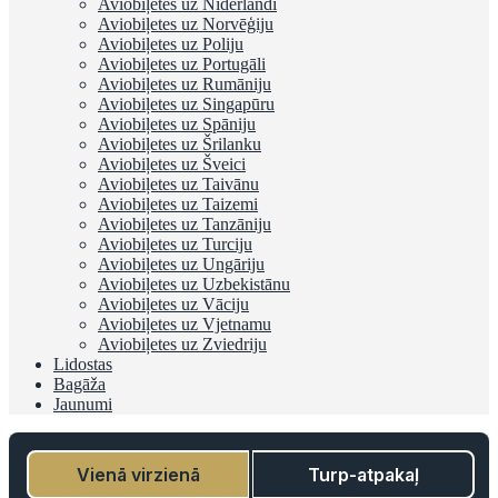
Aviobiļetes uz Nīderlandi
Aviobiļetes uz Norvēģiju
Aviobiļetes uz Poliju
Aviobiļetes uz Portugāli
Aviobiļetes uz Rumāniju
Aviobiļetes uz Singapūru
Aviobiļetes uz Spāniju
Aviobiļetes uz Šrilanku
Aviobiļetes uz Šveici
Aviobiļetes uz Taivānu
Aviobiļetes uz Taizemi
Aviobiļetes uz Tanzāniju
Aviobiļetes uz Turciju
Aviobiļetes uz Ungāriju
Aviobiļetes uz Uzbekistānu
Aviobiļetes uz Vāciju
Aviobiļetes uz Vjetnamu
Aviobiļetes uz Zviedriju
Lidostas
Bagāža
Jaunumi
Vienā virzienā
Turp-atpakaļ