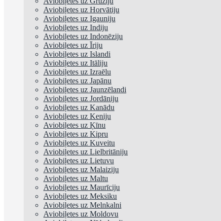
Aviobiļetes uz Gruziju
Aviobiļetes uz Horvātiju
Aviobiļetes uz Igauniju
Aviobiļetes uz Indiju
Aviobiļetes uz Indonēziju
Aviobiļetes uz Īriju
Aviobiļetes uz Islandi
Aviobiļetes uz Itāliju
Aviobiļetes uz Izraēlu
Aviobiļetes uz Japānu
Aviobiļetes uz Jaunzēlandi
Aviobiļetes uz Jordāniju
Aviobiļetes uz Kanādu
Aviobiļetes uz Keniju
Aviobiļetes uz Ķīnu
Aviobiļetes uz Kipru
Aviobiļetes uz Kuveitu
Aviobiļetes uz Lielbritāniju
Aviobiļetes uz Lietuvu
Aviobiļetes uz Malaiziju
Aviobiļetes uz Maltu
Aviobiļetes uz Maurīciju
Aviobiļetes uz Meksiku
Aviobiļetes uz Melnkalni
Aviobiļetes uz Moldovu