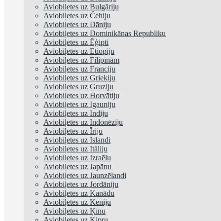
Aviobiļetes uz Bulgāriju
Aviobiļetes uz Čehiju
Aviobiļetes uz Dāniju
Aviobiļetes uz Dominikānas Republiku
Aviobiļetes uz Ēģipti
Aviobiļetes uz Etiopiju
Aviobiļetes uz Filipīnām
Aviobiļetes uz Franciju
Aviobiļetes uz Grieķiju
Aviobiļetes uz Gruziju
Aviobiļetes uz Horvātiju
Aviobiļetes uz Igauniju
Aviobiļetes uz Indiju
Aviobiļetes uz Indonēziju
Aviobiļetes uz Īriju
Aviobiļetes uz Islandi
Aviobiļetes uz Itāliju
Aviobiļetes uz Izraēlu
Aviobiļetes uz Japānu
Aviobiļetes uz Jaunzēlandi
Aviobiļetes uz Jordāniju
Aviobiļetes uz Kanādu
Aviobiļetes uz Keniju
Aviobiļetes uz Ķīnu
Aviobiļetes uz Kipru