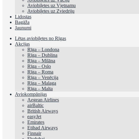
Aviobiļetes uz Vjetnamu
Aviobiļetes uz Zviedriju
Lidostas
Bagāža
Jaunumi
Lētas aviobiļetes no Rīgas
Akcijas
Rīga – Londona
Rīga – Dublina
Rīga – Milāna
Rīga – Oslo
Rīga – Roma
Rīga – Venēcija
Rīga – Malaga
Rīga – Malta
Aviokompānijas
Aegean Airlines
airBaltic
British Airways
easyJet
Emirates
Etihad Airways
Finnair
Flydubai