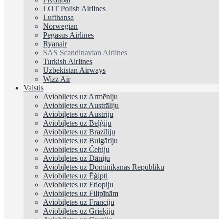
LOT Polish Airlines
Lufthansa
Norwegian
Pegasus Airlines
Ryanair
SAS Scandinavian Airlines
Turkish Airlines
Uzbekistan Airways
Wizz Air
Valstis
Aviobiļetes uz Armēniju
Aviobiļetes uz Austrāliju
Aviobiļetes uz Austriju
Aviobiļetes uz Beļģiju
Aviobiļetes uz Brazīliju
Aviobiļetes uz Bulgāriju
Aviobiļetes uz Čehiju
Aviobiļetes uz Dāniju
Aviobiļetes uz Dominikānas Republiku
Aviobiļetes uz Ēģipti
Aviobiļetes uz Etiopiju
Aviobiļetes uz Filipīnām
Aviobiļetes uz Franciju
Aviobiļetes uz Grieķiju