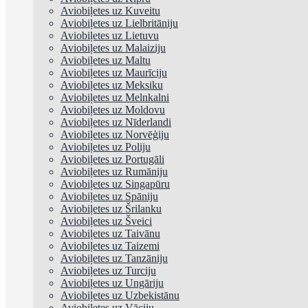
Aviobiļetes uz Kuveitu
Aviobiļetes uz Lielbritāniju
Aviobiļetes uz Lietuvu
Aviobiļetes uz Malaiziju
Aviobiļetes uz Maltu
Aviobiļetes uz Maurīciju
Aviobiļetes uz Meksiku
Aviobiļetes uz Melnkalni
Aviobiļetes uz Moldovu
Aviobiļetes uz Nīderlandi
Aviobiļetes uz Norvēģiju
Aviobiļetes uz Poliju
Aviobiļetes uz Portugāli
Aviobiļetes uz Rumāniju
Aviobiļetes uz Singapūru
Aviobiļetes uz Spāniju
Aviobiļetes uz Šrilanku
Aviobiļetes uz Šveici
Aviobiļetes uz Taivānu
Aviobiļetes uz Taizemi
Aviobiļetes uz Tanzāniju
Aviobiļetes uz Turciju
Aviobiļetes uz Ungāriju
Aviobiļetes uz Uzbekistānu
Aviobiļetes uz Vāciju