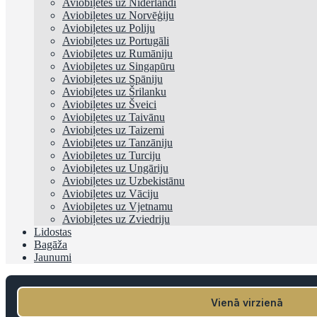
Aviobiļetes uz Nīderlandi
Aviobiļetes uz Norvēģiju
Aviobiļetes uz Poliju
Aviobiļetes uz Portugāli
Aviobiļetes uz Rumāniju
Aviobiļetes uz Singapūru
Aviobiļetes uz Spāniju
Aviobiļetes uz Šrilanku
Aviobiļetes uz Šveici
Aviobiļetes uz Taivānu
Aviobiļetes uz Taizemi
Aviobiļetes uz Tanzāniju
Aviobiļetes uz Turciju
Aviobiļetes uz Ungāriju
Aviobiļetes uz Uzbekistānu
Aviobiļetes uz Vāciju
Aviobiļetes uz Vjetnamu
Aviobiļetes uz Zviedriju
Lidostas
Bagāža
Jaunumi
Vienā virzienā