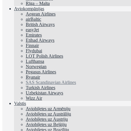
Rīga – Malta
Aviokompānijas
Aegean Airlines
airBaltic
British Airways
easyJet
Emirates
Etihad Airways
Finnair
Flydubai
LOT Polish Airlines
Lufthansa
Norwegian
Pegasus Airlines
Ryanair
SAS Scandinavian Airlines
Turkish Airlines
Uzbekistan Airways
Wizz Air
Valstis
Aviobiļetes uz Armēniju
Aviobiļetes uz Austrāliju
Aviobiļetes uz Austriju
Aviobiļetes uz Beļģiju
Aviobiļetes uz Brazīliju