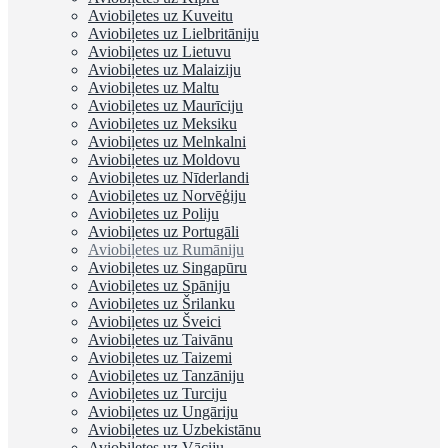
Aviobiļetes uz Kuveitu
Aviobiļetes uz Lielbritāniju
Aviobiļetes uz Lietuvu
Aviobiļetes uz Malaiziju
Aviobiļetes uz Maltu
Aviobiļetes uz Maurīciju
Aviobiļetes uz Meksiku
Aviobiļetes uz Melnkalni
Aviobiļetes uz Moldovu
Aviobiļetes uz Nīderlandi
Aviobiļetes uz Norvēģiju
Aviobiļetes uz Poliju
Aviobiļetes uz Portugāli
Aviobiļetes uz Rumāniju
Aviobiļetes uz Singapūru
Aviobiļetes uz Spāniju
Aviobiļetes uz Šrilanku
Aviobiļetes uz Šveici
Aviobiļetes uz Taivānu
Aviobiļetes uz Taizemi
Aviobiļetes uz Tanzāniju
Aviobiļetes uz Turciju
Aviobiļetes uz Ungāriju
Aviobiļetes uz Uzbekistānu
Aviobiļetes uz Vāciju