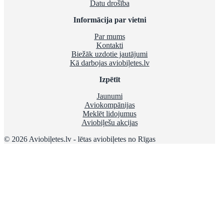
Datu drošība
Informācija par vietni
Par mums
Kontakti
Biežāk uzdotie jautājumi
Kā darbojas aviobiļetes.lv
Izpētīt
Jaunumi
Aviokompānijas
Meklēt lidojumus
Aviobiļešu akcijas
© 2026 Aviobiļetes.lv - lētas aviobiļetes no Rīgas