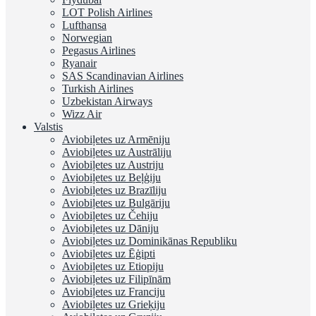
LOT Polish Airlines
Lufthansa
Norwegian
Pegasus Airlines
Ryanair
SAS Scandinavian Airlines
Turkish Airlines
Uzbekistan Airways
Wizz Air
Valstis
Aviobiļetes uz Armēniju
Aviobiļetes uz Austrāliju
Aviobiļetes uz Austriju
Aviobiļetes uz Beļģiju
Aviobiļetes uz Brazīliju
Aviobiļetes uz Bulgāriju
Aviobiļetes uz Čehiju
Aviobiļetes uz Dāniju
Aviobiļetes uz Dominikānas Republiku
Aviobiļetes uz Ēģipti
Aviobiļetes uz Etiopiju
Aviobiļetes uz Filipīnām
Aviobiļetes uz Franciju
Aviobiļetes uz Grieķiju