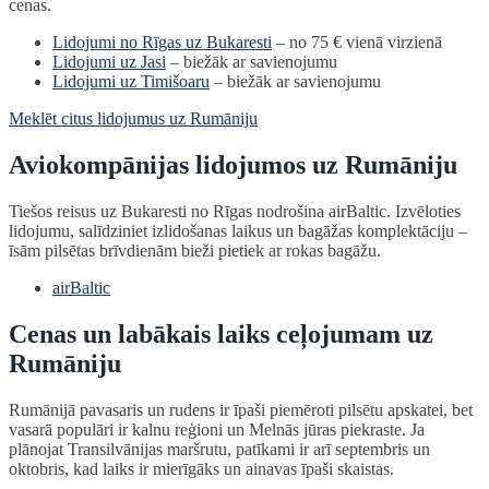
cenas.
Lidojumi no Rīgas uz Bukaresti
– no 75 € vienā virzienā
Lidojumi uz Jasi
– biežāk ar savienojumu
Lidojumi uz Timišoaru
– biežāk ar savienojumu
Meklēt citus lidojumus uz Rumāniju
Aviokompānijas lidojumos uz Rumāniju
Tiešos reisus uz Bukaresti no Rīgas nodrošina airBaltic. Izvēloties
lidojumu, salīdziniet izlidošanas laikus un bagāžas komplektāciju –
īsām pilsētas brīvdienām bieži pietiek ar rokas bagāžu.
airBaltic
Cenas un labākais laiks ceļojumam uz
Rumāniju
Rumānijā pavasaris un rudens ir īpaši piemēroti pilsētu apskatei, bet
vasarā populāri ir kalnu reģioni un Melnās jūras piekraste. Ja
plānojat Transilvānijas maršrutu, patīkami ir arī septembris un
oktobris, kad laiks ir mierīgāks un ainavas īpaši skaistas.