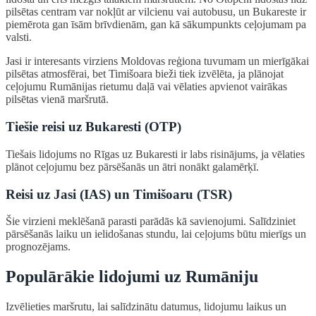
pilsētas centram var nokļūt ar vilcienu vai autobusu, un Bukareste ir
piemērota gan īsām brīvdienām, gan kā sākumpunkts ceļojumam pa
valsti.
Jasi ir interesants virziens Moldovas reģiona tuvumam un mierīgākai
pilsētas atmosfērai, bet Timišoara bieži tiek izvēlēta, ja plānojat
ceļojumu Rumānijas rietumu daļā vai vēlaties apvienot vairākas
pilsētas vienā maršrutā.
Tiešie reisi uz Bukaresti (OTP)
Tiešais lidojums no Rīgas uz Bukaresti ir labs risinājums, ja vēlaties
plānot ceļojumu bez pārsēšanās un ātri nonākt galamērķī.
Reisi uz Jasi (IAS) un Timišoaru (TSR)
Šie virzieni meklēšanā parasti parādās kā savienojumi. Salīdziniet
pārsēšanās laiku un ielidošanas stundu, lai ceļojums būtu mierīgs un
prognozējams.
Populārākie lidojumi uz Rumāniju
Izvēlieties maršrutu, lai salīdzinātu datumus, lidojumu laikus un