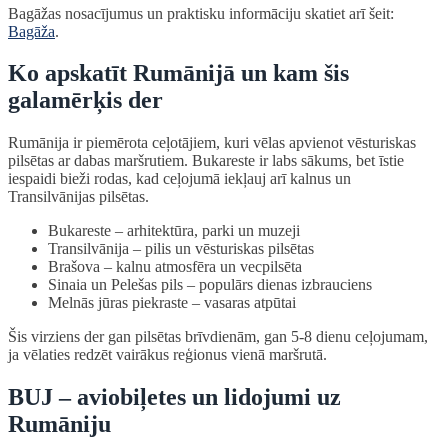
Bagāžas nosacījumus un praktisku informāciju skatiet arī šeit:
Bagāža
.
Ko apskatīt Rumānijā un kam šis
galamērķis der
Rumānija ir piemērota ceļotājiem, kuri vēlas apvienot vēsturiskas
pilsētas ar dabas maršrutiem. Bukareste ir labs sākums, bet īstie
iespaidi bieži rodas, kad ceļojumā iekļauj arī kalnus un
Transilvānijas pilsētas.
Bukareste – arhitektūra, parki un muzeji
Transilvānija – pilis un vēsturiskas pilsētas
Brašova – kalnu atmosfēra un vecpilsēta
Sinaia un Pelešas pils – populārs dienas izbrauciens
Melnās jūras piekraste – vasaras atpūtai
Šis virziens der gan pilsētas brīvdienām, gan 5-8 dienu ceļojumam,
ja vēlaties redzēt vairākus reģionus vienā maršrutā.
BUJ – aviobiļetes un lidojumi uz
Rumāniju