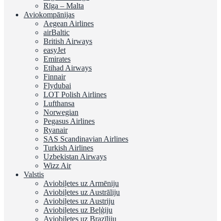
Rīga – Malta
Aviokompānijas
Aegean Airlines
airBaltic
British Airways
easyJet
Emirates
Etihad Airways
Finnair
Flydubai
LOT Polish Airlines
Lufthansa
Norwegian
Pegasus Airlines
Ryanair
SAS Scandinavian Airlines
Turkish Airlines
Uzbekistan Airways
Wizz Air
Valstis
Aviobiļetes uz Armēniju
Aviobiļetes uz Austrāliju
Aviobiļetes uz Austriju
Aviobiļetes uz Beļģiju
Aviobiļetes uz Brazīliju