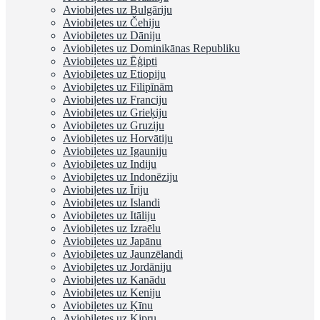
Aviobiļetes uz Bulgāriju
Aviobiļetes uz Čehiju
Aviobiļetes uz Dāniju
Aviobiļetes uz Dominikānas Republiku
Aviobiļetes uz Ēģipti
Aviobiļetes uz Etiopiju
Aviobiļetes uz Filipīnām
Aviobiļetes uz Franciju
Aviobiļetes uz Grieķiju
Aviobiļetes uz Gruziju
Aviobiļetes uz Horvātiju
Aviobiļetes uz Igauniju
Aviobiļetes uz Indiju
Aviobiļetes uz Indonēziju
Aviobiļetes uz Īriju
Aviobiļetes uz Islandi
Aviobiļetes uz Itāliju
Aviobiļetes uz Izraēlu
Aviobiļetes uz Japānu
Aviobiļetes uz Jaunzēlandi
Aviobiļetes uz Jordāniju
Aviobiļetes uz Kanādu
Aviobiļetes uz Keniju
Aviobiļetes uz Ķīnu
Aviobiļetes uz Kipru