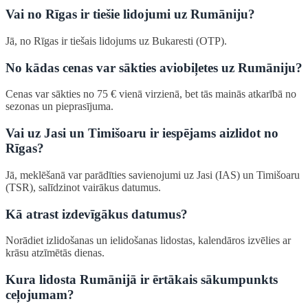
Vai no Rīgas ir tiešie lidojumi uz Rumāniju?
Jā, no Rīgas ir tiešais lidojums uz Bukaresti (OTP).
No kādas cenas var sākties aviobiļetes uz Rumāniju?
Cenas var sākties no 75 € vienā virzienā, bet tās mainās atkarībā no
sezonas un pieprasījuma.
Vai uz Jasi un Timišoaru ir iespējams aizlidot no
Rīgas?
Jā, meklēšanā var parādīties savienojumi uz Jasi (IAS) un Timišoaru
(TSR), salīdzinot vairākus datumus.
Kā atrast izdevīgākus datumus?
Norādiet izlidošanas un ielidošanas lidostas, kalendāros izvēlies ar
krāsu atzīmētās dienas.
Kura lidosta Rumānijā ir ērtākais sākumpunkts
ceļojumam?