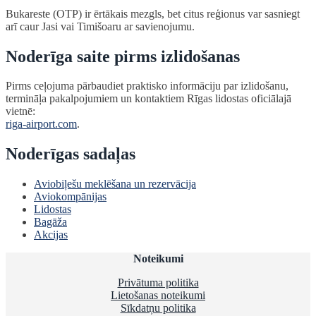
Bukareste (OTP) ir ērtākais mezgls, bet citus reģionus var sasniegt
arī caur Jasi vai Timišoaru ar savienojumu.
Noderīga saite pirms izlidošanas
Pirms ceļojuma pārbaudiet praktisko informāciju par izlidošanu,
termināļa pakalpojumiem un kontaktiem Rīgas lidostas oficiālajā
vietnē:
riga-airport.com
.
Noderīgas sadaļas
Aviobiļešu meklēšana un rezervācija
Aviokompānijas
Lidostas
Bagāža
Akcijas
Noteikumi
Privātuma politika
Lietošanas noteikumi
Sīkdatņu politika