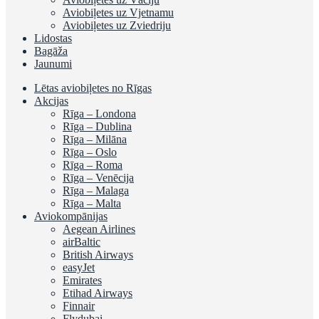
Aviobiļetes uz Vjetnamu
Aviobiļetes uz Zviedriju
Lidostas
Bagāža
Jaunumi
Lētas aviobiļetes no Rīgas
Akcijas
Rīga – Londona
Rīga – Dublina
Rīga – Milāna
Rīga – Oslo
Rīga – Roma
Rīga – Venēcija
Rīga – Malaga
Rīga – Malta
Aviokompānijas
Aegean Airlines
airBaltic
British Airways
easyJet
Emirates
Etihad Airways
Finnair
Flydubai