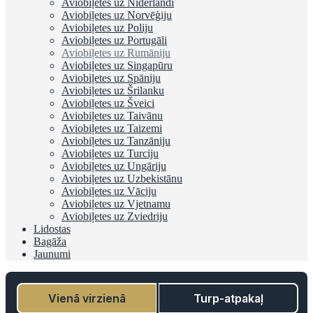
Aviobiļetes uz Nīderlandi
Aviobiļetes uz Norvēģiju
Aviobiļetes uz Poliju
Aviobiļetes uz Portugāli
Aviobiļetes uz Rumāniju
Aviobiļetes uz Singapūru
Aviobiļetes uz Spāniju
Aviobiļetes uz Šrilanku
Aviobiļetes uz Šveici
Aviobiļetes uz Taivānu
Aviobiļetes uz Taizemi
Aviobiļetes uz Tanzāniju
Aviobiļetes uz Turciju
Aviobiļetes uz Ungāriju
Aviobiļetes uz Uzbekistānu
Aviobiļetes uz Vāciju
Aviobiļetes uz Vjetnamu
Aviobiļetes uz Zviedriju
Lidostas
Bagāža
Jaunumi
Vienā virzienā
Turp-atpakaļ