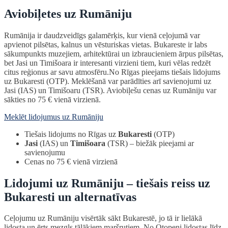
Aviobiļetes uz Rumāniju
Rumānija ir daudzveidīgs galamērķis, kur vienā ceļojumā var
apvienot pilsētas, kalnus un vēsturiskas vietas. Bukareste ir labs
sākumpunkts muzejiem, arhitektūrai un izbraucieniem ārpus pilsētas,
bet Jasi un Timišoara ir interesanti virzieni tiem, kuri vēlas redzēt
citus reģionus ar savu atmosfēru.No Rīgas pieejams tiešais lidojums
uz Bukaresti (OTP). Meklēšanā var parādīties arī savienojumi uz
Jasi (IAS) un Timišoaru (TSR). Aviobiļešu cenas uz Rumāniju var
sākties no 75 € vienā virzienā.
Meklēt lidojumus uz Rumāniju
Tiešais lidojums no Rīgas uz
Bukaresti
(OTP)
Jasi
(IAS) un
Timišoara
(TSR) – biežāk pieejami ar
savienojumu
Cenas no 75 € vienā virzienā
Lidojumi uz Rumāniju – tiešais reiss uz
Bukaresti un alternatīvas
Ceļojumu uz Rumāniju visērtāk sākt Bukarestē, jo tā ir lielākā
lidosta un ērts mezgls tālākiem maršrutiem. No Otopeni lidostas līdz