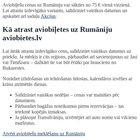
Aviobiļešu cenas uz Rumāniju var sākties no 75 € vienā virzienā.
Lai atrastu izdevīgāku variantu, salīdziniet vairākus datumus un
apskatiet arī sadaļu
Akcijas
.
Kā atrast aviobiļetes uz Rumāniju
aviobietes.lv
Lai ātrāk atrastu izdevīgāko cenu, salīdziniet vairākus datumus uz
priekšu. Ja mērķis ir cits reģions, pārbaudiet arī savienojumus uz Jasi
vai Timišoaru – dažkārt tie var būt ērtāki par braucienu no
Bukarestes.
Norādiet izlidošanas un ielidošanas lidostas, kalendāros izvēlies ar
krāsu atzīmētās dienas.
Salīdziniet vairākas nedēļas – cenas var mainīties pēc
datumiem.
Pārbaudiet bagāžas noteikumus pirms rezervācijas – tas
ietekmē kopējās izmaksas.
Ja plānojat Transilvāniju, izvērtējiet arī auto nomu vai vilcienu
maršrutus.
Atvērt aviobiļešu meklēšanu uz Rumāniju