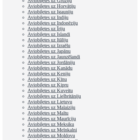
Aviobiļetes uz Gruziju
Aviobiļetes uz Horvātiju
Aviobiļetes uz Igauniju
Aviobiļetes uz Indiju
Aviobiļetes uz Indonēziju
Aviobiļetes uz Īriju
Aviobiļetes uz Islandi
Aviobiļetes uz Itāliju
Aviobiļetes uz Izraēlu
Aviobiļetes uz Japānu
Aviobiļetes uz Jaunzēlandi
Aviobiļetes uz Jordāniju
Aviobiļetes uz Kanādu
Aviobiļetes uz Keniju
Aviobiļetes uz Ķīnu
Aviobiļetes uz Kipru
Aviobiļetes uz Kuveitu
Aviobiļetes uz Lielbritāniju
Aviobiļetes uz Lietuvu
Aviobiļetes uz Malaiziju
Aviobiļetes uz Maltu
Aviobiļetes uz Maurīciju
Aviobiļetes uz Meksiku
Aviobiļetes uz Melnkalni
Aviobiļetes uz Moldovu