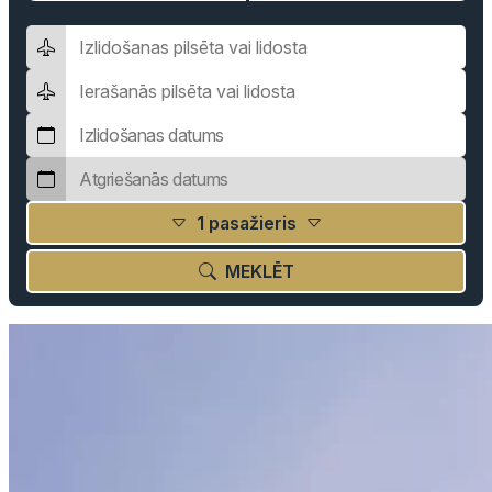
1 pasažieris
MEKLĒT