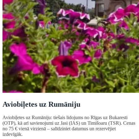
Aviobiļetes uz Rumāniju
Aviobiļetes uz Rumāniju: tiešais lidojums no Rīgas uz Bukaresti
(OTP), kā arī savienojumi uz Jasi (IAS) un Timišoaru (TSR). Cenas
no 75 € vienā virzienā – salīdziniet datumus un rezervējiet
izdevīgāk.