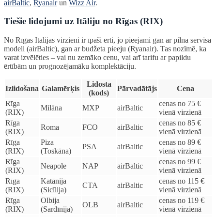
airBaltic
,
Ryanair
un
Wizz Air
.
Tiešie lidojumi uz Itāliju no Rīgas (RIX)
No Rīgas Itālijas virzieni ir īpaši ērti, jo pieejami gan ar pilna servisa
modeli (airBaltic), gan ar budžeta pieeju (Ryanair). Tas nozīmē, ka
varat izvēlēties – vai nu zemāko cenu, vai arī tarifu ar papildu
ērtībām un prognozējamāku komplektāciju.
Lidosta
Izlidošana
Galamērķis
Pārvadātājs
Cena
(kods)
Rīga
cenas no 75 €
Milāna
MXP
airBaltic
(RIX)
vienā virzienā
Rīga
cenas no 85 €
Roma
FCO
airBaltic
(RIX)
vienā virzienā
Rīga
Piza
cenas no 89 €
PSA
airBaltic
(RIX)
(Toskāna)
vienā virzienā
Rīga
cenas no 99 €
Neapole
NAP
airBaltic
(RIX)
vienā virzienā
Rīga
Katānija
cenas no 115 €
CTA
airBaltic
(RIX)
(Sicīlija)
vienā virzienā
Rīga
Olbija
cenas no 119 €
OLB
airBaltic
(RIX)
(Sardīnija)
vienā virzienā