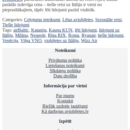
parādās izdevīga cena – tiešie reisi uz Itāliju ir vieni no
pieprasītākajiem, tāpēc lēti lidojumi pazūd visātrāk.
Categories:
Ceļojumu ieteikumi
,
Lētas aviobiļetes
,
Sezonālie reisi
,
Tiešie lidojumi
Tags:
airBaltic
,
Katanija
,
Kauņa KUN
,
lēti lidojumi
,
lidojumi uz
Itāliju
,
Milāna
,
Neapole
,
Rīga RIX
,
Roma
,
Ryanair
,
tiešie lidojumi
,
Venēcija
,
Viļņa VNO
,
viobiļetes uz Itāliju
,
Wizz Air
Noteikumi
Privātuma politika
Lietošanas noteikumi
Sīkdatņu politika
Datu drošība
Informācija par vietni
Par mums
Kontakti
Biežāk uzdotie jautājumi
Kā darbojas aviobiļetes.lv
Izpētīt