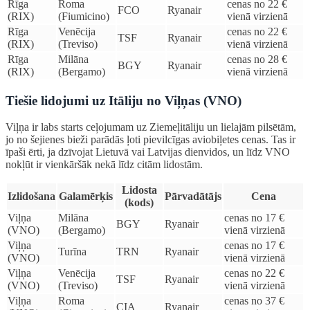
Rīga
Roma
cenas no 22 €
FCO
Ryanair
(RIX)
(Fiumicino)
vienā virzienā
Rīga
Venēcija
cenas no 22 €
TSF
Ryanair
(RIX)
(Treviso)
vienā virzienā
Rīga
Milāna
cenas no 28 €
BGY
Ryanair
(RIX)
(Bergamo)
vienā virzienā
Tiešie lidojumi uz Itāliju no Viļņas (VNO)
Viļņa ir labs starts ceļojumam uz Ziemeļitāliju un lielajām pilsētām,
jo no šejienes bieži parādās ļoti pievilcīgas aviobiļetes cenas. Tas ir
īpaši ērti, ja dzīvojat Lietuvā vai Latvijas dienvidos, un līdz VNO
nokļūt ir vienkāršāk nekā līdz citām lidostām.
Lidosta
Izlidošana
Galamērķis
Pārvadātājs
Cena
(kods)
Viļņa
Milāna
cenas no 17 €
BGY
Ryanair
(VNO)
(Bergamo)
vienā virzienā
Viļņa
cenas no 17 €
Turīna
TRN
Ryanair
(VNO)
vienā virzienā
Viļņa
Venēcija
cenas no 22 €
TSF
Ryanair
(VNO)
(Treviso)
vienā virzienā
Viļņa
Roma
cenas no 37 €
CIA
Ryanair