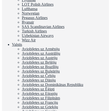
LOT Polish Airlines
Lufthansa
Norwegian
Pegasus Airlines
Ryanair
SAS Scandinavian Airlines
Turkish Airlines
Uzbekistan Airways
Wizz Air
Valstis
Aviobiļetes uz Armēniju
Aviobiļetes uz Austrāliju
Aviobiļetes uz Austriju
Aviobiļetes uz Beļģiju
Aviobiļetes uz Brazīliju
Aviobiļetes uz Bulgāriju
Aviobiļetes uz Čehiju
Aviobiļetes uz Dāniju
Aviobiļetes uz Dominikānas Republiku
Aviobiļetes uz Ēģipti
Aviobiļetes uz Etiopiju
Aviobiļetes uz Filipīnām
Aviobiļetes uz Franciju
Aviobiļetes uz Grieķiju