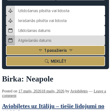
1 pasažieris
MEKLĒT
Birka:
Neapole
Posted on
17 maijs, 2026
18 maijs, 2026
by
Aviobiļetes
—
Leave a
comment
Aviobiļetes uz Itāliju – tiešie lidojumi no