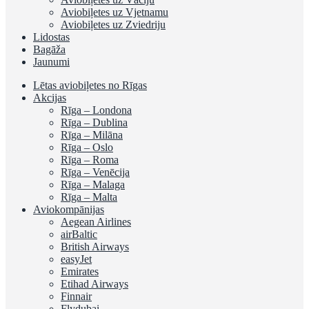
Aviobiļetes uz Vjetnamu
Aviobiļetes uz Zviedriju
Lidostas
Bagāža
Jaunumi
Lētas aviobiļetes no Rīgas
Akcijas
Rīga – Londona
Rīga – Dublina
Rīga – Milāna
Rīga – Oslo
Rīga – Roma
Rīga – Venēcija
Rīga – Malaga
Rīga – Malta
Aviokompānijas
Aegean Airlines
airBaltic
British Airways
easyJet
Emirates
Etihad Airways
Finnair
Flydubai