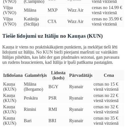
(VNO)
(Ciampino)
vienā virzienā
Viļņa
cenas no 14.99 €
Milāna
MXP
Wizz Air
(VNO)
vienā virzienā
Viļņa
Katānija
cenas no 35.99 €
CTA
Wizz Air
(VNO)
(Sicīlija)
vienā virzienā
Tiešie lidojumi uz Itāliju no Kauņas (KUN)
Kauņa ir viens no praktiskākajiem punktiem, ja meklējat tieši lēti
lidojumi uz Itāliju. No KUN bieži pieejami maršruti uz vairākām
Itālijas pilsētām, kas labi der gan pludmales sezonai, gan pavasara
un rudens braucieniem, kad Itālija ir īpaši patīkama pastaigām.
Lidosta
Izlidošana
Galamērķis
Pārvadātājs
Cena
(kods)
Kauņa
Milāna
cenas no 15 €
BGY
Ryanair
(KUN)
(Bergamo)
vienā virzienā
Kauņa
cenas no 22 €
Peskāra
PSR
Ryanair
(KUN)
vienā virzienā
Kauņa
cenas no 32 €
Rimini
RMI
Ryanair
(KUN)
vienā virzienā
Kauņa
cenas no 35 €
Bari
BRI
Ryanair
(KUN)
vienā virzienā