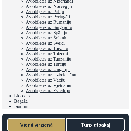
Aviobiļetes uz Nīderlandi
Aviobiļetes uz Norvēģiju
Aviobiļetes uz Poliju
Aviobiļetes uz Portugāli
Aviobiļetes uz Rumāniju
Aviobiļetes uz Singapūru
Aviobiļetes uz Spāniju
Aviobiļetes uz Šrilanku
Aviobiļetes uz Šveici
Aviobiļetes uz Taivānu
Aviobiļetes uz Taizemi
Aviobiļetes uz Tanzāniju
Aviobiļetes uz Turciju
Aviobiļetes uz Ungāriju
Aviobiļetes uz Uzbekistānu
Aviobiļetes uz Vāciju
Aviobiļetes uz Vjetnamu
Aviobiļetes uz Zviedriju
Lidostas
Bagāža
Jaunumi
Vienā virzienā
Turp-atpakaļ