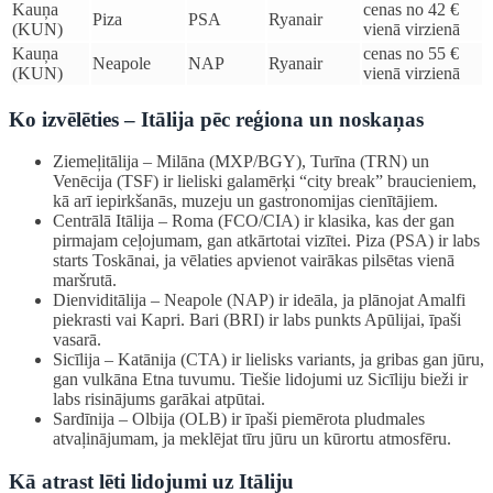
Kauņa
cenas no 42 €
Piza
PSA
Ryanair
(KUN)
vienā virzienā
Kauņa
cenas no 55 €
Neapole
NAP
Ryanair
(KUN)
vienā virzienā
Ko izvēlēties – Itālija pēc reģiona un noskaņas
Ziemeļitālija – Milāna (MXP/BGY), Turīna (TRN) un
Venēcija (TSF) ir lieliski galamērķi “city break” braucieniem,
kā arī iepirkšanās, muzeju un gastronomijas cienītājiem.
Centrālā Itālija – Roma (FCO/CIA) ir klasika, kas der gan
pirmajam ceļojumam, gan atkārtotai vizītei. Piza (PSA) ir labs
starts Toskānai, ja vēlaties apvienot vairākas pilsētas vienā
maršrutā.
Dienviditālija – Neapole (NAP) ir ideāla, ja plānojat Amalfi
piekrasti vai Kapri. Bari (BRI) ir labs punkts Apūlijai, īpaši
vasarā.
Sicīlija – Katānija (CTA) ir lielisks variants, ja gribas gan jūru,
gan vulkāna Etna tuvumu. Tiešie lidojumi uz Sicīliju bieži ir
labs risinājums garākai atpūtai.
Sardīnija – Olbija (OLB) ir īpaši piemērota pludmales
atvaļinājumam, ja meklējat tīru jūru un kūrortu atmosfēru.
Kā atrast lēti lidojumi uz Itāliju