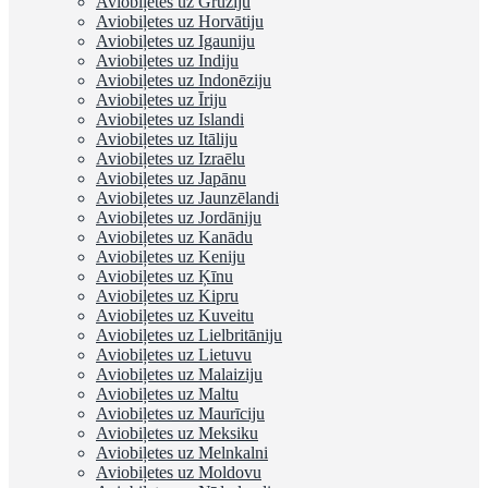
Aviobiļetes uz Gruziju
Aviobiļetes uz Horvātiju
Aviobiļetes uz Igauniju
Aviobiļetes uz Indiju
Aviobiļetes uz Indonēziju
Aviobiļetes uz Īriju
Aviobiļetes uz Islandi
Aviobiļetes uz Itāliju
Aviobiļetes uz Izraēlu
Aviobiļetes uz Japānu
Aviobiļetes uz Jaunzēlandi
Aviobiļetes uz Jordāniju
Aviobiļetes uz Kanādu
Aviobiļetes uz Keniju
Aviobiļetes uz Ķīnu
Aviobiļetes uz Kipru
Aviobiļetes uz Kuveitu
Aviobiļetes uz Lielbritāniju
Aviobiļetes uz Lietuvu
Aviobiļetes uz Malaiziju
Aviobiļetes uz Maltu
Aviobiļetes uz Maurīciju
Aviobiļetes uz Meksiku
Aviobiļetes uz Melnkalni
Aviobiļetes uz Moldovu