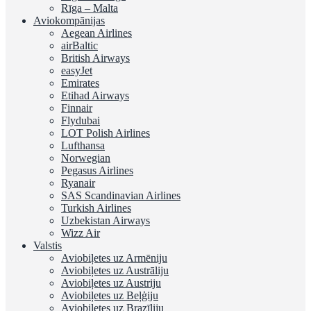
Rīga – Malta
Aviokompānijas
Aegean Airlines
airBaltic
British Airways
easyJet
Emirates
Etihad Airways
Finnair
Flydubai
LOT Polish Airlines
Lufthansa
Norwegian
Pegasus Airlines
Ryanair
SAS Scandinavian Airlines
Turkish Airlines
Uzbekistan Airways
Wizz Air
Valstis
Aviobiļetes uz Armēniju
Aviobiļetes uz Austrāliju
Aviobiļetes uz Austriju
Aviobiļetes uz Beļģiju
Aviobiļetes uz Brazīliju