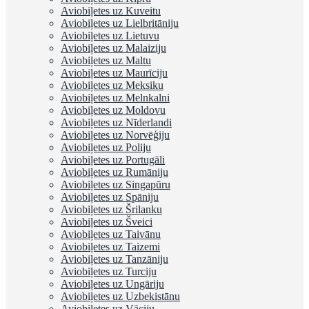
Aviobiļetes uz Kuveitu
Aviobiļetes uz Lielbritāniju
Aviobiļetes uz Lietuvu
Aviobiļetes uz Malaiziju
Aviobiļetes uz Maltu
Aviobiļetes uz Maurīciju
Aviobiļetes uz Meksiku
Aviobiļetes uz Melnkalni
Aviobiļetes uz Moldovu
Aviobiļetes uz Nīderlandi
Aviobiļetes uz Norvēģiju
Aviobiļetes uz Poliju
Aviobiļetes uz Portugāli
Aviobiļetes uz Rumāniju
Aviobiļetes uz Singapūru
Aviobiļetes uz Spāniju
Aviobiļetes uz Šrilanku
Aviobiļetes uz Šveici
Aviobiļetes uz Taivānu
Aviobiļetes uz Taizemi
Aviobiļetes uz Tanzāniju
Aviobiļetes uz Turciju
Aviobiļetes uz Ungāriju
Aviobiļetes uz Uzbekistānu
Aviobiļetes uz Vāciju