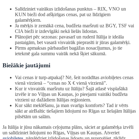
Salīdziniet vairākus izlidošanas punktus – RIX, VNO un
KUN bieži dod atšķirīgas cenas, pat uz līdzīgiem
galamērķiem.
Ja mērķis ir zemākā cena, budžeta maršruti uz BGY, TSF vai
CIA bieži ir izdevīgāki nekā lielās lidostas.
Plānojiet pēc sezonas: pavasarī un rudenī Itālija ir ideāla
pastaigām, bet vasarā visvairāk pieprasīti ir jūras galamērķi.
Pirms apmaksas pārbaudiet bagāžas nosacījumus, jo tie
ietekmē gala summu vairāk nekā šķiet sākumā.
Biežākie jautājumi
Vai cenas ir turp-atpakaļ? Nē, šeit norādītas aviobiļetes cenas
vienā virzienā – “cenas no X € vienā virzienā”.
Kur ir visvairāk maršrutu uz Itāliju? Šajā atlasē visplašākā
izvēle ir no Viļņas un Kauņas, jo pieejami vairāki budžeta
virzieni uz dažādiem Itālijas reģioniem.
Kur sākt meklēšanu, ja man svarīgs komforts? Tad ir vērts
sākt ar airBaltic tiešajiem lidojumi no Rīgas uz lielajām Itālijas
pilsētām un salām.
Ja Itālija ir jūsu nākamais ceļojuma plāns, sāciet ar galamērķa izvēli
un salīdziniet lidojumi no Rīgas, Viļņas un Kauņas. Atveriet
aviobiļetes
, pārslēdziet izlidošanas lidostu un rezervējiet, tiklīdz