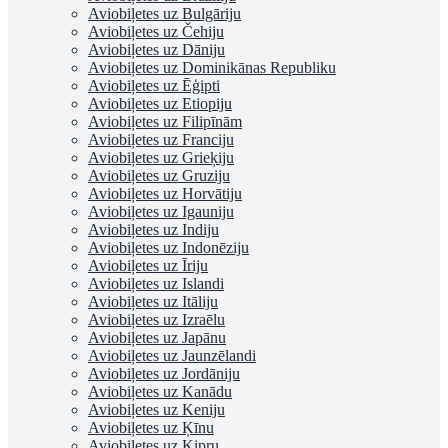
Aviobiļetes uz Bulgāriju
Aviobiļetes uz Čehiju
Aviobiļetes uz Dāniju
Aviobiļetes uz Dominikānas Republiku
Aviobiļetes uz Ēģipti
Aviobiļetes uz Etiopiju
Aviobiļetes uz Filipīnām
Aviobiļetes uz Franciju
Aviobiļetes uz Grieķiju
Aviobiļetes uz Gruziju
Aviobiļetes uz Horvātiju
Aviobiļetes uz Igauniju
Aviobiļetes uz Indiju
Aviobiļetes uz Indonēziju
Aviobiļetes uz Īriju
Aviobiļetes uz Islandi
Aviobiļetes uz Itāliju
Aviobiļetes uz Izraēlu
Aviobiļetes uz Japānu
Aviobiļetes uz Jaunzēlandi
Aviobiļetes uz Jordāniju
Aviobiļetes uz Kanādu
Aviobiļetes uz Keniju
Aviobiļetes uz Ķīnu
Aviobiļetes uz Kipru