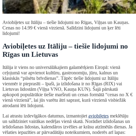
Aviobiļetes uz Itāliju – tiešie lidojumi no Rīgas, Viļņas un Kauņas.
Cenas no 14.99 € vienā virzienā. Salīdzini lidojumi un ķer lēti
lidojumi!
Aviobiļetes uz Itāliju – tiešie lidojumi no
Rīgas un Lietuvas
Itālija ir viens no universālākajiem galamērķiem Eiropā: vienā
ceļojumā var apvienot kultūru, gastronomiju, jūru, kalnus un
klasiskās “pilsētu brīvdienas”. Tāpēc tiešie lidojumi uz Itāliju
vienmēr ir pieprasīti – īpaši, ja izlidošana ir no Rīgas (RIX) vai
Lietuvas lidostām (Viļņa VNO, Kauņa KUN). Šajā pārskatā
apkopoti populārākie tiešie maršruti un cenas formātā “cenas no X €
vienā virzienā”, lai jūs varētu ātri saprast, kurā virzienā visbiežāk
atrodami lēti lidojumi.
Lai atrastu izdevīgākos datumus, izmantojiet
aviobiļetes
meklētāju
un salīdziniet vairākas nedēļas vienā skatā. Norādiet izlidošanas un
ielidošanas lidostas, kalendāros izvēlies ar krāsu atzīmētās dienas. Ja
vēlaties iepazīties ar pārvadātāju noteikumiem, noderēs arī lapas: