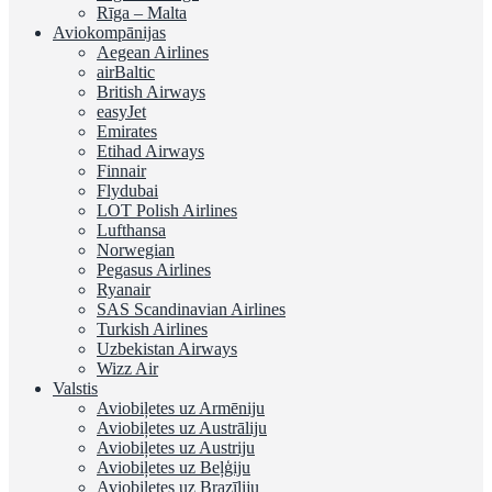
Rīga – Malta
Aviokompānijas
Aegean Airlines
airBaltic
British Airways
easyJet
Emirates
Etihad Airways
Finnair
Flydubai
LOT Polish Airlines
Lufthansa
Norwegian
Pegasus Airlines
Ryanair
SAS Scandinavian Airlines
Turkish Airlines
Uzbekistan Airways
Wizz Air
Valstis
Aviobiļetes uz Armēniju
Aviobiļetes uz Austrāliju
Aviobiļetes uz Austriju
Aviobiļetes uz Beļģiju
Aviobiļetes uz Brazīliju