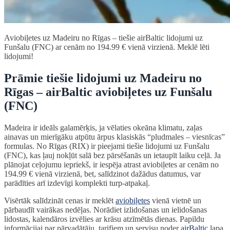
Aviobiļetes uz Madeiru no Rīgas – tiešie airBaltic lidojumi uz
Funšalu (FNC) ar cenām no 194.99 € vienā virzienā. Meklē lēti
lidojumi!
Prāmie tiešie lidojumi uz Madeiru no
Rīgas – airBaltic aviobiļetes uz Funšalu
(FNC)
Madeira ir ideāls galamērķis, ja vēlaties okeāna klimatu, zaļas
ainavas un mierīgāku atpūtu ārpus klasiskās “pludmales – viesnīcas”
formulas. No Rīgas (RIX) ir pieejami tiešie lidojumi uz Funšalu
(FNC), kas ļauj nokļūt salā bez pārsēšanās un ietaupīt laiku ceļā. Ja
plānojat ceļojumu iepriekš, ir iespēja atrast aviobiļetes ar cenām no
194.99 € vienā virzienā, bet, salīdzinot dažādus datumus, var
parādīties arī izdevīgi komplekti turp-atpakaļ.
Visērtāk salīdzināt cenas ir meklēt
aviobiļetes
vienā vietnē un
pārbaudīt vairākas nedēļas. Norādiet izlidošanas un ielidošanas
lidostas, kalendāros izvēlies ar krāsu atzīmētās dienas. Papildu
informācijai par pārvadātāju, tarifiem un servisu noder
airBaltic
lapa.