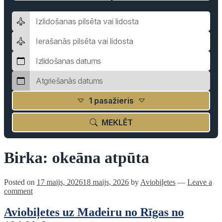
1 pasažieris
MEKLĒT
Birka:
okeāna atpūta
Posted on
17 maijs, 2026
18 maijs, 2026
by
Aviobiļetes
—
Leave a
comment
Aviobiļetes uz Madeiru no Rīgas no