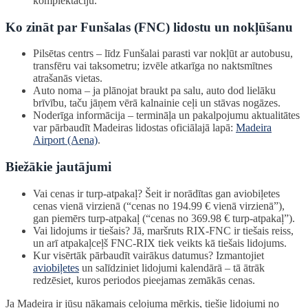
komplektāciju.
Ko zināt par Funšalas (FNC) lidostu un nokļūšanu
Pilsētas centrs – līdz Funšalai parasti var nokļūt ar autobusu,
transfēru vai taksometru; izvēle atkarīga no naktsmītnes
atrašanās vietas.
Auto noma – ja plānojat braukt pa salu, auto dod lielāku
brīvību, taču jāņem vērā kalnainie ceļi un stāvas nogāzes.
Noderīga informācija – termināļa un pakalpojumu aktualitātes
var pārbaudīt Madeiras lidostas oficiālajā lapā:
Madeira
Airport (Aena)
.
Biežākie jautājumi
Vai cenas ir turp-atpakaļ? Šeit ir norādītas gan aviobiļetes
cenas vienā virzienā (“cenas no 194.99 € vienā virzienā”),
gan piemērs turp-atpakaļ (“cenas no 369.98 € turp-atpakaļ”).
Vai lidojums ir tiešais? Jā, maršruts RIX-FNC ir tiešais reiss,
un arī atpakaļceļš FNC-RIX tiek veikts kā tiešais lidojums.
Kur visērtāk pārbaudīt vairākus datumus? Izmantojiet
aviobiļetes
un salīdziniet lidojumi kalendārā – tā ātrāk
redzēsiet, kuros periodos pieejamas zemākās cenas.
Ja Madeira ir jūsu nākamais ceļojuma mērķis, tiešie lidojumi no