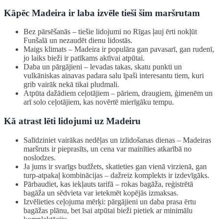
Kāpēc Madeira ir laba izvēle tieši šim maršrutam
Bez pārsēšanās – tiešie lidojumi no Rīgas ļauj ērti nokļūt
Funšalā un nezaudēt dienu lidostās.
Maigs klimats – Madeira ir populāra gan pavasarī, gan rudenī,
jo laiks bieži ir patīkams aktīvai atpūtai.
Daba un pārgājieni – levadas takas, skatu punkti un
vulkāniskas ainavas padara salu īpaši interesantu tiem, kuri
grib vairāk nekā tikai pludmali.
Atpūta dažādiem ceļotājiem – pāriem, draugiem, ģimenēm un
arī solo ceļotājiem, kas novērtē mierīgāku tempu.
Kā atrast lēti lidojumi uz Madeiru
Salīdziniet vairākas nedēļas un izlidošanas dienas – Madeiras
maršruts ir pieprasīts, un cena var mainīties atkarībā no
noslodzes.
Ja jums ir svarīgs budžets, skatieties gan vienā virzienā, gan
turp-atpakaļ kombinācijas – dažreiz komplekts ir izdevīgāks.
Pārbaudiet, kas iekļauts tarifā – rokas bagāža, reģistrētā
bagāža un sēdvieta var ietekmēt kopējās izmaksas.
Izvēlieties ceļojuma mērķi: pārgājieni un daba prasa ērtu
bagāžas plānu, bet īsai atpūtai bieži pietiek ar minimālu