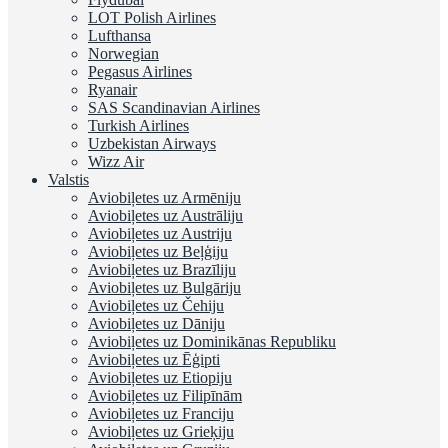
LOT Polish Airlines
Lufthansa
Norwegian
Pegasus Airlines
Ryanair
SAS Scandinavian Airlines
Turkish Airlines
Uzbekistan Airways
Wizz Air
Valstis
Aviobiļetes uz Armēniju
Aviobiļetes uz Austrāliju
Aviobiļetes uz Austriju
Aviobiļetes uz Beļģiju
Aviobiļetes uz Brazīliju
Aviobiļetes uz Bulgāriju
Aviobiļetes uz Čehiju
Aviobiļetes uz Dāniju
Aviobiļetes uz Dominikānas Republiku
Aviobiļetes uz Ēģipti
Aviobiļetes uz Etiopiju
Aviobiļetes uz Filipīnām
Aviobiļetes uz Franciju
Aviobiļetes uz Grieķiju