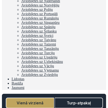
Aviobiļetes uz Nīderlandi
Aviobiļetes uz Norvēģiju
Aviobiļetes uz Poliju
Aviobiļetes uz Portugāli
Aviobiļetes uz Rumāniju
Aviobiļetes uz Singapūru
Aviobiļetes uz Spāniju
Aviobiļetes uz Šrilanku
Aviobiļetes uz Šveici
Aviobiļetes uz Taivānu
Aviobiļetes uz Taizemi
Aviobiļetes uz Tanzāniju
Aviobiļetes uz Turciju
Aviobiļetes uz Ungāriju
Aviobiļetes uz Uzbekistānu
Aviobiļetes uz Vāciju
Aviobiļetes uz Vjetnamu
Aviobiļetes uz Zviedriju
Lidostas
Bagāža
Jaunumi
Vienā virzienā
Turp-atpakaļ