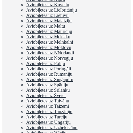
Aviobiļetes uz Kuveitu
Aviobiļetes uz Lielbritāniju
Aviobiļetes uz Lietuvu
Aviobiļetes uz Malaiziju
Aviobiļetes uz Maltu
Aviobiļetes uz Maurīciju
Aviobiļetes uz Meksiku
Aviobiļetes uz Melnkalni
Aviobiļetes uz Moldovu
Aviobiļetes uz Nīderlandi
Aviobiļetes uz Norvēģiju
Aviobiļetes uz Poliju
Aviobiļetes uz Portugāli
Aviobiļetes uz Rumāniju
Aviobiļetes uz Singapūru
Aviobiļetes uz Spāniju
Aviobiļetes uz Šrilanku
Aviobiļetes uz Šveici
Aviobiļetes uz Taivānu
Aviobiļetes uz Taizemi
Aviobiļetes uz Tanzāniju
Aviobiļetes uz Turciju
Aviobiļetes uz Ungāriju
Aviobiļetes uz Uzbekistānu
Aviobiļetes uz Vāciju