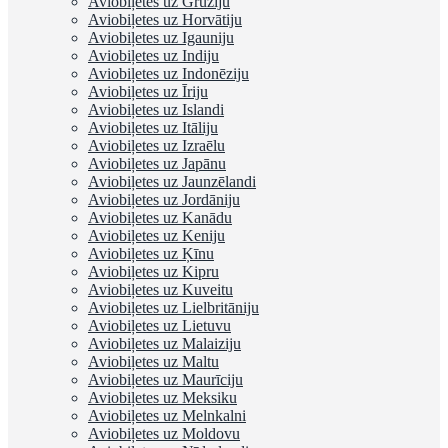
Aviobiļetes uz Gruziju
Aviobiļetes uz Horvātiju
Aviobiļetes uz Igauniju
Aviobiļetes uz Indiju
Aviobiļetes uz Indonēziju
Aviobiļetes uz Īriju
Aviobiļetes uz Islandi
Aviobiļetes uz Itāliju
Aviobiļetes uz Izraēlu
Aviobiļetes uz Japānu
Aviobiļetes uz Jaunzēlandi
Aviobiļetes uz Jordāniju
Aviobiļetes uz Kanādu
Aviobiļetes uz Keniju
Aviobiļetes uz Ķīnu
Aviobiļetes uz Kipru
Aviobiļetes uz Kuveitu
Aviobiļetes uz Lielbritāniju
Aviobiļetes uz Lietuvu
Aviobiļetes uz Malaiziju
Aviobiļetes uz Maltu
Aviobiļetes uz Maurīciju
Aviobiļetes uz Meksiku
Aviobiļetes uz Melnkalni
Aviobiļetes uz Moldovu