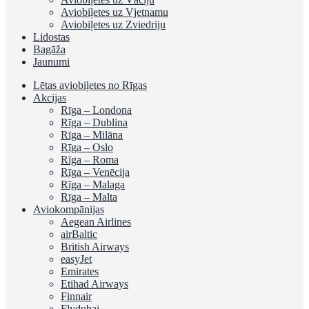
Aviobiļetes uz Vjetnamu
Aviobiļetes uz Zviedriju
Lidostas
Bagāža
Jaunumi
Lētas aviobiļetes no Rīgas
Akcijas
Rīga – Londona
Rīga – Dublina
Rīga – Milāna
Rīga – Oslo
Rīga – Roma
Rīga – Venēcija
Rīga – Malaga
Rīga – Malta
Aviokompānijas
Aegean Airlines
airBaltic
British Airways
easyJet
Emirates
Etihad Airways
Finnair
Flydubai