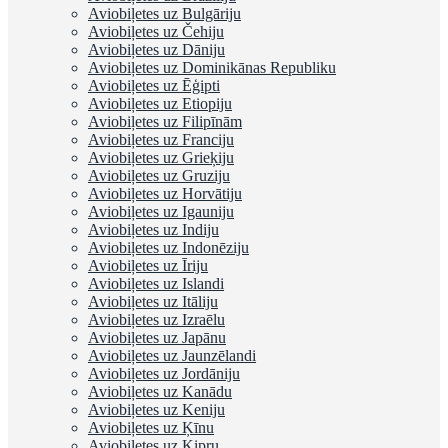
Aviobiļetes uz Bulgāriju
Aviobiļetes uz Čehiju
Aviobiļetes uz Dāniju
Aviobiļetes uz Dominikānas Republiku
Aviobiļetes uz Ēģipti
Aviobiļetes uz Etiopiju
Aviobiļetes uz Filipīnām
Aviobiļetes uz Franciju
Aviobiļetes uz Grieķiju
Aviobiļetes uz Gruziju
Aviobiļetes uz Horvātiju
Aviobiļetes uz Igauniju
Aviobiļetes uz Indiju
Aviobiļetes uz Indonēziju
Aviobiļetes uz Īriju
Aviobiļetes uz Islandi
Aviobiļetes uz Itāliju
Aviobiļetes uz Izraēlu
Aviobiļetes uz Japānu
Aviobiļetes uz Jaunzēlandi
Aviobiļetes uz Jordāniju
Aviobiļetes uz Kanādu
Aviobiļetes uz Keniju
Aviobiļetes uz Ķīnu
Aviobiļetes uz Kipru