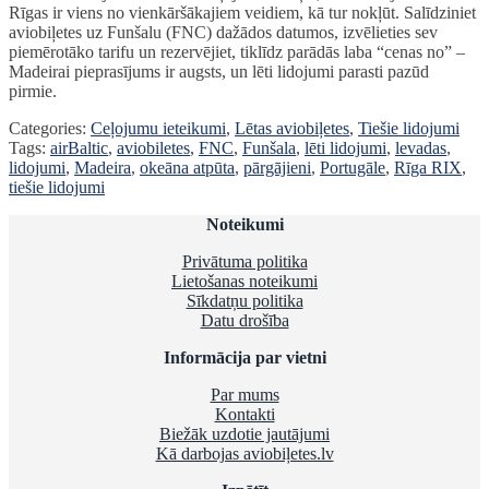
Rīgas ir viens no vienkāršākajiem veidiem, kā tur nokļūt. Salīdziniet
aviobiļetes uz Funšalu (FNC) dažādos datumos, izvēlieties sev
piemērotāko tarifu un rezervējiet, tiklīdz parādās laba “cenas no” –
Madeirai pieprasījums ir augsts, un lēti lidojumi parasti pazūd
pirmie.
Categories:
Ceļojumu ieteikumi
,
Lētas aviobiļetes
,
Tiešie lidojumi
Tags:
airBaltic
,
aviobiletes
,
FNC
,
Funšala
,
lēti lidojumi
,
levadas
,
lidojumi
,
Madeira
,
okeāna atpūta
,
pārgājieni
,
Portugāle
,
Rīga RIX
,
tiešie lidojumi
Noteikumi
Privātuma politika
Lietošanas noteikumi
Sīkdatņu politika
Datu drošība
Informācija par vietni
Par mums
Kontakti
Biežāk uzdotie jautājumi
Kā darbojas aviobiļetes.lv