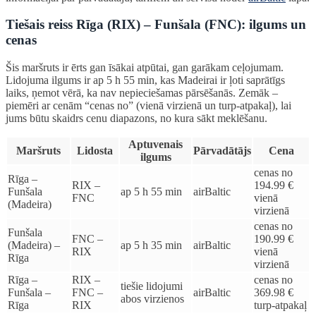
Tiešais reiss Rīga (RIX) – Funšala (FNC): ilgums un
cenas
Šis maršruts ir ērts gan īsākai atpūtai, gan garākam ceļojumam.
Lidojuma ilgums ir ap 5 h 55 min, kas Madeirai ir ļoti saprātīgs
laiks, ņemot vērā, ka nav nepieciešamas pārsēšanās. Zemāk –
piemēri ar cenām “cenas no” (vienā virzienā un turp-atpakaļ), lai
jums būtu skaidrs cenu diapazons, no kura sākt meklēšanu.
Aptuvenais
Maršruts
Lidosta
Pārvadātājs
Cena
ilgums
cenas no
Rīga –
RIX –
194.99 €
Funšala
ap 5 h 55 min
airBaltic
FNC
vienā
(Madeira)
virzienā
cenas no
Funšala
FNC –
190.99 €
(Madeira) –
ap 5 h 35 min
airBaltic
RIX
vienā
Rīga
virzienā
Rīga –
RIX –
cenas no
tiešie lidojumi
Funšala –
FNC –
airBaltic
369.98 €
abos virzienos
Rīga
RIX
turp-atpakaļ