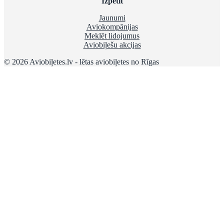
Izpētīt
Jaunumi
Aviokompānijas
Meklēt lidojumus
Aviobiļešu akcijas
© 2026 Aviobiļetes.lv - lētas aviobiļetes no Rīgas