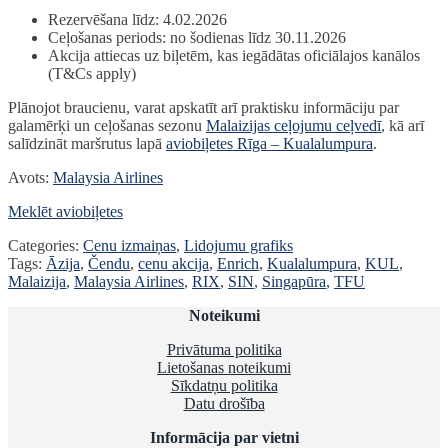
Rezervēšana līdz: 4.02.2026
Ceļošanas periods: no šodienas līdz 30.11.2026
Akcija attiecas uz biļetēm, kas iegādātas oficiālajos kanālos
(T&Cs apply)
Plānojot braucienu, varat apskatīt arī praktisku informāciju par
galamērķi un ceļošanas sezonu
Malaizijas ceļojumu ceļvedī
, kā arī
salīdzināt maršrutus lapā
aviobiļetes Rīga – Kualalumpura
.
Avots:
Malaysia Airlines
Meklēt aviobiļetes
Categories:
Cenu izmaiņas
,
Lidojumu grafiks
Tags:
Āzija
,
Čendu
,
cenu akcija
,
Enrich
,
Kualalumpura
,
KUL
,
Malaizija
,
Malaysia Airlines
,
RIX
,
SIN
,
Singapūra
,
TFU
Noteikumi
Privātuma politika
Lietošanas noteikumi
Sīkdatņu politika
Datu drošība
Informācija par vietni