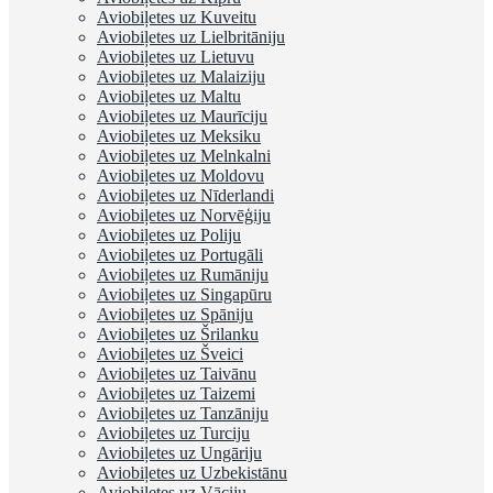
Aviobiļetes uz Kuveitu
Aviobiļetes uz Lielbritāniju
Aviobiļetes uz Lietuvu
Aviobiļetes uz Malaiziju
Aviobiļetes uz Maltu
Aviobiļetes uz Maurīciju
Aviobiļetes uz Meksiku
Aviobiļetes uz Melnkalni
Aviobiļetes uz Moldovu
Aviobiļetes uz Nīderlandi
Aviobiļetes uz Norvēģiju
Aviobiļetes uz Poliju
Aviobiļetes uz Portugāli
Aviobiļetes uz Rumāniju
Aviobiļetes uz Singapūru
Aviobiļetes uz Spāniju
Aviobiļetes uz Šrilanku
Aviobiļetes uz Šveici
Aviobiļetes uz Taivānu
Aviobiļetes uz Taizemi
Aviobiļetes uz Tanzāniju
Aviobiļetes uz Turciju
Aviobiļetes uz Ungāriju
Aviobiļetes uz Uzbekistānu
Aviobiļetes uz Vāciju