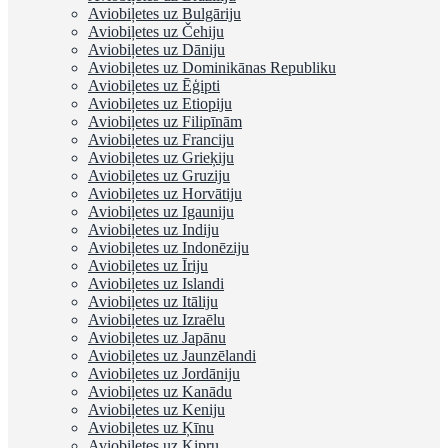
Aviobiļetes uz Bulgāriju
Aviobiļetes uz Čehiju
Aviobiļetes uz Dāniju
Aviobiļetes uz Dominikānas Republiku
Aviobiļetes uz Ēģipti
Aviobiļetes uz Etiopiju
Aviobiļetes uz Filipīnām
Aviobiļetes uz Franciju
Aviobiļetes uz Grieķiju
Aviobiļetes uz Gruziju
Aviobiļetes uz Horvātiju
Aviobiļetes uz Igauniju
Aviobiļetes uz Indiju
Aviobiļetes uz Indonēziju
Aviobiļetes uz Īriju
Aviobiļetes uz Islandi
Aviobiļetes uz Itāliju
Aviobiļetes uz Izraēlu
Aviobiļetes uz Japānu
Aviobiļetes uz Jaunzēlandi
Aviobiļetes uz Jordāniju
Aviobiļetes uz Kanādu
Aviobiļetes uz Keniju
Aviobiļetes uz Ķīnu
Aviobiļetes uz Kipru