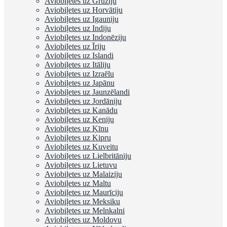
Aviobiļetes uz Gruziju
Aviobiļetes uz Horvātiju
Aviobiļetes uz Igauniju
Aviobiļetes uz Indiju
Aviobiļetes uz Indonēziju
Aviobiļetes uz Īriju
Aviobiļetes uz Islandi
Aviobiļetes uz Itāliju
Aviobiļetes uz Izraēlu
Aviobiļetes uz Japānu
Aviobiļetes uz Jaunzēlandi
Aviobiļetes uz Jordāniju
Aviobiļetes uz Kanādu
Aviobiļetes uz Keniju
Aviobiļetes uz Ķīnu
Aviobiļetes uz Kipru
Aviobiļetes uz Kuveitu
Aviobiļetes uz Lielbritāniju
Aviobiļetes uz Lietuvu
Aviobiļetes uz Malaiziju
Aviobiļetes uz Maltu
Aviobiļetes uz Maurīciju
Aviobiļetes uz Meksiku
Aviobiļetes uz Melnkalni
Aviobiļetes uz Moldovu