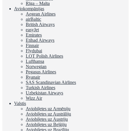
Rīga – Malta
Aviokompānijas
Aegean Airlines
airBaltic
British Airways
easyJet
Emirates
Etihad Airways
Finnair
Flydubai
LOT Polish Airlines
Lufthansa
Norwegian
Pegasus Airlines
Ryanair
SAS Scandinavian Airlines
Turkish Airlines
Uzbekistan Airways
Wizz Air
Valstis
Aviobiļetes uz Armēniju
Aviobiļetes uz Austrāliju
Aviobiļetes uz Austriju
Aviobiļetes uz Beļģiju
Aviobiļetes uz Brazīliju