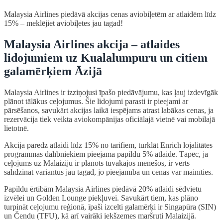
Malaysia Airlines piedāvā akcijas cenas aviobiļetēm ar atlaidēm līdz
15% – meklējiet aviobiļetes jau tagad!
Malaysia Airlines akcija – atlaides
lidojumiem uz Kualalumpuru un citiem
galamērķiem Āzijā
Malaysia Airlines ir izziņojusi īpašo piedāvājumu, kas ļauj izdevīgāk
plānot tālākus ceļojumus. Šie lidojumi parasti ir pieejami ar
pārsēšanos, savukārt akcijas laikā iespējams atrast labākas cenas, ja
rezervācija tiek veikta aviokompānijas oficiālajā vietnē vai mobilajā
lietotnē.
Akcija paredz atlaidi līdz 15% no tarifiem, turklāt Enrich lojalitātes
programmas dalībniekiem pieejama papildu 5% atlaide. Tāpēc, ja
ceļojums uz Malaiziju ir plānots tuvākajos mēnešos, ir vērts
salīdzināt variantus jau tagad, jo pieejamība un cenas var mainīties.
Papildu ērtībām Malaysia Airlines piedāvā 20% atlaidi sēdvietu
izvēlei un Golden Lounge piekļuvei. Savukārt tiem, kas plāno
turpināt ceļojumu reģionā, īpaši izcelti galamērķi ir Singapūra (SIN)
un Čendu (TFU), kā arī vairāki iekšzemes maršruti Malaizijā.