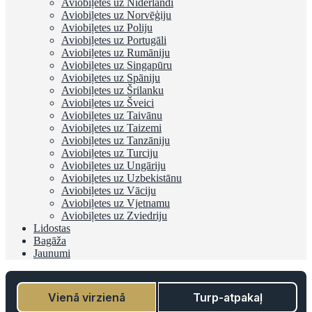
Aviobiļetes uz Nīderlandi
Aviobiļetes uz Norvēģiju
Aviobiļetes uz Poliju
Aviobiļetes uz Portugāli
Aviobiļetes uz Rumāniju
Aviobiļetes uz Singapūru
Aviobiļetes uz Spāniju
Aviobiļetes uz Šrilanku
Aviobiļetes uz Šveici
Aviobiļetes uz Taivānu
Aviobiļetes uz Taizemi
Aviobiļetes uz Tanzāniju
Aviobiļetes uz Turciju
Aviobiļetes uz Ungāriju
Aviobiļetes uz Uzbekistānu
Aviobiļetes uz Vāciju
Aviobiļetes uz Vjetnamu
Aviobiļetes uz Zviedriju
Lidostas
Bagāža
Jaunumi
Vienā virzienā
Turp-atpakaļ