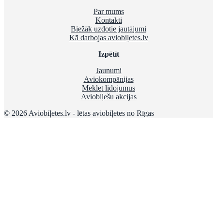
Par mums
Kontakti
Biežāk uzdotie jautājumi
Kā darbojas aviobiļetes.lv
Izpētīt
Jaunumi
Aviokompānijas
Meklēt lidojumus
Aviobiļešu akcijas
© 2026 Aviobiļetes.lv - lētas aviobiļetes no Rīgas