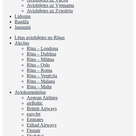
Aviobiļetes uz Vjetnamu
Aviobiļetes uz Zviedriju
Lidostas
Bagāža
Jaunumi
Lētas aviobiļetes no Rīgas
Akcijas
Rīga – Londona
Rīga – Dublina
Rīga – Milāna
Rīga – Oslo
Rīga – Roma
Rīga – Venēcija
Rīga – Malaga
Rīga – Malta
Aviokompānijas
Aegean Airlines
airBaltic
British Airways
easyJet
Emirates
Etihad Airways
Finnair
Flydubai