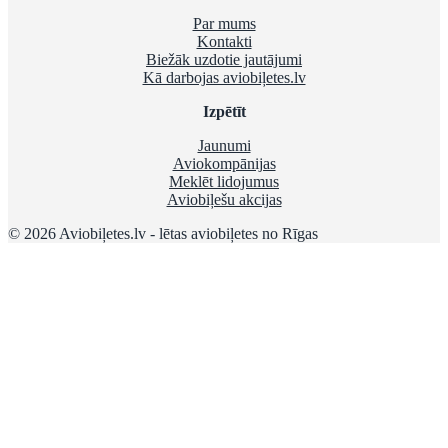
Par mums
Kontakti
Biežāk uzdotie jautājumi
Kā darbojas aviobiļetes.lv
Izpētīt
Jaunumi
Aviokompānijas
Meklēt lidojumus
Aviobiļešu akcijas
© 2026 Aviobiļetes.lv - lētas aviobiļetes no Rīgas