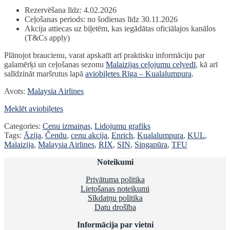
Rezervēšana līdz: 4.02.2026
Ceļošanas periods: no šodienas līdz 30.11.2026
Akcija attiecas uz biļetēm, kas iegādātas oficiālajos kanālos
(T&Cs apply)
Plānojot braucienu, varat apskatīt arī praktisku informāciju par
galamērķi un ceļošanas sezonu
Malaizijas ceļojumu ceļvedī
, kā arī
salīdzināt maršrutus lapā
aviobiļetes Rīga – Kualalumpura
.
Avots:
Malaysia Airlines
Meklēt aviobiļetes
Categories:
Cenu izmaiņas
,
Lidojumu grafiks
Tags:
Āzija
,
Čendu
,
cenu akcija
,
Enrich
,
Kualalumpura
,
KUL
,
Malaizija
,
Malaysia Airlines
,
RIX
,
SIN
,
Singapūra
,
TFU
Noteikumi
Privātuma politika
Lietošanas noteikumi
Sīkdatņu politika
Datu drošība
Informācija par vietni