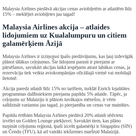
Malaysia Airlines piedāvā akcijas cenas aviobiļetēm ar atlaidēm līdz
15% – meklējiet aviobiļetes jau tagad!
Malaysia Airlines akcija – atlaides
lidojumiem uz Kualalumpuru un citiem
galamērķiem Āzijā
Malaysia Airlines ir izziņojusi īpašo piedāvājumu, kas ļauj izdevīgāk
plānot tālākus ceļojumus. Šie lidojumi parasti ir pieejami ar
pārsēšanos, savukārt akcijas laikā iespējams atrast labākas cenas, ja
rezervācija tiek veikta aviokompānijas oficiālajā vietnē vai mobilajā
lietotnē.
Akcija paredz atlaidi līdz 15% no tarifiem, turklāt Enrich lojalitātes
programmas dalībniekiem pieejama papildu 5% atlaide. Tāpēc, ja
ceļojums uz Malaiziju ir plānots tuvākajos mēnešos, ir vērts
salīdzināt variantus jau tagad, jo pieejamība un cenas var mainīties.
Papildu ērtībām Malaysia Airlines piedāvā 20% atlaidi sēdvietu
izvēlei un Golden Lounge piekļuvei. Savukārt tiem, kas plāno
turpināt ceļojumu reģionā, īpaši izcelti galamērķi ir Singapūra (SIN)
un Čendu (TFU), kā arī vairāki iekšzemes maršruti Malaizijā.