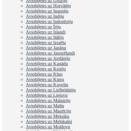
Aviobiļetes uz Gruziju
Aviobiļetes uz Horvātiju
Aviobiļetes uz Igauniju
Aviobiļetes uz Indiju
Aviobiļetes uz Indonēziju
Aviobiļetes uz Īriju
Aviobiļetes uz Islandi
Aviobiļetes uz Itāliju
Aviobiļetes uz Izraēlu
Aviobiļetes uz Japānu
Aviobiļetes uz Jaunzēlandi
Aviobiļetes uz Jordāniju
Aviobiļetes uz Kanādu
Aviobiļetes uz Keniju
Aviobiļetes uz Ķīnu
Aviobiļetes uz Kipru
Aviobiļetes uz Kuveitu
Aviobiļetes uz Lielbritāniju
Aviobiļetes uz Lietuvu
Aviobiļetes uz Malaiziju
Aviobiļetes uz Maltu
Aviobiļetes uz Maurīciju
Aviobiļetes uz Meksiku
Aviobiļetes uz Melnkalni
Aviobiļetes uz Moldovu