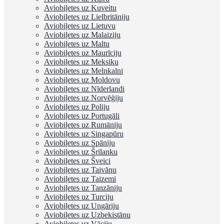
Aviobiļetes uz Kuveitu
Aviobiļetes uz Lielbritāniju
Aviobiļetes uz Lietuvu
Aviobiļetes uz Malaiziju
Aviobiļetes uz Maltu
Aviobiļetes uz Maurīciju
Aviobiļetes uz Meksiku
Aviobiļetes uz Melnkalni
Aviobiļetes uz Moldovu
Aviobiļetes uz Nīderlandi
Aviobiļetes uz Norvēģiju
Aviobiļetes uz Poliju
Aviobiļetes uz Portugāli
Aviobiļetes uz Rumāniju
Aviobiļetes uz Singapūru
Aviobiļetes uz Spāniju
Aviobiļetes uz Šrilanku
Aviobiļetes uz Šveici
Aviobiļetes uz Taivānu
Aviobiļetes uz Taizemi
Aviobiļetes uz Tanzāniju
Aviobiļetes uz Turciju
Aviobiļetes uz Ungāriju
Aviobiļetes uz Uzbekistānu
Aviobiļetes uz Vāciju