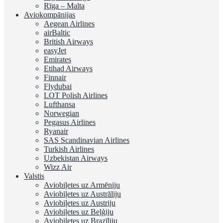
Rīga – Malta
Aviokompānijas
Aegean Airlines
airBaltic
British Airways
easyJet
Emirates
Etihad Airways
Finnair
Flydubai
LOT Polish Airlines
Lufthansa
Norwegian
Pegasus Airlines
Ryanair
SAS Scandinavian Airlines
Turkish Airlines
Uzbekistan Airways
Wizz Air
Valstis
Aviobiļetes uz Armēniju
Aviobiļetes uz Austrāliju
Aviobiļetes uz Austriju
Aviobiļetes uz Beļģiju
Aviobiļetes uz Brazīliju