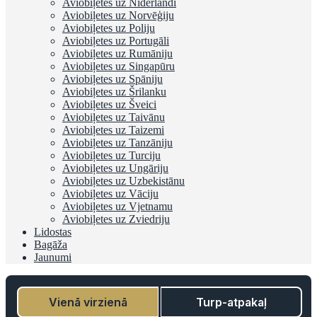
Aviobiļetes uz Nīderlandi
Aviobiļetes uz Norvēģiju
Aviobiļetes uz Poliju
Aviobiļetes uz Portugāli
Aviobiļetes uz Rumāniju
Aviobiļetes uz Singapūru
Aviobiļetes uz Spāniju
Aviobiļetes uz Šrilanku
Aviobiļetes uz Šveici
Aviobiļetes uz Taivānu
Aviobiļetes uz Taizemi
Aviobiļetes uz Tanzāniju
Aviobiļetes uz Turciju
Aviobiļetes uz Ungāriju
Aviobiļetes uz Uzbekistānu
Aviobiļetes uz Vāciju
Aviobiļetes uz Vjetnamu
Aviobiļetes uz Zviedriju
Lidostas
Bagāža
Jaunumi
Vienā virzienā
Turp-atpakaļ