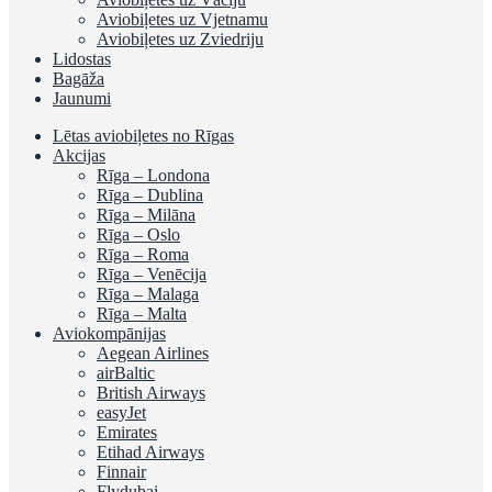
Aviobiļetes uz Vjetnamu
Aviobiļetes uz Zviedriju
Lidostas
Bagāža
Jaunumi
Lētas aviobiļetes no Rīgas
Akcijas
Rīga – Londona
Rīga – Dublina
Rīga – Milāna
Rīga – Oslo
Rīga – Roma
Rīga – Venēcija
Rīga – Malaga
Rīga – Malta
Aviokompānijas
Aegean Airlines
airBaltic
British Airways
easyJet
Emirates
Etihad Airways
Finnair
Flydubai