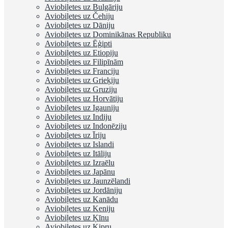
Aviobiļetes uz Bulgāriju
Aviobiļetes uz Čehiju
Aviobiļetes uz Dāniju
Aviobiļetes uz Dominikānas Republiku
Aviobiļetes uz Ēģipti
Aviobiļetes uz Etiopiju
Aviobiļetes uz Filipīnām
Aviobiļetes uz Franciju
Aviobiļetes uz Grieķiju
Aviobiļetes uz Gruziju
Aviobiļetes uz Horvātiju
Aviobiļetes uz Igauniju
Aviobiļetes uz Indiju
Aviobiļetes uz Indonēziju
Aviobiļetes uz Īriju
Aviobiļetes uz Islandi
Aviobiļetes uz Itāliju
Aviobiļetes uz Izraēlu
Aviobiļetes uz Japānu
Aviobiļetes uz Jaunzēlandi
Aviobiļetes uz Jordāniju
Aviobiļetes uz Kanādu
Aviobiļetes uz Keniju
Aviobiļetes uz Ķīnu
Aviobiļetes uz Kipru