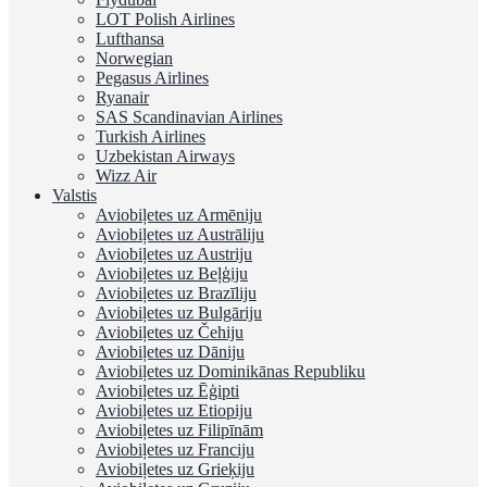
LOT Polish Airlines
Lufthansa
Norwegian
Pegasus Airlines
Ryanair
SAS Scandinavian Airlines
Turkish Airlines
Uzbekistan Airways
Wizz Air
Valstis
Aviobiļetes uz Armēniju
Aviobiļetes uz Austrāliju
Aviobiļetes uz Austriju
Aviobiļetes uz Beļģiju
Aviobiļetes uz Brazīliju
Aviobiļetes uz Bulgāriju
Aviobiļetes uz Čehiju
Aviobiļetes uz Dāniju
Aviobiļetes uz Dominikānas Republiku
Aviobiļetes uz Ēģipti
Aviobiļetes uz Etiopiju
Aviobiļetes uz Filipīnām
Aviobiļetes uz Franciju
Aviobiļetes uz Grieķiju