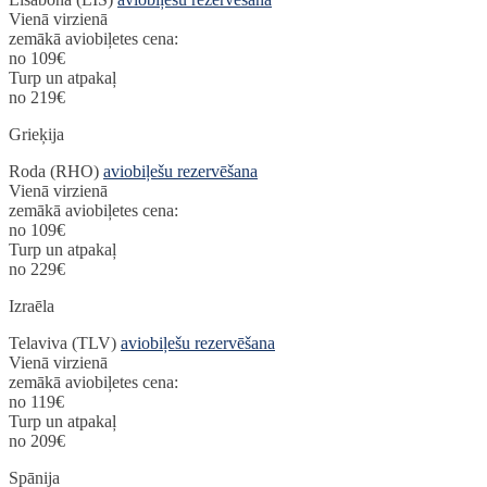
Vienā virzienā
zemākā aviobiļetes cena:
no 109€
Turp un atpakaļ
no 219€
Grieķija
Roda (RHO)
aviobiļešu rezervēšana
Vienā virzienā
zemākā aviobiļetes cena:
no 109€
Turp un atpakaļ
no 229€
Izraēla
Telaviva (TLV)
aviobiļešu rezervēšana
Vienā virzienā
zemākā aviobiļetes cena:
no 119€
Turp un atpakaļ
no 209€
Spānija