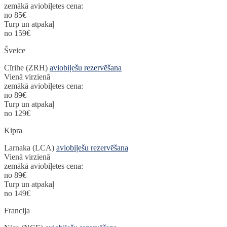
zemākā aviobiļetes cena:
no 85€
Turp un atpakaļ
no 159€
Šveice
Cīrihe (ZRH)
aviobiļešu rezervēšana
Vienā virzienā
zemākā aviobiļetes cena:
no 89€
Turp un atpakaļ
no 129€
Kipra
Larnaka (LCA)
aviobiļešu rezervēšana
Vienā virzienā
zemākā aviobiļetes cena:
no 89€
Turp un atpakaļ
no 149€
Francija