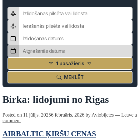
1 pasažieris
MEKLĒT
Birka:
lidojumi no Rigas
Posted on
11 jūlijs, 2025
6 februāris, 2026
by
Aviobiļetes
—
Leave a
comment
AIRBALTIC ĶIRŠU CENAS