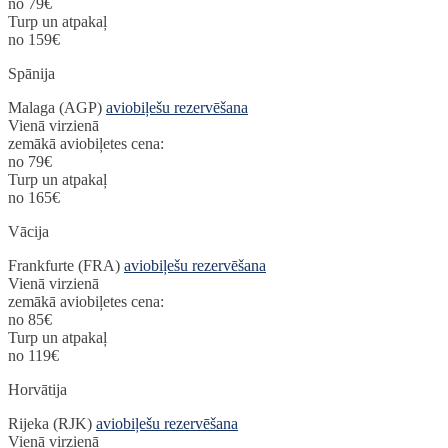
no 79€
Turp un atpakaļ
no 159€
Spānija
Malaga (AGP)
aviobiļešu rezervēšana
Vienā virzienā
zemākā aviobiļetes cena:
no 79€
Turp un atpakaļ
no 165€
Vācija
Frankfurte (FRA)
aviobiļešu rezervēšana
Vienā virzienā
zemākā aviobiļetes cena:
no 85€
Turp un atpakaļ
no 119€
Horvātija
Rijeka (RJK)
aviobiļešu rezervēšana
Vienā virzienā