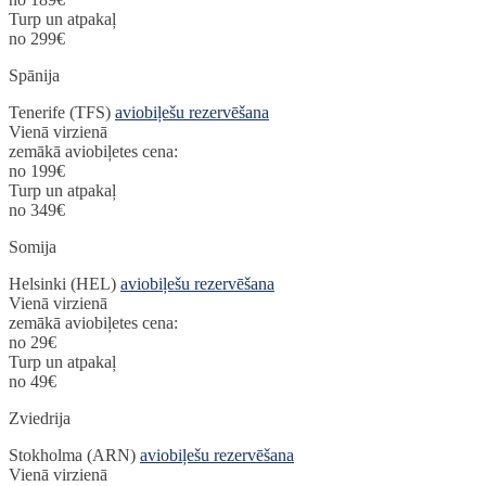
Turp un atpakaļ
no 299€
Spānija
Tenerife (TFS)
aviobiļešu rezervēšana
Vienā virzienā
zemākā aviobiļetes cena:
no 199€
Turp un atpakaļ
no 349€
Somija
Helsinki (HEL)
aviobiļešu rezervēšana
Vienā virzienā
zemākā aviobiļetes cena:
no 29€
Turp un atpakaļ
no 49€
Zviedrija
Stokholma (ARN)
aviobiļešu rezervēšana
Vienā virzienā