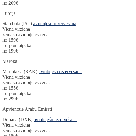
no 209€
Turcija
Stambula (IST)
aviobiļešu rezervēšana
Vienā virzienā
zemākā aviobiļetes cena:
no 159€
Turp un atpakaļ
no 199€
Maroka
Marrākeša (RAK)
aviobiļešu rezervēšana
Vienā virzienā
zemākā aviobiļetes cena:
no 155€
Turp un atpakaļ
no 299€
Apvienotie Arābu Emirāti
Dubaija (DXB)
aviobiļešu rezervēšana
Vienā virzienā
zemākā aviobiļetes cena:
no 189€