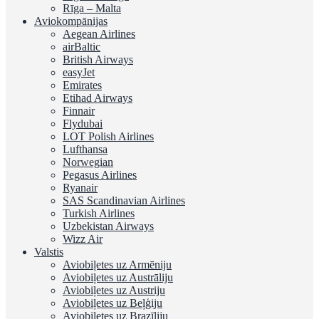
Rīga – Malta
Aviokompānijas
Aegean Airlines
airBaltic
British Airways
easyJet
Emirates
Etihad Airways
Finnair
Flydubai
LOT Polish Airlines
Lufthansa
Norwegian
Pegasus Airlines
Ryanair
SAS Scandinavian Airlines
Turkish Airlines
Uzbekistan Airways
Wizz Air
Valstis
Aviobiļetes uz Armēniju
Aviobiļetes uz Austrāliju
Aviobiļetes uz Austriju
Aviobiļetes uz Beļģiju
Aviobiļetes uz Brazīliju