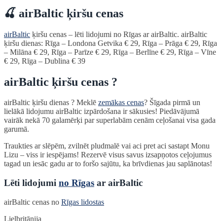
🍒 airBaltic ķiršu cenas
airBaltic
ķiršu cenas – lēti lidojumi no Rīgas ar airBaltic. airBaltic
ķiršu dienas: Rīga – Londona Getvika € 29, Rīga – Prāga € 29, Rīga
– Milāna € 29, Rīga – Parīze € 29, Rīga – Berlīne € 29, Rīga – Vīne
€ 29, Rīga – Dublina € 39
airBaltic ķiršu cenas ?
airBaltic ķiršu dienas ? Meklē
zemākas cenas
? Šīgada pirmā un
lielākā lidojumu airBaltic izpārdošana ir sākusies! Piedāvājumā
vairāk nekā 70 galamērķi par superlabām cenām ceļošanai visa gada
garumā.
Traukties ar slēpēm, zvilnēt pludmalē vai aci pret aci sastapt Monu
Lizu – viss ir iespējams! Rezervē visus savus izsapņotos ceļojumus
tagad un iesāc gadu ar to foršo sajūtu, ka brīvdienas jau saplānotas!
Lēti lidojumi
no Rīgas
ar airBaltic
airBaltic cenas no
Rīgas lidostas
Lielbritānija