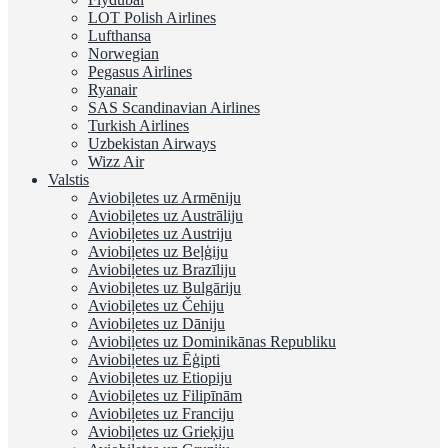
LOT Polish Airlines
Lufthansa
Norwegian
Pegasus Airlines
Ryanair
SAS Scandinavian Airlines
Turkish Airlines
Uzbekistan Airways
Wizz Air
Valstis
Aviobiļetes uz Armēniju
Aviobiļetes uz Austrāliju
Aviobiļetes uz Austriju
Aviobiļetes uz Beļģiju
Aviobiļetes uz Brazīliju
Aviobiļetes uz Bulgāriju
Aviobiļetes uz Čehiju
Aviobiļetes uz Dāniju
Aviobiļetes uz Dominikānas Republiku
Aviobiļetes uz Ēģipti
Aviobiļetes uz Etiopiju
Aviobiļetes uz Filipīnām
Aviobiļetes uz Franciju
Aviobiļetes uz Grieķiju