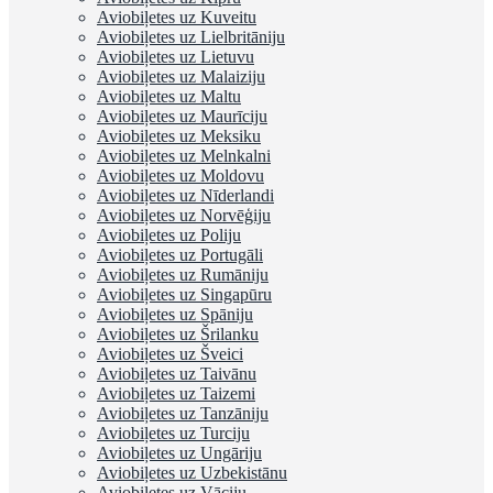
Aviobiļetes uz Kuveitu
Aviobiļetes uz Lielbritāniju
Aviobiļetes uz Lietuvu
Aviobiļetes uz Malaiziju
Aviobiļetes uz Maltu
Aviobiļetes uz Maurīciju
Aviobiļetes uz Meksiku
Aviobiļetes uz Melnkalni
Aviobiļetes uz Moldovu
Aviobiļetes uz Nīderlandi
Aviobiļetes uz Norvēģiju
Aviobiļetes uz Poliju
Aviobiļetes uz Portugāli
Aviobiļetes uz Rumāniju
Aviobiļetes uz Singapūru
Aviobiļetes uz Spāniju
Aviobiļetes uz Šrilanku
Aviobiļetes uz Šveici
Aviobiļetes uz Taivānu
Aviobiļetes uz Taizemi
Aviobiļetes uz Tanzāniju
Aviobiļetes uz Turciju
Aviobiļetes uz Ungāriju
Aviobiļetes uz Uzbekistānu
Aviobiļetes uz Vāciju