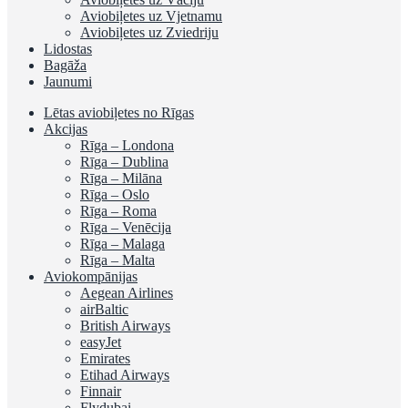
Aviobiļetes uz Vjetnamu
Aviobiļetes uz Zviedriju
Lidostas
Bagāža
Jaunumi
Lētas aviobiļetes no Rīgas
Akcijas
Rīga – Londona
Rīga – Dublina
Rīga – Milāna
Rīga – Oslo
Rīga – Roma
Rīga – Venēcija
Rīga – Malaga
Rīga – Malta
Aviokompānijas
Aegean Airlines
airBaltic
British Airways
easyJet
Emirates
Etihad Airways
Finnair
Flydubai