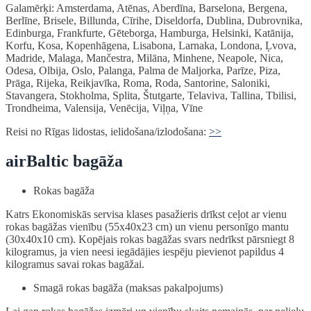
Galamērķi: Amsterdama, Atēnas, Aberdīna, Barselona, Bergena,
Berlīne, Brisele, Billunda, Cīrihe, Diseldorfa, Dublina, Dubrovnika,
Edinburga, Frankfurte, Gēteborga, Hamburga, Helsinki, Katānija,
Korfu, Kosa, Kopenhāgena, Lisabona, Larnaka, Londona, Ļvova,
Madride, Malaga, Mančestra, Milāna, Minhene, Neapole, Nica,
Odesa, Olbija, Oslo, Palanga, Palma de Maljorka, Parīze, Piza,
Prāga, Rijeka, Reikjavīka, Roma, Roda, Santorine, Saloniki,
Stavangera, Stokholma, Splita, Štutgarte, Telaviva, Tallina, Tbilisi,
Trondheima, Valensija, Venēcija, Viļņa, Vīne
Reisi no Rīgas lidostas, ielidošana/izlodošana:
>>
airBaltic bagāža
Rokas bagāža
Katrs Ekonomiskās servisa klases pasažieris drīkst ceļot ar vienu
rokas bagāžas vienību (55x40x23 cm) un vienu personīgo mantu
(30x40x10 cm). Kopējais rokas bagāžas svars nedrīkst pārsniegt 8
kilogramus, ja vien neesi iegādājies iespēju pievienot papildus 4
kilogramus savai rokas bagāžai.
Smagā rokas bagāža (maksas pakalpojums)