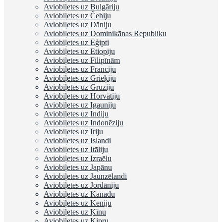
Aviobiļetes uz Bulgāriju
Aviobiļetes uz Čehiju
Aviobiļetes uz Dāniju
Aviobiļetes uz Dominikānas Republiku
Aviobiļetes uz Ēģipti
Aviobiļetes uz Etiopiju
Aviobiļetes uz Filipīnām
Aviobiļetes uz Franciju
Aviobiļetes uz Grieķiju
Aviobiļetes uz Gruziju
Aviobiļetes uz Horvātiju
Aviobiļetes uz Igauniju
Aviobiļetes uz Indiju
Aviobiļetes uz Indonēziju
Aviobiļetes uz Īriju
Aviobiļetes uz Islandi
Aviobiļetes uz Itāliju
Aviobiļetes uz Izraēlu
Aviobiļetes uz Japānu
Aviobiļetes uz Jaunzēlandi
Aviobiļetes uz Jordāniju
Aviobiļetes uz Kanādu
Aviobiļetes uz Keniju
Aviobiļetes uz Ķīnu
Aviobiļetes uz Kipru