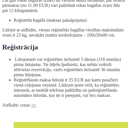
Lai gan rokas bagāžas izmēri un vienību skaits nemainās, par nelielu
piemaksu (no 11.99 EUR) vari palielināt rokas bagāžas svaru līdz
pat 12 kilogramiem.
Reģistrētā bagāža (maksas pakalpojums)
Lidojot ar airBaltic, vienas reģistrētās bagāžas vienības maksimālais
svars ir 23 kg, savukārt izmēra ierobežojums – 100x50x80 cm.
Reģistrācija
Lidojumam var reģistrēties tiešsaistē 5 dienas (118 stundas)
pirms lidojuma. Tie biļešu īpašnieki, kas nebūs veikuši
sēdvietas rezervāciju, varēs reģistrēties tiešsaistē 36 stundas
pirms lidojuma.
Reģistrēšanās maksa lidostā ir 35 EUR par katru pasažieri
vienā ceļojuma virzienā. Lūdzam ņemt vērā, ka reģistrēties
internetā, ar mobilā telefona palīdzību un pašreģistrēšanās
automātos lidostās, kur tie ir pieejami, var bez maksas.
AirBaltic cenas
>>