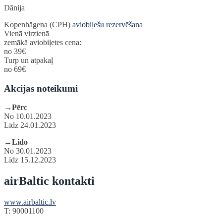
Dānija
Kopenhāgena (CPH)
aviobiļešu rezervēšana
Vienā virzienā
zemākā aviobiļetes cena:
no 39€
Turp un atpakaļ
no 69€
Akcijas noteikumi
→
Pērc
No 10.01.2023
Līdz 24.01.2023
→
Lido
No 30.01.2023
Līdz 15.12.2023
airBaltic kontakti
www.airbaltic.lv
T: 90001100