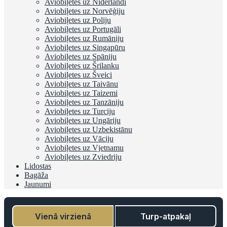
Aviobiļetes uz Nīderlandi
Aviobiļetes uz Norvēģiju
Aviobiļetes uz Poliju
Aviobiļetes uz Portugāli
Aviobiļetes uz Rumāniju
Aviobiļetes uz Singapūru
Aviobiļetes uz Spāniju
Aviobiļetes uz Šrilanku
Aviobiļetes uz Šveici
Aviobiļetes uz Taivānu
Aviobiļetes uz Taizemi
Aviobiļetes uz Tanzāniju
Aviobiļetes uz Turciju
Aviobiļetes uz Ungāriju
Aviobiļetes uz Uzbekistānu
Aviobiļetes uz Vāciju
Aviobiļetes uz Vjetnamu
Aviobiļetes uz Zviedriju
Lidostas
Bagāža
Jaunumi
Vienā virzienā
Turp-atpakaļ