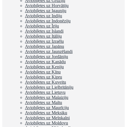
Aviobiļetes uz Gruziju
Aviobiļetes uz Horvātiju
Aviobiļetes uz Igauniju
Aviobiļetes uz Indiju
Aviobiļetes uz Indonēziju
Aviobiļetes uz Īriju
Aviobiļetes uz Islandi
Aviobiļetes uz Itāliju
Aviobiļetes uz Izraēlu
Aviobiļetes uz Japānu
Aviobiļetes uz Jaunzēlandi
Aviobiļetes uz Jordāniju
Aviobiļetes uz Kanādu
Aviobiļetes uz Keniju
Aviobiļetes uz Ķīnu
Aviobiļetes uz Kipru
Aviobiļetes uz Kuveitu
Aviobiļetes uz Lielbritāniju
Aviobiļetes uz Lietuvu
Aviobiļetes uz Malaiziju
Aviobiļetes uz Maltu
Aviobiļetes uz Maurīciju
Aviobiļetes uz Meksiku
Aviobiļetes uz Melnkalni
Aviobiļetes uz Moldovu