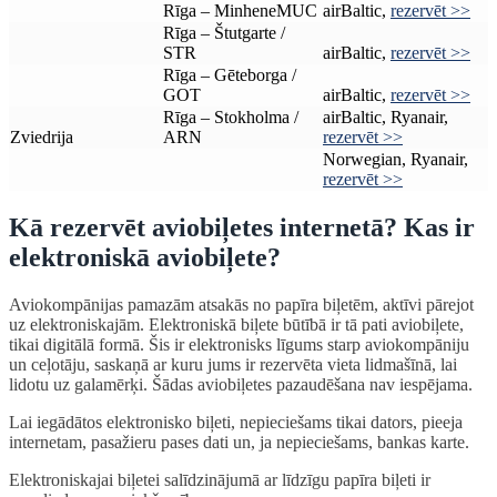
Rīga – MinheneMUC
airBaltic,
rezervēt >>
Rīga – Štutgarte /
STR
airBaltic,
rezervēt >>
Rīga – Gēteborga /
GOT
airBaltic,
rezervēt >>
Rīga – Stokholma /
airBaltic, Ryanair,
Zviedrija
ARN
rezervēt >>
Norwegian, Ryanair,
rezervēt >>
Kā rezervēt aviobiļetes internetā? Kas ir
elektroniskā aviobiļete?
Aviokompānijas pamazām atsakās no papīra biļetēm, aktīvi pārejot
uz elektroniskajām. Elektroniskā biļete būtībā ir tā pati aviobiļete,
tikai digitālā formā. Šis ir elektronisks līgums starp aviokompāniju
un ceļotāju, saskaņā ar kuru jums ir rezervēta vieta lidmašīnā, lai
lidotu uz galamērķi. Šādas aviobiļetes pazaudēšana nav iespējama.
Lai iegādātos elektronisko biļeti, nepieciešams tikai dators, pieeja
internetam, pasažieru pases dati un, ja nepieciešams, bankas karte.
Elektroniskajai biļetei salīdzinājumā ar līdzīgu papīra biļeti ir