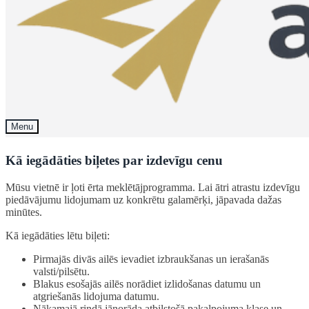
Kā iegādāties biļetes par izdevīgu cenu
Mūsu vietnē ir ļoti ērta meklētājprogramma. Lai ātri atrastu izdevīgu
piedāvājumu lidojumam uz konkrētu galamērķi, jāpavada dažas
minūtes.
Kā iegādāties lētu biļeti:
Pirmajās divās ailēs ievadiet izbraukšanas un ierašanās
valsti/pilsētu.
Blakus esošajās ailēs norādiet izlidošanas datumu un
atgriešanās lidojuma datumu.
Nākamajā rindā jānorāda atbilstošā pakalpojuma klase un