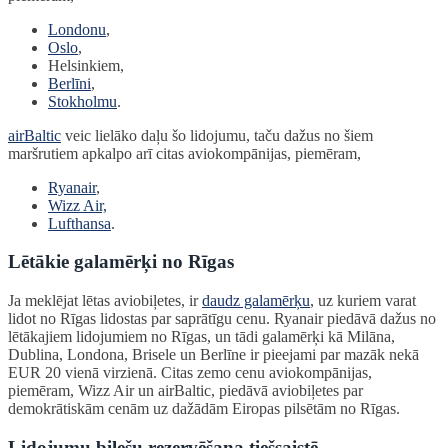
Londonu
,
Oslo
,
Helsinkiem,
Berlīni
,
Stokholmu
.
airBaltic
veic lielāko daļu šo lidojumu, taču dažus no šiem
maršrutiem apkalpo arī citas aviokompānijas, piemēram,
Ryanair
,
Wizz Air,
Lufthansa
.
Lētākie galamērķi no Rīgas
Ja meklējat lētas aviobiļetes, ir
daudz galamērķu
, uz kuriem varat
lidot no Rīgas lidostas par saprātīgu cenu. Ryanair piedāvā dažus no
lētākajiem lidojumiem no Rīgas, un tādi galamērķi kā Milāna,
Dublina, Londona, Brisele un Berlīne ir pieejami par mazāk nekā
EUR 20 vienā virzienā. Citas zemo cenu aviokompānijas,
piemēram, Wizz Air un airBaltic, piedāvā aviobiļetes par
demokrātiskām cenām uz dažādām Eiropas pilsētām no Rīgas.
Lidojumu biļešu rezervēšana tiešsaistē