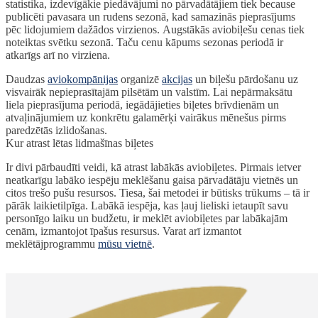
statistika, izdevīgākie piedāvājumi no pārvadātājiem tiek because
publicēti pavasara un rudens sezonā, kad samazinās pieprasījums
pēc lidojumiem dažādos virzienos. Augstākās aviobiļešu cenas tiek
noteiktas svētku sezonā. Taču cenu kāpums sezonas periodā ir
atkarīgs arī no virziena.
Daudzas
aviokompānijas
organizē
akcijas
un biļešu pārdošanu uz
visvairāk nepieprasītajām pilsētām un valstīm. Lai nepārmaksātu
liela pieprasījuma periodā, iegādājieties biļetes brīvdienām un
atvaļinājumiem uz konkrētu galamērķi vairākus mēnešus pirms
paredzētās izlidošanas.
Kur atrast lētas lidmašīnas biļetes
Ir divi pārbaudīti veidi, kā atrast labākās aviobiļetes. Pirmais ietver
neatkarīgu labāko iespēju meklēšanu gaisa pārvadātāju vietnēs un
citos trešo pušu resursos. Tiesa, šai metodei ir būtisks trūkums – tā ir
pārāk laikietilpīga. Labākā iespēja, kas ļauj lieliski ietaupīt savu
personīgo laiku un budžetu, ir meklēt aviobiļetes par labākajām
cenām, izmantojot īpašus resursus. Varat arī izmantot
meklētājprogrammu
mūsu vietnē
.