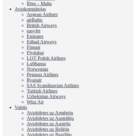
Rīga – Malta
Aviokompānijas
Aegean Airlines
airBaltic
British Airways
easyJet
Emirates
Etihad Airways
Finnair
Flydubai
LOT Polish Airlines
Lufthansa
Norwegian
Pegasus Airlines
Ryanair
SAS Scandinavian Airlines
Turkish Airlines
Uzbekistan Airways
Wizz Air
Valstis
Aviobiļetes uz Armēniju
Aviobiļetes uz Austrāliju
Aviobiļetes uz Austriju
Aviobiļetes uz Beļģiju
Aviobiļetes uz Brazīliju