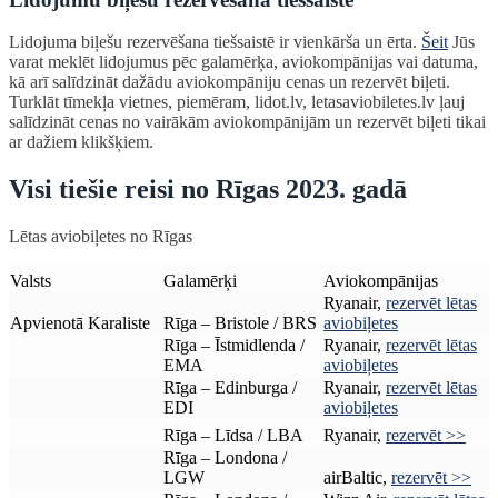
Lidojuma biļešu rezervēšana tiešsaistē ir vienkārša un ērta.
Šeit
Jūs
varat meklēt lidojumus pēc galamērķa, aviokompānijas vai datuma,
kā arī salīdzināt dažādu aviokompāniju cenas un rezervēt biļeti.
Turklāt tīmekļa vietnes, piemēram, lidot.lv, letasaviobiletes.lv ļauj
salīdzināt cenas no vairākām aviokompānijām un rezervēt biļeti tikai
ar dažiem klikšķiem.
Visi tiešie reisi no Rīgas 2023. gadā
Lētas aviobiļetes no Rīgas
Valsts
Galamērķi
Aviokompānijas
Ryanair,
rezervēt lētas
Apvienotā Karaliste
Rīga – Bristole / BRS
aviobiļetes
Rīga – Īstmidlenda /
Ryanair,
rezervēt lētas
EMA
aviobiļetes
Rīga – Edinburga /
Ryanair,
rezervēt lētas
EDI
aviobiļetes
Rīga – Līdsa / LBA
Ryanair,
rezervēt >>
Rīga – Londona /
LGW
airBaltic,
rezervēt >>