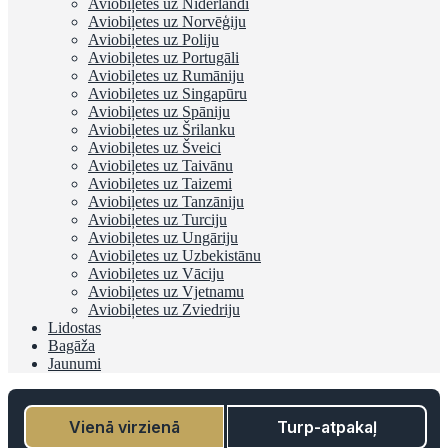
Aviobiļetes uz Nīderlandi
Aviobiļetes uz Norvēģiju
Aviobiļetes uz Poliju
Aviobiļetes uz Portugāli
Aviobiļetes uz Rumāniju
Aviobiļetes uz Singapūru
Aviobiļetes uz Spāniju
Aviobiļetes uz Šrilanku
Aviobiļetes uz Šveici
Aviobiļetes uz Taivānu
Aviobiļetes uz Taizemi
Aviobiļetes uz Tanzāniju
Aviobiļetes uz Turciju
Aviobiļetes uz Ungāriju
Aviobiļetes uz Uzbekistānu
Aviobiļetes uz Vāciju
Aviobiļetes uz Vjetnamu
Aviobiļetes uz Zviedriju
Lidostas
Bagāža
Jaunumi
Vienā virzienā
Turp-atpakaļ