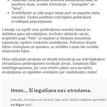
pasažieru skaits, norādot informāciju – “pieaugušie” un
“bērni”.
Noklikšķiniet uz zilās pogas labajā pusē un pagaidiet dažas
sekundes. Ekrānā parādīsies izdevīgākie piedāvājumi
ievadītajam pieprasījumam.
Lietotājs var izpētīt visus piedāvājumus noteiktā datumā no
dažādiem gaisa pārvadātājiem. Izvēloties atbilstošo opciju,
nospiediet pogu “Pirkt” un turpiniet ar lidojuma dokumenta
reģistrāciju, izpildot vienkāršus norādījumus. Pabeidzot despite
biļetes izsniegšanu un apmaksu, uz norādīto e-pastu tiks nosūtīta
elektroniskā biļete.
Mūsu mājaslapā atrodama arī aktuālā informācija par izdevīgākajiem
izbraukšanas piedāvājumiem tuvākajās dienās. Izmantojot šādu
meklētājprogrammu, jūs varat efektīvi plānot savu tuvojošos
atvaļinājumu un iegādāties aviobiļetes par vislabākajām cenām!