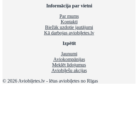
Informācija par vietni
Par mums
Kontakti
Biežāk uzdotie jautājumi
Kā darbojas aviobiļetes.lv
Izpētīt
Jaunumi
Aviokompānijas
Meklēt lidojumus
Aviobiļešu akcijas
© 2026 Aviobiļetes.lv - lētas aviobiļetes no Rīgas