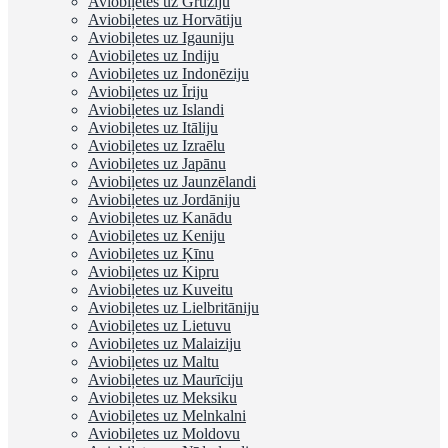
Aviobiļetes uz Gruziju
Aviobiļetes uz Horvātiju
Aviobiļetes uz Igauniju
Aviobiļetes uz Indiju
Aviobiļetes uz Indonēziju
Aviobiļetes uz Īriju
Aviobiļetes uz Islandi
Aviobiļetes uz Itāliju
Aviobiļetes uz Izraēlu
Aviobiļetes uz Japānu
Aviobiļetes uz Jaunzēlandi
Aviobiļetes uz Jordāniju
Aviobiļetes uz Kanādu
Aviobiļetes uz Keniju
Aviobiļetes uz Ķīnu
Aviobiļetes uz Kipru
Aviobiļetes uz Kuveitu
Aviobiļetes uz Lielbritāniju
Aviobiļetes uz Lietuvu
Aviobiļetes uz Malaiziju
Aviobiļetes uz Maltu
Aviobiļetes uz Maurīciju
Aviobiļetes uz Meksiku
Aviobiļetes uz Melnkalni
Aviobiļetes uz Moldovu