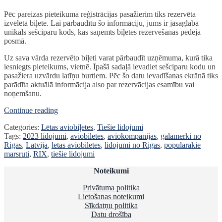
Pēc pareizas pieteikuma reģistrācijas pasažierim tiks rezervēta
izvēlētā biļete. Lai pārbaudītu šo informāciju, jums ir jāsaglabā
unikāls sešciparu kods, kas saņemts biļetes rezervēšanas pēdējā
posmā.
Uz sava vārda rezervēto biļeti varat pārbaudīt uzņēmuma, kurā tika
iesniegts pieteikums, vietnē. Īpašā sadaļā ievadiet sešciparu kodu un
pasažiera uzvārdu latīņu burtiem. Pēc šo datu ievadīšanas ekrānā tiks
parādīta aktuālā informācija also par rezervācijas esamību vai
noņemšanu.
LĒTAS
Continue reading
AVIOBIĻETES
Categories:
Lētas aviobiļetes
,
Tiešie lidojumi
|
Tags:
2023 lidojumi
,
aviobiletes
,
aviokompanijas
,
galamerki no
VISI
Rigas
,
Latvija
,
letas aviobiletes
,
lidojumi no Rigas
,
popularakie
GALAMĒRĶI
marsruti
,
RIX
,
tiešie lidojumi
NO
RĪGAS
Noteikumi
Privātuma politika
Lietošanas noteikumi
Sīkdatņu politika
Datu drošība