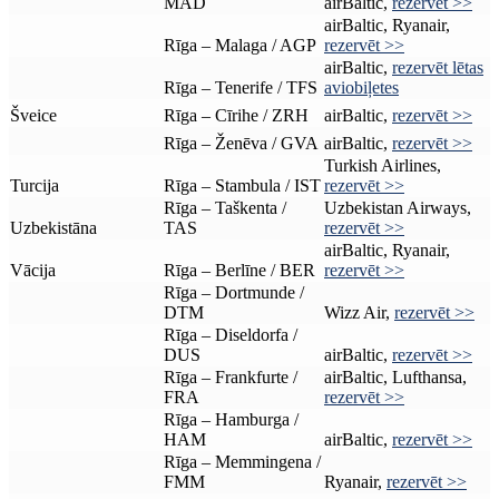
MAD
airBaltic,
rezervēt >>
airBaltic, Ryanair,
Rīga – Malaga / AGP
rezervēt >>
airBaltic,
rezervēt lētas
Rīga – Tenerife / TFS
aviobiļetes
Šveice
Rīga – Cīrihe / ZRH
airBaltic,
rezervēt >>
Rīga – Ženēva / GVA
airBaltic,
rezervēt >>
Turkish Airlines,
Turcija
Rīga – Stambula / IST
rezervēt >>
Rīga – Taškenta /
Uzbekistan Airways,
Uzbekistāna
TAS
rezervēt >>
airBaltic, Ryanair,
Vācija
Rīga – Berlīne / BER
rezervēt >>
Rīga – Dortmunde /
DTM
Wizz Air,
rezervēt >>
Rīga – Diseldorfa /
DUS
airBaltic,
rezervēt >>
Rīga – Frankfurte /
airBaltic, Lufthansa,
FRA
rezervēt >>
Rīga – Hamburga /
HAM
airBaltic,
rezervēt >>
Rīga – Memmingena /
FMM
Ryanair,
rezervēt >>