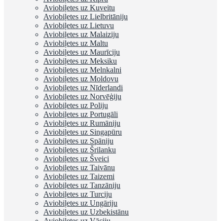
Aviobiļetes uz Kuveitu
Aviobiļetes uz Lielbritāniju
Aviobiļetes uz Lietuvu
Aviobiļetes uz Malaiziju
Aviobiļetes uz Maltu
Aviobiļetes uz Maurīciju
Aviobiļetes uz Meksiku
Aviobiļetes uz Melnkalni
Aviobiļetes uz Moldovu
Aviobiļetes uz Nīderlandi
Aviobiļetes uz Norvēģiju
Aviobiļetes uz Poliju
Aviobiļetes uz Portugāli
Aviobiļetes uz Rumāniju
Aviobiļetes uz Singapūru
Aviobiļetes uz Spāniju
Aviobiļetes uz Šrilanku
Aviobiļetes uz Šveici
Aviobiļetes uz Taivānu
Aviobiļetes uz Taizemi
Aviobiļetes uz Tanzāniju
Aviobiļetes uz Turciju
Aviobiļetes uz Ungāriju
Aviobiļetes uz Uzbekistānu
Aviobiļetes uz Vāciju