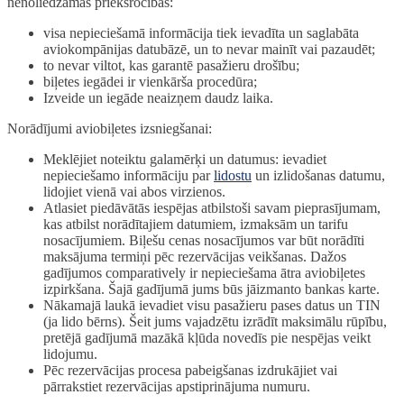
nenoliedzamas priekšrocības:
visa nepieciešamā informācija tiek ievadīta un saglabāta
aviokompānijas datubāzē, un to nevar mainīt vai pazaudēt;
to nevar viltot, kas garantē pasažieru drošību;
biļetes iegādei ir vienkārša procedūra;
Izveide un iegāde neaizņem daudz laika.
Norādījumi aviobiļetes izsniegšanai:
Meklējiet noteiktu galamērķi un datumus: ievadiet
nepieciešamo informāciju par
lidostu
un izlidošanas datumu,
lidojiet vienā vai abos virzienos.
Atlasiet piedāvātās iespējas atbilstoši savam pieprasījumam,
kas atbilst norādītajiem datumiem, izmaksām un tarifu
nosacījumiem. Biļešu cenas nosacījumos var būt norādīti
maksājuma termiņi pēc rezervācijas veikšanas. Dažos
gadījumos comparatively ir nepieciešama ātra aviobiļetes
izpirkšana. Šajā gadījumā jums būs jāizmanto bankas karte.
Nākamajā laukā ievadiet visu pasažieru pases datus un TIN
(ja lido bērns). Šeit jums vajadzētu izrādīt maksimālu rūpību,
pretējā gadījumā mazākā kļūda novedīs pie nespējas veikt
lidojumu.
Pēc rezervācijas procesa pabeigšanas izdrukājiet vai
pārrakstiet rezervācijas apstiprinājuma numuru.