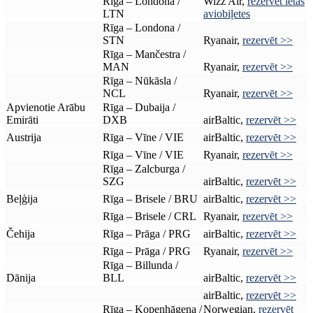
Rīga – Londona /
Wizz Air,
rezervēt lētas
LTN
aviobiļetes
Rīga – Londona /
STN
Ryanair,
rezervēt >>
Rīga – Mančestra /
MAN
Ryanair,
rezervēt >>
Rīga – Nūkāsla /
NCL
Ryanair,
rezervēt >>
Apvienotie Arābu
Rīga – Dubaija /
Emirāti
DXB
airBaltic,
rezervēt >>
Austrija
Rīga – Vīne / VIE
airBaltic,
rezervēt >>
Rīga – Vīne / VIE
Ryanair,
rezervēt >>
Rīga – Zalcburga /
SZG
airBaltic,
rezervēt >>
Beļģija
Rīga – Brisele / BRU
airBaltic,
rezervēt >>
Rīga – Brisele / CRL
Ryanair,
rezervēt >>
Čehija
Rīga – Prāga / PRG
airBaltic,
rezervēt >>
Rīga – Prāga / PRG
Ryanair,
rezervēt >>
Rīga – Billunda /
Dānija
BLL
airBaltic,
rezervēt >>
airBaltic,
rezervēt >>
Rīga – Kopenhāgena /
Norwegian,
rezervēt