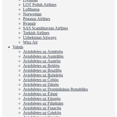
LOT Polish Airlines
Lufthansa
Norwegian
Pegasus Airlines
Ryanair
SAS Scandinavian Airlines
Turkish Airlines
Uzbekistan Airways
Wizz Air
Valstis
Aviobiļetes uz Armēniju
Aviobiļetes uz Austrāliju
Aviobiļetes uz Austriju
Aviobiļetes uz Beļģiju
Aviobiļetes uz Brazīliju
Aviobiļetes uz Bulgāriju
Aviobiļetes uz Čehiju
Aviobiļetes uz Dāniju
Aviobiļetes uz Dominikānas Republiku
Aviobiļetes uz Ēģipti
Aviobiļetes uz Etiopiju
Aviobiļetes uz Filipīnām
Aviobiļetes uz Franciju
Aviobiļetes uz Grieķiju