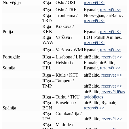
Norvēģija
Rīga – Oslo / OSL
rezervēt >>
Rīga – Oslo / TRF
Ryanair,
rezervēt >>
Rīga – Tronheima /
Norwegian, airBaltic,
TRD
rezervēt >>
Rīga – Krakova /
Polija
KRK
Ryanair,
rezervēt >>
Rīga – Varšava /
LOT Polish Airlines,
WAW
rezervēt >>
Rīga – Varšava / WMI
Ryanair,
rezervēt >>
Portugāle
Rīga – Lisabona / LIS
airBaltic,
rezervēt >>
Rīga – Helsinki /
Finnair, airBaltic,
Somija
HEL
Ryanair,
rezervēt >>
Rīga – Kitile / KTT
airBaltic,
rezervēt >>
Rīga – Tampere /
TMP
airBaltic,
rezervēt >>
airBaltic,
rezervēt lētas
Rīga – Turku / TKU
aviobiļetes
Rīga – Barselona /
airBaltic, Ryanair,
Spānija
BCN
rezervēt >>
Rīga – Grankanārija /
LPA
airBaltic,
rezervēt >>
Rīga – Madride /