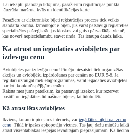
Lai iekāptu plānotajā lidojumā, pasažierim reģistrācijas punktā
jāuzrāda maršruta kvīts un identifikācijas karte.
Pasažieru ar elektronisko biļeti reģistrācijas process tiek veikts
standarta kārtībā. Izmantojot e-biļeti, jūs varat patstāvīgi reģistrēties
specializētos pašreģistrācijas kioskos vai gaisa pārvadātāja vietnē,
kas novērš nepieciešamību stāvēt rindā. Tas ietaupa daudz laika.
Kā atrast un iegādāties aviobiļetes par
izdevīgu cenu
Aviobiļetes par izdevīgu cenu! Pircēju piesaistei tiek organizētas
akcijas un aviobiļēšu izpārdošanas par cenām no EUR 5-8. Ja
regulāri uzraugāt meklētājprogrammas, varat iegādāties aviobiļetes
par ļoti konkurētspējīgām cenām.
Rakstā mēs jums pateiksim, kā patstāvīgi izsekot, kur rezervēt,
pasūtīt un iegādāties lidmašīnas biļetes, lai lidotu lēti.
Kā atrast lētas aviobiļetes
Ikviens, kuram ir pieejams internets, var
iegādāties biļeti par zemu
cenu
. Tīklā ir īpašas apkopotāju vietnes. Tas ļauj dažu minūšu laikā
atrast visrentablākās iespējas ievadītajam pieprasījumam. Kā liecina