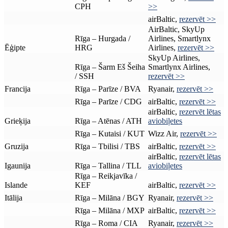
CPH
>>
airBaltic,
rezervēt >>
AirBaltic, SkyUp
Rīga – Hurgada /
Airlines, Smartlynx
Ēģipte
HRG
Airlines,
rezervēt >>
SkyUp Airlines,
Rīga – Šarm Eš Šeiha
Smartlynx Airlines,
/ SSH
rezervēt >>
Francija
Rīga – Parīze / BVA
Ryanair,
rezervēt >>
Rīga – Parīze / CDG
airBaltic,
rezervēt >>
airBaltic,
rezervēt lētas
Grieķija
Rīga – Atēnas / ATH
aviobiļetes
Rīga – Kutaisi / KUT
Wizz Air,
rezervēt >>
Gruzija
Rīga – Tbilisi / TBS
airBaltic,
rezervēt >>
airBaltic,
rezervēt lētas
Igaunija
Rīga – Tallina / TLL
aviobiļetes
Rīga – Reikjavīka /
Islande
KEF
airBaltic,
rezervēt >>
Itālija
Rīga – Milāna / BGY
Ryanair,
rezervēt >>
Rīga – Milāna / MXP
airBaltic,
rezervēt >>
Rīga – Roma / CIA
Ryanair,
rezervēt >>