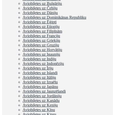
Aviobiļetes uz Bulgāriju
Aviobiļetes uz Čehiju
Aviobiļetes uz Dāniju
Aviobiļetes uz Dominikānas Republiku
Aviobiļetes uz Ēģipti
Aviobiļetes uz Etiopiju
Aviobiļetes uz Filipīnām
Aviobiļetes uz Franciju
Aviobiļetes uz Grieķiju
Aviobiļetes uz Gruziju
Aviobiļetes uz Horvātiju
Aviobiļetes uz Igauniju
Aviobiļetes uz Indiju
Aviobiļetes uz Indonēziju
Aviobiļetes uz Īriju
Aviobiļetes uz Islandi
Aviobiļetes uz Itāliju
Aviobiļetes uz Izraēlu
Aviobiļetes uz Japānu
Aviobiļetes uz Jaunzēlandi
Aviobiļetes uz Jordāniju
Aviobiļetes uz Kanādu
Aviobiļetes uz Keniju
Aviobiļetes uz Ķīnu
Aviobiļetes uz Kipru