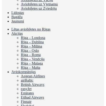
Aviobiļetes uz Vjetnamu
Aviobiļetes uz Zviedriju
Lidostas
Bagāža
Jaunumi
Lētas aviobiļetes no Rīgas
Akcijas
Rīga – Londona
Rīga – Dublina
Rīga – Milāna
Rīga – Oslo
Rīga – Roma
Rīga – Venēcija
Rīga – Malaga
Rīga – Malta
Aviokompānijas
Aegean Airlines
airBaltic
British Airways
easyJet
Emirates
Etihad Airways
Finnair
Flydubai