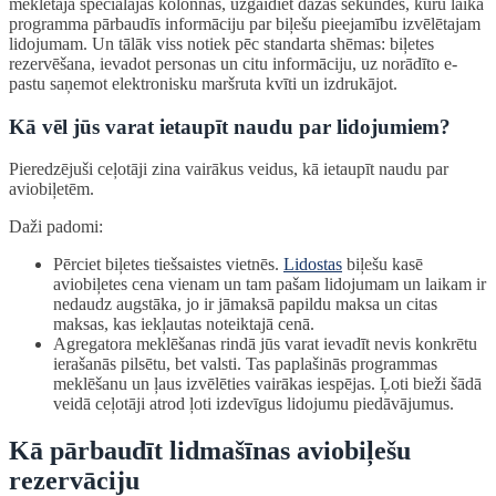
meklētāja speciālajās kolonnās, uzgaidiet dažas sekundes, kuru laikā
programma pārbaudīs informāciju par biļešu pieejamību izvēlētajam
lidojumam. Un tālāk viss notiek pēc standarta shēmas: biļetes
rezervēšana, ievadot personas un citu informāciju, uz norādīto e-
pastu saņemot elektronisku maršruta kvīti un izdrukājot.
Kā vēl jūs varat ietaupīt naudu par lidojumiem?
Pieredzējuši ceļotāji zina vairākus veidus, kā ietaupīt naudu par
aviobiļetēm.
Daži padomi:
Pērciet biļetes tiešsaistes vietnēs.
Lidostas
biļešu kasē
aviobiļetes cena vienam un tam pašam lidojumam un laikam ir
nedaudz augstāka, jo ir jāmaksā papildu maksa un citas
maksas, kas iekļautas noteiktajā cenā.
Agregatora meklēšanas rindā jūs varat ievadīt nevis konkrētu
ierašanās pilsētu, bet valsti. Tas paplašinās programmas
meklēšanu un ļaus izvēlēties vairākas iespējas. Ļoti bieži šādā
veidā ceļotāji atrod ļoti izdevīgus lidojumu piedāvājumus.
Kā pārbaudīt lidmašīnas aviobiļešu
rezervāciju