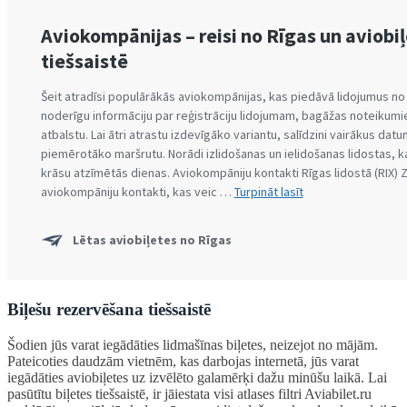
Biļešu rezervēšana tiešsaistē
Šodien jūs varat iegādāties lidmašīnas biļetes, neizejot no mājām.
Pateicoties daudzām vietnēm, kas darbojas internetā, jūs varat
iegādāties aviobiļetes uz izvēlēto galamērķi dažu minūšu laikā. Lai
pasūtītu biļetes tiešsaistē, ir jāiestata visi atlases filtri Aviabilet.ru