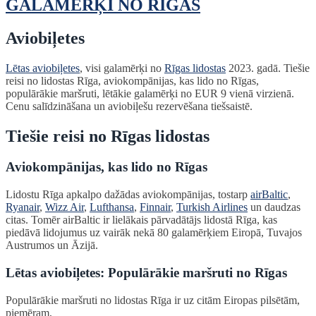
GALAMĒRĶI NO RĪGAS
Aviobiļetes
Lētas aviobiļetes
, visi galamērķi no
Rīgas lidostas
2023. gadā. Tiešie
reisi no lidostas Rīga, aviokompānijas, kas lido no Rīgas,
populārākie maršruti, lētākie galamērķi no EUR 9 vienā virzienā.
Cenu salīdzināšana un aviobiļešu rezervēšana tiešsaistē.
Tiešie reisi no Rīgas lidostas
Aviokompānijas, kas lido no Rīgas
Lidostu Rīga apkalpo dažādas aviokompānijas, tostarp
airBaltic
,
Ryanair
,
Wizz Air
,
Lufthansa
,
Finnair
,
Turkish Airlines
un daudzas
citas. Tomēr airBaltic ir lielākais pārvadātājs lidostā Rīga, kas
piedāvā lidojumus uz vairāk nekā 80 galamērķiem Eiropā, Tuvajos
Austrumos un Āzijā.
Lētas aviobiļetes: Populārākie maršruti no Rīgas
Populārākie maršruti no lidostas Rīga ir uz citām Eiropas pilsētām,
piemēram,