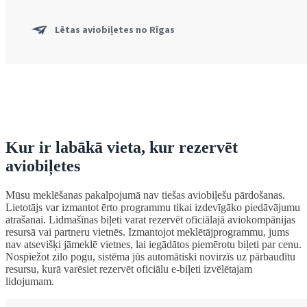
Kur ir labākā vieta, kur rezervēt
aviobiļetes
Mūsu meklēšanas pakalpojumā nav tiešas aviobiļešu pārdošanas.
Lietotājs var izmantot ērto programmu tikai izdevīgāko piedāvājumu
atrašanai. Lidmašīnas biļeti varat rezervēt oficiālajā aviokompānijas
resursā vai partneru vietnēs. Izmantojot meklētājprogrammu, jums
nav atsevišķi jāmeklē vietnes, lai iegādātos piemērotu biļeti par cenu.
Nospiežot zilo pogu, sistēma jūs automātiski novirzīs uz pārbaudītu
resursu, kurā varēsiet rezervēt oficiālu e-biļeti izvēlētajam
lidojumam.