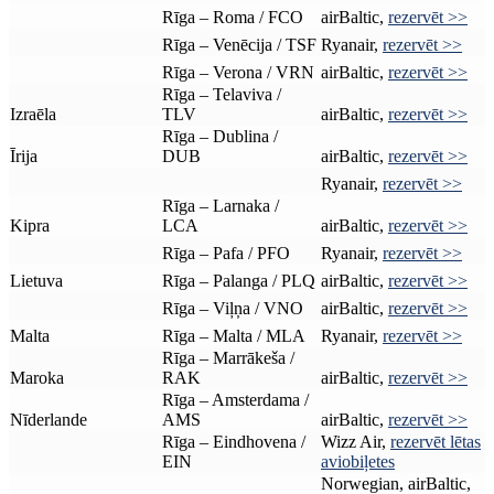
Rīga – Roma / FCO
airBaltic,
rezervēt >>
Rīga – Venēcija / TSF
Ryanair,
rezervēt >>
Rīga – Verona / VRN
airBaltic,
rezervēt >>
Rīga – Telaviva /
Izraēla
TLV
airBaltic,
rezervēt >>
Rīga – Dublina /
Īrija
DUB
airBaltic,
rezervēt >>
Ryanair,
rezervēt >>
Rīga – Larnaka /
Kipra
LCA
airBaltic,
rezervēt >>
Rīga – Pafa / PFO
Ryanair,
rezervēt >>
Lietuva
Rīga – Palanga / PLQ
airBaltic,
rezervēt >>
Rīga – Viļņa / VNO
airBaltic,
rezervēt >>
Malta
Rīga – Malta / MLA
Ryanair,
rezervēt >>
Rīga – Marrākeša /
Maroka
RAK
airBaltic,
rezervēt >>
Rīga – Amsterdama /
Nīderlande
AMS
airBaltic,
rezervēt >>
Rīga – Eindhovena /
Wizz Air,
rezervēt lētas
EIN
aviobiļetes
Norwegian, airBaltic,