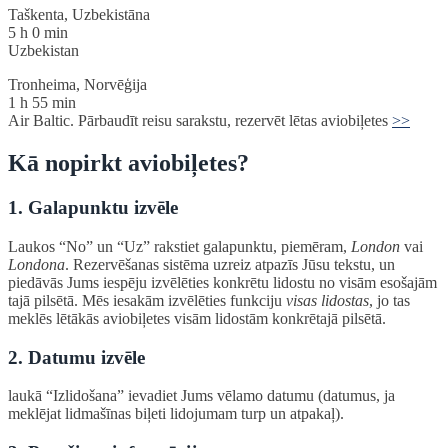
Taškenta, Uzbekistāna
5 h 0 min
Uzbekistan
Tronheima, Norvēģija
1 h 55 min
Air Baltic. Pārbaudīt reisu sarakstu, rezervēt lētas aviobiļetes
>>
Kā nopirkt aviobiļetes?
1. Galapunktu izvēle
Laukos “No” un “Uz” rakstiet galapunktu, piemēram,
London
vai
Londona
. Rezervēšanas sistēma uzreiz atpazīs Jūsu tekstu, un
piedāvās Jums iespēju izvēlēties konkrētu lidostu no visām esošajām
tajā pilsētā. Mēs iesakām izvēlēties funkciju
visas lidostas
, jo tas
meklēs lētākās aviobiļetes visām lidostām konkrētajā pilsētā.
2. Datumu izvēle
laukā “Izlidošana” ievadiet Jums vēlamo datumu (datumus, ja
meklējat lidmašīnas biļeti lidojumam turp un atpakaļ).