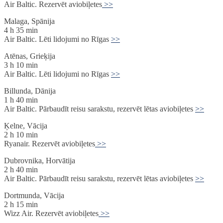
Air Baltic. Rezervēt aviobiļetes
>>
Malaga, Spānija
4 h 35 min
Air Baltic. Lēti lidojumi no Rīgas
>>
Atēnas, Grieķija
3 h 10 min
Air Baltic. Lēti lidojumi no Rīgas
>>
Billunda, Dānija
1 h 40 min
Air Baltic. Pārbaudīt reisu sarakstu, rezervēt lētas aviobiļetes
>>
Ķelne, Vācija
2 h 10 min
Ryanair. Rezervēt aviobiļetes
>>
Dubrovnika, Horvātija
2 h 40 min
Air Baltic. Pārbaudīt reisu sarakstu, rezervēt lētas aviobiļetes
>>
Dortmunda, Vācija
2 h 15 min
Wizz Air. Rezervēt aviobiļetes
>>