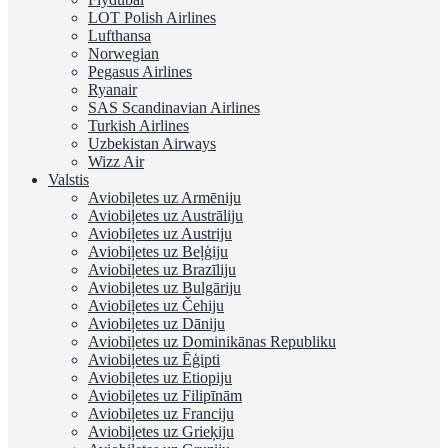
LOT Polish Airlines
Lufthansa
Norwegian
Pegasus Airlines
Ryanair
SAS Scandinavian Airlines
Turkish Airlines
Uzbekistan Airways
Wizz Air
Valstis
Aviobiļetes uz Armēniju
Aviobiļetes uz Austrāliju
Aviobiļetes uz Austriju
Aviobiļetes uz Beļģiju
Aviobiļetes uz Brazīliju
Aviobiļetes uz Bulgāriju
Aviobiļetes uz Čehiju
Aviobiļetes uz Dāniju
Aviobiļetes uz Dominikānas Republiku
Aviobiļetes uz Ēģipti
Aviobiļetes uz Etiopiju
Aviobiļetes uz Filipīnām
Aviobiļetes uz Franciju
Aviobiļetes uz Grieķiju