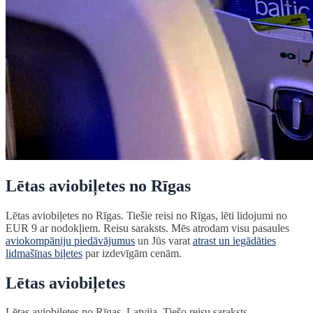
Lētas aviobiļetes no Rīgas
Lētas aviobiļetes no Rīgas. Tiešie reisi no Rīgas, lēti lidojumi no
EUR 9 ar nodokļiem. Reisu saraksts. Mēs atrodam visu pasaules
aviokompāniju piedāvājumus
un Jūs varat
atrast un iegādāties
lidmašīnas biļetes
par izdevīgām cenām.
Lētas aviobiļetes
Lētas aviobiļetes no Rīgas, Latvija. Tiešo reisu saraksts.