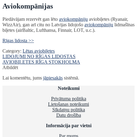
Aviokompānijas
Piedāvājam rezervēt gan lēto
aviokompāniju
aviobiļetes (Ryanair,
WizzAir), gan arī citu no Latvijas lidojošo
aviokompāniju
lidmašīnas
biļetes (airBaltic, Lufthansa, Finnair, LOT, u.c.).
Rīgas lidosta >>
Category:
Lētas aviobiļetes
Ziņu
Previous
LIDOJUMI NO RĪGAS LIDOSTAS
post:
Next
AVIOBIĻETES RĪGA STOKHOLMA
izvēlne
post:
Atbildēt
Lai komentētu, jums
jāpiesakās
sistēmā.
Noteikumi
Privātuma politika
Lietošanas noteikumi
Sīkdatņu politika
Datu drošība
Informācija par vietni
Par mums