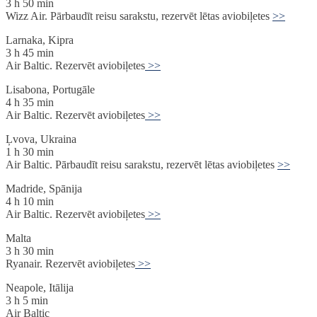
3 h 50 min
Wizz Air. Pārbaudīt reisu sarakstu, rezervēt lētas aviobiļetes
>>
Larnaka, Kipra
3 h 45 min
Air Baltic. Rezervēt aviobiļetes
>>
Lisabona, Portugāle
4 h 35 min
Air Baltic. Rezervēt aviobiļetes
>>
Ļvova, Ukraina
1 h 30 min
Air Baltic. Pārbaudīt reisu sarakstu, rezervēt lētas aviobiļetes
>>
Madride, Spānija
4 h 10 min
Air Baltic. Rezervēt aviobiļetes
>>
Malta
3 h 30 min
Ryanair. Rezervēt aviobiļetes
>>
Neapole, Itālija
3 h 5 min
Air Baltic