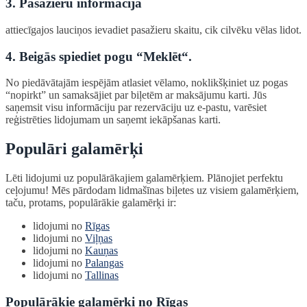
3. Pasažieru informācija
attiecīgajos lauciņos ievadiet pasažieru skaitu, cik cilvēku vēlas lidot.
4. Beigās spiediet pogu “Meklēt“.
No piedāvātajām iespējām atlasiet vēlamo, noklikšķiniet uz pogas
“nopirkt” un samaksājiet par biļetēm ar maksājumu karti. Jūs
saņemsit visu informāciju par rezervāciju uz e-pastu, varēsiet
reģistrēties lidojumam un saņemt iekāpšanas karti.
Populāri galamērķi
Lēti lidojumi uz populārākajiem galamērķiem. Plānojiet perfektu
ceļojumu! Mēs pārdodam lidmašīnas biļetes uz visiem galamērķiem,
taču, protams, populārākie galamērķi ir:
lidojumi no
Rīgas
lidojumi no
Viļņas
lidojumi no
Kauņas
lidojumi no
Palangas
lidojumi no
Tallinas
Populārākie galamērķi no Rīgas