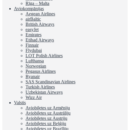
Rīga – Malta
Aviokompānijas
Aegean Airlines
airBaltic
British Airways
easyJet
Emirates
Etihad Airways
Finnair
Flydubai
LOT Polish Airlines
Lufthansa
Norwegian
Pegasus Airlines
Ryanair
SAS Scandinavian Airlines
Turkish Airlines
Uzbekistan Airways
Wizz Air
Valstis
Aviobiļetes uz Armēniju
Aviobiļetes uz Austrāliju
Aviobiļetes uz Austriju
Aviobiļetes uz Beļģiju
Aviobiļetes uz Brazīliju