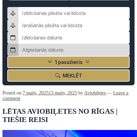
1 pasažieris
MEKLĒT
Posted on
7 maijs, 2025
13 maijs, 2025
by
Aviobiļetes
—
Leave a
comment
LĒTAS AVIOBIĻETES NO RĪGAS |
TIEŠIE REISI