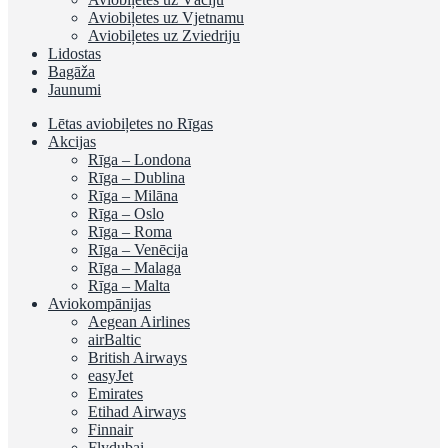
Aviobiļetes uz Vjetnamu
Aviobiļetes uz Zviedriju
Lidostas
Bagāža
Jaunumi
Lētas aviobiļetes no Rīgas
Akcijas
Rīga – Londona
Rīga – Dublina
Rīga – Milāna
Rīga – Oslo
Rīga – Roma
Rīga – Venēcija
Rīga – Malaga
Rīga – Malta
Aviokompānijas
Aegean Airlines
airBaltic
British Airways
easyJet
Emirates
Etihad Airways
Finnair
Flydubai