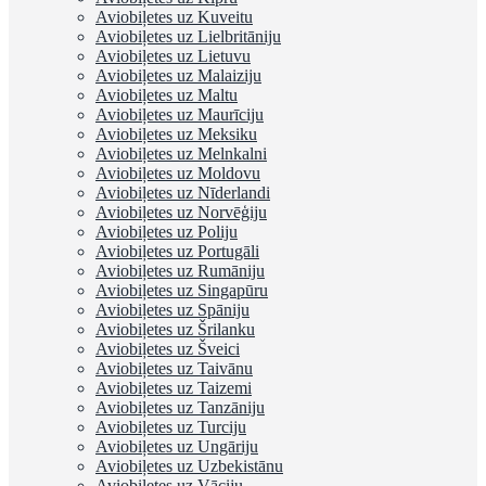
Aviobiļetes uz Kuveitu
Aviobiļetes uz Lielbritāniju
Aviobiļetes uz Lietuvu
Aviobiļetes uz Malaiziju
Aviobiļetes uz Maltu
Aviobiļetes uz Maurīciju
Aviobiļetes uz Meksiku
Aviobiļetes uz Melnkalni
Aviobiļetes uz Moldovu
Aviobiļetes uz Nīderlandi
Aviobiļetes uz Norvēģiju
Aviobiļetes uz Poliju
Aviobiļetes uz Portugāli
Aviobiļetes uz Rumāniju
Aviobiļetes uz Singapūru
Aviobiļetes uz Spāniju
Aviobiļetes uz Šrilanku
Aviobiļetes uz Šveici
Aviobiļetes uz Taivānu
Aviobiļetes uz Taizemi
Aviobiļetes uz Tanzāniju
Aviobiļetes uz Turciju
Aviobiļetes uz Ungāriju
Aviobiļetes uz Uzbekistānu
Aviobiļetes uz Vāciju