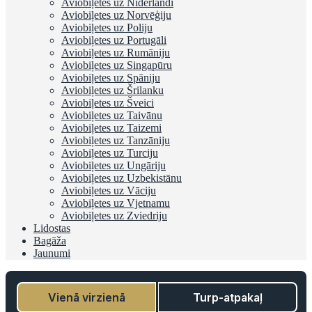
Aviobiļetes uz Nīderlandi
Aviobiļetes uz Norvēģiju
Aviobiļetes uz Poliju
Aviobiļetes uz Portugāli
Aviobiļetes uz Rumāniju
Aviobiļetes uz Singapūru
Aviobiļetes uz Spāniju
Aviobiļetes uz Šrilanku
Aviobiļetes uz Šveici
Aviobiļetes uz Taivānu
Aviobiļetes uz Taizemi
Aviobiļetes uz Tanzāniju
Aviobiļetes uz Turciju
Aviobiļetes uz Ungāriju
Aviobiļetes uz Uzbekistānu
Aviobiļetes uz Vāciju
Aviobiļetes uz Vjetnamu
Aviobiļetes uz Zviedriju
Lidostas
Bagāža
Jaunumi
Vienā virzienā
Turp-atpakaļ