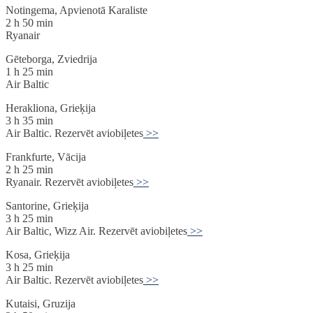
Notingema, Apvienotā Karaliste
2 h 50 min
Ryanair
Gēteborga, Zviedrija
1 h 25 min
Air Baltic
Herakliona, Grieķija
3 h 35 min
Air Baltic. Rezervēt aviobiļetes
>>
Frankfurte, Vācija
2 h 25 min
Ryanair. Rezervēt aviobiļetes
>>
Santorine, Grieķija
3 h 25 min
Air Baltic, Wizz Air. Rezervēt aviobiļetes
>>
Kosa, Grieķija
3 h 25 min
Air Baltic. Rezervēt aviobiļetes
>>
Kutaisi, Gruzija