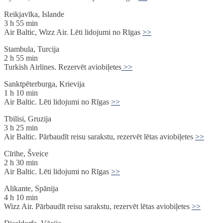
Reikjavīka, Islande
3 h 55 min
Air Baltic, Wizz Air. Lēti lidojumi no Rīgas
>>
Stambula, Turcija
2 h 55 min
Turkish Airlines. Rezervēt aviobiļetes
>>
Sanktpēterburga, Krievija
1 h 10 min
Air Baltic. Lēti lidojumi no Rīgas
>>
Tbilisi, Gruzija
3 h 25 min
Air Baltic. Pārbaudīt reisu sarakstu, rezervēt lētas aviobiļetes
>>
Cīrihe, Šveice
2 h 30 min
Air Baltic. Lēti lidojumi no Rīgas
>>
Alikante, Spānija
4 h 10 min
Wizz Air. Pārbaudīt reisu sarakstu, rezervēt lētas aviobiļetes
>>