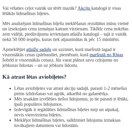
Vai vēlaties ceļot vairāk un tērēt mazāk?
Akciju
katalogā ir visas
lētākās lidmašīnas biļetes.
Mēs analizējam lidmašīnas biļešu meklēšanas rezultātus mūsu vietnē
un izsekojam cenu izmaiņas katram virzienam. Tiklīdz cena nokrītas
zem vidējā, piedāvājumu ievietojam atlaižu katalogā – tajā ir vairāk
nekā 50 000 iespēju, kuras tiek atjauninātas ik pēc 15 minūtēm.
Apmeklējiet
atlaižu sadaļu
un uzziniet, kurā maršrutā tagad ir
viszemākās cenas (pārbaudiet, piemēram, kurā
maršrutā no Rīgas
šobrīd ir viszemākās cenas). Jūs varat plānot savu ceļojumu no
jebkuras lidostas – un uz jebkuru lidostu.
Kā atrast lētas aviobiļetes?
Lētas aviobiļetes var atrast akciju sadaļā, parasti 1-2 mēnešus
pirms izlidošanas vai agrāk, atkarībā no galamērķa.
Mēs iesakām izvēlēties tiešos lidojumus, jo tie parasti ir lētāki,
īpaši populāros lidojumos.
Izdevīgāk ir iegādāties lidmašīnas biļetes turp un atpakaļ,
nevis vienvirziena biļetes.
Meklējot lidmašīnas biļetes, salīdziniet lidojuma izmaksas
tuvākajiem datumiem vai lidostām.