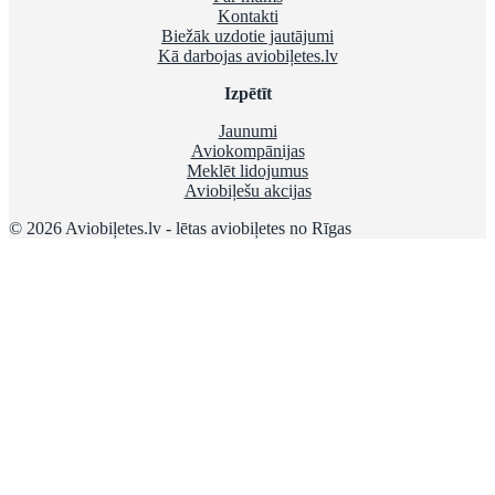
Kontakti
Biežāk uzdotie jautājumi
Kā darbojas aviobiļetes.lv
Izpētīt
Jaunumi
Aviokompānijas
Meklēt lidojumus
Aviobiļešu akcijas
© 2026 Aviobiļetes.lv - lētas aviobiļetes no Rīgas