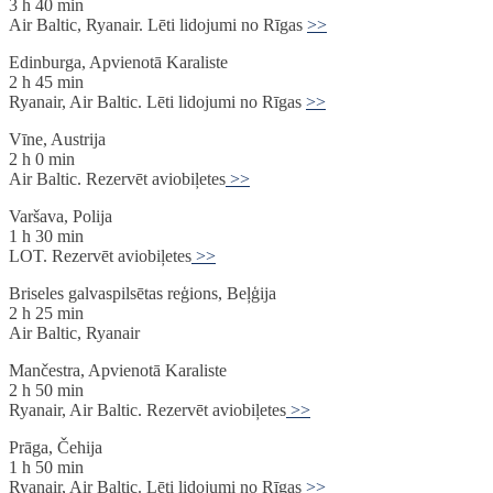
3 h 40 min
Air Baltic, Ryanair. Lēti lidojumi no Rīgas
>>
Edinburga, Apvienotā Karaliste
2 h 45 min
Ryanair, Air Baltic. Lēti lidojumi no Rīgas
>>
Vīne, Austrija
2 h 0 min
Air Baltic. Rezervēt aviobiļetes
>>
Varšava, Polija
1 h 30 min
LOT. Rezervēt aviobiļetes
>>
Briseles galvaspilsētas reģions, Beļģija
2 h 25 min
Air Baltic, Ryanair
Mančestra, Apvienotā Karaliste
2 h 50 min
Ryanair, Air Baltic. Rezervēt aviobiļetes
>>
Prāga, Čehija
1 h 50 min
Ryanair, Air Baltic. Lēti lidojumi no Rīgas
>>