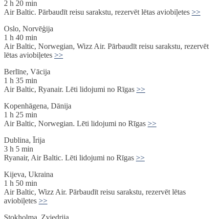
2 h 20 min
Air Baltic. Pārbaudīt reisu sarakstu, rezervēt lētas aviobiļetes
>>
Oslo, Norvēģija
1 h 40 min
Air Baltic, Norwegian, Wizz Air. Pārbaudīt reisu sarakstu, rezervēt
lētas aviobiļetes
>>
Berlīne, Vācija
1 h 35 min
Air Baltic, Ryanair. Lēti lidojumi no Rīgas
>>
Kopenhāgena, Dānija
1 h 25 min
Air Baltic, Norwegian. Lēti lidojumi no Rīgas
>>
Dublina, Īrija
3 h 5 min
Ryanair, Air Baltic. Lēti lidojumi no Rīgas
>>
Kijeva, Ukraina
1 h 50 min
Air Baltic, Wizz Air. Pārbaudīt reisu sarakstu, rezervēt lētas
aviobiļetes
>>
Stokholma, Zviedrija