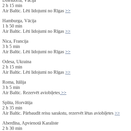
Diseldorfa, Vācija
2 h 15 min
Air Baltic. Lēti lidojumi no Rīgas
>>
Hamburga, Vācija
1 h 50 min
Air Baltic. Lēti lidojumi no Rīgas
>>
Nica, Francija
3 h 5 min
Air Baltic. Lēti lidojumi no Rīgas
>>
Odesa, Ukraina
2 h 15 min
Air Baltic. Lēti lidojumi no Rīgas
>>
Roma, Itālija
3 h 5 min
Air Baltic. Rezervēt aviobiļetes
>>
Splita, Horvātija
2 h 35 min
Air Baltic. Pārbaudīt reisu sarakstu, rezervēt lētas aviobiļetes
>>
Aberdīna, Apvienotā Karaliste
2 h 30 min