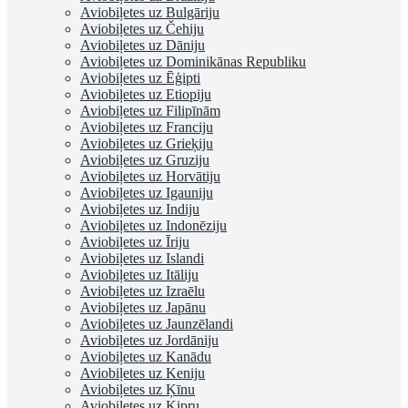
Aviobiļetes uz Bulgāriju
Aviobiļetes uz Čehiju
Aviobiļetes uz Dāniju
Aviobiļetes uz Dominikānas Republiku
Aviobiļetes uz Ēģipti
Aviobiļetes uz Etiopiju
Aviobiļetes uz Filipīnām
Aviobiļetes uz Franciju
Aviobiļetes uz Grieķiju
Aviobiļetes uz Gruziju
Aviobiļetes uz Horvātiju
Aviobiļetes uz Igauniju
Aviobiļetes uz Indiju
Aviobiļetes uz Indonēziju
Aviobiļetes uz Īriju
Aviobiļetes uz Islandi
Aviobiļetes uz Itāliju
Aviobiļetes uz Izraēlu
Aviobiļetes uz Japānu
Aviobiļetes uz Jaunzēlandi
Aviobiļetes uz Jordāniju
Aviobiļetes uz Kanādu
Aviobiļetes uz Keniju
Aviobiļetes uz Ķīnu
Aviobiļetes uz Kipru