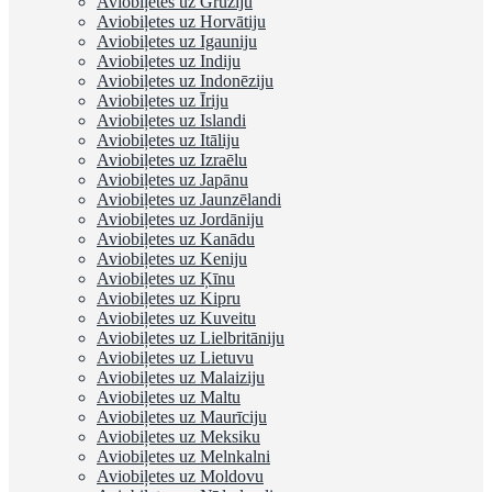
Aviobiļetes uz Gruziju
Aviobiļetes uz Horvātiju
Aviobiļetes uz Igauniju
Aviobiļetes uz Indiju
Aviobiļetes uz Indonēziju
Aviobiļetes uz Īriju
Aviobiļetes uz Islandi
Aviobiļetes uz Itāliju
Aviobiļetes uz Izraēlu
Aviobiļetes uz Japānu
Aviobiļetes uz Jaunzēlandi
Aviobiļetes uz Jordāniju
Aviobiļetes uz Kanādu
Aviobiļetes uz Keniju
Aviobiļetes uz Ķīnu
Aviobiļetes uz Kipru
Aviobiļetes uz Kuveitu
Aviobiļetes uz Lielbritāniju
Aviobiļetes uz Lietuvu
Aviobiļetes uz Malaiziju
Aviobiļetes uz Maltu
Aviobiļetes uz Maurīciju
Aviobiļetes uz Meksiku
Aviobiļetes uz Melnkalni
Aviobiļetes uz Moldovu