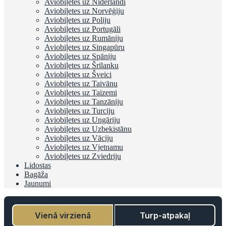
Aviobiļetes uz Nīderlandi
Aviobiļetes uz Norvēģiju
Aviobiļetes uz Poliju
Aviobiļetes uz Portugāli
Aviobiļetes uz Rumāniju
Aviobiļetes uz Singapūru
Aviobiļetes uz Spāniju
Aviobiļetes uz Šrilanku
Aviobiļetes uz Šveici
Aviobiļetes uz Taivānu
Aviobiļetes uz Taizemi
Aviobiļetes uz Tanzāniju
Aviobiļetes uz Turciju
Aviobiļetes uz Ungāriju
Aviobiļetes uz Uzbekistānu
Aviobiļetes uz Vāciju
Aviobiļetes uz Vjetnamu
Aviobiļetes uz Zviedriju
Lidostas
Bagāža
Jaunumi
Vienā virzienā
Turp-atpakaļ