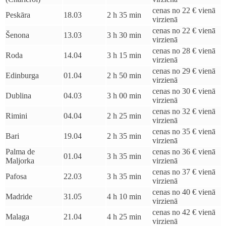
cenas no 22 € vienā
Peskāra
18.03
2 h 35 min
virzienā
cenas no 22 € vienā
Šenona
13.03
3 h 30 min
virzienā
cenas no 28 € vienā
Roda
14.04
3 h 15 min
virzienā
cenas no 29 € vienā
Edinburga
01.04
2 h 50 min
virzienā
cenas no 30 € vienā
Dublina
04.03
3 h 00 min
virzienā
cenas no 32 € vienā
Rimini
04.04
2 h 25 min
virzienā
cenas no 35 € vienā
Bari
19.04
2 h 35 min
virzienā
Palma de
cenas no 36 € vienā
01.04
3 h 35 min
Maljorka
virzienā
cenas no 37 € vienā
Pafosa
22.03
3 h 35 min
virzienā
cenas no 40 € vienā
Madride
31.05
4 h 10 min
virzienā
cenas no 42 € vienā
Malaga
21.04
4 h 25 min
virzienā