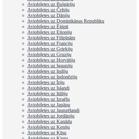
Aviobiļetes uz Bulgāriju
Aviobiļetes uz Čehiju
Aviobiļetes uz Dāniju
Aviobiļetes uz Dominikānas Republiku
Aviobiļetes uz Ēģipti
Aviobiļetes uz Etiopiju
Aviobiļetes uz Filipīnām
Aviobiļetes uz Franciju
Aviobiļetes uz Grieķiju
Aviobiļetes uz Gruziju
Aviobiļetes uz Horvātiju
Aviobiļetes uz Igauniju
Aviobiļetes uz Indiju
Aviobiļetes uz Indonēziju
Aviobiļetes uz Īriju
Aviobiļetes uz Islandi
Aviobiļetes uz Itāliju
Aviobiļetes uz Izraēlu
Aviobiļetes uz Japānu
Aviobiļetes uz Jaunzēlandi
Aviobiļetes uz Jordāniju
Aviobiļetes uz Kanādu
Aviobiļetes uz Keniju
Aviobiļetes uz Ķīnu
Aviobiļetes uz Kipru