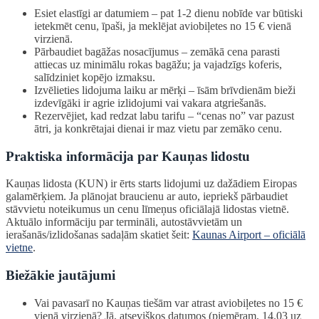
Esiet elastīgi ar datumiem – pat 1-2 dienu nobīde var būtiski
ietekmēt cenu, īpaši, ja meklējat aviobiļetes no 15 € vienā
virzienā.
Pārbaudiet bagāžas nosacījumus – zemākā cena parasti
attiecas uz minimālu rokas bagāžu; ja vajadzīgs koferis,
salīdziniet kopējo izmaksu.
Izvēlieties lidojuma laiku ar mērķi – īsām brīvdienām bieži
izdevīgāki ir agrie izlidojumi vai vakara atgriešanās.
Rezervējiet, kad redzat labu tarifu – “cenas no” var pazust
ātri, ja konkrētajai dienai ir maz vietu par zemāko cenu.
Praktiska informācija par Kauņas lidostu
Kauņas lidosta (KUN) ir ērts starts lidojumi uz dažādiem Eiropas
galamērķiem. Ja plānojat braucienu ar auto, iepriekš pārbaudiet
stāvvietu noteikumus un cenu līmeņus oficiālajā lidostas vietnē.
Aktuālo informāciju par termināli, autostāvvietām un
ierašanās/izlidošanas sadaļām skatiet šeit:
Kaunas Airport – oficiālā
vietne
.
Biežākie jautājumi
Vai pavasarī no Kauņas tiešām var atrast aviobiļetes no 15 €
vienā virzienā? Jā, atsevišķos datumos (piemēram, 14.03 uz