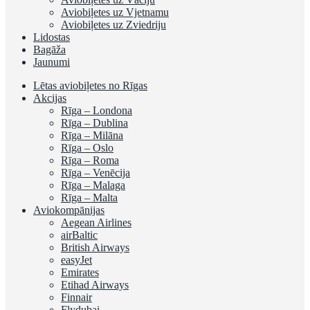
Aviobiļetes uz Vjetnamu
Aviobiļetes uz Zviedriju
Lidostas
Bagāža
Jaunumi
Lētas aviobiļetes no Rīgas
Akcijas
Rīga – Londona
Rīga – Dublina
Rīga – Milāna
Rīga – Oslo
Rīga – Roma
Rīga – Venēcija
Rīga – Malaga
Rīga – Malta
Aviokompānijas
Aegean Airlines
airBaltic
British Airways
easyJet
Emirates
Etihad Airways
Finnair
Flydubai