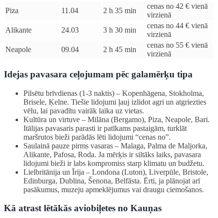
cenas no 42 € vienā
Piza
11.04
2 h 35 min
virzienā
cenas no 44 € vienā
Alikante
24.03
3 h 30 min
virzienā
cenas no 55 € vienā
Neapole
09.04
2 h 45 min
virzienā
Idejas pavasara ceļojumam pēc galamērķu tipa
Pilsētu brīvdienas (1-3 naktis) – Kopenhāgena, Stokholma,
Brisele, Ķelne. Tiešie lidojumi ļauj izlidot agri un atgriezties
vēlu, lai pavadītu vairāk laika uz vietas.
Kultūra un virtuve – Milāna (Bergamo), Piza, Neapole, Bari.
Itālijas pavasaris parasti ir patīkams pastaigām, turklāt
maršrutos bieži parādās lēti lidojumi “cenas no”.
Saulainā pauze pirms vasaras – Malaga, Palma de Maljorka,
Alikante, Pafosa, Roda. Ja mērķis ir siltāks laiks, pavasara
lidojumi bieži ir labs kompromiss starp klimatu un budžetu.
Lielbritānija un Īrija – Londona (Luton), Liverpūle, Bristole,
Edinburga, Dublina, Šenona, Belfāsta. Ērti, ja plānojat arī
pasākumus, muzeju apmeklējumus vai draugu ciemošanos.
Kā atrast lētākās aviobiļetes no Kauņas