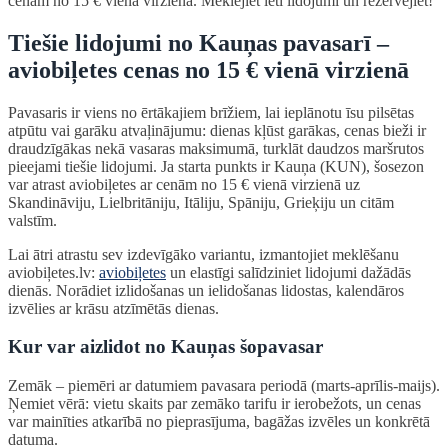
cenām no 15 € vienā virzienā. Meklējiet lēti lidojumi un rezervējiet!
Tiešie lidojumi no Kauņas pavasarī –
aviobiļetes cenas no 15 € vienā virzienā
Pavasaris ir viens no ērtākajiem brīžiem, lai ieplānotu īsu pilsētas
atpūtu vai garāku atvaļinājumu: dienas kļūst garākas, cenas bieži ir
draudzīgākas nekā vasaras maksimumā, turklāt daudzos maršrutos
pieejami tiešie lidojumi. Ja starta punkts ir Kauņa (KUN), šosezon
var atrast aviobiļetes ar cenām no 15 € vienā virzienā uz
Skandināviju, Lielbritāniju, Itāliju, Spāniju, Grieķiju un citām
valstīm.
Lai ātri atrastu sev izdevīgāko variantu, izmantojiet meklēšanu
aviobiļetes.lv:
aviobiļetes
un elastīgi salīdziniet lidojumi dažādās
dienās. Norādiet izlidošanas un ielidošanas lidostas, kalendāros
izvēlies ar krāsu atzīmētās dienas.
Kur var aizlidot no Kauņas šopavasar
Zemāk – piemēri ar datumiem pavasara periodā (marts-aprīlis-maijs).
Ņemiet vērā: vietu skaits par zemāko tarifu ir ierobežots, un cenas
var mainīties atkarībā no pieprasījuma, bagāžas izvēles un konkrētā
datuma.