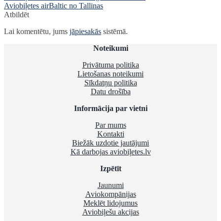
post:
Next
Aviobiļetes airBaltic no Tallinas
izvēlne
post:
Atbildēt
Lai komentētu, jums
jāpiesakās
sistēmā.
Noteikumi
Privātuma politika
Lietošanas noteikumi
Sīkdatņu politika
Datu drošība
Informācija par vietni
Par mums
Kontakti
Biežāk uzdotie jautājumi
Kā darbojas aviobiļetes.lv
Izpētīt
Jaunumi
Aviokompānijas
Meklēt lidojumus
Aviobiļešu akcijas