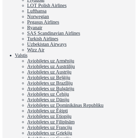
LOT Polish Airlines
Lufthansa
Norwegian
Pegasus Airlines
Ryanair
SAS Scandinavian Airlines
Turkish Airlines
Uzbekistan Airways
Wizz Air
Valstis
Aviobiļetes uz Armēniju
Aviobiļetes uz Austrāliju
Aviobiļetes uz Austriju
Aviobiļetes uz Beļģiju
Aviobiļetes uz Brazīliju
Aviobiļetes uz Bulgāriju
Aviobiļetes uz Čehiju
Aviobiļetes uz Dāniju
Aviobiļetes uz Dominikānas Republiku
Aviobiļetes uz Ēģipti
Aviobiļetes uz Etiopiju
Aviobiļetes uz Filipīnām
Aviobiļetes uz Franciju
Aviobiļetes uz Grieķiju