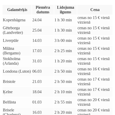
Piemēra
Lidojuma
Galamērķis
Cena
datums
ilgums
cenas no 15 € vienā
Kopenhāgena
24.04
1 h 30 min
virzienā
Gēteborga
cenas no 15 € vienā
25.04
1 h 30 min
(Landvetter)
virzienā
cenas no 15 € vienā
Liverpūle
14.03
3 h 00 min
virzienā
Milāna
cenas no 15 € vienā
17.03
2 h 25 min
(Bergamo)
virzienā
Stokholma
cenas no 15 € vienā
31.03
1 h 20 min
(Arlanda)
virzienā
cenas no 16 € vienā
Londona (Luton)
06.03
2 h 50 min
virzienā
cenas no 17 € vienā
Bristole
21.03
2 h 50 min
virzienā
cenas no 17 € vienā
Ķelne
18.04
2 h 10 min
virzienā
cenas no 20 € vienā
Belfāsta
01.03
2 h 55 min
virzienā
Brisele
cenas no 20 € vienā
16.03
2 h 20 min
(Charleroi)
virzienā