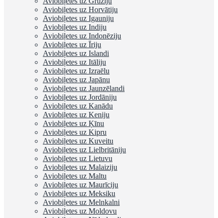
Aviobiļetes uz Gruziju
Aviobiļetes uz Horvātiju
Aviobiļetes uz Igauniju
Aviobiļetes uz Indiju
Aviobiļetes uz Indonēziju
Aviobiļetes uz Īriju
Aviobiļetes uz Islandi
Aviobiļetes uz Itāliju
Aviobiļetes uz Izraēlu
Aviobiļetes uz Japānu
Aviobiļetes uz Jaunzēlandi
Aviobiļetes uz Jordāniju
Aviobiļetes uz Kanādu
Aviobiļetes uz Keniju
Aviobiļetes uz Ķīnu
Aviobiļetes uz Kipru
Aviobiļetes uz Kuveitu
Aviobiļetes uz Lielbritāniju
Aviobiļetes uz Lietuvu
Aviobiļetes uz Malaiziju
Aviobiļetes uz Maltu
Aviobiļetes uz Maurīciju
Aviobiļetes uz Meksiku
Aviobiļetes uz Melnkalni
Aviobiļetes uz Moldovu