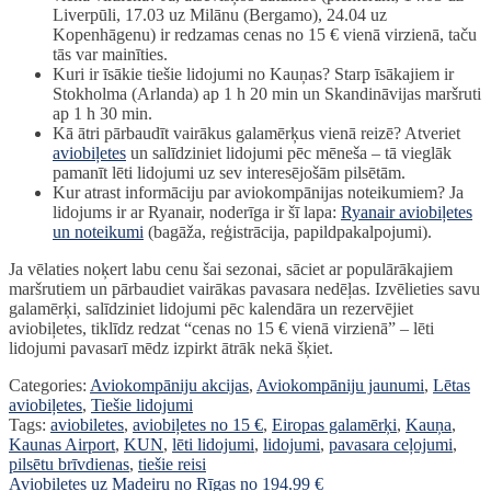
Liverpūli, 17.03 uz Milānu (Bergamo), 24.04 uz
Kopenhāgenu) ir redzamas cenas no 15 € vienā virzienā, taču
tās var mainīties.
Kuri ir īsākie tiešie lidojumi no Kauņas? Starp īsākajiem ir
Stokholma (Arlanda) ap 1 h 20 min un Skandināvijas maršruti
ap 1 h 30 min.
Kā ātri pārbaudīt vairākus galamērķus vienā reizē? Atveriet
aviobiļetes
un salīdziniet lidojumi pēc mēneša – tā vieglāk
pamanīt lēti lidojumi uz sev interesējošām pilsētām.
Kur atrast informāciju par aviokompānijas noteikumiem? Ja
lidojums ir ar Ryanair, noderīga ir šī lapa:
Ryanair aviobiļetes
un noteikumi
(bagāža, reģistrācija, papildpakalpojumi).
Ja vēlaties noķert labu cenu šai sezonai, sāciet ar populārākajiem
maršrutiem un pārbaudiet vairākas pavasara nedēļas. Izvēlieties savu
galamērķi, salīdziniet lidojumi pēc kalendāra un rezervējiet
aviobiļetes, tiklīdz redzat “cenas no 15 € vienā virzienā” – lēti
lidojumi pavasarī mēdz izpirkt ātrāk nekā šķiet.
Categories:
Aviokompāniju akcijas
,
Aviokompāniju jaunumi
,
Lētas
aviobiļetes
,
Tiešie lidojumi
Tags:
aviobiletes
,
aviobiļetes no 15 €
,
Eiropas galamērķi
,
Kauņa
,
Kaunas Airport
,
KUN
,
lēti lidojumi
,
lidojumi
,
pavasara ceļojumi
,
pilsētu brīvdienas
,
tiešie reisi
Ziņu
Previous
Aviobiļetes uz Madeiru no Rīgas no 194.99 €