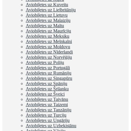
Aviobiļetes uz Kuveitu
Aviobiļetes uz Lielbritāniju
Aviobiļetes uz Lietuvu
Aviobiļetes uz Malaiziju
Aviobiļetes uz Maltu
Aviobiļetes uz Maurīciju
Aviobiļetes uz Meksiku
Aviobiļetes uz Melnkalni
Aviobiļetes uz Moldovu
Aviobiļetes uz Nīderlandi
Aviobiļetes uz Norvēģiju
Aviobiļetes uz Poliju
Aviobiļetes uz Portugāli
Aviobiļetes uz Rumāniju
Aviobiļetes uz Singapūru
Aviobiļetes uz Spāniju
Aviobiļetes uz Šrilanku
Aviobiļetes uz Šveici
Aviobiļetes uz Taivānu
Aviobiļetes uz Taizemi
Aviobiļetes uz Tanzāniju
Aviobiļetes uz Turciju
Aviobiļetes uz Ungāriju
Aviobiļetes uz Uzbekistānu
Aviobiļetes uz Vāciju