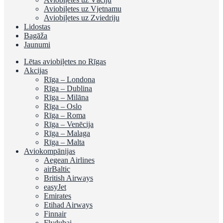
Aviobiļetes uz Vjetnamu
Aviobiļetes uz Zviedriju
Lidostas
Bagāža
Jaunumi
Lētas aviobiļetes no Rīgas
Akcijas
Rīga – Londona
Rīga – Dublina
Rīga – Milāna
Rīga – Oslo
Rīga – Roma
Rīga – Venēcija
Rīga – Malaga
Rīga – Malta
Aviokompānijas
Aegean Airlines
airBaltic
British Airways
easyJet
Emirates
Etihad Airways
Finnair
Flydubai