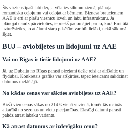
Šis virziens īpaši labi der, ja vēlaties siltumu ziemā, plānojat
romantisku ceļojumu vai ceļojat ar bērniem. Biznesa braucieniem
AAE ir ērti ar plašu viesnīcu izvēli un labu infrastruktūru. Ja
plānojat daudz pārvietoties, iepriekš padomājiet par to, kurā Emirātā
uzturēsieties, jo attālumi starp pilsētām var būt lielāki, nekā sākumā
šķiet.
BUJ – aviobiļetes un lidojumi uz AAE
Vai no Rīgas ir tiešie lidojumi uz AAE?
Jā, uz Dubaiju no Rīgas parasti pieejami tiešie reisi ar airBaltic un
flydubai. Konkrētais grafiks var atšķirties, tāpēc ieteicams salīdzināt
datumus meklētājā.
No kādas cenas var sākties aviobiļetes uz AAE?
Bieži vien cenas sākas no 214 € vienā virzienā, tomēr tās mainās
atkarībā no sezonas un vietu pieejamības. Elastīgi datumi parasti
palīdz atrast labāku variantu.
Kā atrast datumus ar izdevīgāku cenu?