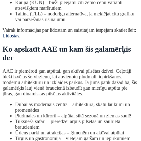
Kauņa (KUN) – bieži pieejami citi zemo cenu varianti
atsevišķiem maršrutiem
Tallina (TLL) – noderīga alternatīva, ja meklējat citu grafiku
vai pārsēšanās risinājumu
Vairāk informācijas par lidostām un saistītajām iespējām skatiet šeit:
Lidostas
.
Ko apskatīt AAE un kam šis galamērķis
der
AAE ir piemēroti gan atpūtai, gan aktīvai pilsētas dzīvei. Ceļotāji
bieži izvēlas šo virzienu, lai apvienotu pludmali, iepirkšanos,
modernu arhitektūru un izklaides parkus. Ja jums patīk dažādība, šis
galamērķis ļauj vienā braucienā izbaudīt gan mierīgu atpūtu pie
jūras, gan dinamiskas pilsētas aktivitātes.
Dubaijas modernais centrs – arhitektūra, skatu laukumi un
promenādes
Pludmales un kūrorti – atpūtai siltā sezonā un ziemas saulē
Tuksneša safari – pieredzei ārpus pilsētas un saulrieta
braucieniem
Ūdens parki un atrakcijas – ģimenēm un aktīvai atpūtai
Tirgus un gastronomija – vietējām garšām un iepirkumiem