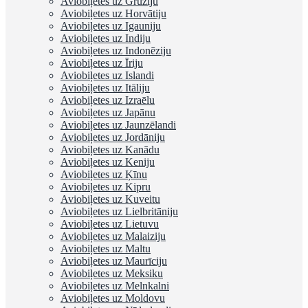
Aviobiļetes uz Gruziju
Aviobiļetes uz Horvātiju
Aviobiļetes uz Igauniju
Aviobiļetes uz Indiju
Aviobiļetes uz Indonēziju
Aviobiļetes uz Īriju
Aviobiļetes uz Islandi
Aviobiļetes uz Itāliju
Aviobiļetes uz Izraēlu
Aviobiļetes uz Japānu
Aviobiļetes uz Jaunzēlandi
Aviobiļetes uz Jordāniju
Aviobiļetes uz Kanādu
Aviobiļetes uz Keniju
Aviobiļetes uz Ķīnu
Aviobiļetes uz Kipru
Aviobiļetes uz Kuveitu
Aviobiļetes uz Lielbritāniju
Aviobiļetes uz Lietuvu
Aviobiļetes uz Malaiziju
Aviobiļetes uz Maltu
Aviobiļetes uz Maurīciju
Aviobiļetes uz Meksiku
Aviobiļetes uz Melnkalni
Aviobiļetes uz Moldovu