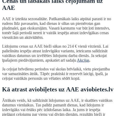
Cenas un labākais laiks ceļojumam uz
AAE
AAE ir izteikta sezonalitāte. Patīkamākais laiks atpūtai parasti ir no
rudens līdz pavasarim, kad dienas ir siltas un piemērotas gan
pludmalei, gan ekskursijām. Vasarā karstums var būt ļoti intensīvs,
tomēr šajā periodā nereti ir vairāk iespēju atrast izdevīgākas cenas
viesnīcām un aktivitātēm.
Lidojumu cenas uz AAE bieži sākas no 214 € vienā virzienā. Lai
palielinātu iespēju atrast izdevīgāku variantu, ieteicams salīdzināt
vairākus datumus un izvēlēties lidojumu darba dienās. Ja sekojat
īpašajiem piedāvājumiem, apskatiet arī sadaļu
Akcijas
.
Ja ceļojat brīvdienu periodos vai skolas brīvlaikā, vietu pieejamība
var samazināties ātrāk. Tāpēc praktiski ir rezervēt laicīgi, īpaši, ja
ceļojat vairākās personās un vēlaties sēdēt kopā.
Kā atrast aviobiļetes uz AAE aviobietes.lv
Ātrākais veids, kā salīdzināt lidojumus uz AAE, ir skatīties vairākus
datumus vienlaikus. Tas palīdz pamanīt dienas, kad lidojums ir
izdevīgāks vai ērtāks pēc izlidošanas laika. Ja jums ir iespēja
pielāgot ceļojumu par vienu vai divām dienām, rezultāts bieži ir