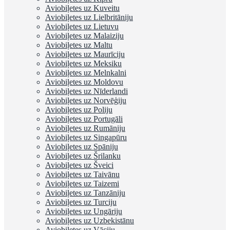
Aviobiļetes uz Kuveitu
Aviobiļetes uz Lielbritāniju
Aviobiļetes uz Lietuvu
Aviobiļetes uz Malaiziju
Aviobiļetes uz Maltu
Aviobiļetes uz Maurīciju
Aviobiļetes uz Meksiku
Aviobiļetes uz Melnkalni
Aviobiļetes uz Moldovu
Aviobiļetes uz Nīderlandi
Aviobiļetes uz Norvēģiju
Aviobiļetes uz Poliju
Aviobiļetes uz Portugāli
Aviobiļetes uz Rumāniju
Aviobiļetes uz Singapūru
Aviobiļetes uz Spāniju
Aviobiļetes uz Šrilanku
Aviobiļetes uz Šveici
Aviobiļetes uz Taivānu
Aviobiļetes uz Taizemi
Aviobiļetes uz Tanzāniju
Aviobiļetes uz Turciju
Aviobiļetes uz Ungāriju
Aviobiļetes uz Uzbekistānu
Aviobiļetes uz Vāciju