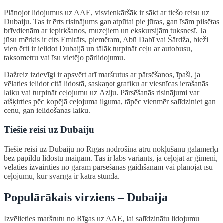
Plānojot lidojumus uz AAE, visvienkāršāk ir sākt ar tiešo reisu uz
Dubaiju. Tas ir ērts risinājums gan atpūtai pie jūras, gan īsām pilsētas
brīvdienām ar iepirkšanos, muzejiem un ekskursijām tuksnesī. Ja
jūsu mērķis ir cits Emirāts, piemēram, Abū Dabī vai Šārdža, bieži
vien ērti ir ielidot Dubaijā un tālāk turpināt ceļu ar autobusu,
taksometru vai īsu vietējo pārlidojumu.
Dažreiz izdevīgi ir apsvērt arī maršrutus ar pārsēšanos, īpaši, ja
vēlaties ielidot citā lidostā, saskaņot grafiku ar viesnīcas ierašanās
laiku vai turpināt ceļojumu uz Āziju. Pārsēšanās risinājumi var
atšķirties pēc kopējā ceļojuma ilguma, tāpēc vienmēr salīdziniet gan
cenu, gan ielidošanas laiku.
Tiešie reisi uz Dubaiju
Tiešie reisi uz Dubaiju no Rīgas nodrošina ātru nokļūšanu galamērķī
bez papildu lidostu maiņām. Tas ir labs variants, ja ceļojat ar ģimeni,
vēlaties izvairīties no garām pārsēšanās gaidīšanām vai plānojat īsu
ceļojumu, kur svarīga ir katra stunda.
Populārākais virziens – Dubaija
Izvēlieties maršrutu no Rīgas uz AAE, lai salīdzinātu lidojumu