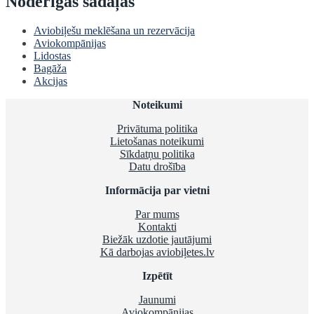
Noderīgas sadaļas
Aviobiļešu meklēšana un rezervācija
Aviokompānijas
Lidostas
Bagāža
Akcijas
Noteikumi
Privātuma politika
Lietošanas noteikumi
Sīkdatņu politika
Datu drošība
Informācija par vietni
Par mums
Kontakti
Biežāk uzdotie jautājumi
Kā darbojas aviobiļetes.lv
Izpētīt
Jaunumi
Aviokompānijas