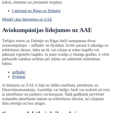
laikus, datumus un pieejamās iespējas.
Lidojumi no Rīgas uz Dubaiju
Meklēt citus lidojumus uz AAE
Aviokompānijas lidojumos uz AAE
Tiešajos reisos uz Dubaiju no Rīgas bieži sastopamas divas
aviokompānijas – airBaltic un flydubai. Izvēle parasti ir atkarīga no
izlidošanas dienas, laika un tā, vai ceļojat ar rokas bagāžu vai
plānojat reģistrēto bagāžu. Ja jums svarīgs ir elastīgs grafiks, ir vērts
pārbaudīt vairākas nedēļas pēc kārtas un salīdzināt izlidošanas
laikus.
airBaltic
flydubai
Ja lidojums uz AAE ir daļa no tālāka maršruta, piemēram, uz
Dienvidaustrumāziju, Austrāliju vai Indiju, bieži var noderēt arī reisi
ar pārsēšanos un partneru savienojumi. Šādā gadījumā pievērsiet
uzmanību pārsēšanās laikam un ielidošanas lidostai, lai ceļojums
būtu mierīgs un bez steigas.