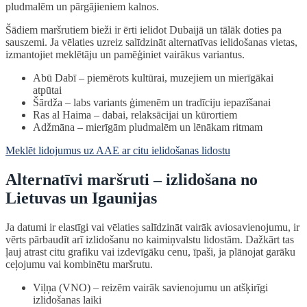
pludmalēm un pārgājieniem kalnos.
Šādiem maršrutiem bieži ir ērti ielidot Dubaijā un tālāk doties pa
sauszemi. Ja vēlaties uzreiz salīdzināt alternatīvas ielidošanas vietas,
izmantojiet meklētāju un pamēģiniet vairākus variantus.
Abū Dabī – piemērots kultūrai, muzejiem un mierīgākai
atpūtai
Šārdža – labs variants ģimenēm un tradīciju iepazīšanai
Ras al Haima – dabai, relaksācijai un kūrortiem
Adžmāna – mierīgām pludmalēm un lēnākam ritmam
Meklēt lidojumus uz AAE ar citu ielidošanas lidostu
Alternatīvi maršruti – izlidošana no
Lietuvas un Igaunijas
Ja datumi ir elastīgi vai vēlaties salīdzināt vairāk aviosavienojumu, ir
vērts pārbaudīt arī izlidošanu no kaimiņvalstu lidostām. Dažkārt tas
ļauj atrast citu grafiku vai izdevīgāku cenu, īpaši, ja plānojat garāku
ceļojumu vai kombinētu maršrutu.
Viļņa (VNO) – reizēm vairāk savienojumu un atšķirīgi
izlidošanas laiki