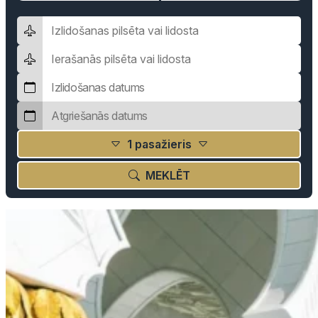
1 pasažieris
MEKLĒT