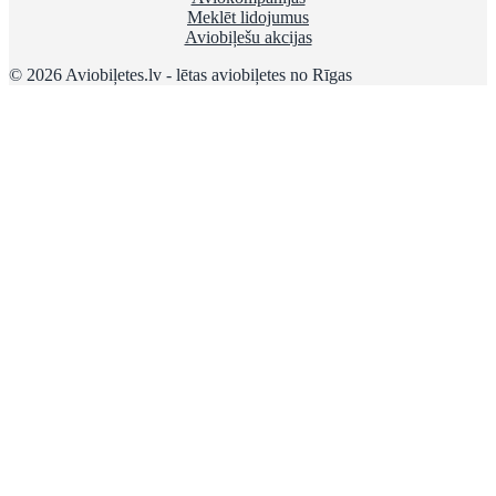
Meklēt lidojumus
Aviobiļešu akcijas
© 2026 Aviobiļetes.lv - lētas aviobiļetes no Rīgas