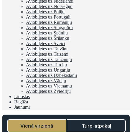
Aviobiļetes uz Nīderlandi
Aviobiļetes uz Norvēģiju
Aviobiļetes uz Poliju
Aviobiļetes uz Portugāli
Aviobiļetes uz Rumāniju
Aviobiļetes uz Singapūru
Aviobiļetes uz Spāniju
Aviobiļetes uz Šrilanku
Aviobiļetes uz Šveici
Aviobiļetes uz Taivānu
Aviobiļetes uz Taizemi
Aviobiļetes uz Tanzāniju
Aviobiļetes uz Turciju
Aviobiļetes uz Ungāriju
Aviobiļetes uz Uzbekistānu
Aviobiļetes uz Vāciju
Aviobiļetes uz Vjetnamu
Aviobiļetes uz Zviedriju
Lidostas
Bagāža
Jaunumi
Vienā virzienā
Turp-atpakaļ