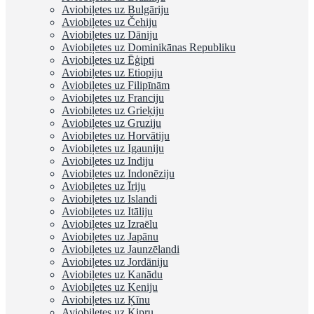
Aviobiļetes uz Bulgāriju
Aviobiļetes uz Čehiju
Aviobiļetes uz Dāniju
Aviobiļetes uz Dominikānas Republiku
Aviobiļetes uz Ēģipti
Aviobiļetes uz Etiopiju
Aviobiļetes uz Filipīnām
Aviobiļetes uz Franciju
Aviobiļetes uz Grieķiju
Aviobiļetes uz Gruziju
Aviobiļetes uz Horvātiju
Aviobiļetes uz Igauniju
Aviobiļetes uz Indiju
Aviobiļetes uz Indonēziju
Aviobiļetes uz Īriju
Aviobiļetes uz Islandi
Aviobiļetes uz Itāliju
Aviobiļetes uz Izraēlu
Aviobiļetes uz Japānu
Aviobiļetes uz Jaunzēlandi
Aviobiļetes uz Jordāniju
Aviobiļetes uz Kanādu
Aviobiļetes uz Keniju
Aviobiļetes uz Ķīnu
Aviobiļetes uz Kipru