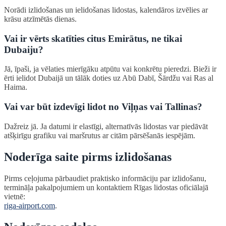
Norādi izlidošanas un ielidošanas lidostas, kalendāros izvēlies ar
krāsu atzīmētās dienas.
Vai ir vērts skatīties citus Emirātus, ne tikai
Dubaiju?
Jā, īpaši, ja vēlaties mierīgāku atpūtu vai konkrētu pieredzi. Bieži ir
ērti ielidot Dubaijā un tālāk doties uz Abū Dabī, Šārdžu vai Ras al
Haima.
Vai var būt izdevīgi lidot no Viļņas vai Tallinas?
Dažreiz jā. Ja datumi ir elastīgi, alternatīvās lidostas var piedāvāt
atšķirīgu grafiku vai maršrutus ar citām pārsēšanās iespējām.
Noderīga saite pirms izlidošanas
Pirms ceļojuma pārbaudiet praktisko informāciju par izlidošanu,
termināļa pakalpojumiem un kontaktiem Rīgas lidostas oficiālajā
vietnē:
riga-airport.com
.