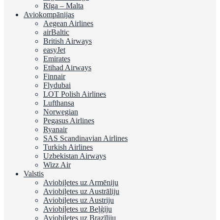
Rīga – Malta
Aviokompānijas
Aegean Airlines
airBaltic
British Airways
easyJet
Emirates
Etihad Airways
Finnair
Flydubai
LOT Polish Airlines
Lufthansa
Norwegian
Pegasus Airlines
Ryanair
SAS Scandinavian Airlines
Turkish Airlines
Uzbekistan Airways
Wizz Air
Valstis
Aviobiļetes uz Armēniju
Aviobiļetes uz Austrāliju
Aviobiļetes uz Austriju
Aviobiļetes uz Beļģiju
Aviobiļetes uz Brazīliju