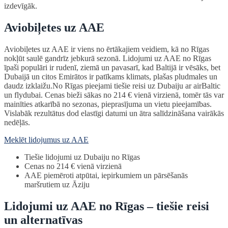
izdevīgāk.
Aviobiļetes uz AAE
Aviobiļetes uz AAE ir viens no ērtākajiem veidiem, kā no Rīgas
nokļūt saulē gandrīz jebkurā sezonā. Lidojumi uz AAE no Rīgas
īpaši populāri ir rudenī, ziemā un pavasarī, kad Baltijā ir vēsāks, bet
Dubaijā un citos Emirātos ir patīkams klimats, plašas pludmales un
daudz izklaižu.No Rīgas pieejami tiešie reisi uz Dubaiju ar airBaltic
un flydubai. Cenas bieži sākas no 214 € vienā virzienā, tomēr tās var
mainīties atkarībā no sezonas, pieprasījuma un vietu pieejamības.
Vislabāk rezultātus dod elastīgi datumi un ātra salīdzināšana vairākās
nedēļās.
Meklēt lidojumus uz AAE
Tiešie lidojumi uz Dubaiju no Rīgas
Cenas no 214 € vienā virzienā
AAE piemēroti atpūtai, iepirkumiem un pārsēšanās
maršrutiem uz Āziju
Lidojumi uz AAE no Rīgas – tiešie reisi
un alternatīvas