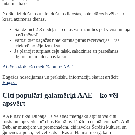
jūtami labāks.
Norādi izlidošanas un ielidošanas lidostas, kalendāros izvēlies ar
krāsu atzīmētās dienas.
Salīdziniet 2-3 nedēļas – cenas var mainīties pat vienā un tajā
pašā mēnesī.
Pārbaudiet bagāžas noteikumus pirms rezervācijas – tas
ietekmē kopējo izmaksu.
Ja plānojat turpināt ceļu tālāk, salīdziniet arī pārsēšanās
ilgumu un ielidošanas laiku.
Atvērt aviobiļešu meklēšanu uz AAE
Bagāžas nosacījumus un praktisku informāciju skatiet arī šeit:
Bagāža
.
Citi populāri galamērķi AAE – ko vēl
apsvērt
AAE nav tikai Dubaija. Ja vēlaties mierīgāku atpūtu vai citu
noskaņu, apsveriet arī citus Emirātus. Dažiem ceļotājiem patīk Abū
Dabī ar muzejiem un promenādēm, citi izvēlas Šārdžu kultūrai un
ģimenes atpūtai, bet vēl kāds – Ras al Haima mierīgākām