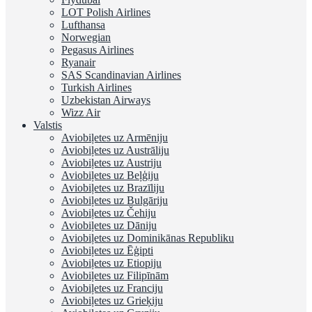
LOT Polish Airlines
Lufthansa
Norwegian
Pegasus Airlines
Ryanair
SAS Scandinavian Airlines
Turkish Airlines
Uzbekistan Airways
Wizz Air
Valstis
Aviobiļetes uz Armēniju
Aviobiļetes uz Austrāliju
Aviobiļetes uz Austriju
Aviobiļetes uz Beļģiju
Aviobiļetes uz Brazīliju
Aviobiļetes uz Bulgāriju
Aviobiļetes uz Čehiju
Aviobiļetes uz Dāniju
Aviobiļetes uz Dominikānas Republiku
Aviobiļetes uz Ēģipti
Aviobiļetes uz Etiopiju
Aviobiļetes uz Filipīnām
Aviobiļetes uz Franciju
Aviobiļetes uz Grieķiju