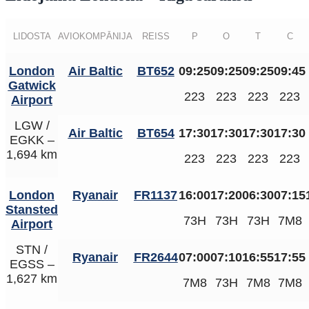
LIDOSTA
AVIOKOMPĀNIJA
REISS
P
O
T
C
London
Air Baltic
BT652
09:25
09:25
09:25
09:45
Gatwick
223
223
223
223
Airport
LGW /
Air Baltic
BT654
17:30
17:30
17:30
17:30
EGKK –
1,694 km
223
223
223
223
London
Ryanair
FR1137
16:00
17:20
06:30
07:15
Stansted
73H
73H
73H
7M8
Airport
STN /
Ryanair
FR2644
07:00
07:10
16:55
17:55
EGSS –
1,627 km
7M8
73H
7M8
7M8