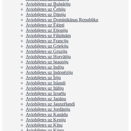
Aviobiļetes uz Bulgāriju
Aviobiļetes uz Čehiju
Aviobiļetes uz Dāniju
Aviobiļetes uz Dominikānas Republiku
Aviobiļetes uz Ēģipti
Aviobiļetes uz Etiopiju
Aviobiļetes uz Filipīnām
Aviobiļetes uz Franciju
Aviobiļetes uz Grieķiju
Aviobiļetes uz Gruziju
Aviobiļetes uz Horvātiju
Aviobiļetes uz Igauniju
Aviobiļetes uz Indiju
Aviobiļetes uz Indonēziju
Aviobiļetes uz Īriju
Aviobiļetes uz Islandi
Aviobiļetes uz Itāliju
Aviobiļetes uz Izraēlu
Aviobiļetes uz Japānu
Aviobiļetes uz Jaunzēlandi
Aviobiļetes uz Jordāniju
Aviobiļetes uz Kanādu
Aviobiļetes uz Keniju
Aviobiļetes uz Ķīnu
Aviobiļetes uz Kipru