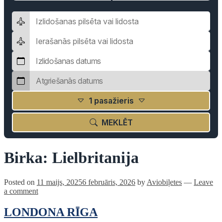
1 pasažieris
MEKLĒT
Birka:
Lielbritanija
Posted on
11 maijs, 2025
6 februāris, 2026
by
Aviobiļetes
—
Leave
a comment
LONDONA RĪGA