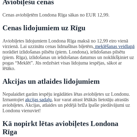
Aviobiļešu cenas
Cenas aviobiļetēm Londona Rīga sākas no EUR 12,99.
Cenas lidojumiem uz Rīgu
Aviobiļetes lidojumiem Londona Rīga maksā no 12,99 eiro vienā
virzienā. Lai uzzinātu cenas lidmašīnas biļetēm,
meklēšanas veidlapā
norādiet izlidošanas pilsētu (piem. Londona), ielidošanas pilsētu
(piem. Rīga), izlidošanas un ielidošanas datumus un noklikšķiniet uz
pogas “Meklēt”. Jūs redzēsiet visas lidojuma iespējas, sākot ar
lētāko.
Akcijas un atlaides lidojumiem
Nepalaidiet garām iespēju iegādāties lētas aviobiļetes uz Londonu.
Izmantojiet
akcijas sadaļu
, kur varat atrast lētākās lietotāju atrastās
aviobiļetes. Akcijas, atlaides un pēdējā brīža īpašie piedāvājumi uz
Londonu vienuviet!
Kā nopirkt lētas aviobiļetes Londona
Rīga