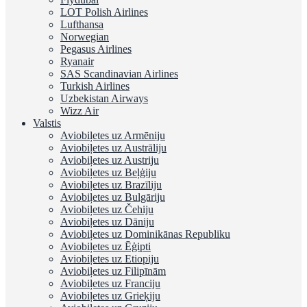
LOT Polish Airlines
Lufthansa
Norwegian
Pegasus Airlines
Ryanair
SAS Scandinavian Airlines
Turkish Airlines
Uzbekistan Airways
Wizz Air
Valstis
Aviobiļetes uz Armēniju
Aviobiļetes uz Austrāliju
Aviobiļetes uz Austriju
Aviobiļetes uz Beļģiju
Aviobiļetes uz Brazīliju
Aviobiļetes uz Bulgāriju
Aviobiļetes uz Čehiju
Aviobiļetes uz Dāniju
Aviobiļetes uz Dominikānas Republiku
Aviobiļetes uz Ēģipti
Aviobiļetes uz Etiopiju
Aviobiļetes uz Filipīnām
Aviobiļetes uz Franciju
Aviobiļetes uz Grieķiju