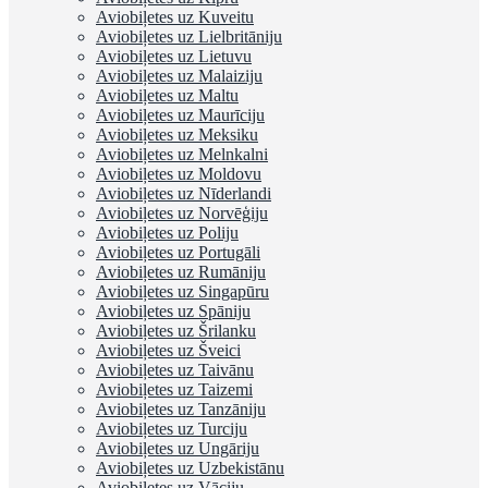
Aviobiļetes uz Kuveitu
Aviobiļetes uz Lielbritāniju
Aviobiļetes uz Lietuvu
Aviobiļetes uz Malaiziju
Aviobiļetes uz Maltu
Aviobiļetes uz Maurīciju
Aviobiļetes uz Meksiku
Aviobiļetes uz Melnkalni
Aviobiļetes uz Moldovu
Aviobiļetes uz Nīderlandi
Aviobiļetes uz Norvēģiju
Aviobiļetes uz Poliju
Aviobiļetes uz Portugāli
Aviobiļetes uz Rumāniju
Aviobiļetes uz Singapūru
Aviobiļetes uz Spāniju
Aviobiļetes uz Šrilanku
Aviobiļetes uz Šveici
Aviobiļetes uz Taivānu
Aviobiļetes uz Taizemi
Aviobiļetes uz Tanzāniju
Aviobiļetes uz Turciju
Aviobiļetes uz Ungāriju
Aviobiļetes uz Uzbekistānu
Aviobiļetes uz Vāciju