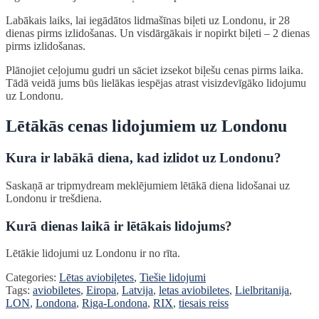
Labākais laiks, lai iegādātos lidmašīnas biļeti uz Londonu, ir 28
dienas pirms izlidošanas. Un visdārgākais ir nopirkt biļeti – 2 dienas
pirms izlidošanas.
Plānojiet ceļojumu gudri un sāciet izsekot biļešu cenas pirms laika.
Tādā veidā jums būs lielākas iespējas atrast visizdevīgāko lidojumu
uz Londonu.
Lētākās cenas lidojumiem uz Londonu
Kura ir labākā diena, kad izlidot uz Londonu?
Saskaņā ar tripmydream meklējumiem lētākā diena lidošanai uz
Londonu ir trešdiena.
Kurā dienas laikā ir lētākais lidojums?
Lētākie lidojumi uz Londonu ir no rīta.
Categories:
Lētas aviobiļetes
,
Tiešie lidojumi
Tags:
aviobiletes
,
Eiropa
,
Latvija
,
letas aviobiletes
,
Lielbritanija
,
LON
,
Londona
,
Riga-Londona
,
RIX
,
tiesais reiss