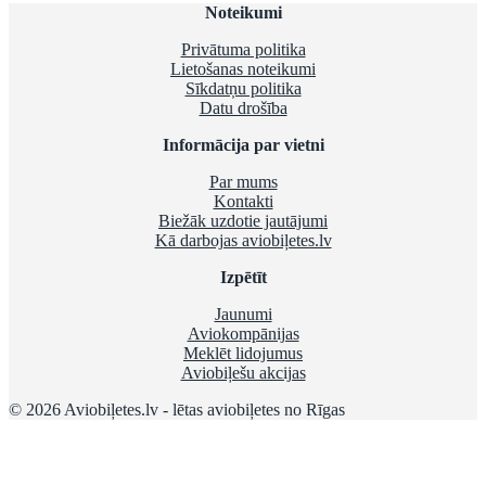
Noteikumi
Privātuma politika
Lietošanas noteikumi
Sīkdatņu politika
Datu drošība
Informācija par vietni
Par mums
Kontakti
Biežāk uzdotie jautājumi
Kā darbojas aviobiļetes.lv
Izpētīt
Jaunumi
Aviokompānijas
Meklēt lidojumus
Aviobiļešu akcijas
© 2026 Aviobiļetes.lv - lētas aviobiļetes no Rīgas