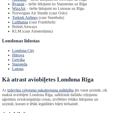
Ryanair
– tiešie lidojumi no Stanstedas uz Rīgu
WizzAir
– tiešie lidojumi no Lutonas uz Rīgu
Norwegian Air Shuttle (caur Oslo)
Turkish Airlines
(caur Stambulu)
Lufthansa
(caur Frankfurti)
British Airways
KLM (caur Amsterdamu)
Londonas lidostas
Londona City
Hītrova
Getvika
Stansteda
Lutona
Kā atrast aviobiļetes Londona Rīga
Ar
izdevīgu ceļojumu pakalpojuma palīdzību
jūs varat uzzināt, cik
maksā aviobiļete Londona Rīga, salīdzināt dažādu ceļojumu
aģentūru aviokompāniju cenas, izvēlēties ērtāko lidojumu un
uzzināt, kuram ir lētāk iegādāties biļeti tiešsaistē.