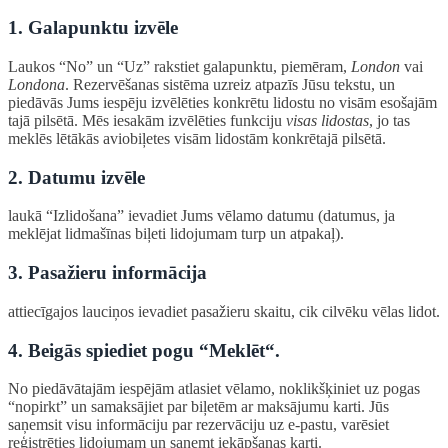
1. Galapunktu izvēle
Laukos “No” un “Uz” rakstiet galapunktu, piemēram,
London
vai
Londona
. Rezervēšanas sistēma uzreiz atpazīs Jūsu tekstu, un
piedāvās Jums iespēju izvēlēties konkrētu lidostu no visām esošajām
tajā pilsētā. Mēs iesakām izvēlēties funkciju
visas lidostas
, jo tas
meklēs lētākās aviobiļetes visām lidostām konkrētajā pilsētā.
2. Datumu izvēle
laukā “Izlidošana” ievadiet Jums vēlamo datumu (datumus, ja
meklējat lidmašīnas biļeti lidojumam turp un atpakaļ).
3. Pasažieru informācija
attiecīgajos lauciņos ievadiet pasažieru skaitu, cik cilvēku vēlas lidot.
4. Beigās spiediet pogu “Meklēt“.
No piedāvātajām iespējām atlasiet vēlamo, noklikšķiniet uz pogas
“nopirkt” un samaksājiet par biļetēm ar maksājumu karti. Jūs
saņemsit visu informāciju par rezervāciju uz e-pastu, varēsiet
reģistrēties lidojumam un saņemt iekāpšanas karti.