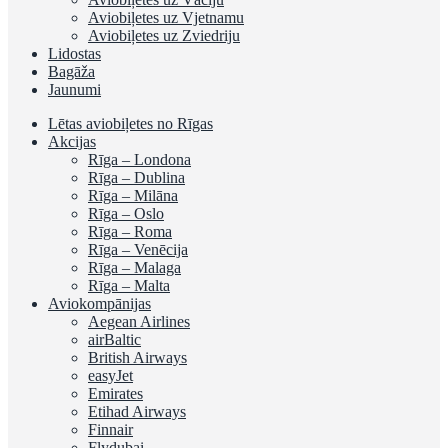
Aviobiļetes uz Vjetnamu
Aviobiļetes uz Zviedriju
Lidostas
Bagāža
Jaunumi
Lētas aviobiļetes no Rīgas
Akcijas
Rīga – Londona
Rīga – Dublina
Rīga – Milāna
Rīga – Oslo
Rīga – Roma
Rīga – Venēcija
Rīga – Malaga
Rīga – Malta
Aviokompānijas
Aegean Airlines
airBaltic
British Airways
easyJet
Emirates
Etihad Airways
Finnair
Flydubai