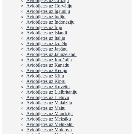
Aviobiļetes uz Gruziju
Aviobiļetes uz Horvātiju
Aviobiļetes uz Igauniju
Aviobiļetes uz Indiju
Aviobiļetes uz Indonēziju
Aviobiļetes uz Īriju
Aviobiļetes uz Islandi
Aviobiļetes uz Itāliju
Aviobiļetes uz Izraēlu
Aviobiļetes uz Japānu
Aviobiļetes uz Jaunzēlandi
Aviobiļetes uz Jordāniju
Aviobiļetes uz Kanādu
Aviobiļetes uz Keniju
Aviobiļetes uz Ķīnu
Aviobiļetes uz Kipru
Aviobiļetes uz Kuveitu
Aviobiļetes uz Lielbritāniju
Aviobiļetes uz Lietuvu
Aviobiļetes uz Malaiziju
Aviobiļetes uz Maltu
Aviobiļetes uz Maurīciju
Aviobiļetes uz Meksiku
Aviobiļetes uz Melnkalni
Aviobiļetes uz Moldovu