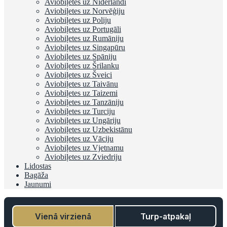
Aviobiļetes uz Nīderlandi
Aviobiļetes uz Norvēģiju
Aviobiļetes uz Poliju
Aviobiļetes uz Portugāli
Aviobiļetes uz Rumāniju
Aviobiļetes uz Singapūru
Aviobiļetes uz Spāniju
Aviobiļetes uz Šrilanku
Aviobiļetes uz Šveici
Aviobiļetes uz Taivānu
Aviobiļetes uz Taizemi
Aviobiļetes uz Tanzāniju
Aviobiļetes uz Turciju
Aviobiļetes uz Ungāriju
Aviobiļetes uz Uzbekistānu
Aviobiļetes uz Vāciju
Aviobiļetes uz Vjetnamu
Aviobiļetes uz Zviedriju
Lidostas
Bagāža
Jaunumi
Vienā virzienā
Turp-atpakaļ