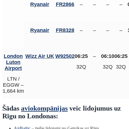
Ryanair
FR2866
–
–
–
–
Ryanair
FR8328
–
–
–
–
London
Wizz Air UK
W92502
06:25
–
06:10
06:25
Luton
32Q
32Q
32Q
Airport
LTN /
EGGW –
1,664 km
Šādas
aviokompānijas
veic lidojumus uz
Rīgu no Londonas:
AirBaltic
– tiešie lidojumi no Getvikas uz Rīgu