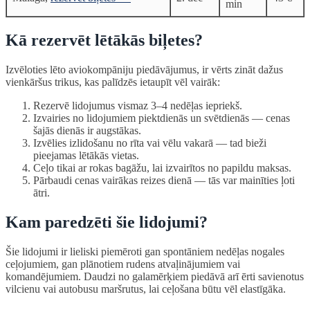
min
Kā rezervēt lētākās biļetes?
Izvēloties lēto aviokompāniju piedāvājumus, ir vērts zināt dažus
vienkāršus trikus, kas palīdzēs ietaupīt vēl vairāk:
Rezervē lidojumus vismaz 3–4 nedēļas iepriekš.
Izvairies no lidojumiem piektdienās un svētdienās — cenas
šajās dienās ir augstākas.
Izvēlies izlidošanu no rīta vai vēlu vakarā — tad bieži
pieejamas lētākās vietas.
Ceļo tikai ar rokas bagāžu, lai izvairītos no papildu maksas.
Pārbaudi cenas vairākas reizes dienā — tās var mainīties ļoti
ātri.
Kam paredzēti šie lidojumi?
Šie lidojumi ir lieliski piemēroti gan spontāniem nedēļas nogales
ceļojumiem, gan plānotiem rudens atvaļinājumiem vai
komandējumiem. Daudzi no galamērķiem piedāvā arī ērti savienotus
vilcienu vai autobusu maršrutus, lai ceļošana būtu vēl elastīgāka.