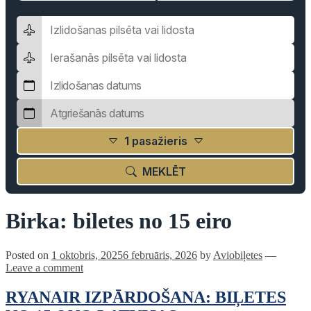
1 pasažieris
MEKLĒT
Birka:
biletes no 15 eiro
Posted on
1 oktobris, 2025
6 februāris, 2026
by
Aviobiļetes
—
Leave a comment
RYANAIR IZPĀRDOŠANA: BIĻETES