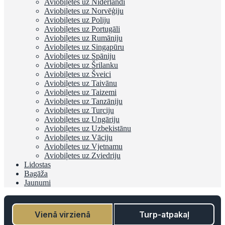
Aviobiļetes uz Nīderlandi
Aviobiļetes uz Norvēģiju
Aviobiļetes uz Poliju
Aviobiļetes uz Portugāli
Aviobiļetes uz Rumāniju
Aviobiļetes uz Singapūru
Aviobiļetes uz Spāniju
Aviobiļetes uz Šrilanku
Aviobiļetes uz Šveici
Aviobiļetes uz Taivānu
Aviobiļetes uz Taizemi
Aviobiļetes uz Tanzāniju
Aviobiļetes uz Turciju
Aviobiļetes uz Ungāriju
Aviobiļetes uz Uzbekistānu
Aviobiļetes uz Vāciju
Aviobiļetes uz Vjetnamu
Aviobiļetes uz Zviedriju
Lidostas
Bagāža
Jaunumi
Vienā virzienā
Turp-atpakaļ