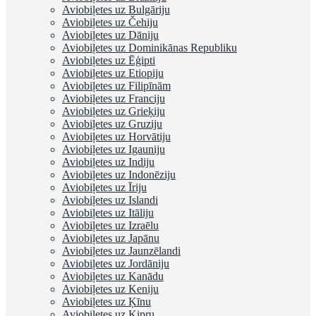
Aviobiļetes uz Bulgāriju
Aviobiļetes uz Čehiju
Aviobiļetes uz Dāniju
Aviobiļetes uz Dominikānas Republiku
Aviobiļetes uz Ēģipti
Aviobiļetes uz Etiopiju
Aviobiļetes uz Filipīnām
Aviobiļetes uz Franciju
Aviobiļetes uz Grieķiju
Aviobiļetes uz Gruziju
Aviobiļetes uz Horvātiju
Aviobiļetes uz Igauniju
Aviobiļetes uz Indiju
Aviobiļetes uz Indonēziju
Aviobiļetes uz Īriju
Aviobiļetes uz Islandi
Aviobiļetes uz Itāliju
Aviobiļetes uz Izraēlu
Aviobiļetes uz Japānu
Aviobiļetes uz Jaunzēlandi
Aviobiļetes uz Jordāniju
Aviobiļetes uz Kanādu
Aviobiļetes uz Keniju
Aviobiļetes uz Ķīnu
Aviobiļetes uz Kipru