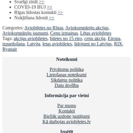
Svarīgi zināt
>>
COVID-19 BUJ
>>
Rīgas lidostas kontakti
>>
Nokļūšana lidostā
>>
Categories:
Aviobiļetes no Rīgas
,
Aviokompāniju akcijas
,
Aviokompāniju jaunumi
,
Cenu izmaiņas
,
Lētas aviobiļetes
Tags:
akcijas aviobiletes
,
biletes no 15 eiro
,
cenu akcija
,
Eiropa
,
izpardošana
,
Latvija
,
letas aviobiletes
,
lidojumi no Latvijas
,
RIX
,
Ryanair
Noteikumi
Privātuma politika
Lietošanas noteikumi
Sīkdatņu politika
Datu drošība
Informācija par vietni
Par mums
Kontakti
Biežāk uzdotie jautājumi
Kā darbojas aviobiļetes.lv
Izpētīt