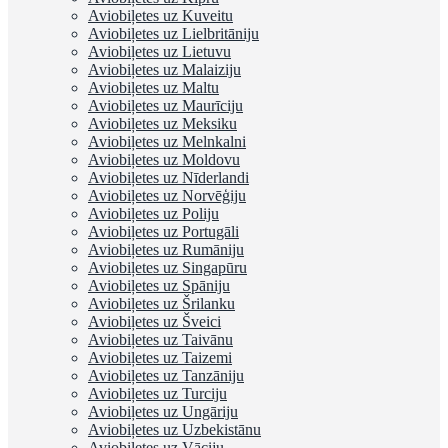
Aviobiļetes uz Kuveitu
Aviobiļetes uz Lielbritāniju
Aviobiļetes uz Lietuvu
Aviobiļetes uz Malaiziju
Aviobiļetes uz Maltu
Aviobiļetes uz Maurīciju
Aviobiļetes uz Meksiku
Aviobiļetes uz Melnkalni
Aviobiļetes uz Moldovu
Aviobiļetes uz Nīderlandi
Aviobiļetes uz Norvēģiju
Aviobiļetes uz Poliju
Aviobiļetes uz Portugāli
Aviobiļetes uz Rumāniju
Aviobiļetes uz Singapūru
Aviobiļetes uz Spāniju
Aviobiļetes uz Šrilanku
Aviobiļetes uz Šveici
Aviobiļetes uz Taivānu
Aviobiļetes uz Taizemi
Aviobiļetes uz Tanzāniju
Aviobiļetes uz Turciju
Aviobiļetes uz Ungāriju
Aviobiļetes uz Uzbekistānu
Aviobiļetes uz Vāciju