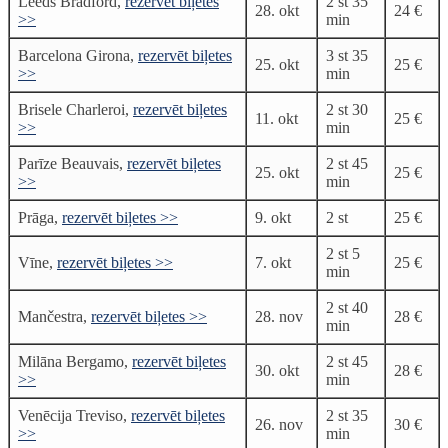
Leeds Bradford,
rezervēt biļetes
2 st 35
28. okt
24 €
>>
min
Barcelona Girona,
rezervēt biļetes
3 st 35
25. okt
25 €
>>
min
Brisele Charleroi,
rezervēt biļetes
2 st 30
11. okt
25 €
>>
min
Parīze Beauvais,
rezervēt biļetes
2 st 45
25. okt
25 €
>>
min
Prāga,
rezervēt biļetes >>
9. okt
2 st
25 €
2 st 5
Vīne,
rezervēt biļetes >>
7. okt
25 €
min
2 st 40
Mančestra,
rezervēt biļetes >>
28. nov
28 €
min
Milāna Bergamo,
rezervēt biļetes
2 st 45
30. okt
28 €
>>
min
Venēcija Treviso,
rezervēt biļetes
2 st 35
26. nov
30 €
>>
min