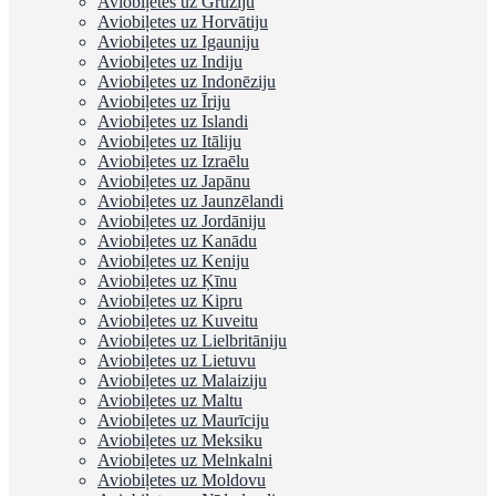
Aviobiļetes uz Gruziju
Aviobiļetes uz Horvātiju
Aviobiļetes uz Igauniju
Aviobiļetes uz Indiju
Aviobiļetes uz Indonēziju
Aviobiļetes uz Īriju
Aviobiļetes uz Islandi
Aviobiļetes uz Itāliju
Aviobiļetes uz Izraēlu
Aviobiļetes uz Japānu
Aviobiļetes uz Jaunzēlandi
Aviobiļetes uz Jordāniju
Aviobiļetes uz Kanādu
Aviobiļetes uz Keniju
Aviobiļetes uz Ķīnu
Aviobiļetes uz Kipru
Aviobiļetes uz Kuveitu
Aviobiļetes uz Lielbritāniju
Aviobiļetes uz Lietuvu
Aviobiļetes uz Malaiziju
Aviobiļetes uz Maltu
Aviobiļetes uz Maurīciju
Aviobiļetes uz Meksiku
Aviobiļetes uz Melnkalni
Aviobiļetes uz Moldovu