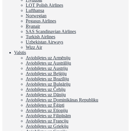
LOT Polish Airlines
Lufthansa
Norwegian
Pegasus Airlines
Ryanair
SAS Scandinavian Airlines
Turkish Airlines
Uzbekistan Airways
Wizz Air
Valstis
Aviobiļetes uz Armēniju
Aviobiļetes uz Austrāliju
Aviobiļetes uz Austriju
Aviobiļetes uz Beļģiju
Aviobiļetes uz Brazīliju
Aviobiļetes uz Bulgāriju
Aviobiļetes uz Čehiju
Aviobiļetes uz Dāniju
Aviobiļetes uz Dominikānas Republiku
Aviobiļetes uz Ēģipti
Aviobiļetes uz Etiopiju
Aviobiļetes uz Filipīnām
Aviobiļetes uz Franciju
Aviobiļetes uz Grieķiju