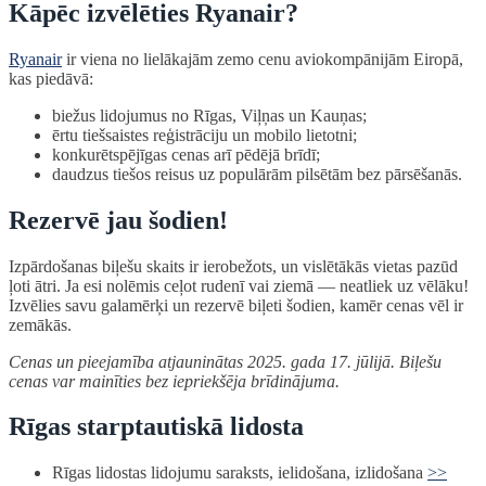
Kāpēc izvēlēties Ryanair?
Ryanair
ir viena no lielākajām zemo cenu aviokompānijām Eiropā,
kas piedāvā:
biežus lidojumus no Rīgas, Viļņas un Kauņas;
ērtu tiešsaistes reģistrāciju un mobilo lietotni;
konkurētspējīgas cenas arī pēdējā brīdī;
daudzus tiešos reisus uz populārām pilsētām bez pārsēšanās.
Rezervē jau šodien!
Izpārdošanas biļešu skaits ir ierobežots, un vislētākās vietas pazūd
ļoti ātri. Ja esi nolēmis ceļot rudenī vai ziemā — neatliek uz vēlāku!
Izvēlies savu galamērķi un rezervē biļeti šodien, kamēr cenas vēl ir
zemākās.
Cenas un pieejamība atjauninātas 2025. gada 17. jūlijā. Biļešu
cenas var mainīties bez iepriekšēja brīdinājuma.
Rīgas starptautiskā lidosta
Rīgas lidostas lidojumu saraksts, ielidošana, izlidošana
>>