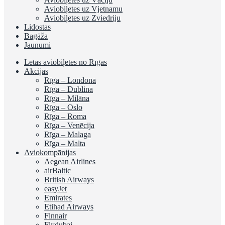
Aviobiļetes uz Vjetnamu
Aviobiļetes uz Zviedriju
Lidostas
Bagāža
Jaunumi
Lētas aviobiļetes no Rīgas
Akcijas
Rīga – Londona
Rīga – Dublina
Rīga – Milāna
Rīga – Oslo
Rīga – Roma
Rīga – Venēcija
Rīga – Malaga
Rīga – Malta
Aviokompānijas
Aegean Airlines
airBaltic
British Airways
easyJet
Emirates
Etihad Airways
Finnair
Flydubai