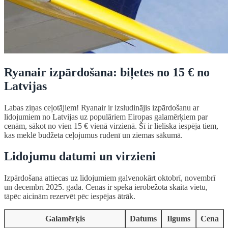
Ryanair izpārdošana: biļetes no 15 € no
Latvijas
Labas ziņas ceļotājiem! Ryanair ir izsludinājis izpārdošanu ar
lidojumiem no Latvijas uz populāriem Eiropas galamērķiem par
cenām, sākot no vien 15 € vienā virzienā. Šī ir lieliska iespēja tiem,
kas meklē budžeta ceļojumus rudenī un ziemas sākumā.
Lidojumu datumi un virzieni
Izpārdošana attiecas uz lidojumiem galvenokārt oktobrī, novembrī
un decembrī 2025. gadā. Cenas ir spēkā ierobežotā skaitā vietu,
tāpēc aicinām rezervēt pēc iespējas ātrāk.
Galamērķis
Datums
Ilgums
Cena