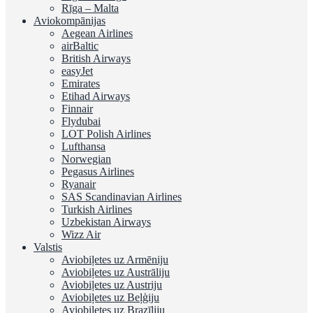
Rīga – Malta
Aviokompānijas
Aegean Airlines
airBaltic
British Airways
easyJet
Emirates
Etihad Airways
Finnair
Flydubai
LOT Polish Airlines
Lufthansa
Norwegian
Pegasus Airlines
Ryanair
SAS Scandinavian Airlines
Turkish Airlines
Uzbekistan Airways
Wizz Air
Valstis
Aviobiļetes uz Armēniju
Aviobiļetes uz Austrāliju
Aviobiļetes uz Austriju
Aviobiļetes uz Beļģiju
Aviobiļetes uz Brazīliju