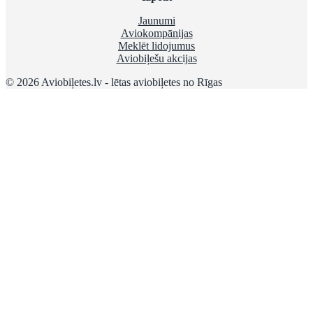
Jaunumi
Aviokompānijas
Meklēt lidojumus
Aviobiļešu akcijas
© 2026 Aviobiļetes.lv - lētas aviobiļetes no Rīgas