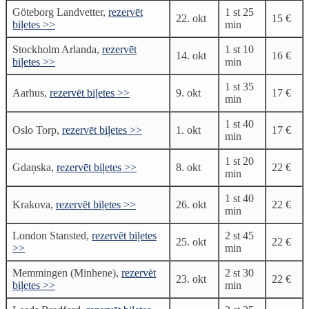
Göteborg Landvetter,
rezervēt
1 st 25
22. okt
15 €
biļetes >>
min
Stockholm Arlanda,
rezervēt
1 st 10
14. okt
16 €
biļetes >>
min
1 st 35
Aarhus,
rezervēt biļetes >>
9. okt
17 €
min
1 st 40
Oslo Torp,
rezervēt biļetes >>
1. okt
17 €
min
1 st 20
Gdaņska,
rezervēt biļetes >>
8. okt
22 €
min
1 st 40
Krakova,
rezervēt biļetes >>
26. okt
22 €
min
London Stansted,
rezervēt biļetes
2 st 45
25. okt
22 €
>>
min
Memmingen (Minhene),
rezervēt
2 st 30
23. okt
22 €
biļetes >>
min