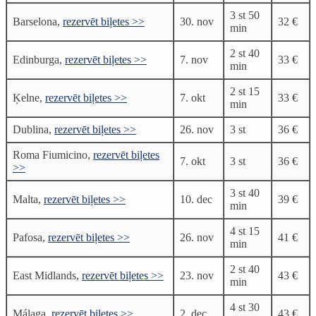
3 st 50
Barselona,
rezervēt biļetes >>
30. nov
32 €
min
2 st 40
Edinburga,
rezervēt biļetes >>
7. nov
33 €
min
2 st 15
Ķelne,
rezervēt biļetes >>
7. okt
33 €
min
Dublina,
rezervēt biļetes >>
26. nov
3 st
36 €
Roma Fiumicino,
rezervēt biļetes
7. okt
3 st
36 €
>>
3 st 40
Malta,
rezervēt biļetes >>
10. dec
39 €
min
4 st 15
Pafosa,
rezervēt biļetes >>
26. nov
41 €
min
2 st 40
East Midlands,
rezervēt biļetes >>
23. nov
43 €
min
4 st 30
Málaga,
rezervēt biļetes >>
2. dec
43 €