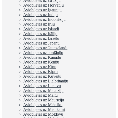
Aviobiļetes uz Gruziju
Aviobiļetes uz Horvātiju
Aviobiļetes uz Igauniju
Aviobiļetes uz Indiju
Aviobiļetes uz Indonēziju
Aviobiļetes uz Īriju
Aviobiļetes uz Islandi
Aviobiļetes uz Itāliju
Aviobiļetes uz Izraēlu
Aviobiļetes uz Japānu
Aviobiļetes uz Jaunzēlandi
Aviobiļetes uz Jordāniju
Aviobiļetes uz Kanādu
Aviobiļetes uz Keniju
Aviobiļetes uz Ķīnu
Aviobiļetes uz Kipru
Aviobiļetes uz Kuveitu
Aviobiļetes uz Lielbritāniju
Aviobiļetes uz Lietuvu
Aviobiļetes uz Malaiziju
Aviobiļetes uz Maltu
Aviobiļetes uz Maurīciju
Aviobiļetes uz Meksiku
Aviobiļetes uz Melnkalni
Aviobiļetes uz Moldovu