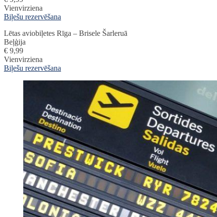
Vienvirziena
Biļešu rezervēšana
Lētas aviobiļetes Rīga – Brisele Šarleruā
Beļģija
€ 9,99
Vienvirziena
Biļešu rezervēšana