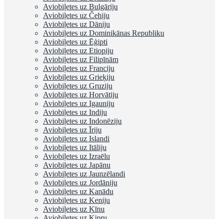
Aviobiļetes uz Bulgāriju
Aviobiļetes uz Čehiju
Aviobiļetes uz Dāniju
Aviobiļetes uz Dominikānas Republiku
Aviobiļetes uz Ēģipti
Aviobiļetes uz Etiopiju
Aviobiļetes uz Filipīnām
Aviobiļetes uz Franciju
Aviobiļetes uz Grieķiju
Aviobiļetes uz Gruziju
Aviobiļetes uz Horvātiju
Aviobiļetes uz Igauniju
Aviobiļetes uz Indiju
Aviobiļetes uz Indonēziju
Aviobiļetes uz Īriju
Aviobiļetes uz Islandi
Aviobiļetes uz Itāliju
Aviobiļetes uz Izraēlu
Aviobiļetes uz Japānu
Aviobiļetes uz Jaunzēlandi
Aviobiļetes uz Jordāniju
Aviobiļetes uz Kanādu
Aviobiļetes uz Keniju
Aviobiļetes uz Ķīnu
Aviobiļetes uz Kipru