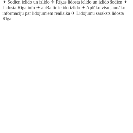
✈︎ Šodien ielido un izlido ✈︎ Rīgas lidosta ielido un izlido šodien ✈︎
Lidosta Rīga info ✈︎ airBaltic ielido izlido ✈︎ Aplūko visu jaunāko
informāciju par lidojumiem reāllaikā ✈︎ Lidojumu saraksts lidosta
Rīga