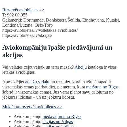
Rezervēt aviobiļetes >>
T: 902 00 955
Galamērķi: Dortmunde, Donkastera/Šefilda, Eindhovena, Kutaisi,
Londona/Lutona, Oslo/Torp
https://aviobiļetes.lv/visletakas-aviobiletes/
https://aviobiļetes.lv/akcijas/
Aviokompāniju īpašie piedāvājumi un
akcijas
Vai vēlaties ceļot vairāk un tērēt mazāk?
Akciju
katalogā ir visas
lētākās aviobiļetes.
Apmeklējiet
atlaižu sadaļu
un uzziniet, kurā maršrutā tagad ir
viszemākās cenas (pārbaudiet, piemēram, kurā
maršrutā no Rīgas
šobrīd ir viszemākās cenas). Jūs varat plānot savu ceļojumu no
jebkuras lidostas – un uz jebkuru lidostu.
Meklēt un rezervēt aviobiļetes >>
Aviokompāniju
piedāvājumi no Rīgas
Aviokompāniju
akcijas no Viļņas
Aviokompāniju
akcijas no Tallinas