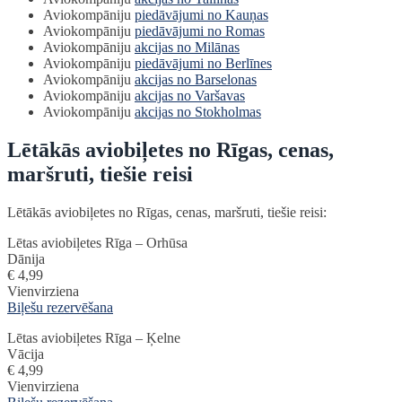
Aviokompāniju
piedāvājumi no Kauņas
Aviokompāniju
piedāvājumi no Romas
Aviokompāniju
akcijas no Milānas
Aviokompāniju
piedāvājumi no Berlīnes
Aviokompāniju
akcijas no Barselonas
Aviokompāniju
akcijas no Varšavas
Aviokompāniju
akcijas no Stokholmas
Lētākās aviobiļetes no Rīgas, cenas,
maršruti, tiešie reisi
Lētākās aviobiļetes no Rīgas, cenas, maršruti, tiešie reisi:
Lētas aviobiļetes Rīga – Orhūsa
Dānija
€ 4,99
Vienvirziena
Biļešu rezervēšana
Lētas aviobiļetes Rīga – Ķelne
Vācija
€ 4,99
Vienvirziena