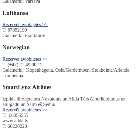
Galamērķi: Varšava
Lufthansa
Rezervēt aviobiļetes >>
T: 67852199
Galamērķi: Frankfurte
Norwegian
Rezervēt aviobiļetes >>
T: (+47) 21 49 00 15
Galamērķi: Kopenhāgena, Oslo/Gardermoen, Stokholma/Ārlanda,
Tronheima
SmartLynx Airlines
Izpilda tūroperatoru Novatours un Alida Tūrs čarterlidojumus uz
Hurgadu un Šarm eš Šeihu.
Rezervēt aviobiļetes >>
T: 66055555
www.alida.lv
T: 66220220