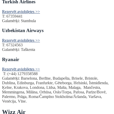
Turkish Airlines
Rezervēt aviobiļetes >>
T: 67359441
Galamērķi: Stambula
Uzbekistan Airways
Rezervēt aviobiļetes >>
T: 67324563
Galamērķi: Taškenta
Ryanair
Rezervēt aviobiļetes >>
T: (+44) 1279358588
Galamērķi: Barselona, Berlīne, Budapešta, Brisele, Bristole,
Dublina, Edinburga, Franfurkte, Gēteborga, Helsinki, Īstmidlenda,
Ķelne, Krakova, Londona, Līdsa, Malta, Malaga, Mančestra,
Memmingena, Milāna, Orhūsa, Oslo/Torpa, Pafosa, Parīze/Bovē,
Palermo, Prāga, Roma/Čampīno Stokholma/Ārlanda, Varšava,
Venēcija, Vīne.
Wizz Air