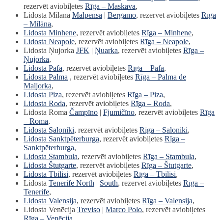
rezervēt aviobiļetes
Rīga – Maskava
,
Lidosta Milāna
Malpensa
|
Bergamo
, rezervēt aviobiļetes
Rīga
– Milāna
,
Lidosta Minhene
, rezervēt aviobiļetes
Rīga – Minhene
,
Lidosta Neapole
, rezervēt aviobiļetes
Rīga – Neapole
,
Lidosta Ņujorka
JFK
|
Ņuarka
, rezervēt aviobiļetes
Rīga –
Ņujorka
,
Lidosta Pafa
, rezervēt aviobiļetes
Rīga – Pafa
,
Lidosta Palma
, rezervēt aviobiļetes
Rīga – Palma de
Maljorka
,
Lidosta Piza
, rezervēt aviobiļetes
Rīga – Piza
,
Lidosta Roda
, rezervēt aviobiļetes
Rīga – Roda
,
Lidosta Roma
Čampīno
|
Fjumičīno
, rezervēt aviobiļetes
Rīga
– Roma
,
Lidosta Saloniki
, rezervēt aviobiļetes
Rīga – Saloniki
,
Lidosta Sanktpēterburga
, rezervēt aviobiļetes
Rīga –
Sanktpēterburga
,
Lidosta Stambula
, rezervēt aviobiļetes
Rīga – Stambula
,
Lidosta Štutgarte
, rezervēt aviobiļetes
Rīga – Štutgarte
,
Lidosta Tbilisi
, rezervēt aviobiļetes
Rīga – Tbilisi
,
Lidosta
Tenerife North
|
South
, rezervēt aviobiļetes
Rīga –
Tenerife
,
Lidosta Valensija
, rezervēt aviobiļetes
Rīga – Valensija
,
Lidosta Venēcija
Treviso
|
Marco Polo
, rezervēt aviobiļetes
Rīga – Venēcija
,