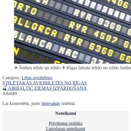
✈︎ Šodien ielido un izlido ✈︎ Rīgas lidosta ielido un izlido šod
Category:
Lētas aviobiļetes
Ziņu
Previous
VISLĒTĀKĀS AVIOBIĻETES NO RĪGAS
post:
Next
🍒 AIRBALTIC ZIEMAS IZPĀRDOŠANA
izvēlne
post:
Atbildēt
Lai komentētu, jums
jāpiesakās
sistēmā.
Noteikumi
Privātuma politika
Lietošanas noteikumi