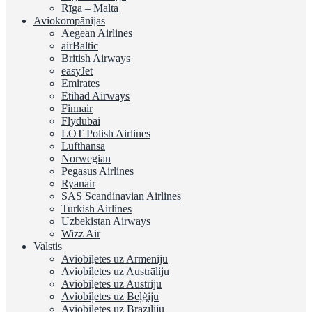
Rīga – Malta
Aviokompānijas
Aegean Airlines
airBaltic
British Airways
easyJet
Emirates
Etihad Airways
Finnair
Flydubai
LOT Polish Airlines
Lufthansa
Norwegian
Pegasus Airlines
Ryanair
SAS Scandinavian Airlines
Turkish Airlines
Uzbekistan Airways
Wizz Air
Valstis
Aviobiļetes uz Armēniju
Aviobiļetes uz Austrāliju
Aviobiļetes uz Austriju
Aviobiļetes uz Beļģiju
Aviobiļetes uz Brazīliju