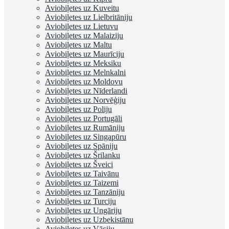
Aviobiļetes uz Kuveitu
Aviobiļetes uz Lielbritāniju
Aviobiļetes uz Lietuvu
Aviobiļetes uz Malaiziju
Aviobiļetes uz Maltu
Aviobiļetes uz Maurīciju
Aviobiļetes uz Meksiku
Aviobiļetes uz Melnkalni
Aviobiļetes uz Moldovu
Aviobiļetes uz Nīderlandi
Aviobiļetes uz Norvēģiju
Aviobiļetes uz Poliju
Aviobiļetes uz Portugāli
Aviobiļetes uz Rumāniju
Aviobiļetes uz Singapūru
Aviobiļetes uz Spāniju
Aviobiļetes uz Šrilanku
Aviobiļetes uz Šveici
Aviobiļetes uz Taivānu
Aviobiļetes uz Taizemi
Aviobiļetes uz Tanzāniju
Aviobiļetes uz Turciju
Aviobiļetes uz Ungāriju
Aviobiļetes uz Uzbekistānu
Aviobiļetes uz Vāciju