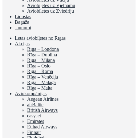
Aviobiļetes uz Vjetnamu
Aviobiļetes uz Zviedriju
Lidostas
Bagāža
Jaunumi
Lētas aviobiļetes no Rīgas
Akcijas
Rīga – Londona
Rīga – Dublina
Rīga – Milāna
Rīga – Oslo
Rīga – Roma
Rīga – Venēcija
Rīga – Malaga
Rīga – Malta
Aviokompānijas
Aegean Airlines
airBaltic
British Airways
easyJet
Emirates
Etihad Airways
Finnair
Flydubai