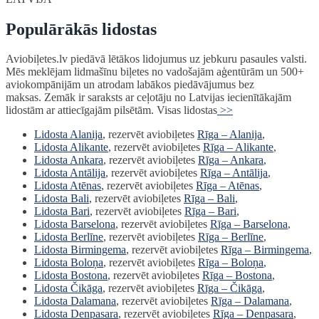
Populārākās lidostas
Aviobiļetes.lv piedāvā lētākos lidojumus uz jebkuru pasaules valsti.
Mēs meklējam lidmašīnu biļetes no vadošajām aģentūrām un 500+
aviokompānijām un atrodam labākos piedāvājumus bez
maksas. Zemāk ir saraksts ar ceļotāju no Latvijas iecienītākajām
lidostām ar attiecīgajām pilsētām. Visas lidostas
>>
Lidosta Alanija
, rezervēt aviobiļetes
Rīga – Alanija
,
Lidosta Alikante
, rezervēt aviobiļetes
Rīga – Alikante
,
Lidosta Ankara
, rezervēt aviobiļetes
Rīga – Ankara
,
Lidosta Antālija
, rezervēt aviobiļetes
Rīga – Antālija
,
Lidosta Atēnas
, rezervēt aviobiļetes
Rīga – Atēnas
,
Lidosta Bali
, rezervēt aviobiļetes
Rīga – Bali
,
Lidosta Bari
, rezervēt aviobiļetes
Rīga – Bari
,
Lidosta Barselona
, rezervēt aviobiļetes
Rīga – Barselona
,
Lidosta Berlīne
, rezervēt aviobiļetes
Rīga – Berlīne
,
Lidosta Birmingema
, rezervēt aviobiļetes
Rīga – Birmingema
,
Lidosta Boloņa
, rezervēt aviobiļetes
Rīga – Boloņa
,
Lidosta Bostona
, rezervēt aviobiļetes
Rīga – Bostona
,
Lidosta Čikāga
, rezervēt aviobiļetes
Rīga – Čikāga
,
Lidosta Dalamana
, rezervēt aviobiļetes
Rīga – Dalamana
,
Lidosta Denpasara
, rezervēt aviobiļetes
Rīga – Denpasara
,