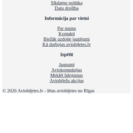
Sīkdatņu politika
Datu drošība
Informācija par vietni
Par mums
Kontakti
Biežāk uzdotie jautājumi
Kā darbojas aviobiļetes.lv
Izpētīt
Jaunumi
Aviokompānijas
Meklēt lidojumus
Aviobiļešu akcijas
© 2026 Aviobiļetes.lv - lētas aviobiļetes no Rīgas