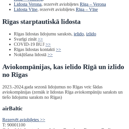
Lidosta Verona
, rezervēt aviobiļetes
Rīga – Verona
Lidosta Vīne
, rezervēt aviobiļetes
Rīga – Vīne
Rīgas starptautiskā lidosta
Rīgas lidostas lidojumu saraksts,
ielido
,
izlido
Svarīgi zināt
>>
COVID-19 BUJ
>>
Rīgas lidostas kontakti
>>
Nokļūšana lidostā
>>
Aviokompānijas, kas ielido Rīgā un izlido
no Rīgas
2023.-2024.gada sezonā lidojumus no Rīgas veic šādas
aviokompānijas (zemāk ir lidostas Rīga aviokompāniju saraksts un
tiešo lidojumu saraksts no Rīgas)
airBaltic
Rezervēt aviobiļetes >>
T: 90001100