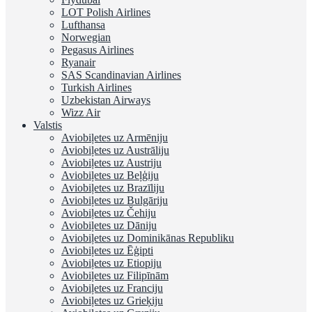
LOT Polish Airlines
Lufthansa
Norwegian
Pegasus Airlines
Ryanair
SAS Scandinavian Airlines
Turkish Airlines
Uzbekistan Airways
Wizz Air
Valstis
Aviobiļetes uz Armēniju
Aviobiļetes uz Austrāliju
Aviobiļetes uz Austriju
Aviobiļetes uz Beļģiju
Aviobiļetes uz Brazīliju
Aviobiļetes uz Bulgāriju
Aviobiļetes uz Čehiju
Aviobiļetes uz Dāniju
Aviobiļetes uz Dominikānas Republiku
Aviobiļetes uz Ēģipti
Aviobiļetes uz Etiopiju
Aviobiļetes uz Filipīnām
Aviobiļetes uz Franciju
Aviobiļetes uz Grieķiju