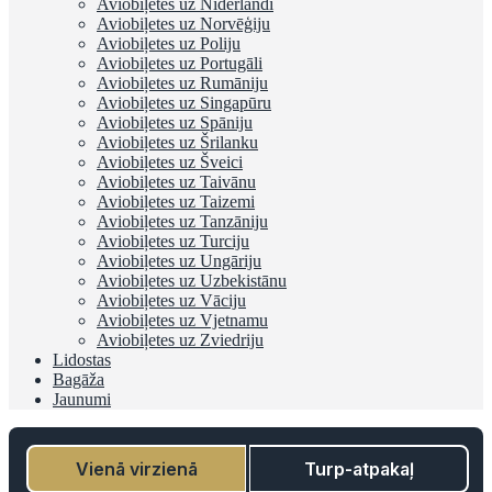
Aviobiļetes uz Nīderlandi
Aviobiļetes uz Norvēģiju
Aviobiļetes uz Poliju
Aviobiļetes uz Portugāli
Aviobiļetes uz Rumāniju
Aviobiļetes uz Singapūru
Aviobiļetes uz Spāniju
Aviobiļetes uz Šrilanku
Aviobiļetes uz Šveici
Aviobiļetes uz Taivānu
Aviobiļetes uz Taizemi
Aviobiļetes uz Tanzāniju
Aviobiļetes uz Turciju
Aviobiļetes uz Ungāriju
Aviobiļetes uz Uzbekistānu
Aviobiļetes uz Vāciju
Aviobiļetes uz Vjetnamu
Aviobiļetes uz Zviedriju
Lidostas
Bagāža
Jaunumi
Vienā virzienā
Turp-atpakaļ