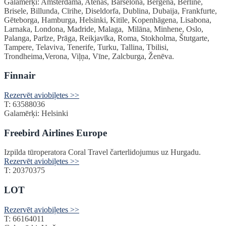
Galamērķi: Amsterdama, Atēnas, Barselona, Bergena, Berlīne,
Brisele, Billunda, Cīrihe, Diseldorfa, Dublina, Dubaija, Frankfurte,
Gēteborga, Hamburga, Helsinki, Kitile, Kopenhāgena, Lisabona,
Larnaka, Londona, Madride, Malaga, Milāna, Minhene, Oslo,
Palanga, Parīze, Prāga, Reikjavīka, Roma, Stokholma, Štutgarte,
Tampere, Telaviva, Tenerife, Turku, Tallina, Tbilisi,
Trondheima,Verona, Viļņa, Vīne, Zalcburga, Ženēva.
Finnair
Rezervēt aviobiļetes >>
T: 63588036
Galamērķi: Helsinki
Freebird Airlines Europe
Izpilda tūroperatora Coral Travel čarterlidojumus uz Hurgadu.
Rezervēt aviobiļetes >>
T: 20370375
LOT
Rezervēt aviobiļetes >>
T: 66164011