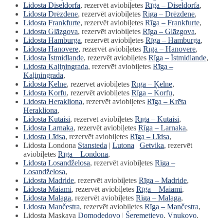
Lidosta Diseldorfa
, rezervēt aviobiļetes
Rīga – Diseldorfa
,
Lidosta Drēzdene
, rezervēt aviobiļetes
Rīga – Drēzdene
,
Lidosta Frankfurte
, rezervēt aviobiļetes
Rīga – Frankfurte
,
Lidosta Glāzgova
, rezervēt aviobiļetes
Rīga – Glāzgova
,
Lidosta Hamburga
, rezervēt aviobiļetes
Rīga – Hamburga
,
Lidosta Hanovere
, rezervēt aviobiļetes
Rīga – Hanovere
,
Lidosta Īstmidlande
, rezervēt aviobiļetes
Rīga – Īstmidlande
,
Lidosta Kaļiņingrada
, rezervēt aviobiļetes
Rīga –
Kaļiņingrada
,
Lidosta Ķelne
, rezervēt aviobiļetes
Rīga – Ķelne
,
Lidosta Korfu
, rezervēt aviobiļetes
Rīga – Korfu
,
Lidosta Herakliona
, rezervēt aviobiļetes
Rīga – Krēta
Herakliona
,
Lidosta Kutaisi
, rezervēt aviobiļetes
Rīga – Kutaisi
,
Lidosta Larnaka
, rezervēt aviobiļetes
Rīga – Larnaka
,
Lidosta Līdsa
, rezervēt aviobiļetes
Rīga – Līdsa
,
Lidosta Londona
Stansteda
|
Lutona
|
Getvika
, rezervēt
aviobiļetes
Rīga – Londona
,
Lidosta Losandželosa
, rezervēt aviobiļetes
Rīga –
Losandželosa
,
Lidosta Madride
, rezervēt aviobiļetes
Rīga – Madride
,
Lidosta Maiami
, rezervēt aviobiļetes
Rīga – Maiami
,
Lidosta Malaga
, rezervēt aviobiļetes
Rīga – Malaga
,
Lidosta Mančestra
, rezervēt aviobiļetes
Rīga – Mančestra
,
Lidosta Maskava
Domodedovo
|
Šeremetjevo
,
Vnukovo
,