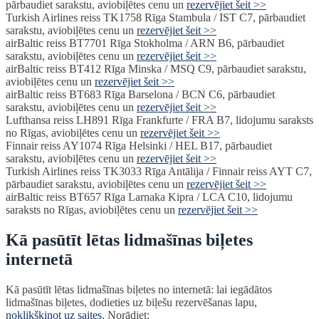
pārbaudiet sarakstu, aviobiļētes cenu un
rezervējiet šeit >>
Turkish Airlines reiss TK1758 Rīga Stambula / IST C7, pārbaudiet
sarakstu, aviobiļētes cenu un
rezervējiet šeit >>
airBaltic reiss BT7701 Rīga Stokholma / ARN B6, pārbaudiet
sarakstu, aviobiļētes cenu un
rezervējiet šeit >>
airBaltic reiss BT412 Rīga Minska / MSQ C9, pārbaudiet sarakstu,
aviobiļētes cenu un
rezervējiet šeit >>
airBaltic reiss BT683 Rīga Barselona / BCN C6, pārbaudiet
sarakstu, aviobiļētes cenu un
rezervējiet šeit >>
Lufthansa reiss LH891 Rīga Frankfurte / FRA B7, lidojumu saraksts
no Rīgas, aviobiļētes cenu un
rezervējiet šeit >>
Finnair reiss AY1074 Rīga Helsinki / HEL B17, pārbaudiet
sarakstu, aviobiļētes cenu un
rezervējiet šeit >>
Turkish Airlines reiss TK3033 Rīga Antālija / Finnair reiss AYT C7,
pārbaudiet sarakstu, aviobiļētes cenu un
rezervējiet šeit >>
airBaltic reiss BT657 Rīga Larnaka Kipra / LCA C10, lidojumu
saraksts no Rīgas, aviobiļētes cenu un
rezervējiet šeit >>
Kā pasūtīt lētas lidmašīnas biļetes
internetā
Kā pasūtīt lētas lidmašīnas biļetes no internetā: lai iegādātos
lidmašīnas biļetes, dodieties uz biļešu rezervēšanas lapu,
noklikšķinot uz saites
. Norādiet: