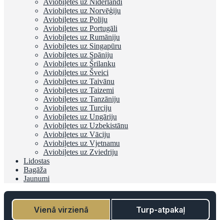
Aviobiļetes uz Nīderlandi
Aviobiļetes uz Norvēģiju
Aviobiļetes uz Poliju
Aviobiļetes uz Portugāli
Aviobiļetes uz Rumāniju
Aviobiļetes uz Singapūru
Aviobiļetes uz Spāniju
Aviobiļetes uz Šrilanku
Aviobiļetes uz Šveici
Aviobiļetes uz Taivānu
Aviobiļetes uz Taizemi
Aviobiļetes uz Tanzāniju
Aviobiļetes uz Turciju
Aviobiļetes uz Ungāriju
Aviobiļetes uz Uzbekistānu
Aviobiļetes uz Vāciju
Aviobiļetes uz Vjetnamu
Aviobiļetes uz Zviedriju
Lidostas
Bagāža
Jaunumi
Vienā virzienā
Turp-atpakaļ