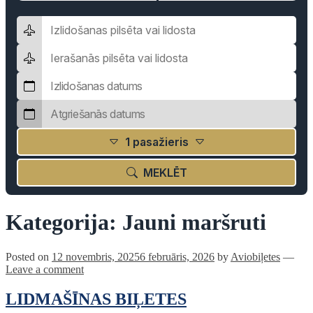
1 pasažieris
MEKLĒT
Kategorija:
Jauni maršruti
Posted on
12 novembris, 2025
6 februāris, 2026
by
Aviobiļetes
—
Leave a comment
LIDMAŠĪNAS BIĻETES