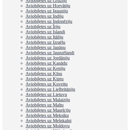
Aviobiļetes uz Gruziju
Aviobiļetes uz Horvātiju
Aviobiļetes uz Igauniju
Aviobiļetes uz Indiju
Aviobiļetes uz Indonēziju
Aviobiļetes uz Īriju
Aviobiļetes uz Islandi
Aviobiļetes uz Itāliju
Aviobiļetes uz Izraēlu
Aviobiļetes uz Japānu
Aviobiļetes uz Jaunzēlandi
Aviobiļetes uz Jordāniju
Aviobiļetes uz Kanādu
Aviobiļetes uz Keniju
Aviobiļetes uz Ķīnu
Aviobiļetes uz Kipru
Aviobiļetes uz Kuveitu
Aviobiļetes uz Lielbritāniju
Aviobiļetes uz Lietuvu
Aviobiļetes uz Malaiziju
Aviobiļetes uz Maltu
Aviobiļetes uz Maurīciju
Aviobiļetes uz Meksiku
Aviobiļetes uz Melnkalni
Aviobiļetes uz Moldovu