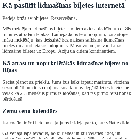
Kā pasūtīt lidmašīnas biļetes internetā
Pēdējā brīža aviobiļetes. Rezervēšana.
Mēs meklējam lidmašīnas biļetes simtiem aviosabiedrību un dažās
minūtēs atrodam lētākās. Lai iegādātos lētu lidojumu, izmantojiet
mūsu meklētāju, kas tiešsaistē bez maksas salīdzina lidmašīnas
biļetes un atrod lētākos lidojumus. Mūsu vietnē jūs varat atrast
lidmašīnu biļetes uz Eiropu, Āziju un citiem kontinentiem.
Kā atrast un nopirkt lētākās lidmašīnas biļetes no
Rīgas
Sāciet plānot uz priekšu. Jums būs laiks izpētīt maršrutu, virziena
sezonalitāti un citus ceļojuma smalkumus. Iegādājieties biļetes ne
vēlāk kā 2-3 mēnešus pirms izlidošanas, kad tās pirmo reizi nonāk
pārdošanā.
Zemu cenu kalendārs
Kalendārs ir ērti lietojams, ja jums ir ideja par to, kur vēlaties lidot.
Galvenajā lapā ievadiet, no kurienes un kur vēlaties lidot, un
kalendārs parādīs, kurās dienās lidojums ir lētāks – šie datumi ir