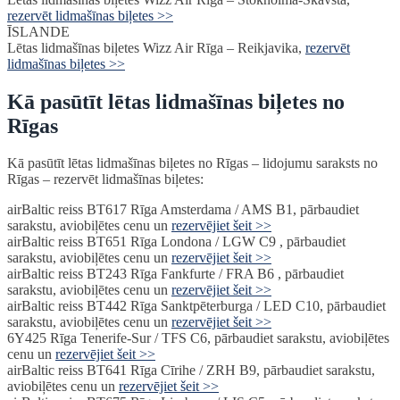
rezervēt lidmašīnas biļetes >>
ĪSLANDE
Lētas lidmašīnas biļetes Wizz Air Rīga – Reikjavika
,
rezervēt
lidmašīnas biļetes >>
Kā pasūtīt lētas lidmašīnas biļetes no
Rīgas
Kā pasūtīt lētas lidmašīnas biļetes no Rīgas – lidojumu saraksts no
Rīgas – rezervēt lidmašīnas biļetes:
airBaltic reiss BT617 Rīga Amsterdama / AMS B1, pārbaudiet
sarakstu, aviobiļētes cenu un
rezervējiet šeit >>
airBaltic reiss BT651 Rīga Londona / LGW C9 , pārbaudiet
sarakstu, aviobiļētes cenu un
rezervējiet šeit >>
airBaltic reiss BT243 Rīga Fankfurte / FRA B6 , pārbaudiet
sarakstu, aviobiļētes cenu un
rezervējiet šeit >>
airBaltic reiss BT442 Rīga Sanktpēterburga / LED C10, pārbaudiet
sarakstu, aviobiļētes cenu un
rezervējiet šeit >>
6Y425 Rīga Tenerife-Sur / TFS C6, pārbaudiet sarakstu, aviobiļētes
cenu un
rezervējiet šeit >>
airBaltic reiss BT641 Rīga Cīrihe / ZRH B9, pārbaudiet sarakstu,
aviobiļētes cenu un
rezervējiet šeit >>