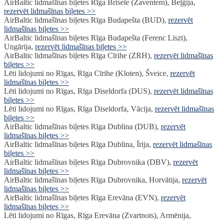
AirBaltic lidmašīnas biļetes Rīga Brisele (Zaventem), Beļģija,
rezervēt lidmašīnas biļetes >>
AirBaltic lidmašīnas biļetes Rīga Budapešta (BUD),
rezervēt
lidmašīnas biļetes >>
AirBaltic lidmašīnas biļetes Rīga Budapešta (Ferenc Liszt),
Ungārija,
rezervēt lidmašīnas biļetes >>
AirBaltic lidmašīnas biļetes Rīga Cīrihe (ZRH),
rezervēt lidmašīnas
biļetes >>
Lēti lidojumi no Rīgas, Rīga Cīrihe (Kloten), Šveice,
rezervēt
lidmašīnas biļetes >>
Lēti lidojumi no Rīgas, Rīga Diseldorfa (DUS),
rezervēt lidmašīnas
biļetes >>
Lēti lidojumi no Rīgas, Rīga Diseldorfa, Vācija,
rezervēt lidmašīnas
biļetes >>
AirBaltic lidmašīnas biļetes Rīga Dublina (DUB),
rezervēt
lidmašīnas biļetes >>
AirBaltic lidmašīnas biļetes Rīga Dublina, Īrija,
rezervēt lidmašīnas
biļetes >>
AirBaltic lidmašīnas biļetes Rīga Dubrovnika (DBV),
rezervēt
lidmašīnas biļetes >>
AirBaltic lidmašīnas biļetes Rīga Dubrovnika, Horvātija,
rezervēt
lidmašīnas biļetes >>
AirBaltic lidmašīnas biļetes Rīga Erevāna (EVN),
rezervēt
lidmašīnas biļetes >>
Lēti lidojumi no Rīgas, Rīga Erevāna (Zvartnots), Armēnija,