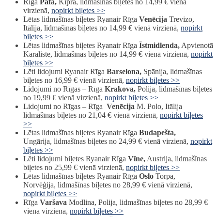
Rīga
Pafa,
Kipra, lidmašīnas biļetes no 14,99 € vienā
virzienā,
nopirkt biļetes >>
Lētas lidmašīnas biļetes Ryanair Rīga
Venēcija
Trevizo,
Itālija, lidmašīnas biļetes no 14,99 € vienā virzienā,
nopirkt
biļetes >>
Lētas lidmašīnas biļetes Ryanair Rīga
Īstmidlenda,
Apvienotā
Karaliste, lidmašīnas biļetes no 14,99 € vienā virzienā,
nopirkt
biļetes >>
Lēti lidojumi Ryanair Rīga
Barselona,
Spānija, lidmašīnas
biļetes no 16,99 € vienā virzienā,
nopirkt biļetes >>
Lidojumi no Rīgas – Rīga
Krakova,
Polija, lidmašīnas biļetes
no 19,99 € vienā virzienā,
nopirkt biļetes >>
Lidojumi no Rīgas – Rīga
Venēcija
M. Polo, Itālija
lidmašīnas biļetes no 21,04 € vienā virzienā,
nopirkt biļetes
>>
Lētas lidmašīnas biļetes Ryanair Rīga
Budapešta,
Ungārija, lidmašīnas biļetes no 24,99 € vienā virzienā,
nopirkt
biļetes >>
Lēti lidojumi biļetes Ryanair Rīga
Vīne,
Austrija, lidmašīnas
biļetes no 25,99 € vienā virzienā,
nopirkt biļetes >>
Lētas lidmašīnas biļetes Ryanair Rīga
Oslo
Torpa,
Norvēģija, lidmašīnas biļetes no 28,99 € vienā virzienā,
nopirkt biļetes >>
Rīga
Varšava
Modlina, Polija, lidmašīnas biļetes no 28,99 €
vienā virzienā,
nopirkt biļetes >>