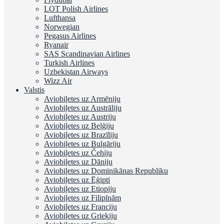
LOT Polish Airlines
Lufthansa
Norwegian
Pegasus Airlines
Ryanair
SAS Scandinavian Airlines
Turkish Airlines
Uzbekistan Airways
Wizz Air
Valstis
Aviobiļetes uz Armēniju
Aviobiļetes uz Austrāliju
Aviobiļetes uz Austriju
Aviobiļetes uz Beļģiju
Aviobiļetes uz Brazīliju
Aviobiļetes uz Bulgāriju
Aviobiļetes uz Čehiju
Aviobiļetes uz Dāniju
Aviobiļetes uz Dominikānas Republiku
Aviobiļetes uz Ēģipti
Aviobiļetes uz Etiopiju
Aviobiļetes uz Filipīnām
Aviobiļetes uz Franciju
Aviobiļetes uz Grieķiju