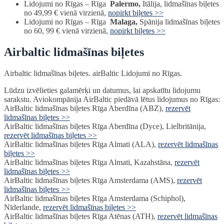
Lidojumi no Rīgas – Rīga
Palermo,
Itālija, lidmašīnas biļetes
no 49,99 € vienā virzienā,
nopirkt biļetes >>
Lidojumi no Rīgas – Rīga
Malaga,
Spānija lidmašīnas biļetes
no 60, 99 € vienā virzienā,
nopirkt biļetes >>
Airbaltic lidmašīnas biļetes
Airbaltic lidmašīnas biļetes. airBaltic Lidojumi no Rīgas.
Lūdzu izvēlieties galamērķi un datumus, lai apskatītu lidojumu
sarakstu. Aviokompānija AirBaltic piedāvā lētus lidojumus no Rīgas:
AirBaltic lidmašīnas biļetes Rīga Aberdīna (ABZ),
rezervēt
lidmašīnas biļetes >>
AirBaltic lidmašīnas biļetes Rīga Aberdīna (Dyce), Lielbritānija,
rezervēt lidmašīnas biļetes >>
AirBaltic lidmašīnas biļetes Rīga Almati (ALA),
rezervēt lidmašīnas
biļetes >>
AirBaltic lidmašīnas biļetes Rīga Almati, Kazahstāna,
rezervēt
lidmašīnas biļetes >>
AirBaltic lidmašīnas biļetes Rīga Amsterdama (AMS),
rezervēt
lidmašīnas biļetes >>
AirBaltic lidmašīnas biļetes Rīga Amsterdama (Schiphol),
Nīderlande,
rezervēt lidmašīnas biļetes >>
AirBaltic lidmašīnas biļetes Rīga Atēnas (ATH),
rezervēt lidmašīnas