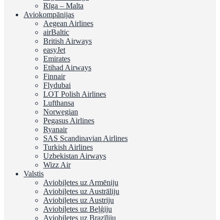
Rīga – Malta
Aviokompānijas
Aegean Airlines
airBaltic
British Airways
easyJet
Emirates
Etihad Airways
Finnair
Flydubai
LOT Polish Airlines
Lufthansa
Norwegian
Pegasus Airlines
Ryanair
SAS Scandinavian Airlines
Turkish Airlines
Uzbekistan Airways
Wizz Air
Valstis
Aviobiļetes uz Armēniju
Aviobiļetes uz Austrāliju
Aviobiļetes uz Austriju
Aviobiļetes uz Beļģiju
Aviobiļetes uz Brazīliju