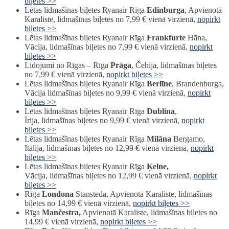
biļetes >>
Lētas lidmašīnas biļetes Ryanair Rīga
Edinburga
, Apvienotā
Karaliste, lidmašīnas biļetes no 7,99 € vienā virzienā,
nopirkt
biļetes >>
Lētas lidmašīnas biļetes Ryanair Rīga
Frankfurte
Hāna,
Vācija, lidmašīnas biļetes no 7,99 € vienā virzienā,
nopirkt
biļetes >>
Lidojumi no Rīgas – Rīga
Prāga
, Čehija, lidmašīnas biļetes
no 7,99 € vienā virzienā,
nopirkt biļetes >>
Lētas lidmašīnas biļetes Ryanair Rīga
Berlīne
, Brandenburga,
Vācija lidmašīnas biļetes no 9,99 € vienā virzienā,
nopirkt
biļetes >>
Lētas lidmašīnas biļetes Ryanair Rīga
Dublina
,
Īrija, lidmašīnas biļetes no 9,99 € vienā virzienā,
nopirkt
biļetes >>
Lētas lidmašīnas biļetes Ryanair Rīga
Milāna
Bergamo,
Itālija, lidmašīnas biļetes no 12,99 € vienā virzienā,
nopirkt
biļetes >>
Lētas lidmašīnas biļetes Ryanair Rīga
Ķelne,
Vācija, lidmašīnas biļetes no 12,99 € vienā virzienā,
nopirkt
biļetes >>
Rīga
Londona
Stansteda, Apvienotā Karaliste, lidmašīnas
biļetes no 14,99 € vienā virzienā,
nopirkt biļetes >>
Rīga
Mančestra,
Apvienotā Karaliste, lidmašīnas biļetes no
14,99 € vienā virzienā,
nopirkt biļetes >>