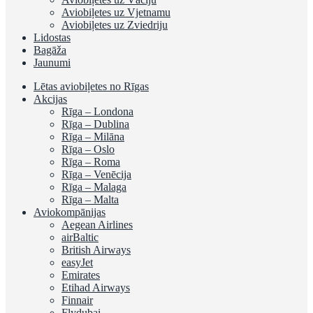
Aviobiļetes uz Vjetnamu
Aviobiļetes uz Zviedriju
Lidostas
Bagāža
Jaunumi
Lētas aviobiļetes no Rīgas
Akcijas
Rīga – Londona
Rīga – Dublina
Rīga – Milāna
Rīga – Oslo
Rīga – Roma
Rīga – Venēcija
Rīga – Malaga
Rīga – Malta
Aviokompānijas
Aegean Airlines
airBaltic
British Airways
easyJet
Emirates
Etihad Airways
Finnair
Flydubai