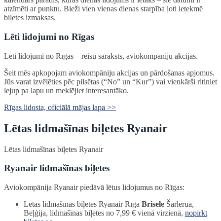
atzīmēti ar punktu. Bieži vien vienas dienas starpība ļoti ietekmē
biļetes izmaksas.
Lēti lidojumi no Rīgas
Lēti lidojumi no Rīgas – reisu saraksts, aviokompāniju akcijas.
Šeit mēs apkopojam aviokompāniju akcijas un pārdošanas apjomus.
Jūs varat izvēlēties pēc pilsētas (“No” un “Kur”) vai vienkārši ritiniet
lejup pa lapu un meklējiet interesantāko.
Rīgas lidosta, oficiālā mājas lapa >>
Lētas lidmašīnas biļetes Ryanair
Lētas lidmašīnas biļetes Ryanair
Ryanair lidmašīnas biļetes
Aviokompānija Ryanair piedāvā lētus lidojumus no Rīgas:
Lētas lidmašīnas biļetes Ryanair Rīga
Brisele
Šarleruā,
Beļģija, lidmašīnas biļetes no 7,99 € vienā virzienā,
nopirkt