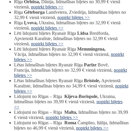
Rīga
Orhūsa,
Dānija, lidmašīnas biļetes no 30,99 € vienā
virzienā,
nopirkt biļetes >>
Rīga
Gēteborga
Landvetera, Zviedrija, lidmašīnas biļetes no
32,99 € vienā virzienā,
nopirkt biļetes >>
Rīga
Ļvova,
Ukraina, lidmašīnas biļetes no 32,99 € vienā
virzienā,
nopirkt biļetes >>
Lēti lidojumi biļetes Ryanair Rīga
Līdsa
Bredforda,
Apvienotā Karaliste, lidmašīnas biļetes no 32,99 € vienā
virzienā,
nopirkt biļetes >>
Lēti lidojumi biļetes Ryanair Rīga
Memmingena,
Vācija, lidmašīnas biļetes no 32,99 € vienā virzienā,
nopirkt
biļetes >>
Lētas lidmašīnas biļetes Ryanair Rīga
Parīze
Bovē,
Francija, lidmašīnas biļetes no 32,99 € vienā virzienā,
nopirkt
biļetes >>
Lētas lidmašīnas biļetes Ryanair Rīga
Bristole,
Apvienotā
Karaliste, lidmašīnas biļetes no 34,99 € vienā virzienā,
nopirkt
biļetes >>
Lidojumi no Rīgas – Rīga
Kijeva-Borispole,
Ukraina,
lidmašīnas biļetes no 39,99 € vienā virzienā,
nopirkt biļetes
>>
Lidojumi no Rīgas – Rīga
Malta,
lidmašīnas biļetes no 39,99
€ vienā virzienā,
nopirkt biļetes >>
Lidojumi no Rīgas – Rīga
Roma
Čampīno, Itālija, lidmašīnas
biļetes no 46,99 € vienā virzienā,
nopirkt biļetes >>