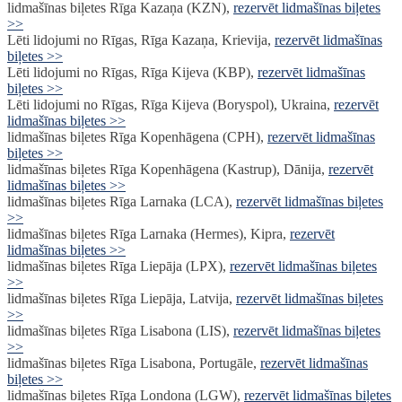
lidmašīnas biļetes Rīga Kazaņa (KZN),
rezervēt lidmašīnas biļetes
>>
Lēti lidojumi no Rīgas, Rīga Kazaņa, Krievija,
rezervēt lidmašīnas
biļetes >>
Lēti lidojumi no Rīgas, Rīga Kijeva (KBP),
rezervēt lidmašīnas
biļetes >>
Lēti lidojumi no Rīgas, Rīga Kijeva (Boryspol), Ukraina,
rezervēt
lidmašīnas biļetes >>
lidmašīnas biļetes Rīga Kopenhāgena (CPH),
rezervēt lidmašīnas
biļetes >>
lidmašīnas biļetes Rīga Kopenhāgena (Kastrup), Dānija,
rezervēt
lidmašīnas biļetes >>
lidmašīnas biļetes Rīga Larnaka (LCA),
rezervēt lidmašīnas biļetes
>>
lidmašīnas biļetes Rīga Larnaka (Hermes), Kipra,
rezervēt
lidmašīnas biļetes >>
lidmašīnas biļetes Rīga Liepāja (LPX),
rezervēt lidmašīnas biļetes
>>
lidmašīnas biļetes Rīga Liepāja, Latvija,
rezervēt lidmašīnas biļetes
>>
lidmašīnas biļetes Rīga Lisabona (LIS),
rezervēt lidmašīnas biļetes
>>
lidmašīnas biļetes Rīga Lisabona, Portugāle,
rezervēt lidmašīnas
biļetes >>
lidmašīnas biļetes Rīga Londona (LGW),
rezervēt lidmašīnas biļetes