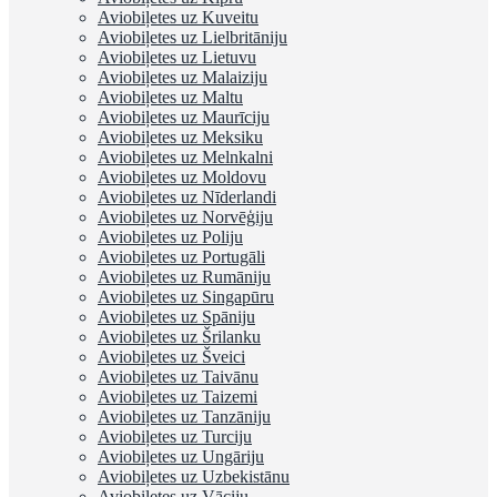
Aviobiļetes uz Kuveitu
Aviobiļetes uz Lielbritāniju
Aviobiļetes uz Lietuvu
Aviobiļetes uz Malaiziju
Aviobiļetes uz Maltu
Aviobiļetes uz Maurīciju
Aviobiļetes uz Meksiku
Aviobiļetes uz Melnkalni
Aviobiļetes uz Moldovu
Aviobiļetes uz Nīderlandi
Aviobiļetes uz Norvēģiju
Aviobiļetes uz Poliju
Aviobiļetes uz Portugāli
Aviobiļetes uz Rumāniju
Aviobiļetes uz Singapūru
Aviobiļetes uz Spāniju
Aviobiļetes uz Šrilanku
Aviobiļetes uz Šveici
Aviobiļetes uz Taivānu
Aviobiļetes uz Taizemi
Aviobiļetes uz Tanzāniju
Aviobiļetes uz Turciju
Aviobiļetes uz Ungāriju
Aviobiļetes uz Uzbekistānu
Aviobiļetes uz Vāciju