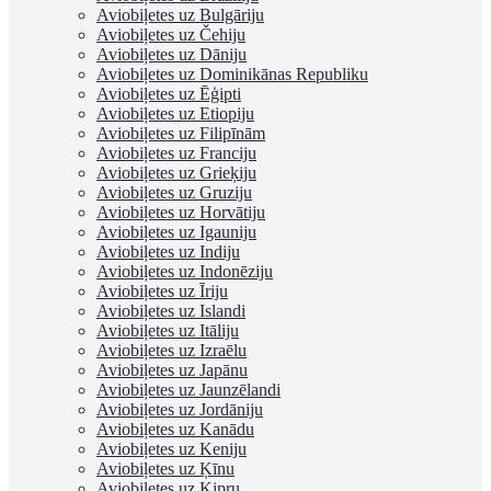
Aviobiļetes uz Bulgāriju
Aviobiļetes uz Čehiju
Aviobiļetes uz Dāniju
Aviobiļetes uz Dominikānas Republiku
Aviobiļetes uz Ēģipti
Aviobiļetes uz Etiopiju
Aviobiļetes uz Filipīnām
Aviobiļetes uz Franciju
Aviobiļetes uz Grieķiju
Aviobiļetes uz Gruziju
Aviobiļetes uz Horvātiju
Aviobiļetes uz Igauniju
Aviobiļetes uz Indiju
Aviobiļetes uz Indonēziju
Aviobiļetes uz Īriju
Aviobiļetes uz Islandi
Aviobiļetes uz Itāliju
Aviobiļetes uz Izraēlu
Aviobiļetes uz Japānu
Aviobiļetes uz Jaunzēlandi
Aviobiļetes uz Jordāniju
Aviobiļetes uz Kanādu
Aviobiļetes uz Keniju
Aviobiļetes uz Ķīnu
Aviobiļetes uz Kipru