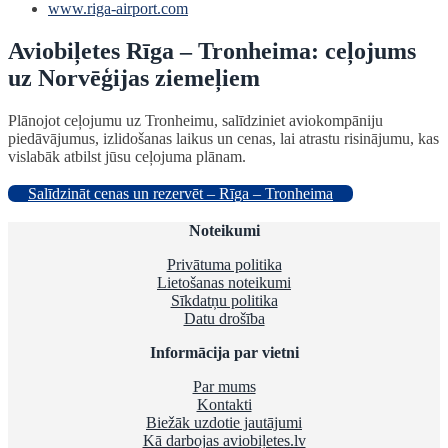
www.riga-airport.com
Aviobiļetes Rīga – Tronheima: ceļojums
uz Norvēģijas ziemeļiem
Plānojot ceļojumu uz Tronheimu, salīdziniet aviokompāniju
piedāvājumus, izlidošanas laikus un cenas, lai atrastu risinājumu, kas
vislabāk atbilst jūsu ceļojuma plānam.
Salīdzināt cenas un rezervēt – Rīga – Tronheima
Noteikumi
Privātuma politika
Lietošanas noteikumi
Sīkdatņu politika
Datu drošība
Informācija par vietni
Par mums
Kontakti
Biežāk uzdotie jautājumi
Kā darbojas aviobiļetes.lv