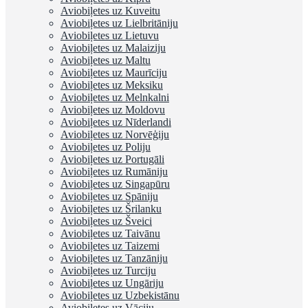
Aviobiļetes uz Kuveitu
Aviobiļetes uz Lielbritāniju
Aviobiļetes uz Lietuvu
Aviobiļetes uz Malaiziju
Aviobiļetes uz Maltu
Aviobiļetes uz Maurīciju
Aviobiļetes uz Meksiku
Aviobiļetes uz Melnkalni
Aviobiļetes uz Moldovu
Aviobiļetes uz Nīderlandi
Aviobiļetes uz Norvēģiju
Aviobiļetes uz Poliju
Aviobiļetes uz Portugāli
Aviobiļetes uz Rumāniju
Aviobiļetes uz Singapūru
Aviobiļetes uz Spāniju
Aviobiļetes uz Šrilanku
Aviobiļetes uz Šveici
Aviobiļetes uz Taivānu
Aviobiļetes uz Taizemi
Aviobiļetes uz Tanzāniju
Aviobiļetes uz Turciju
Aviobiļetes uz Ungāriju
Aviobiļetes uz Uzbekistānu
Aviobiļetes uz Vāciju