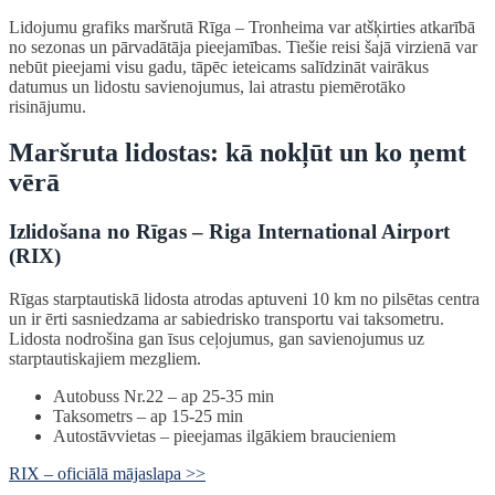
Lidojumu grafiks maršrutā Rīga – Tronheima var atšķirties atkarībā
no sezonas un pārvadātāja pieejamības. Tiešie reisi šajā virzienā var
nebūt pieejami visu gadu, tāpēc ieteicams salīdzināt vairākus
datumus un lidostu savienojumus, lai atrastu piemērotāko
risinājumu.
Maršruta lidostas: kā nokļūt un ko ņemt
vērā
Izlidošana no Rīgas – Riga International Airport
(RIX)
Rīgas starptautiskā lidosta atrodas aptuveni 10 km no pilsētas centra
un ir ērti sasniedzama ar sabiedrisko transportu vai taksometru.
Lidosta nodrošina gan īsus ceļojumus, gan savienojumus uz
starptautiskajiem mezgliem.
Autobuss Nr.22 – ap 25-35 min
Taksometrs – ap 15-25 min
Autostāvvietas – pieejamas ilgākiem braucieniem
RIX – oficiālā mājaslapa >>