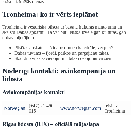
krāsu atzīmētās dienas.
Tronheima: ko ir vērts ieplānot
Tronheima ir vēsturiska pilsēta ar bagātu kultūras mantojumu un
skaistu Dabas apkārtni. Tā var būt lieliska izvēle gan kultūras, gan
dabas mīļotājiem.
Pilsētas apskatei – Nidarosdomen katedrāle, vecpilsēta.
Dabas tuvums – fjordi, parkos un pārgājienu takas.
Skandināvijas savienojumi – tālāki ceļojumu virzieni.
Noderīgi kontakti: aviokompānija un
lidosta
Aviokompānijas kontakti
(+47) 21 490
reisi uz
Norwegian
www.norwegian.com
015
Tronheimu
Rīgas lidosta (RIX) – oficiālā mājaslapa