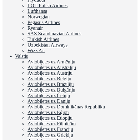
LOT Polish Airlines
Lufthansa
Norwegian
Pegasus Airlines
Ryanair
SAS Scandinavian Airlines
Turkish Airlines
Uzbekistan Airways
Wizz Air
Valstis
Aviobiļetes uz Armēniju
Aviobiļetes uz Austrāliju
Aviobiļetes uz Austriju
Aviobiļetes uz Beļģiju
Aviobiļetes uz Brazīliju
Aviobiļetes uz Bulgāriju
Aviobiļetes uz Čehiju
Aviobiļetes uz Dāniju
Aviobiļetes uz Dominikānas Republiku
Aviobiļetes uz Ēģipti
Aviobiļetes uz Etiopiju
Aviobiļetes uz Filipīnām
Aviobiļetes uz Franciju
Aviobiļetes uz Grieķiju