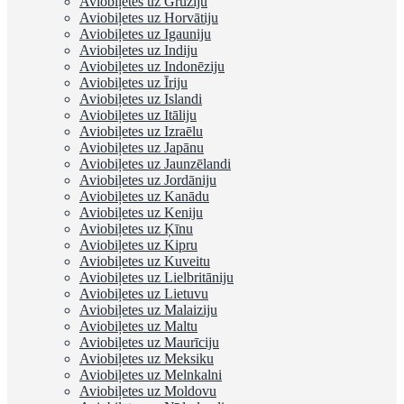
Aviobiļetes uz Gruziju
Aviobiļetes uz Horvātiju
Aviobiļetes uz Igauniju
Aviobiļetes uz Indiju
Aviobiļetes uz Indonēziju
Aviobiļetes uz Īriju
Aviobiļetes uz Islandi
Aviobiļetes uz Itāliju
Aviobiļetes uz Izraēlu
Aviobiļetes uz Japānu
Aviobiļetes uz Jaunzēlandi
Aviobiļetes uz Jordāniju
Aviobiļetes uz Kanādu
Aviobiļetes uz Keniju
Aviobiļetes uz Ķīnu
Aviobiļetes uz Kipru
Aviobiļetes uz Kuveitu
Aviobiļetes uz Lielbritāniju
Aviobiļetes uz Lietuvu
Aviobiļetes uz Malaiziju
Aviobiļetes uz Maltu
Aviobiļetes uz Maurīciju
Aviobiļetes uz Meksiku
Aviobiļetes uz Melnkalni
Aviobiļetes uz Moldovu