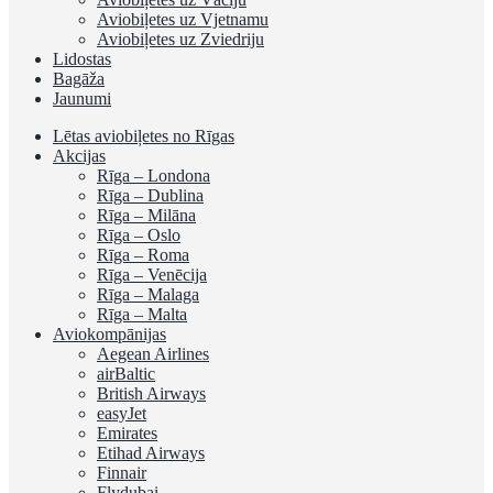
Aviobiļetes uz Vjetnamu
Aviobiļetes uz Zviedriju
Lidostas
Bagāža
Jaunumi
Lētas aviobiļetes no Rīgas
Akcijas
Rīga – Londona
Rīga – Dublina
Rīga – Milāna
Rīga – Oslo
Rīga – Roma
Rīga – Venēcija
Rīga – Malaga
Rīga – Malta
Aviokompānijas
Aegean Airlines
airBaltic
British Airways
easyJet
Emirates
Etihad Airways
Finnair
Flydubai