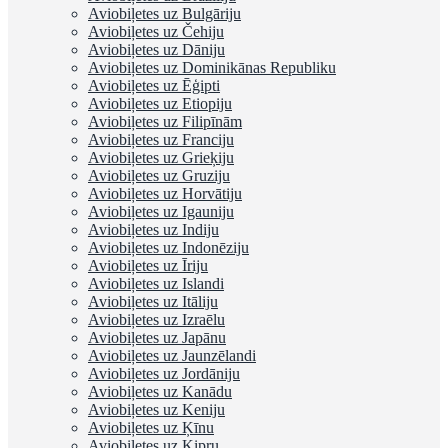
Aviobiļetes uz Bulgāriju
Aviobiļetes uz Čehiju
Aviobiļetes uz Dāniju
Aviobiļetes uz Dominikānas Republiku
Aviobiļetes uz Ēģipti
Aviobiļetes uz Etiopiju
Aviobiļetes uz Filipīnām
Aviobiļetes uz Franciju
Aviobiļetes uz Grieķiju
Aviobiļetes uz Gruziju
Aviobiļetes uz Horvātiju
Aviobiļetes uz Igauniju
Aviobiļetes uz Indiju
Aviobiļetes uz Indonēziju
Aviobiļetes uz Īriju
Aviobiļetes uz Islandi
Aviobiļetes uz Itāliju
Aviobiļetes uz Izraēlu
Aviobiļetes uz Japānu
Aviobiļetes uz Jaunzēlandi
Aviobiļetes uz Jordāniju
Aviobiļetes uz Kanādu
Aviobiļetes uz Keniju
Aviobiļetes uz Ķīnu
Aviobiļetes uz Kipru