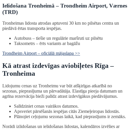
Ielidošana Tronheimā – Trondheim Airport, Værnes
(TRD)
Tronheimas lidosta atrodas aptuveni 30 km no pilsētas centra un
piedāvā ērtas transporta iespējas.
Autobuss – tiešie un regulārie maršruti uz pilsētu
Taksometrs – ērts variants ar bagāžu
Trondheim Airport – oficiālā mājaslapa >>
Kā atrast izdevīgas aviobiļetes Rīga –
Tronheima
Lidojumu cenas uz Tronheimu var būt atšķirīgas atkarībā no
sezonas, pieprasījuma un pārvadātāja. Elastīga pieeja datumam un
agrīna rezervācija bieži palīdz atrast izdevīgākus piedāvājumus.
Salīdziniet cenas vairākos datumos.
Apsveriet pārsēšanās iespējas citās Ziemeļeiropas lidostās.
Plānojiet ceļojumu sezonas laikā, kad pieprasījums ir zemāks.
Norādi izlidošanas un ielidošanas lidostas, kalendāros izvēlies ar