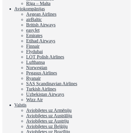
Rīga – Malta
Aviokompānijas
Aegean Airlines
airBaltic
British Airways
easyJet
Emirates
Etihad Airways
Finnair
Flydubai
LOT Polish Airlines
Lufthansa
Norwegian
Pegasus Airlines
Ryanair
SAS Scandinavian Airlines
Turkish Airlines
Uzbekistan Airways
Wizz Air
Valstis
Aviobiļetes uz Armēniju
Aviobiļetes uz Austrāliju
Aviobiļetes uz Austriju
Aviobiļetes uz Beļģiju
Aviobiļetes uz Brazīliju