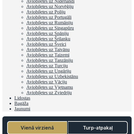
Aviobiļetes uz Nīderlandi
Aviobiļetes uz Norvēģiju
Aviobiļetes uz Poliju
Aviobiļetes uz Portugāli
Aviobiļetes uz Rumāniju
Aviobiļetes uz Singapūru
Aviobiļetes uz Spāniju
Aviobiļetes uz Šrilanku
Aviobiļetes uz Šveici
Aviobiļetes uz Taivānu
Aviobiļetes uz Taizemi
Aviobiļetes uz Tanzāniju
Aviobiļetes uz Turciju
Aviobiļetes uz Ungāriju
Aviobiļetes uz Uzbekistānu
Aviobiļetes uz Vāciju
Aviobiļetes uz Vjetnamu
Aviobiļetes uz Zviedriju
Lidostas
Bagāža
Jaunumi
Vienā virzienā
Turp-atpakaļ