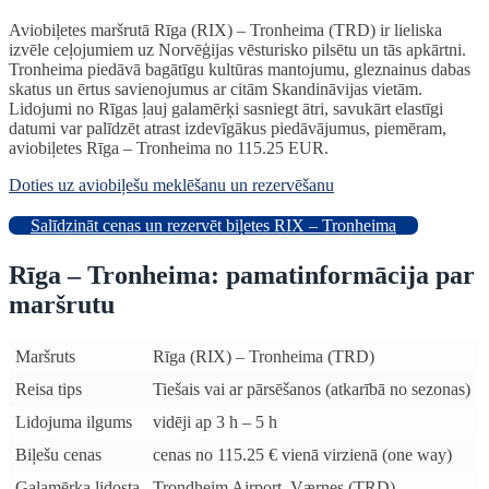
Aviobiļetes maršrutā Rīga (RIX) – Tronheima (TRD) ir lieliska
izvēle ceļojumiem uz Norvēģijas vēsturisko pilsētu un tās apkārtni.
Tronheima piedāvā bagātīgu kultūras mantojumu, gleznainus dabas
skatus un ērtus savienojumus ar citām Skandināvijas vietām.
Lidojumi no Rīgas ļauj galamērķi sasniegt ātri, savukārt elastīgi
datumi var palīdzēt atrast izdevīgākus piedāvājumus, piemēram,
aviobiļetes Rīga – Tronheima no 115.25 EUR.
Doties uz aviobiļešu meklēšanu un rezervēšanu
Salīdzināt cenas un rezervēt biļetes RIX – Tronheima
Rīga – Tronheima: pamatinformācija par
maršrutu
Maršruts
Rīga (RIX) – Tronheima (TRD)
Reisa tips
Tiešais vai ar pārsēšanos (atkarībā no sezonas)
Lidojuma ilgums
vidēji ap 3 h – 5 h
Biļešu cenas
cenas no 115.25 € vienā virzienā (one way)
Galamērķa lidosta
Trondheim Airport, Værnes (TRD)