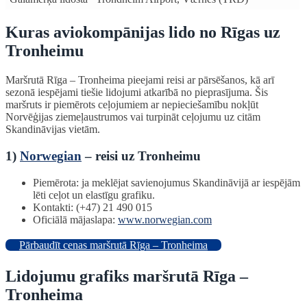
Kuras aviokompānijas lido no Rīgas uz
Tronheimu
Maršrutā Rīga – Tronheima pieejami reisi ar pārsēšanos, kā arī
sezonā iespējami tiešie lidojumi atkarībā no pieprasījuma. Šis
maršruts ir piemērots ceļojumiem ar nepieciešamību nokļūt
Norvēģijas ziemeļaustrumos vai turpināt ceļojumu uz citām
Skandināvijas vietām.
1)
Norwegian
– reisi uz Tronheimu
Piemērota: ja meklējat savienojumus Skandināvijā ar iespējām
lēti ceļot un elastīgu grafiku.
Kontakti: (+47) 21 490 015
Oficiālā mājaslapa:
www.norwegian.com
Pārbaudīt cenas maršrutā Rīga – Tronheima
Lidojumu grafiks maršrutā Rīga –
Tronheima