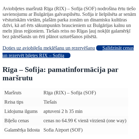
Aviobiļetes maršrutā Rīga (RIX) – Sofija (SOF) nodrošina ērtu tiešo
savienojumu ar Bulgārijas galvaspilsētu. Sofija ir lielpilsēta ar senām
vēsturiskām vietām, plašām parka zonām un dinamisku kultūras
dzīvi, kā arī ērts sākumpunkts braucieniem uz Bulgārijas kalnu un
meln jūras reģioniem. Tiešais reiss no Rīgas ļauj nokļūt galamērķī
bez pārsēšanās un ērti plānot uzturēšanos pilsētā.
Doties uz aviobiļešu meklēšanu un rezervēšanu
Salīdzināt cenas
un rezervēt biļetes RIX – Sofija
Rīga – Sofija: pamatinformācija par
maršrutu
Maršruts
Rīga (RIX) – Sofija (SOF)
Reisa tips
Tiešais
Lidojuma ilgums
aptuveni 2 h 35 min
Biļešu cenas
cenas no 64.99 € vienā virzienā (one way)
Galamērķa lidosta
Sofia Airport (SOF)