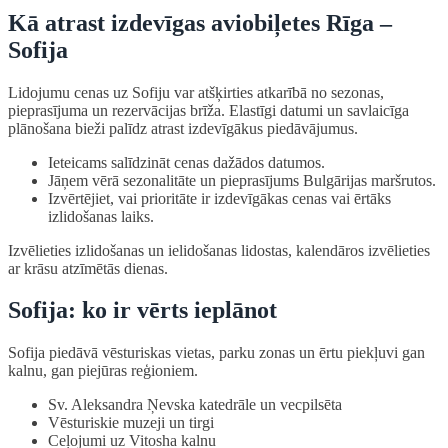
Kā atrast izdevīgas aviobiļetes Rīga –
Sofija
Lidojumu cenas uz Sofiju var atšķirties atkarībā no sezonas,
pieprasījuma un rezervācijas brīža. Elastīgi datumi un savlaicīga
plānošana bieži palīdz atrast izdevīgākus piedāvājumus.
Ieteicams salīdzināt cenas dažādos datumos.
Jāņem vērā sezonalitāte un pieprasījums Bulgārijas maršrutos.
Izvērtējiet, vai prioritāte ir izdevīgākas cenas vai ērtāks
izlidošanas laiks.
Izvēlieties izlidošanas un ielidošanas lidostas, kalendāros izvēlieties
ar krāsu atzīmētās dienas.
Sofija: ko ir vērts ieplānot
Sofija piedāvā vēsturiskas vietas, parku zonas un ērtu piekļuvi gan
kalnu, gan piejūras reģioniem.
Sv. Aleksandra Ņevska katedrāle un vecpilsēta
Vēsturiskie muzeji un tirgi
Ceļojumi uz Vitosha kalnu