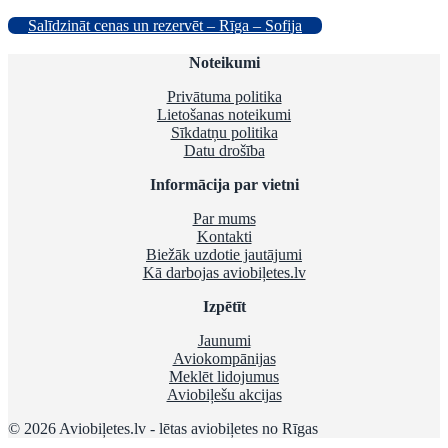
Salīdzināt cenas un rezervēt – Rīga – Sofija
Noteikumi
Privātuma politika
Lietošanas noteikumi
Sīkdatņu politika
Datu drošība
Informācija par vietni
Par mums
Kontakti
Biežāk uzdotie jautājumi
Kā darbojas aviobiļetes.lv
Izpētīt
Jaunumi
Aviokompānijas
Meklēt lidojumus
Aviobiļešu akcijas
© 2026 Aviobiļetes.lv - lētas aviobiļetes no Rīgas