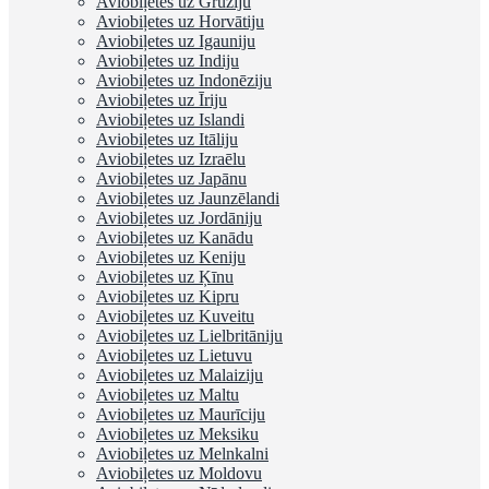
Aviobiļetes uz Gruziju
Aviobiļetes uz Horvātiju
Aviobiļetes uz Igauniju
Aviobiļetes uz Indiju
Aviobiļetes uz Indonēziju
Aviobiļetes uz Īriju
Aviobiļetes uz Islandi
Aviobiļetes uz Itāliju
Aviobiļetes uz Izraēlu
Aviobiļetes uz Japānu
Aviobiļetes uz Jaunzēlandi
Aviobiļetes uz Jordāniju
Aviobiļetes uz Kanādu
Aviobiļetes uz Keniju
Aviobiļetes uz Ķīnu
Aviobiļetes uz Kipru
Aviobiļetes uz Kuveitu
Aviobiļetes uz Lielbritāniju
Aviobiļetes uz Lietuvu
Aviobiļetes uz Malaiziju
Aviobiļetes uz Maltu
Aviobiļetes uz Maurīciju
Aviobiļetes uz Meksiku
Aviobiļetes uz Melnkalni
Aviobiļetes uz Moldovu