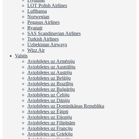
LOT Polish Airlines
Lufthansa
Norwegian
Pegasus Airlines
Ryanair
SAS Scandinavian Airlines
Turkish Airlines
Uzbekistan Airways
Wizz Air
Valstis
Aviobiļetes uz Armēniju
Aviobiļetes uz Austrāliju
Aviobiļetes uz Austriju
Aviobiļetes uz Beļģiju
Aviobiļetes uz Brazīliju
Aviobiļetes uz Bulgāriju
Aviobiļetes uz Čehiju
Aviobiļetes uz Dāniju
Aviobiļetes uz Dominikānas Republiku
Aviobiļetes uz Ēģipti
Aviobiļetes uz Etiopiju
Aviobiļetes uz Filipīnām
Aviobiļetes uz Franciju
Aviobiļetes uz Grieķiju