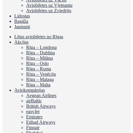
Aviobiļetes uz Vjetnamu
Aviobiļetes uz Zviedriju
Lidostas
Bagāža
Jaunumi
Lētas aviobiļetes no Rīgas
Akcijas
Rīga – Londona
Rīga – Dublina
Rīga – Milāna
Rīga – Oslo
Rīga – Roma
Rīga – Venēcija
Rīga – Malaga
Rīga – Malta
Aviokompānijas
Aegean Airlines
airBaltic
British Airways
easyJet
Emirates
Etihad Airways
Finnair
Flydubai