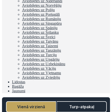
Aviobiļetes uz Nīderlandi
Aviobiļetes uz Norvēģiju
Aviobiļetes uz Poliju
Aviobiļetes uz Portugāli
Aviobiļetes uz Rumāniju
Aviobiļetes uz Singapūru
Aviobiļetes uz Spāniju
Aviobiļetes uz Šrilanku
Aviobiļetes uz Šveici
Aviobiļetes uz Taivānu
Aviobiļetes uz Taizemi
Aviobiļetes uz Tanzāniju
Aviobiļetes uz Turciju
Aviobiļetes uz Ungāriju
Aviobiļetes uz Uzbekistānu
Aviobiļetes uz Vāciju
Aviobiļetes uz Vjetnamu
Aviobiļetes uz Zviedriju
Lidostas
Bagāža
Jaunumi
Vienā virzienā
Turp-atpakaļ