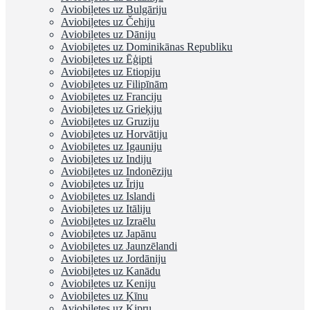
Aviobiļetes uz Bulgāriju
Aviobiļetes uz Čehiju
Aviobiļetes uz Dāniju
Aviobiļetes uz Dominikānas Republiku
Aviobiļetes uz Ēģipti
Aviobiļetes uz Etiopiju
Aviobiļetes uz Filipīnām
Aviobiļetes uz Franciju
Aviobiļetes uz Grieķiju
Aviobiļetes uz Gruziju
Aviobiļetes uz Horvātiju
Aviobiļetes uz Igauniju
Aviobiļetes uz Indiju
Aviobiļetes uz Indonēziju
Aviobiļetes uz Īriju
Aviobiļetes uz Islandi
Aviobiļetes uz Itāliju
Aviobiļetes uz Izraēlu
Aviobiļetes uz Japānu
Aviobiļetes uz Jaunzēlandi
Aviobiļetes uz Jordāniju
Aviobiļetes uz Kanādu
Aviobiļetes uz Keniju
Aviobiļetes uz Ķīnu
Aviobiļetes uz Kipru