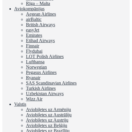
Rīga – Malta
Aviokompānijas
Aegean Airlines
airBaltic
British Airways
easyJet
Emirates
Etihad Airways
Finnair
Flydubai
LOT Polish Airlines
Lufthansa
Norwegian
Pegasus Airlines
Ryanair
SAS Scandinavian Airlines
Turkish Airlines
Uzbekistan Airways
Wizz Air
Valstis
Aviobiļetes uz Armēniju
Aviobiļetes uz Austrāliju
Aviobiļetes uz Austriju
Aviobiļetes uz Beļģiju
Aviobiļetes uz Brazīliju