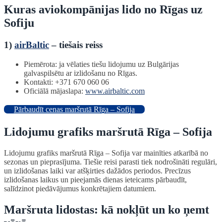
Kuras aviokompānijas lido no Rīgas uz
Sofiju
1)
airBaltic
– tiešais reiss
Piemērota: ja vēlaties tiešu lidojumu uz Bulgārijas
galvaspilsētu ar izlidošanu no Rīgas.
Kontakti: +371 670 060 06
Oficiālā mājaslapa:
www.airbaltic.com
Pārbaudīt cenas maršrutā Rīga – Sofija
Lidojumu grafiks maršrutā Rīga – Sofija
Lidojumu grafiks maršrutā Rīga – Sofija var mainīties atkarībā no
sezonas un pieprasījuma. Tiešie reisi parasti tiek nodrošināti regulāri,
un izlidošanas laiki var atšķirties dažādos periodos. Precīzus
izlidošanas laikus un pieejamās dienas ieteicams pārbaudīt,
salīdzinot piedāvājumus konkrētajiem datumiem.
Maršruta lidostas: kā nokļūt un ko ņemt