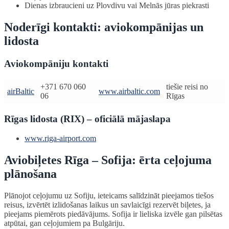
Dienas izbraucieni uz Plovdivu vai Melnās jūras piekrasti
Noderīgi kontakti: aviokompānijas un
lidosta
Aviokompāniju kontakti
+371 670 060
tiešie reisi no
airBaltic
www.airbaltic.com
06
Rīgas
Rīgas lidosta (RIX) – oficiālā mājaslapa
www.riga-airport.com
Aviobiļetes Rīga – Sofija: ērta ceļojuma
plānošana
Plānojot ceļojumu uz Sofiju, ieteicams salīdzināt pieejamos tiešos
reisus, izvērtēt izlidošanas laikus un savlaicīgi rezervēt biļetes, ja
pieejams piemērots piedāvājums. Sofija ir lieliska izvēle gan pilsētas
atpūtai, gan ceļojumiem pa Bulgāriju.