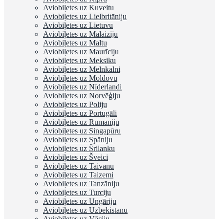
Aviobiļetes uz Kuveitu
Aviobiļetes uz Lielbritāniju
Aviobiļetes uz Lietuvu
Aviobiļetes uz Malaiziju
Aviobiļetes uz Maltu
Aviobiļetes uz Maurīciju
Aviobiļetes uz Meksiku
Aviobiļetes uz Melnkalni
Aviobiļetes uz Moldovu
Aviobiļetes uz Nīderlandi
Aviobiļetes uz Norvēģiju
Aviobiļetes uz Poliju
Aviobiļetes uz Portugāli
Aviobiļetes uz Rumāniju
Aviobiļetes uz Singapūru
Aviobiļetes uz Spāniju
Aviobiļetes uz Šrilanku
Aviobiļetes uz Šveici
Aviobiļetes uz Taivānu
Aviobiļetes uz Taizemi
Aviobiļetes uz Tanzāniju
Aviobiļetes uz Turciju
Aviobiļetes uz Ungāriju
Aviobiļetes uz Uzbekistānu
Aviobiļetes uz Vāciju