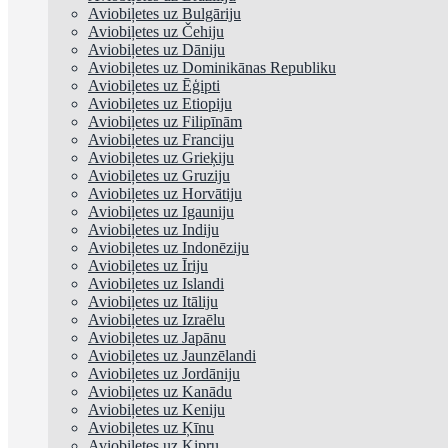
Aviobiļetes uz Bulgāriju
Aviobiļetes uz Čehiju
Aviobiļetes uz Dāniju
Aviobiļetes uz Dominikānas Republiku
Aviobiļetes uz Ēģipti
Aviobiļetes uz Etiopiju
Aviobiļetes uz Filipīnām
Aviobiļetes uz Franciju
Aviobiļetes uz Grieķiju
Aviobiļetes uz Gruziju
Aviobiļetes uz Horvātiju
Aviobiļetes uz Igauniju
Aviobiļetes uz Indiju
Aviobiļetes uz Indonēziju
Aviobiļetes uz Īriju
Aviobiļetes uz Islandi
Aviobiļetes uz Itāliju
Aviobiļetes uz Izraēlu
Aviobiļetes uz Japānu
Aviobiļetes uz Jaunzēlandi
Aviobiļetes uz Jordāniju
Aviobiļetes uz Kanādu
Aviobiļetes uz Keniju
Aviobiļetes uz Ķīnu
Aviobiļetes uz Kipru