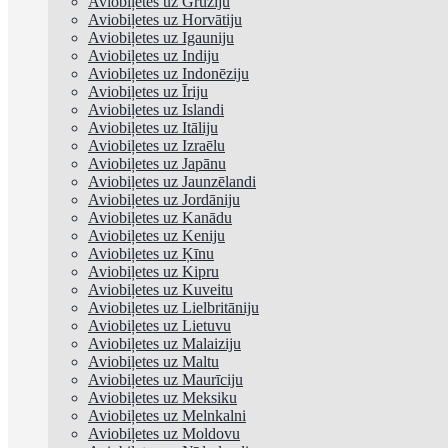
Aviobiļetes uz Gruziju
Aviobiļetes uz Horvātiju
Aviobiļetes uz Igauniju
Aviobiļetes uz Indiju
Aviobiļetes uz Indonēziju
Aviobiļetes uz Īriju
Aviobiļetes uz Islandi
Aviobiļetes uz Itāliju
Aviobiļetes uz Izraēlu
Aviobiļetes uz Japānu
Aviobiļetes uz Jaunzēlandi
Aviobiļetes uz Jordāniju
Aviobiļetes uz Kanādu
Aviobiļetes uz Keniju
Aviobiļetes uz Ķīnu
Aviobiļetes uz Kipru
Aviobiļetes uz Kuveitu
Aviobiļetes uz Lielbritāniju
Aviobiļetes uz Lietuvu
Aviobiļetes uz Malaiziju
Aviobiļetes uz Maltu
Aviobiļetes uz Maurīciju
Aviobiļetes uz Meksiku
Aviobiļetes uz Melnkalni
Aviobiļetes uz Moldovu