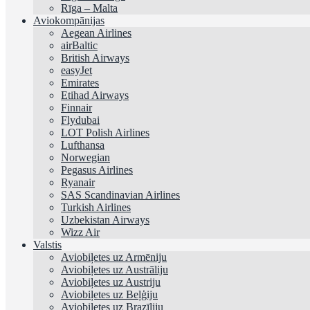
Rīga – Malta
Aviokompānijas
Aegean Airlines
airBaltic
British Airways
easyJet
Emirates
Etihad Airways
Finnair
Flydubai
LOT Polish Airlines
Lufthansa
Norwegian
Pegasus Airlines
Ryanair
SAS Scandinavian Airlines
Turkish Airlines
Uzbekistan Airways
Wizz Air
Valstis
Aviobiļetes uz Armēniju
Aviobiļetes uz Austrāliju
Aviobiļetes uz Austriju
Aviobiļetes uz Beļģiju
Aviobiļetes uz Brazīliju