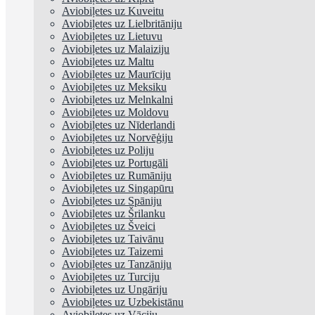
Aviobiļetes uz Kuveitu
Aviobiļetes uz Lielbritāniju
Aviobiļetes uz Lietuvu
Aviobiļetes uz Malaiziju
Aviobiļetes uz Maltu
Aviobiļetes uz Maurīciju
Aviobiļetes uz Meksiku
Aviobiļetes uz Melnkalni
Aviobiļetes uz Moldovu
Aviobiļetes uz Nīderlandi
Aviobiļetes uz Norvēģiju
Aviobiļetes uz Poliju
Aviobiļetes uz Portugāli
Aviobiļetes uz Rumāniju
Aviobiļetes uz Singapūru
Aviobiļetes uz Spāniju
Aviobiļetes uz Šrilanku
Aviobiļetes uz Šveici
Aviobiļetes uz Taivānu
Aviobiļetes uz Taizemi
Aviobiļetes uz Tanzāniju
Aviobiļetes uz Turciju
Aviobiļetes uz Ungāriju
Aviobiļetes uz Uzbekistānu
Aviobiļetes uz Vāciju