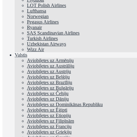
LOT Polish Airlines
Lufthansa
Norwegian
Pegasus Airlines
Ryanair
SAS Scandinavian Airlines
Turkish Airlines
Uzbekistan Airways
Wizz Air
Valstis
Aviobiļetes uz Armēniju
Aviobiļetes uz Austrāliju
Aviobiļetes uz Austriju
Aviobiļetes uz Beļģiju
Aviobiļetes uz Brazīliju
Aviobiļetes uz Bulgāriju
Aviobiļetes uz Čehiju
Aviobiļetes uz Dāniju
Aviobiļetes uz Dominikānas Republiku
Aviobiļetes uz Ēģipti
Aviobiļetes uz Etiopiju
Aviobiļetes uz Filipīnām
Aviobiļetes uz Franciju
Aviobiļetes uz Grieķiju