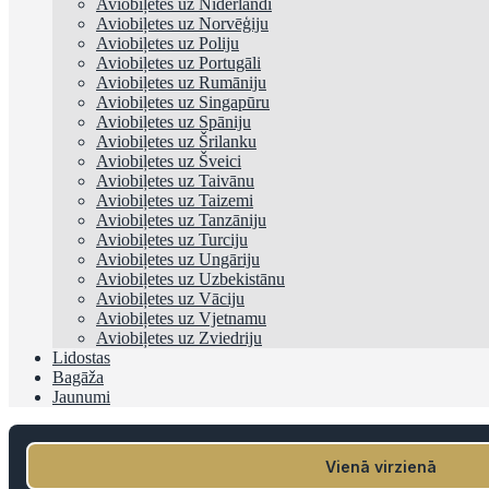
Aviobiļetes uz Nīderlandi
Aviobiļetes uz Norvēģiju
Aviobiļetes uz Poliju
Aviobiļetes uz Portugāli
Aviobiļetes uz Rumāniju
Aviobiļetes uz Singapūru
Aviobiļetes uz Spāniju
Aviobiļetes uz Šrilanku
Aviobiļetes uz Šveici
Aviobiļetes uz Taivānu
Aviobiļetes uz Taizemi
Aviobiļetes uz Tanzāniju
Aviobiļetes uz Turciju
Aviobiļetes uz Ungāriju
Aviobiļetes uz Uzbekistānu
Aviobiļetes uz Vāciju
Aviobiļetes uz Vjetnamu
Aviobiļetes uz Zviedriju
Lidostas
Bagāža
Jaunumi
Vienā virzienā