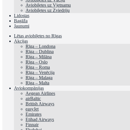
Aviobiļetes uz Vjetnamu
Aviobiļetes uz Zviedriju
Lidostas
Bagāža
Jaunumi
Lētas aviobiļetes no Rīgas
Akcijas
Rīga – Londona
Rīga – Dublina
Rīga – Milāna
Rīga – Oslo
Rīga – Roma
Rīga – Venēcija
Rīga – Malaga
Rīga – Malta
Aviokompānijas
Aegean Airlines
airBaltic
British Airways
easyJet
Emirates
Etihad Airways
Finnair
Flydubai