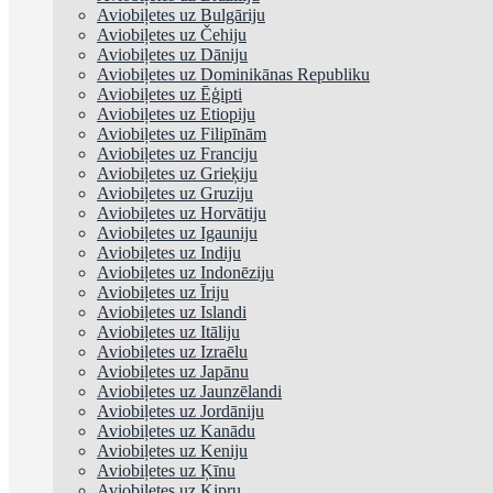
Aviobiļetes uz Bulgāriju
Aviobiļetes uz Čehiju
Aviobiļetes uz Dāniju
Aviobiļetes uz Dominikānas Republiku
Aviobiļetes uz Ēģipti
Aviobiļetes uz Etiopiju
Aviobiļetes uz Filipīnām
Aviobiļetes uz Franciju
Aviobiļetes uz Grieķiju
Aviobiļetes uz Gruziju
Aviobiļetes uz Horvātiju
Aviobiļetes uz Igauniju
Aviobiļetes uz Indiju
Aviobiļetes uz Indonēziju
Aviobiļetes uz Īriju
Aviobiļetes uz Islandi
Aviobiļetes uz Itāliju
Aviobiļetes uz Izraēlu
Aviobiļetes uz Japānu
Aviobiļetes uz Jaunzēlandi
Aviobiļetes uz Jordāniju
Aviobiļetes uz Kanādu
Aviobiļetes uz Keniju
Aviobiļetes uz Ķīnu
Aviobiļetes uz Kipru