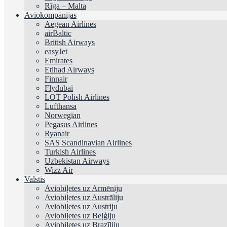
Rīga – Malta
Aviokompānijas
Aegean Airlines
airBaltic
British Airways
easyJet
Emirates
Etihad Airways
Finnair
Flydubai
LOT Polish Airlines
Lufthansa
Norwegian
Pegasus Airlines
Ryanair
SAS Scandinavian Airlines
Turkish Airlines
Uzbekistan Airways
Wizz Air
Valstis
Aviobiļetes uz Armēniju
Aviobiļetes uz Austrāliju
Aviobiļetes uz Austriju
Aviobiļetes uz Beļģiju
Aviobiļetes uz Brazīliju