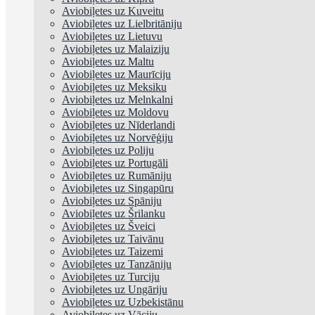
Aviobiļetes uz Kuveitu
Aviobiļetes uz Lielbritāniju
Aviobiļetes uz Lietuvu
Aviobiļetes uz Malaiziju
Aviobiļetes uz Maltu
Aviobiļetes uz Maurīciju
Aviobiļetes uz Meksiku
Aviobiļetes uz Melnkalni
Aviobiļetes uz Moldovu
Aviobiļetes uz Nīderlandi
Aviobiļetes uz Norvēģiju
Aviobiļetes uz Poliju
Aviobiļetes uz Portugāli
Aviobiļetes uz Rumāniju
Aviobiļetes uz Singapūru
Aviobiļetes uz Spāniju
Aviobiļetes uz Šrilanku
Aviobiļetes uz Šveici
Aviobiļetes uz Taivānu
Aviobiļetes uz Taizemi
Aviobiļetes uz Tanzāniju
Aviobiļetes uz Turciju
Aviobiļetes uz Ungāriju
Aviobiļetes uz Uzbekistānu
Aviobiļetes uz Vāciju