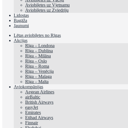
Aviobiļetes uz Vjetnamu
Aviobiļetes uz Zviedriju
Lidostas
Bagāža
Jaunumi
Lētas aviobiļetes no Rīgas
Akcijas
Rīga – Londona
Rīga – Dublina
Rīga – Milāna
Rīga – Oslo
Rīga – Roma
Rīga – Venēcija
Rīga – Malaga
Rīga – Malta
Aviokompānijas
Aegean Airlines
airBaltic
British Airways
easyJet
Emirates
Etihad Airways
Finnair
Flydubai