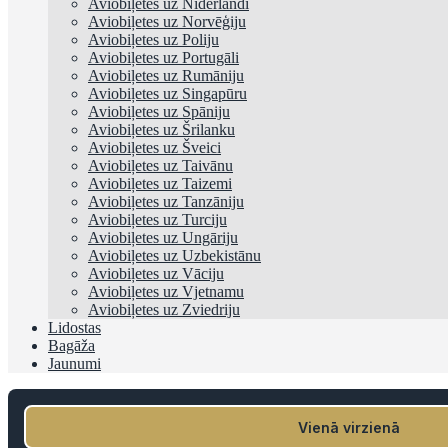
Aviobiļetes uz Nīderlandi
Aviobiļetes uz Norvēģiju
Aviobiļetes uz Poliju
Aviobiļetes uz Portugāli
Aviobiļetes uz Rumāniju
Aviobiļetes uz Singapūru
Aviobiļetes uz Spāniju
Aviobiļetes uz Šrilanku
Aviobiļetes uz Šveici
Aviobiļetes uz Taivānu
Aviobiļetes uz Taizemi
Aviobiļetes uz Tanzāniju
Aviobiļetes uz Turciju
Aviobiļetes uz Ungāriju
Aviobiļetes uz Uzbekistānu
Aviobiļetes uz Vāciju
Aviobiļetes uz Vjetnamu
Aviobiļetes uz Zviedriju
Lidostas
Bagāža
Jaunumi
Vienā virzienā