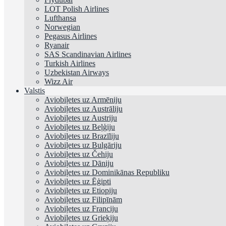
LOT Polish Airlines
Lufthansa
Norwegian
Pegasus Airlines
Ryanair
SAS Scandinavian Airlines
Turkish Airlines
Uzbekistan Airways
Wizz Air
Valstis
Aviobiļetes uz Armēniju
Aviobiļetes uz Austrāliju
Aviobiļetes uz Austriju
Aviobiļetes uz Beļģiju
Aviobiļetes uz Brazīliju
Aviobiļetes uz Bulgāriju
Aviobiļetes uz Čehiju
Aviobiļetes uz Dāniju
Aviobiļetes uz Dominikānas Republiku
Aviobiļetes uz Ēģipti
Aviobiļetes uz Etiopiju
Aviobiļetes uz Filipīnām
Aviobiļetes uz Franciju
Aviobiļetes uz Grieķiju