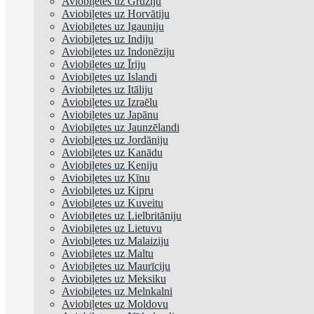
Aviobiļetes uz Gruziju
Aviobiļetes uz Horvātiju
Aviobiļetes uz Igauniju
Aviobiļetes uz Indiju
Aviobiļetes uz Indonēziju
Aviobiļetes uz Īriju
Aviobiļetes uz Islandi
Aviobiļetes uz Itāliju
Aviobiļetes uz Izraēlu
Aviobiļetes uz Japānu
Aviobiļetes uz Jaunzēlandi
Aviobiļetes uz Jordāniju
Aviobiļetes uz Kanādu
Aviobiļetes uz Keniju
Aviobiļetes uz Ķīnu
Aviobiļetes uz Kipru
Aviobiļetes uz Kuveitu
Aviobiļetes uz Lielbritāniju
Aviobiļetes uz Lietuvu
Aviobiļetes uz Malaiziju
Aviobiļetes uz Maltu
Aviobiļetes uz Maurīciju
Aviobiļetes uz Meksiku
Aviobiļetes uz Melnkalni
Aviobiļetes uz Moldovu