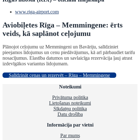
www.riga-airport.com
Aviobiļetes Rīga – Memmingene: ērts
veids, kā saplānot ceļojumu
Plānojot ceļojumu uz Memmingeni un Bavāriju, salīdziniet
pieejamos lidojumus un cenu piedāvājumus, kā arī pārbaudiet tarifu
nosacījumus. Elastība datumos un savlaicīga rezervācija ļauj atrast
izdevīgākos variantus lidojumam.
Salīdzināt cenas un rezervēt – Rīga – Memmingene
Noteikumi
Privātuma politika
Lietošanas noteikumi
Sīkdatņu politika
Datu drošība
Informācija par vietni
Par mums