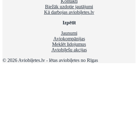
Kontakti
Biežāk uzdotie jautājumi
Kā darbojas aviobiļetes.lv
Izpētīt
Jaunumi
Aviokompānijas
Meklēt lidojumus
Aviobiļešu akcijas
© 2026 Aviobiļetes.lv - lētas aviobiļetes no Rīgas