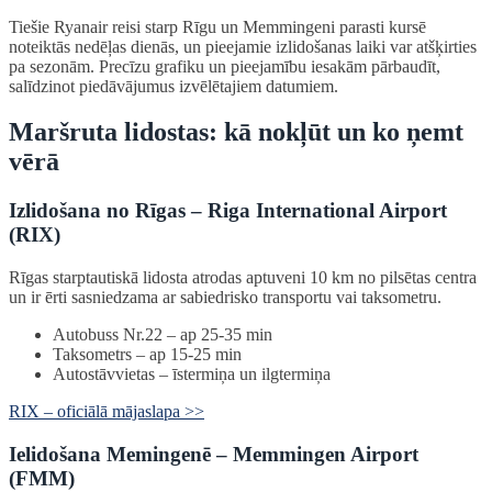
Tiešie Ryanair reisi starp Rīgu un Memmingeni parasti kursē
noteiktās nedēļas dienās, un pieejamie izlidošanas laiki var atšķirties
pa sezonām. Precīzu grafiku un pieejamību iesakām pārbaudīt,
salīdzinot piedāvājumus izvēlētajiem datumiem.
Maršruta lidostas: kā nokļūt un ko ņemt
vērā
Izlidošana no Rīgas – Riga International Airport
(RIX)
Rīgas starptautiskā lidosta atrodas aptuveni 10 km no pilsētas centra
un ir ērti sasniedzama ar sabiedrisko transportu vai taksometru.
Autobuss Nr.22 – ap 25-35 min
Taksometrs – ap 15-25 min
Autostāvvietas – īstermiņa un ilgtermiņa
RIX – oficiālā mājaslapa >>
Ielidošana Memingenē – Memmingen Airport
(FMM)