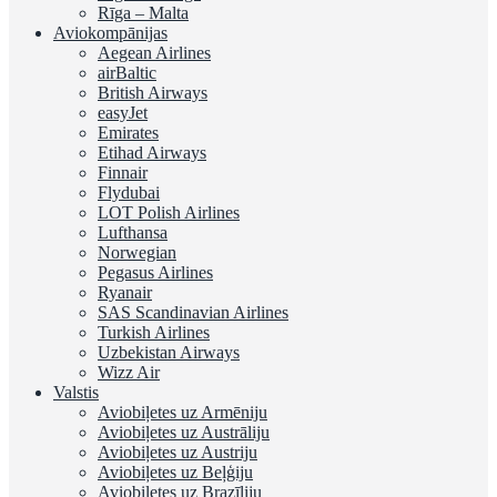
Rīga – Malta
Aviokompānijas
Aegean Airlines
airBaltic
British Airways
easyJet
Emirates
Etihad Airways
Finnair
Flydubai
LOT Polish Airlines
Lufthansa
Norwegian
Pegasus Airlines
Ryanair
SAS Scandinavian Airlines
Turkish Airlines
Uzbekistan Airways
Wizz Air
Valstis
Aviobiļetes uz Armēniju
Aviobiļetes uz Austrāliju
Aviobiļetes uz Austriju
Aviobiļetes uz Beļģiju
Aviobiļetes uz Brazīliju