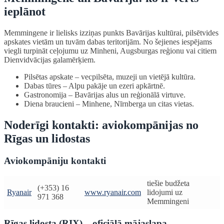
ieplānot
Memmingene ir lielisks izziņas punkts Bavārijas kultūrai, pilsētvides
apskates vietām un tuvām dabas teritorijām. No šejienes iespējams
viegli turpināt ceļojumu uz Minheni, Augsburgas reģionu vai citiem
Dienvidvācijas galamērķiem.
Pilsētas apskate – vecpilsēta, muzeji un vietējā kultūra.
Dabas tūres – Alpu pakāje un ezeri apkārtnē.
Gastronomija – Bavārijas alus un reģionālā virtuve.
Diena braucieni – Minhene, Nīrnberga un citas vietas.
Noderīgi kontakti: aviokompānijas no
Rīgas un lidostas
Aviokompāniju kontakti
tiešie budžeta
(+353) 16
Ryanair
www.ryanair.com
lidojumi uz
971 368
Memmingeni
Rīgas lidosta (RIX) – oficiālā mājaslapa