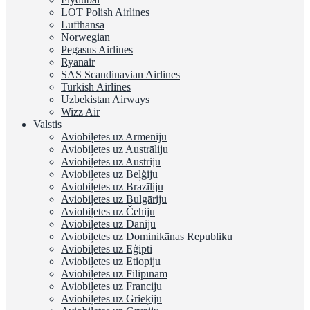
LOT Polish Airlines
Lufthansa
Norwegian
Pegasus Airlines
Ryanair
SAS Scandinavian Airlines
Turkish Airlines
Uzbekistan Airways
Wizz Air
Valstis
Aviobiļetes uz Armēniju
Aviobiļetes uz Austrāliju
Aviobiļetes uz Austriju
Aviobiļetes uz Beļģiju
Aviobiļetes uz Brazīliju
Aviobiļetes uz Bulgāriju
Aviobiļetes uz Čehiju
Aviobiļetes uz Dāniju
Aviobiļetes uz Dominikānas Republiku
Aviobiļetes uz Ēģipti
Aviobiļetes uz Etiopiju
Aviobiļetes uz Filipīnām
Aviobiļetes uz Franciju
Aviobiļetes uz Grieķiju