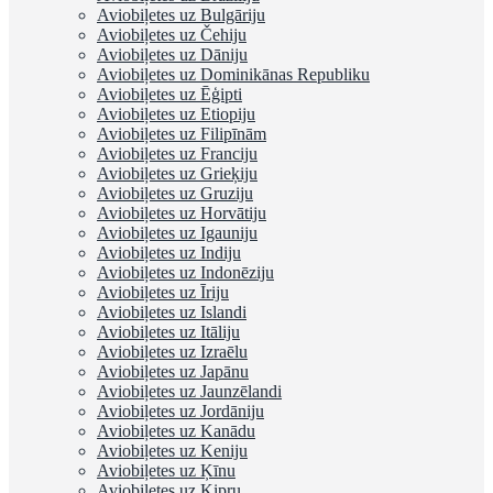
Aviobiļetes uz Bulgāriju
Aviobiļetes uz Čehiju
Aviobiļetes uz Dāniju
Aviobiļetes uz Dominikānas Republiku
Aviobiļetes uz Ēģipti
Aviobiļetes uz Etiopiju
Aviobiļetes uz Filipīnām
Aviobiļetes uz Franciju
Aviobiļetes uz Grieķiju
Aviobiļetes uz Gruziju
Aviobiļetes uz Horvātiju
Aviobiļetes uz Igauniju
Aviobiļetes uz Indiju
Aviobiļetes uz Indonēziju
Aviobiļetes uz Īriju
Aviobiļetes uz Islandi
Aviobiļetes uz Itāliju
Aviobiļetes uz Izraēlu
Aviobiļetes uz Japānu
Aviobiļetes uz Jaunzēlandi
Aviobiļetes uz Jordāniju
Aviobiļetes uz Kanādu
Aviobiļetes uz Keniju
Aviobiļetes uz Ķīnu
Aviobiļetes uz Kipru