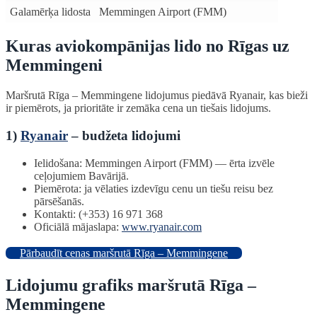
Galamērķa lidosta
Memmingen Airport (FMM)
Kuras aviokompānijas lido no Rīgas uz
Memmingeni
Maršrutā Rīga – Memmingene lidojumus piedāvā Ryanair, kas bieži
ir piemērots, ja prioritāte ir zemāka cena un tiešais lidojums.
1)
Ryanair
– budžeta lidojumi
Ielidošana: Memmingen Airport (FMM) — ērta izvēle
ceļojumiem Bavārijā.
Piemērota: ja vēlaties izdevīgu cenu un tiešu reisu bez
pārsēšanās.
Kontakti: (+353) 16 971 368
Oficiālā mājaslapa:
www.ryanair.com
Pārbaudīt cenas maršrutā Rīga – Memmingene
Lidojumu grafiks maršrutā Rīga –
Memmingene