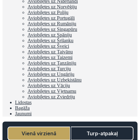
Aviobiļetes uz Nīderlandi
Aviobiļetes uz Norvēģiju
Aviobiļetes uz Poliju
Aviobiļetes uz Portugāli
Aviobiļetes uz Rumāniju
Aviobiļetes uz Singapūru
Aviobiļetes uz Spāniju
Aviobiļetes uz Šrilanku
Aviobiļetes uz Šveici
Aviobiļetes uz Taivānu
Aviobiļetes uz Taizemi
Aviobiļetes uz Tanzāniju
Aviobiļetes uz Turciju
Aviobiļetes uz Ungāriju
Aviobiļetes uz Uzbekistānu
Aviobiļetes uz Vāciju
Aviobiļetes uz Vjetnamu
Aviobiļetes uz Zviedriju
Lidostas
Bagāža
Jaunumi
Vienā virzienā
Turp-atpakaļ