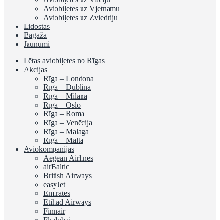
Aviobiļetes uz Vjetnamu
Aviobiļetes uz Zviedriju
Lidostas
Bagāža
Jaunumi
Lētas aviobiļetes no Rīgas
Akcijas
Rīga – Londona
Rīga – Dublina
Rīga – Milāna
Rīga – Oslo
Rīga – Roma
Rīga – Venēcija
Rīga – Malaga
Rīga – Malta
Aviokompānijas
Aegean Airlines
airBaltic
British Airways
easyJet
Emirates
Etihad Airways
Finnair
Flydubai