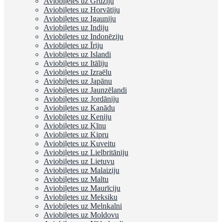
Aviobiļetes uz Gruziju
Aviobiļetes uz Horvātiju
Aviobiļetes uz Igauniju
Aviobiļetes uz Indiju
Aviobiļetes uz Indonēziju
Aviobiļetes uz Īriju
Aviobiļetes uz Islandi
Aviobiļetes uz Itāliju
Aviobiļetes uz Izraēlu
Aviobiļetes uz Japānu
Aviobiļetes uz Jaunzēlandi
Aviobiļetes uz Jordāniju
Aviobiļetes uz Kanādu
Aviobiļetes uz Keniju
Aviobiļetes uz Ķīnu
Aviobiļetes uz Kipru
Aviobiļetes uz Kuveitu
Aviobiļetes uz Lielbritāniju
Aviobiļetes uz Lietuvu
Aviobiļetes uz Malaiziju
Aviobiļetes uz Maltu
Aviobiļetes uz Maurīciju
Aviobiļetes uz Meksiku
Aviobiļetes uz Melnkalni
Aviobiļetes uz Moldovu