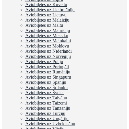
Aviobiļetes uz Kuveitu
Aviobiļetes uz Lielbritāniju
Aviobiļetes uz Lietuvu
Aviobiļetes uz Malaiziju
Aviobiļetes uz Maltu
Aviobiļetes uz Maurīciju
Aviobiļetes uz Meksiku
Aviobiļetes uz Melnkalni
Aviobiļetes uz Moldovu
Aviobiļetes uz Nīderlandi
Aviobiļetes uz Norvēģiju
Aviobiļetes uz Poliju
Aviobiļetes uz Portugāli
Aviobiļetes uz Rumāniju
Aviobiļetes uz Singapūru
Aviobiļetes uz Spāniju
Aviobiļetes uz Šrilanku
Aviobiļetes uz Šveici
Aviobiļetes uz Taivānu
Aviobiļetes uz Taizemi
Aviobiļetes uz Tanzāniju
Aviobiļetes uz Turciju
Aviobiļetes uz Ungāriju
Aviobiļetes uz Uzbekistānu
Aviobiļetes uz Vāciju