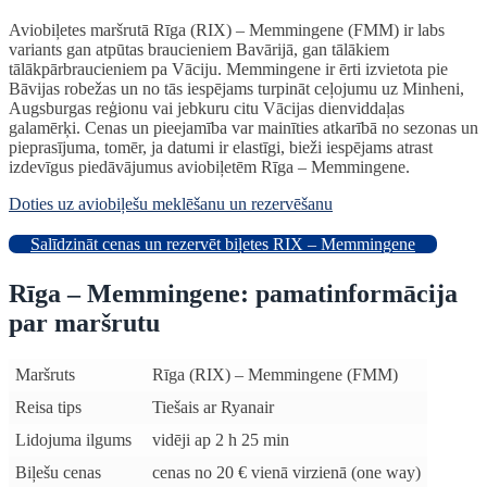
Aviobiļetes maršrutā Rīga (RIX) – Memmingene (FMM) ir labs
variants gan atpūtas braucieniem Bavārijā, gan tālākiem
tālākpārbraucieniem pa Vāciju. Memmingene ir ērti izvietota pie
Bāvijas robežas un no tās iespējams turpināt ceļojumu uz Minheni,
Augsburgas reģionu vai jebkuru citu Vācijas dienviddaļas
galamērķi. Cenas un pieejamība var mainīties atkarībā no sezonas un
pieprasījuma, tomēr, ja datumi ir elastīgi, bieži iespējams atrast
izdevīgus piedāvājumus aviobiļetēm Rīga – Memmingene.
Doties uz aviobiļešu meklēšanu un rezervēšanu
Salīdzināt cenas un rezervēt biļetes RIX – Memmingene
Rīga – Memmingene: pamatinformācija
par maršrutu
Maršruts
Rīga (RIX) – Memmingene (FMM)
Reisa tips
Tiešais ar Ryanair
Lidojuma ilgums
vidēji ap 2 h 25 min
Biļešu cenas
cenas no 20 € vienā virzienā (one way)