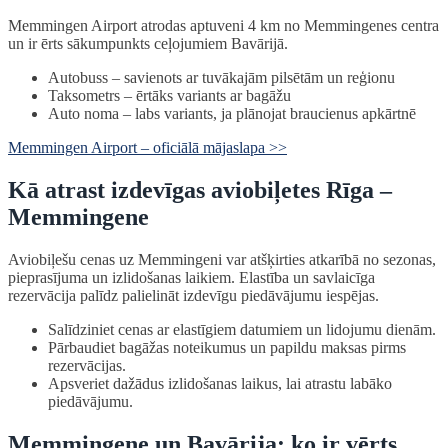
Memmingen Airport atrodas aptuveni 4 km no Memmingenes centra
un ir ērts sākumpunkts ceļojumiem Bavārijā.
Autobuss – savienots ar tuvākajām pilsētām un reģionu
Taksometrs – ērtāks variants ar bagāžu
Auto noma – labs variants, ja plānojat braucienus apkārtnē
Memmingen Airport – oficiālā mājaslapa >>
Kā atrast izdevīgas aviobiļetes Rīga –
Memmingene
Aviobiļešu cenas uz Memmingeni var atšķirties atkarībā no sezonas,
pieprasījuma un izlidošanas laikiem. Elastība un savlaicīga
rezervācija palīdz palielināt izdevīgu piedāvājumu iespējas.
Salīdziniet cenas ar elastīgiem datumiem un lidojumu dienām.
Pārbaudiet bagāžas noteikumus un papildu maksas pirms
rezervācijas.
Apsveriet dažādus izlidošanas laikus, lai atrastu labāko
piedāvājumu.
Memmingene un Bavārija: ko ir vērts