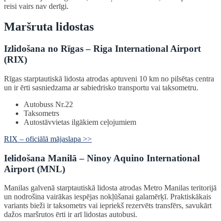
reisi vairs nav derīgi.
Maršruta lidostas
Izlidošana no Rīgas – Riga International Airport
(RIX)
Rīgas starptautiskā lidosta atrodas aptuveni 10 km no pilsētas centra
un ir ērti sasniedzama ar sabiedrisko transportu vai taksometru.
Autobuss Nr.22
Taksometrs
Autostāvvietas ilgākiem ceļojumiem
RIX – oficiālā mājaslapa >>
Ielidošana Manilā – Ninoy Aquino International
Airport (MNL)
Manilas galvenā starptautiskā lidosta atrodas Metro Manilas teritorijā
un nodrošina vairākas iespējas nokļūšanai galamērķī. Praktiskākais
variants bieži ir taksometrs vai iepriekš rezervēts transfērs, savukārt
dažos maršrutos ērti ir arī lidostas autobusi.