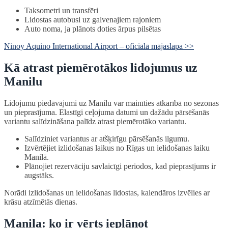
Taksometri un transfēri
Lidostas autobusi uz galvenajiem rajoniem
Auto noma, ja plānots doties ārpus pilsētas
Ninoy Aquino International Airport – oficiālā mājaslapa >>
Kā atrast piemērotākos lidojumus uz
Manilu
Lidojumu piedāvājumi uz Manilu var mainīties atkarībā no sezonas
un pieprasījuma. Elastīgi ceļojuma datumi un dažādu pārsēšanās
variantu salīdzināšana palīdz atrast piemērotāko variantu.
Salīdziniet variantus ar atšķirīgu pārsēšanās ilgumu.
Izvērtējiet izlidošanas laikus no Rīgas un ielidošanas laiku
Manilā.
Plānojiet rezervāciju savlaicīgi periodos, kad pieprasījums ir
augstāks.
Norādi izlidošanas un ielidošanas lidostas, kalendāros izvēlies ar
krāsu atzīmētās dienas.
Manila: ko ir vērts ieplānot