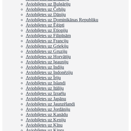
Aviobiļetes uz Bulgāriju
Aviobiļetes uz Čehiju
Aviobiļetes uz Dāniju
Aviobiļetes uz Dominikānas Republiku
Aviobiļetes uz Ēģipti
Aviobiļetes uz Etiopiju
Aviobiļetes uz Filipīnām
Aviobiļetes uz Franciju
Aviobiļetes uz Grieķiju
Aviobiļetes uz Gruziju
Aviobiļetes uz Horvātiju
Aviobiļetes uz Igauniju
Aviobiļetes uz Indiju
Aviobiļetes uz Indonēziju
Aviobiļetes uz Īriju
Aviobiļetes uz Islandi
Aviobiļetes uz Itāliju
Aviobiļetes uz Izraēlu
Aviobiļetes uz Japānu
Aviobiļetes uz Jaunzēlandi
Aviobiļetes uz Jordāniju
Aviobiļetes uz Kanādu
Aviobiļetes uz Keniju
Aviobiļetes uz Ķīnu
Aviobiļetes uz Kipru