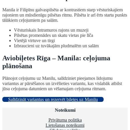
Manila ir Filipīnu galvaspilsēta ar kontrastiem starp vēsturiskajiem
rajoniem un mūsdienīgu pilsētas ritmu. Pilsēta ir arī ērts starta punkts
tālākiem ceļojumiem pa salām.
Vēsturiskais Intramuros rajons un muzeji
Pilsētas promenādes un skatu vietas pie līča
Vietējā virtuve un tirgi
Izbraucieni uz tuvākajām pludmalēm un salām
Aviobiļetes Rīga – Manila: ceļojuma
plānošana
Plānojot ceļojumu uz Manilu, salīdziniet pieejamos lidojumu
variantus ar pārsēšanos un izvēlieties variantu, kas vislabāk atbilst
jūsu ceļojuma datumiem un vēlamajam ceļojuma ritmam.
Salīdzināt variantus un rezervēt biļetes uz Manilu
Noteikumi
Privātuma politika
Lietošanas noteikumi