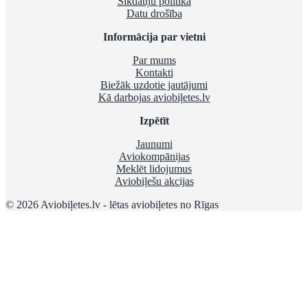
Sīkdatņu politika
Datu drošība
Informācija par vietni
Par mums
Kontakti
Biežāk uzdotie jautājumi
Kā darbojas aviobiļetes.lv
Izpētīt
Jaunumi
Aviokompānijas
Meklēt lidojumus
Aviobiļešu akcijas
© 2026 Aviobiļetes.lv - lētas aviobiļetes no Rīgas