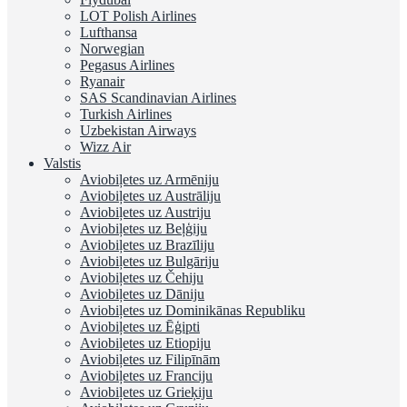
LOT Polish Airlines
Lufthansa
Norwegian
Pegasus Airlines
Ryanair
SAS Scandinavian Airlines
Turkish Airlines
Uzbekistan Airways
Wizz Air
Valstis
Aviobiļetes uz Armēniju
Aviobiļetes uz Austrāliju
Aviobiļetes uz Austriju
Aviobiļetes uz Beļģiju
Aviobiļetes uz Brazīliju
Aviobiļetes uz Bulgāriju
Aviobiļetes uz Čehiju
Aviobiļetes uz Dāniju
Aviobiļetes uz Dominikānas Republiku
Aviobiļetes uz Ēģipti
Aviobiļetes uz Etiopiju
Aviobiļetes uz Filipīnām
Aviobiļetes uz Franciju
Aviobiļetes uz Grieķiju