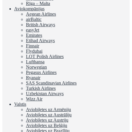
Rīga – Malta
Aviokompānijas
Aegean Airlines
airBaltic
British Airways
easyJet
Emirates
Etihad Airways
Finnair
Flydubai
LOT Polish Airlines
Lufthansa
Norwegian
Pegasus Airlines
Ryanair
SAS Scandinavian Airlines
Turkish Airlines
Uzbekistan Airways
Wizz Air
Valstis
Aviobiļetes uz Armēniju
Aviobiļetes uz Austrāliju
Aviobiļetes uz Austriju
Aviobiļetes uz Beļģiju
Aviobiļetes uz Brazīliju