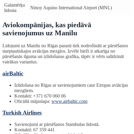
Galamērķa
Ninoy Aquino International Airport (MNL)
lidosta
Aviokompānijas, kas piedāvā
savienojumus uz Manilu
Lidojumi uz Manilu no Rīgas parasti tiek nodrošināti ar pārsēšanos
starptautiskajos aviācijas mezglos. Izvēle bieži ir atkarīga no
pārsēšanās ilguma un izlidošanas grafika, tāpēc ir vērts salīdzināt
vairākus variantus.
airBaltic
Izlidošana no Rīgas ar savienojumiem caur Eiropas aviācijas
mezgliem.
Kontakti: +371 670 060 06
Oficiālā mājaslapa:
www.airbaltic.com
Turkish Airlines
Savienojumi ar pārsēšanos Stambulas lidostā.
Kontakti: 67 359 441