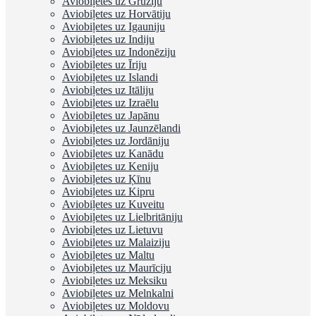
Aviobiļetes uz Gruziju
Aviobiļetes uz Horvātiju
Aviobiļetes uz Igauniju
Aviobiļetes uz Indiju
Aviobiļetes uz Indonēziju
Aviobiļetes uz Īriju
Aviobiļetes uz Islandi
Aviobiļetes uz Itāliju
Aviobiļetes uz Izraēlu
Aviobiļetes uz Japānu
Aviobiļetes uz Jaunzēlandi
Aviobiļetes uz Jordāniju
Aviobiļetes uz Kanādu
Aviobiļetes uz Keniju
Aviobiļetes uz Ķīnu
Aviobiļetes uz Kipru
Aviobiļetes uz Kuveitu
Aviobiļetes uz Lielbritāniju
Aviobiļetes uz Lietuvu
Aviobiļetes uz Malaiziju
Aviobiļetes uz Maltu
Aviobiļetes uz Maurīciju
Aviobiļetes uz Meksiku
Aviobiļetes uz Melnkalni
Aviobiļetes uz Moldovu