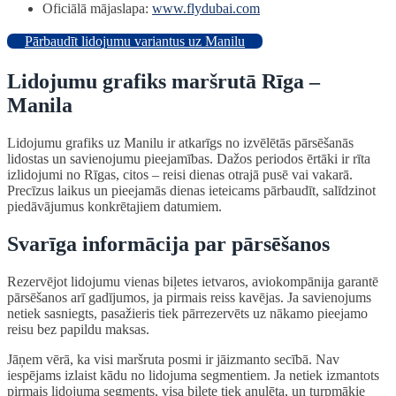
Oficiālā mājaslapa:
www.flydubai.com
Pārbaudīt lidojumu variantus uz Manilu
Lidojumu grafiks maršrutā Rīga –
Manila
Lidojumu grafiks uz Manilu ir atkarīgs no izvēlētās pārsēšanās
lidostas un savienojumu pieejamības. Dažos periodos ērtāki ir rīta
izlidojumi no Rīgas, citos – reisi dienas otrajā pusē vai vakarā.
Precīzus laikus un pieejamās dienas ieteicams pārbaudīt, salīdzinot
piedāvājumus konkrētajiem datumiem.
Svarīga informācija par pārsēšanos
Rezervējot lidojumu vienas biļetes ietvaros, aviokompānija garantē
pārsēšanos arī gadījumos, ja pirmais reiss kavējas. Ja savienojums
netiek sasniegts, pasažieris tiek pārrezervēts uz nākamo pieejamo
reisu bez papildu maksas.
Jāņem vērā, ka visi maršruta posmi ir jāizmanto secībā. Nav
iespējams izlaist kādu no lidojuma segmentiem. Ja netiek izmantots
pirmais lidojuma segments, visa biļete tiek anulēta, un turpmākie