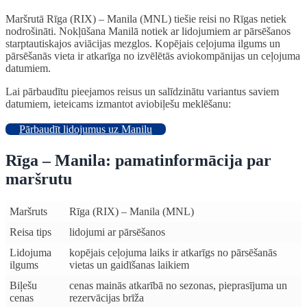
Maršrutā Rīga (RIX) – Manila (MNL) tiešie reisi no Rīgas netiek
nodrošināti. Nokļūšana Manilā notiek ar lidojumiem ar pārsēšanos
starptautiskajos aviācijas mezglos. Kopējais ceļojuma ilgums un
pārsēšanās vieta ir atkarīga no izvēlētās aviokompānijas un ceļojuma
datumiem.
Lai pārbaudītu pieejamos reisus un salīdzinātu variantus saviem
datumiem, ieteicams izmantot aviobiļešu meklēšanu:
Pārbaudīt lidojumus uz Manilu
Rīga – Manila: pamatinformācija par
maršrutu
Maršruts
Rīga (RIX) – Manila (MNL)
Reisa tips
lidojumi ar pārsēšanos
Lidojuma
kopējais ceļojuma laiks ir atkarīgs no pārsēšanās
ilgums
vietas un gaidīšanas laikiem
Biļešu
cenas mainās atkarībā no sezonas, pieprasījuma un
cenas
rezervācijas brīža