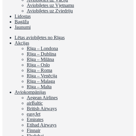
Aviobiļetes uz Vjetnamu
Aviobiļetes uz Zviedriju
Lidostas
Bagāža
Jaunumi
Lētas aviobiļetes no Rīgas
Akcijas
Rīga – Londona
Rīga – Dublina
Rīga – Milāna
Rīga – Oslo
Rīga – Roma
Rīga – Venēcija
Rīga – Malaga
Rīga – Malta
Aviokompānijas
Aegean Airlines
airBaltic
British Airways
easyJet
Emirates
Etihad Airways
Finnair
Flydubai