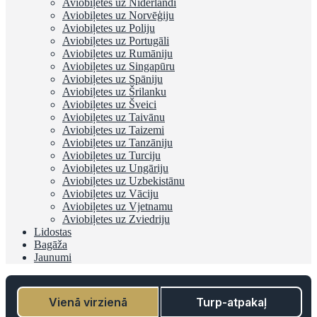
Aviobiļetes uz Nīderlandi
Aviobiļetes uz Norvēģiju
Aviobiļetes uz Poliju
Aviobiļetes uz Portugāli
Aviobiļetes uz Rumāniju
Aviobiļetes uz Singapūru
Aviobiļetes uz Spāniju
Aviobiļetes uz Šrilanku
Aviobiļetes uz Šveici
Aviobiļetes uz Taivānu
Aviobiļetes uz Taizemi
Aviobiļetes uz Tanzāniju
Aviobiļetes uz Turciju
Aviobiļetes uz Ungāriju
Aviobiļetes uz Uzbekistānu
Aviobiļetes uz Vāciju
Aviobiļetes uz Vjetnamu
Aviobiļetes uz Zviedriju
Lidostas
Bagāža
Jaunumi
Vienā virzienā
Turp-atpakaļ