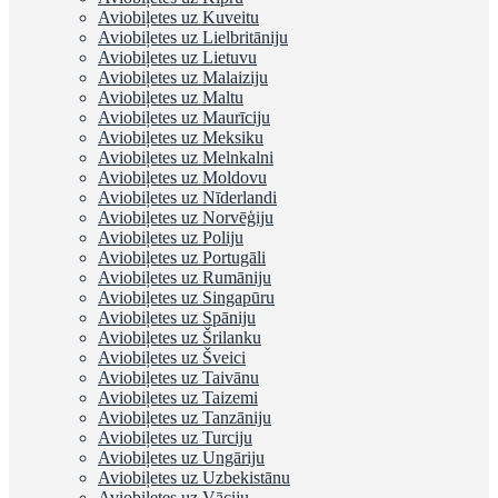
Aviobiļetes uz Kuveitu
Aviobiļetes uz Lielbritāniju
Aviobiļetes uz Lietuvu
Aviobiļetes uz Malaiziju
Aviobiļetes uz Maltu
Aviobiļetes uz Maurīciju
Aviobiļetes uz Meksiku
Aviobiļetes uz Melnkalni
Aviobiļetes uz Moldovu
Aviobiļetes uz Nīderlandi
Aviobiļetes uz Norvēģiju
Aviobiļetes uz Poliju
Aviobiļetes uz Portugāli
Aviobiļetes uz Rumāniju
Aviobiļetes uz Singapūru
Aviobiļetes uz Spāniju
Aviobiļetes uz Šrilanku
Aviobiļetes uz Šveici
Aviobiļetes uz Taivānu
Aviobiļetes uz Taizemi
Aviobiļetes uz Tanzāniju
Aviobiļetes uz Turciju
Aviobiļetes uz Ungāriju
Aviobiļetes uz Uzbekistānu
Aviobiļetes uz Vāciju