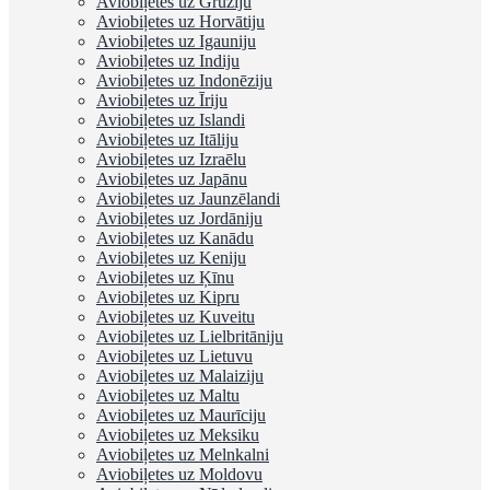
Aviobiļetes uz Gruziju
Aviobiļetes uz Horvātiju
Aviobiļetes uz Igauniju
Aviobiļetes uz Indiju
Aviobiļetes uz Indonēziju
Aviobiļetes uz Īriju
Aviobiļetes uz Islandi
Aviobiļetes uz Itāliju
Aviobiļetes uz Izraēlu
Aviobiļetes uz Japānu
Aviobiļetes uz Jaunzēlandi
Aviobiļetes uz Jordāniju
Aviobiļetes uz Kanādu
Aviobiļetes uz Keniju
Aviobiļetes uz Ķīnu
Aviobiļetes uz Kipru
Aviobiļetes uz Kuveitu
Aviobiļetes uz Lielbritāniju
Aviobiļetes uz Lietuvu
Aviobiļetes uz Malaiziju
Aviobiļetes uz Maltu
Aviobiļetes uz Maurīciju
Aviobiļetes uz Meksiku
Aviobiļetes uz Melnkalni
Aviobiļetes uz Moldovu