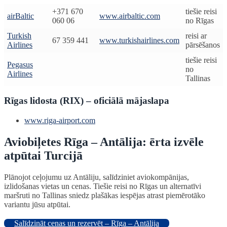
+371 670
tiešie reisi
airBaltic
www.airbaltic.com
060 06
no Rīgas
Turkish
reisi ar
67 359 441
www.turkishairlines.com
Airlines
pārsēšanos
tiešie reisi
Pegasus
no
Airlines
Tallinas
Rīgas lidosta (RIX) – oficiālā mājaslapa
www.riga-airport.com
Aviobiļetes Rīga – Antālija: ērta izvēle
atpūtai Turcijā
Plānojot ceļojumu uz Antāliju, salīdziniet aviokompānijas,
izlidošanas vietas un cenas. Tiešie reisi no Rīgas un alternatīvi
maršruti no Tallinas sniedz plašākas iespējas atrast piemērotāko
variantu jūsu atpūtai.
Salīdzināt cenas un rezervēt – Rīga – Antālija