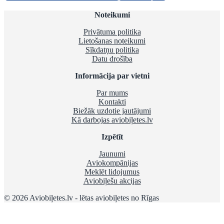
Noteikumi
Privātuma politika
Lietošanas noteikumi
Sīkdatņu politika
Datu drošība
Informācija par vietni
Par mums
Kontakti
Biežāk uzdotie jautājumi
Kā darbojas aviobiļetes.lv
Izpētīt
Jaunumi
Aviokompānijas
Meklēt lidojumus
Aviobiļešu akcijas
© 2026 Aviobiļetes.lv - lētas aviobiļetes no Rīgas