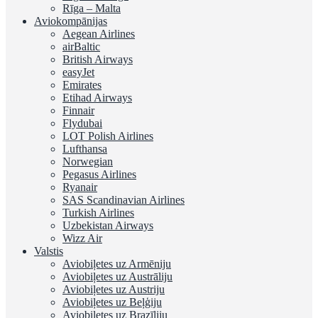
Rīga – Malta
Aviokompānijas
Aegean Airlines
airBaltic
British Airways
easyJet
Emirates
Etihad Airways
Finnair
Flydubai
LOT Polish Airlines
Lufthansa
Norwegian
Pegasus Airlines
Ryanair
SAS Scandinavian Airlines
Turkish Airlines
Uzbekistan Airways
Wizz Air
Valstis
Aviobiļetes uz Armēniju
Aviobiļetes uz Austrāliju
Aviobiļetes uz Austriju
Aviobiļetes uz Beļģiju
Aviobiļetes uz Brazīliju