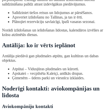
salīdzināšana palīdz atrast izdevīgākus piedāvājumus.
Salīdziniet tiešos reisus un lidojumus ar pārsēšanos.
Apsveriet izlidošanu no Tallinas, ja tas ir ērti.
Plānojiet rezervāciju savlaicīgi, īpaši vasaras sezonai.
Norādi izlidošanas un ielidošanas lidostas, kalendāros izvēlies ar
krāsu atzīmētās dienas.
Antālija: ko ir vērts ieplānot
Antālija piedāvā gan pludmales atpūtu, gan kultūras un dabas
objektus.
Atpūtai – Vidusjūras pludmales un kūrorti.
Apskatei – vecpilsēta Kaleiçi, antīkās drupas.
Ģimenēm – ūdens parki un viesnīcu izklaides.
Noderīgi kontakti: aviokompānijas un
lidosta
Aviokompāniju kontakti