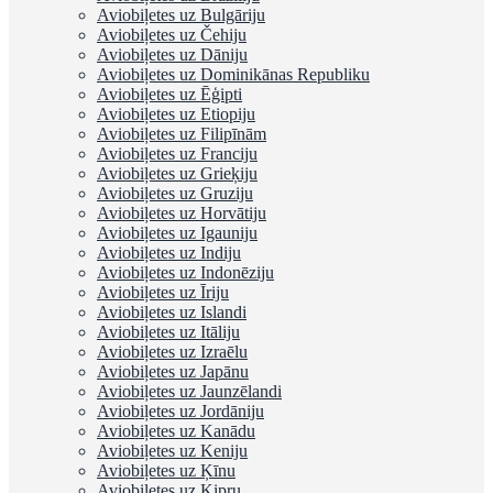
Aviobiļetes uz Bulgāriju
Aviobiļetes uz Čehiju
Aviobiļetes uz Dāniju
Aviobiļetes uz Dominikānas Republiku
Aviobiļetes uz Ēģipti
Aviobiļetes uz Etiopiju
Aviobiļetes uz Filipīnām
Aviobiļetes uz Franciju
Aviobiļetes uz Grieķiju
Aviobiļetes uz Gruziju
Aviobiļetes uz Horvātiju
Aviobiļetes uz Igauniju
Aviobiļetes uz Indiju
Aviobiļetes uz Indonēziju
Aviobiļetes uz Īriju
Aviobiļetes uz Islandi
Aviobiļetes uz Itāliju
Aviobiļetes uz Izraēlu
Aviobiļetes uz Japānu
Aviobiļetes uz Jaunzēlandi
Aviobiļetes uz Jordāniju
Aviobiļetes uz Kanādu
Aviobiļetes uz Keniju
Aviobiļetes uz Ķīnu
Aviobiļetes uz Kipru