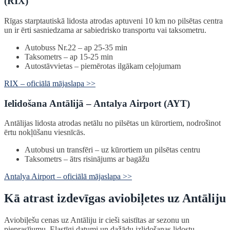
(RIX)
Rīgas starptautiskā lidosta atrodas aptuveni 10 km no pilsētas centra
un ir ērti sasniedzama ar sabiedrisko transportu vai taksometru.
Autobuss Nr.22 – ap 25-35 min
Taksometrs – ap 15-25 min
Autostāvvietas – piemērotas ilgākam ceļojumam
RIX – oficiālā mājaslapa >>
Ielidošana Antālijā – Antalya Airport (AYT)
Antālijas lidosta atrodas netālu no pilsētas un kūrortiem, nodrošinot
ērtu nokļūšanu viesnīcās.
Autobusi un transfēri – uz kūrortiem un pilsētas centru
Taksometrs – ātrs risinājums ar bagāžu
Antalya Airport – oficiālā mājaslapa >>
Kā atrast izdevīgas aviobiļetes uz Antāliju
Aviobiļešu cenas uz Antāliju ir cieši saistītas ar sezonu un
pieprasījumu. Elastīgi datumi un dažādu izlidošanas lidostu