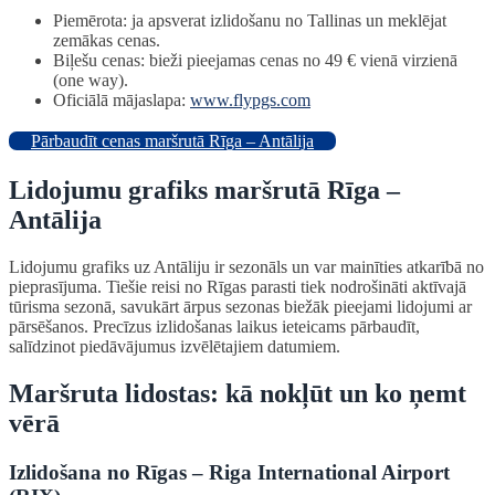
Piemērota: ja apsverat izlidošanu no Tallinas un meklējat
zemākas cenas.
Biļešu cenas: bieži pieejamas cenas no 49 € vienā virzienā
(one way).
Oficiālā mājaslapa:
www.flypgs.com
Pārbaudīt cenas maršrutā Rīga – Antālija
Lidojumu grafiks maršrutā Rīga –
Antālija
Lidojumu grafiks uz Antāliju ir sezonāls un var mainīties atkarībā no
pieprasījuma. Tiešie reisi no Rīgas parasti tiek nodrošināti aktīvajā
tūrisma sezonā, savukārt ārpus sezonas biežāk pieejami lidojumi ar
pārsēšanos. Precīzus izlidošanas laikus ieteicams pārbaudīt,
salīdzinot piedāvājumus izvēlētajiem datumiem.
Maršruta lidostas: kā nokļūt un ko ņemt
vērā
Izlidošana no Rīgas – Riga International Airport