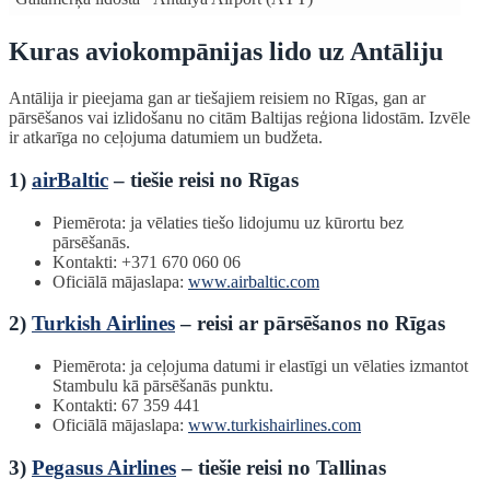
Kuras aviokompānijas lido uz Antāliju
Antālija ir pieejama gan ar tiešajiem reisiem no Rīgas, gan ar
pārsēšanos vai izlidošanu no citām Baltijas reģiona lidostām. Izvēle
ir atkarīga no ceļojuma datumiem un budžeta.
1)
airBaltic
– tiešie reisi no Rīgas
Piemērota: ja vēlaties tiešo lidojumu uz kūrortu bez
pārsēšanās.
Kontakti: +371 670 060 06
Oficiālā mājaslapa:
www.airbaltic.com
2)
Turkish Airlines
– reisi ar pārsēšanos no Rīgas
Piemērota: ja ceļojuma datumi ir elastīgi un vēlaties izmantot
Stambulu kā pārsēšanās punktu.
Kontakti: 67 359 441
Oficiālā mājaslapa:
www.turkishairlines.com
3)
Pegasus Airlines
– tiešie reisi no Tallinas