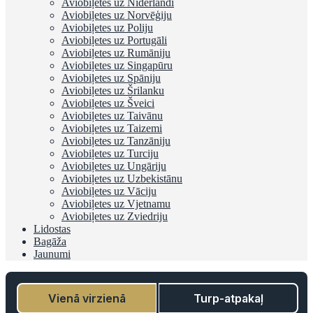
Aviobiļetes uz Nīderlandi
Aviobiļetes uz Norvēģiju
Aviobiļetes uz Poliju
Aviobiļetes uz Portugāli
Aviobiļetes uz Rumāniju
Aviobiļetes uz Singapūru
Aviobiļetes uz Spāniju
Aviobiļetes uz Šrilanku
Aviobiļetes uz Šveici
Aviobiļetes uz Taivānu
Aviobiļetes uz Taizemi
Aviobiļetes uz Tanzāniju
Aviobiļetes uz Turciju
Aviobiļetes uz Ungāriju
Aviobiļetes uz Uzbekistānu
Aviobiļetes uz Vāciju
Aviobiļetes uz Vjetnamu
Aviobiļetes uz Zviedriju
Lidostas
Bagāža
Jaunumi
Vienā virzienā
Turp-atpakaļ