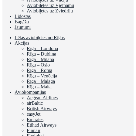
Aviobiļetes uz Vjetnamu
Aviobiļetes uz Zviedriju
Lidostas
Bagāža
Jaunumi
Lētas aviobiļetes no Rīgas
Akcijas
Rīga – Londona
Rīga – Dublina
Rīga – Milāna
Rīga – Oslo
Rīga – Roma
Rīga – Venēcija
Rīga – Malaga
Rīga – Malta
Aviokompānijas
Aegean Airlines
airBaltic
British Airways
easyJet
Emirates
Etihad Airways
Finnair
Flydubai