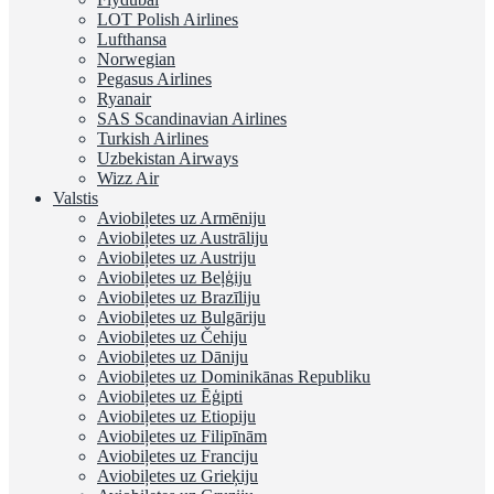
LOT Polish Airlines
Lufthansa
Norwegian
Pegasus Airlines
Ryanair
SAS Scandinavian Airlines
Turkish Airlines
Uzbekistan Airways
Wizz Air
Valstis
Aviobiļetes uz Armēniju
Aviobiļetes uz Austrāliju
Aviobiļetes uz Austriju
Aviobiļetes uz Beļģiju
Aviobiļetes uz Brazīliju
Aviobiļetes uz Bulgāriju
Aviobiļetes uz Čehiju
Aviobiļetes uz Dāniju
Aviobiļetes uz Dominikānas Republiku
Aviobiļetes uz Ēģipti
Aviobiļetes uz Etiopiju
Aviobiļetes uz Filipīnām
Aviobiļetes uz Franciju
Aviobiļetes uz Grieķiju