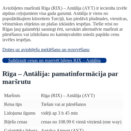
Aviobiļetes maršrutā Rīga (RIX) – Antālija (AYT) ir iecienīta izvēle
atpūtas ceļojumiem visa gada garumā. Antālija ir viens no
populārākajiem kūrortiem Turcijā, kas piedāvā pludmales, viesnīcas,
vēsturiskus objektus un plašas izklaides iespējas. Tiešie reisi no
Rīgas ļauj galamērķi sasniegt ērti, savukārt alternatīvie maršruti ar
pārsēšanos vai izlidošanu no kaimiņvalstīm sniedz papildu cenu
izvēles iespējas.
Doties uz aviobiļešu meklēšanu un rezervēšanu
Salīdzināt cenas un rezervēt biļetes RIX – Antālija
Rīga – Antālija: pamatinformācija par
maršrutu
Maršruts
Rīga (RIX) – Antālija (AYT)
Reisa tips
Tiešais vai ar pārsēšanos
Lidojuma ilgums
vidēji ap 3 h 45 min
Biļešu cenas
cenas no 108.99 € vienā virzienā (one way)
Galamērķa lidosta
Antalya Airport (AYT)