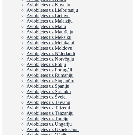
Aviobiļetes uz Kuveitu
Aviobiļetes uz Lielbritāniju
Aviobiļetes uz Lietuvu
Aviobiļetes uz Malaiziju
Aviobiļetes uz Maltu
Aviobiļetes uz Maurīciju
Aviobiļetes uz Meksiku
Aviobiļetes uz Melnkalni
Aviobiļetes uz Moldovu
Aviobiļetes uz Nīderlandi
Aviobiļetes uz Norvēģiju
Aviobiļetes uz Poliju
Aviobiļetes uz Portugāli
Aviobiļetes uz Rumāniju
Aviobiļetes uz Singapūru
Aviobiļetes uz Spāniju
Aviobiļetes uz Šrilanku
Aviobiļetes uz Šveici
Aviobiļetes uz Taivānu
Aviobiļetes uz Taizemi
Aviobiļetes uz Tanzāniju
Aviobiļetes uz Turciju
Aviobiļetes uz Ungāriju
Aviobiļetes uz Uzbekistānu
Aviobiļetes uz Vāciju