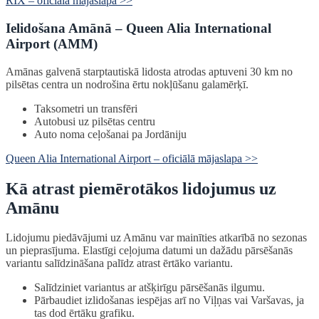
RIX – oficiālā mājaslapa >>
Ielidošana Amānā – Queen Alia International
Airport (AMM)
Amānas galvenā starptautiskā lidosta atrodas aptuveni 30 km no
pilsētas centra un nodrošina ērtu nokļūšanu galamērķī.
Taksometri un transfēri
Autobusi uz pilsētas centru
Auto noma ceļošanai pa Jordāniju
Queen Alia International Airport – oficiālā mājaslapa >>
Kā atrast piemērotākos lidojumus uz
Amānu
Lidojumu piedāvājumi uz Amānu var mainīties atkarībā no sezonas
un pieprasījuma. Elastīgi ceļojuma datumi un dažādu pārsēšanās
variantu salīdzināšana palīdz atrast ērtāko variantu.
Salīdziniet variantus ar atšķirīgu pārsēšanās ilgumu.
Pārbaudiet izlidošanas iespējas arī no Viļņas vai Varšavas, ja
tas dod ērtāku grafiku.