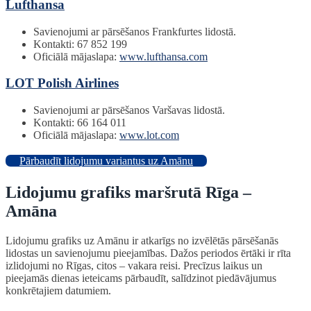
Lufthansa
Savienojumi ar pārsēšanos Frankfurtes lidostā.
Kontakti: 67 852 199
Oficiālā mājaslapa:
www.lufthansa.com
LOT Polish Airlines
Savienojumi ar pārsēšanos Varšavas lidostā.
Kontakti: 66 164 011
Oficiālā mājaslapa:
www.lot.com
Pārbaudīt lidojumu variantus uz Amānu
Lidojumu grafiks maršrutā Rīga –
Amāna
Lidojumu grafiks uz Amānu ir atkarīgs no izvēlētās pārsēšanās
lidostas un savienojumu pieejamības. Dažos periodos ērtāki ir rīta
izlidojumi no Rīgas, citos – vakara reisi. Precīzus laikus un
pieejamās dienas ieteicams pārbaudīt, salīdzinot piedāvājumus
konkrētajiem datumiem.