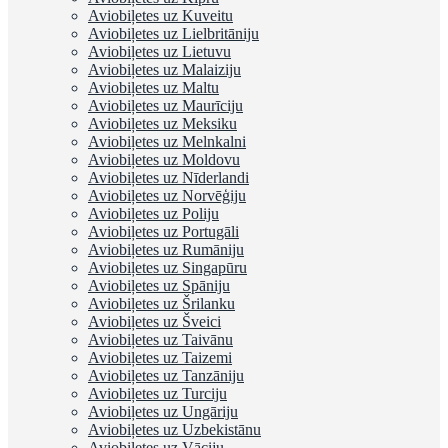
Aviobiļetes uz Kuveitu
Aviobiļetes uz Lielbritāniju
Aviobiļetes uz Lietuvu
Aviobiļetes uz Malaiziju
Aviobiļetes uz Maltu
Aviobiļetes uz Maurīciju
Aviobiļetes uz Meksiku
Aviobiļetes uz Melnkalni
Aviobiļetes uz Moldovu
Aviobiļetes uz Nīderlandi
Aviobiļetes uz Norvēģiju
Aviobiļetes uz Poliju
Aviobiļetes uz Portugāli
Aviobiļetes uz Rumāniju
Aviobiļetes uz Singapūru
Aviobiļetes uz Spāniju
Aviobiļetes uz Šrilanku
Aviobiļetes uz Šveici
Aviobiļetes uz Taivānu
Aviobiļetes uz Taizemi
Aviobiļetes uz Tanzāniju
Aviobiļetes uz Turciju
Aviobiļetes uz Ungāriju
Aviobiļetes uz Uzbekistānu
Aviobiļetes uz Vāciju