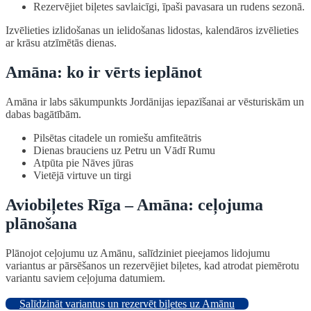
Rezervējiet biļetes savlaicīgi, īpaši pavasara un rudens sezonā.
Izvēlieties izlidošanas un ielidošanas lidostas, kalendāros izvēlieties
ar krāsu atzīmētās dienas.
Amāna: ko ir vērts ieplānot
Amāna ir labs sākumpunkts Jordānijas iepazīšanai ar vēsturiskām un
dabas bagātībām.
Pilsētas citadele un romiešu amfiteātris
Dienas brauciens uz Petru un Vādī Rumu
Atpūta pie Nāves jūras
Vietējā virtuve un tirgi
Aviobiļetes Rīga – Amāna: ceļojuma
plānošana
Plānojot ceļojumu uz Amānu, salīdziniet pieejamos lidojumu
variantus ar pārsēšanos un rezervējiet biļetes, kad atrodat piemērotu
variantu saviem ceļojuma datumiem.
Salīdzināt variantus un rezervēt biļetes uz Amānu