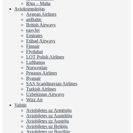
Rīga – Malta
Aviokompānijas
Aegean Airlines
airBaltic
British Airways
easyJet
Emirates
Etihad Airways
Finnair
Flydubai
LOT Polish Airlines
Lufthansa
Norwegian
Pegasus Airlines
Ryanair
SAS Scandinavian Airlines
Turkish Airlines
Uzbekistan Airways
Wizz Air
Valstis
Aviobiļetes uz Armēniju
Aviobiļetes uz Austrāliju
Aviobiļetes uz Austriju
Aviobiļetes uz Beļģiju
Aviobiļetes uz Brazīliju