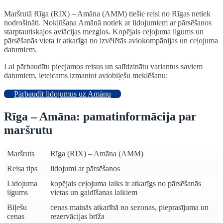
Maršrutā Rīga (RIX) – Amāna (AMM) tiešie reisi no Rīgas netiek
nodrošināti. Nokļūšana Amānā notiek ar lidojumiem ar pārsēšanos
starptautiskajos aviācijas mezglos. Kopējais ceļojuma ilgums un
pārsēšanās vieta ir atkarīga no izvēlētās aviokompānijas un ceļojuma
datumiem.
Lai pārbaudītu pieejamos reisus un salīdzinātu variantus saviem
datumiem, ieteicams izmantot aviobiļešu meklēšanu:
Pārbaudīt lidojumus uz Amānu
Rīga – Amāna: pamatinformācija par
maršrutu
Maršruts
Rīga (RIX) – Amāna (AMM)
Reisa tips
lidojumi ar pārsēšanos
Lidojuma
kopējais ceļojuma laiks ir atkarīgs no pārsēšanās
ilgums
vietas un gaidīšanas laikiem
Biļešu
cenas mainās atkarībā no sezonas, pieprasījuma un
cenas
rezervācijas brīža