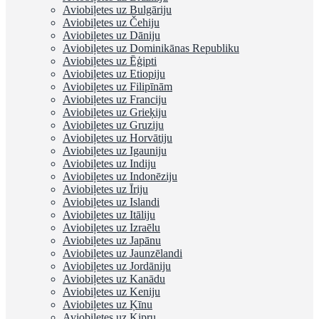
Aviobiļetes uz Bulgāriju
Aviobiļetes uz Čehiju
Aviobiļetes uz Dāniju
Aviobiļetes uz Dominikānas Republiku
Aviobiļetes uz Ēģipti
Aviobiļetes uz Etiopiju
Aviobiļetes uz Filipīnām
Aviobiļetes uz Franciju
Aviobiļetes uz Grieķiju
Aviobiļetes uz Gruziju
Aviobiļetes uz Horvātiju
Aviobiļetes uz Igauniju
Aviobiļetes uz Indiju
Aviobiļetes uz Indonēziju
Aviobiļetes uz Īriju
Aviobiļetes uz Islandi
Aviobiļetes uz Itāliju
Aviobiļetes uz Izraēlu
Aviobiļetes uz Japānu
Aviobiļetes uz Jaunzēlandi
Aviobiļetes uz Jordāniju
Aviobiļetes uz Kanādu
Aviobiļetes uz Keniju
Aviobiļetes uz Ķīnu
Aviobiļetes uz Kipru