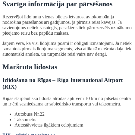
Svarīga informācija par pārsēšanos
Rezervējot lidojumu vienas biļetes ietvaros, aviokompānija
nodrošina pārsēšanos arī gadījumos, ja pirmais reiss kavējas. Ja
savienojums netiek sasniegts, pasažieris tiek pārrezervēts uz nākamo
pieejamo reisu bez papildu maksas.
Jāņem vērā, ka visi lidojuma posmi ir obligāti izmantojami. Ja netiek
izmantots pirmais lidojuma segments, visa atlikusī maršruta daļa tiek
automātiski anulēta, un turpmākie reisi vairs nav derīgi.
Maršruta lidostas
Izlidošana no Rīgas – Riga International Airport
(RIX)
Rīgas starptautiskā lidosta atrodas aptuveni 10 km no pilsētas centra
un ir ērti sasniedzama ar sabiedrisko transportu vai taksometru.
Autobuss Nr.22
Taksometrs
Autostāvvietas ilgākiem ceļojumiem