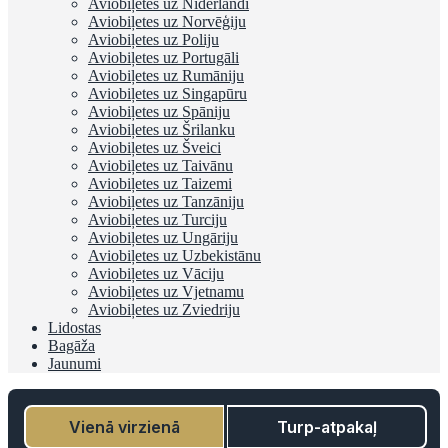
Aviobiļetes uz Nīderlandi
Aviobiļetes uz Norvēģiju
Aviobiļetes uz Poliju
Aviobiļetes uz Portugāli
Aviobiļetes uz Rumāniju
Aviobiļetes uz Singapūru
Aviobiļetes uz Spāniju
Aviobiļetes uz Šrilanku
Aviobiļetes uz Šveici
Aviobiļetes uz Taivānu
Aviobiļetes uz Taizemi
Aviobiļetes uz Tanzāniju
Aviobiļetes uz Turciju
Aviobiļetes uz Ungāriju
Aviobiļetes uz Uzbekistānu
Aviobiļetes uz Vāciju
Aviobiļetes uz Vjetnamu
Aviobiļetes uz Zviedriju
Lidostas
Bagāža
Jaunumi
Vienā virzienā
Turp-atpakaļ