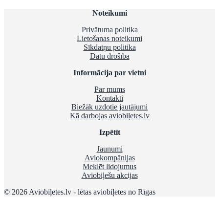
Noteikumi
Privātuma politika
Lietošanas noteikumi
Sīkdatņu politika
Datu drošība
Informācija par vietni
Par mums
Kontakti
Biežāk uzdotie jautājumi
Kā darbojas aviobiļetes.lv
Izpētīt
Jaunumi
Aviokompānijas
Meklēt lidojumus
Aviobiļešu akcijas
© 2026 Aviobiļetes.lv - lētas aviobiļetes no Rīgas