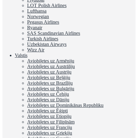
LOT Polish Airlines
Lufthansa
Norwegian
Pegasus Airlines
Ryanair
SAS Scandinavian Airlines
Turkish Airlines
Uzbekistan Airways
Wizz Air
Valstis
Aviobiļetes uz Armēniju
Aviobiļetes uz Austrāliju
Aviobiļetes uz Austriju
Aviobiļetes uz Beļģiju
Aviobiļetes uz Brazīliju
Aviobiļetes uz Bulgāriju
Aviobiļetes uz Čehiju
Aviobiļetes uz Dāniju
Aviobiļetes uz Dominikānas Republiku
Aviobiļetes uz Ēģipti
Aviobiļetes uz Etiopiju
Aviobiļetes uz Filipīnām
Aviobiļetes uz Franciju
Aviobiļetes uz Grieķiju