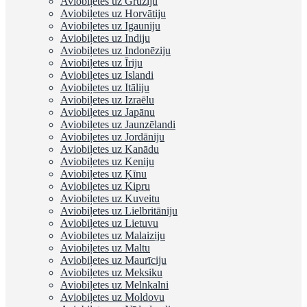
Aviobiļetes uz Gruziju
Aviobiļetes uz Horvātiju
Aviobiļetes uz Igauniju
Aviobiļetes uz Indiju
Aviobiļetes uz Indonēziju
Aviobiļetes uz Īriju
Aviobiļetes uz Islandi
Aviobiļetes uz Itāliju
Aviobiļetes uz Izraēlu
Aviobiļetes uz Japānu
Aviobiļetes uz Jaunzēlandi
Aviobiļetes uz Jordāniju
Aviobiļetes uz Kanādu
Aviobiļetes uz Keniju
Aviobiļetes uz Ķīnu
Aviobiļetes uz Kipru
Aviobiļetes uz Kuveitu
Aviobiļetes uz Lielbritāniju
Aviobiļetes uz Lietuvu
Aviobiļetes uz Malaiziju
Aviobiļetes uz Maltu
Aviobiļetes uz Maurīciju
Aviobiļetes uz Meksiku
Aviobiļetes uz Melnkalni
Aviobiļetes uz Moldovu