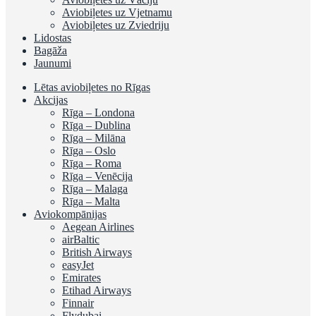
Aviobiļetes uz Vjetnamu
Aviobiļetes uz Zviedriju
Lidostas
Bagāža
Jaunumi
Lētas aviobiļetes no Rīgas
Akcijas
Rīga – Londona
Rīga – Dublina
Rīga – Milāna
Rīga – Oslo
Rīga – Roma
Rīga – Venēcija
Rīga – Malaga
Rīga – Malta
Aviokompānijas
Aegean Airlines
airBaltic
British Airways
easyJet
Emirates
Etihad Airways
Finnair
Flydubai