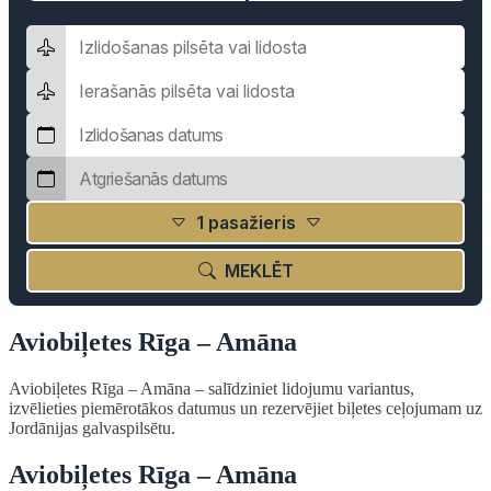
1 pasažieris
MEKLĒT
Aviobiļetes Rīga – Amāna
Aviobiļetes Rīga – Amāna – salīdziniet lidojumu variantus,
izvēlieties piemērotākos datumus un rezervējiet biļetes ceļojumam uz
Jordānijas galvaspilsētu.
Aviobiļetes Rīga – Amāna