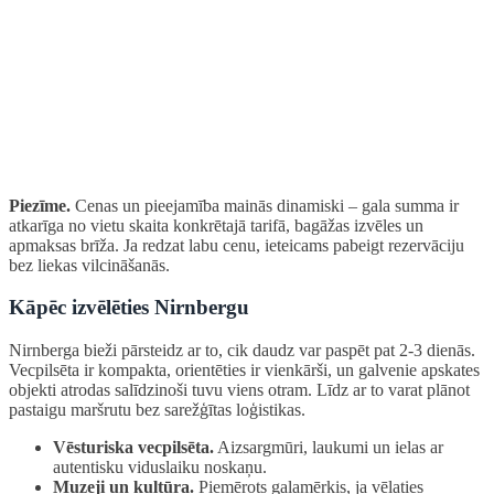
Piezīme.
Cenas un pieejamība mainās dinamiski – gala summa ir
atkarīga no vietu skaita konkrētajā tarifā, bagāžas izvēles un
apmaksas brīža. Ja redzat labu cenu, ieteicams pabeigt rezervāciju
bez liekas vilcināšanās.
Kāpēc izvēlēties Nirnbergu
Nirnberga bieži pārsteidz ar to, cik daudz var paspēt pat 2-3 dienās.
Vecpilsēta ir kompakta, orientēties ir vienkārši, un galvenie apskates
objekti atrodas salīdzinoši tuvu viens otram. Līdz ar to varat plānot
pastaigu maršrutu bez sarežģītas loģistikas.
Vēsturiska vecpilsēta.
Aizsargmūri, laukumi un ielas ar
autentisku viduslaiku noskaņu.
Muzeji un kultūra.
Piemērots galamērķis, ja vēlaties