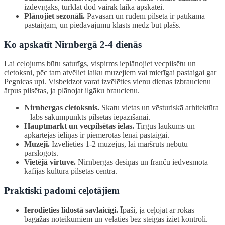
izdevīgāks, turklāt dod vairāk laika apskatei.
Plānojiet sezonāli.
Pavasarī un rudenī pilsēta ir patīkama
pastaigām, un piedāvājumu klāsts mēdz būt plašs.
Ko apskatīt Nirnbergā 2-4 dienās
Lai ceļojums būtu saturīgs, vispirms ieplānojiet vecpilsētu un
cietoksni, pēc tam atvēliet laiku muzejiem vai mierīgai pastaigai gar
Pegnicas upi. Visbeidzot varat izvēlēties vienu dienas izbraucienu
ārpus pilsētas, ja plānojat ilgāku braucienu.
Nirnbergas cietoksnis.
Skatu vietas un vēsturiskā arhitektūra
– labs sākumpunkts pilsētas iepazīšanai.
Hauptmarkt un vecpilsētas ielas.
Tirgus laukums un
apkārtējās ieliņas ir piemērotas lēnai pastaigai.
Muzeji.
Izvēlieties 1-2 muzejus, lai maršruts nebūtu
pārslogots.
Vietējā virtuve.
Nirnbergas desiņas un franču iedvesmota
kafijas kultūra pilsētas centrā.
Praktiski padomi ceļotājiem
Ierodieties lidostā savlaicīgi.
Īpaši, ja ceļojat ar rokas
bagāžas noteikumiem un vēlaties bez steigas iziet kontroli.