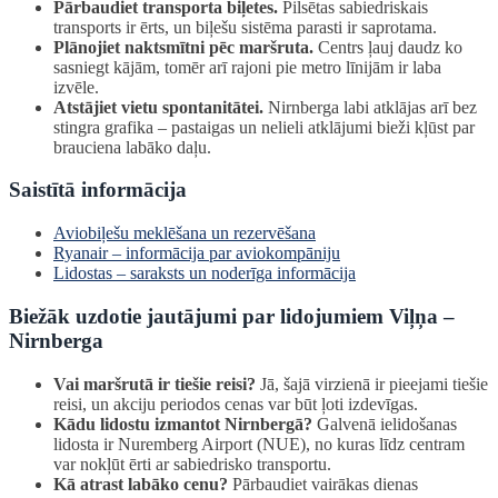
Pārbaudiet transporta biļetes.
Pilsētas sabiedriskais
transports ir ērts, un biļešu sistēma parasti ir saprotama.
Plānojiet naktsmītni pēc maršruta.
Centrs ļauj daudz ko
sasniegt kājām, tomēr arī rajoni pie metro līnijām ir laba
izvēle.
Atstājiet vietu spontanitātei.
Nirnberga labi atklājas arī bez
stingra grafika – pastaigas un nelieli atklājumi bieži kļūst par
brauciena labāko daļu.
Saistītā informācija
Aviobiļešu meklēšana un rezervēšana
Ryanair – informācija par aviokompāniju
Lidostas – saraksts un noderīga informācija
Biežāk uzdotie jautājumi par lidojumiem Viļņa –
Nirnberga
Vai maršrutā ir tiešie reisi?
Jā, šajā virzienā ir pieejami tiešie
reisi, un akciju periodos cenas var būt ļoti izdevīgas.
Kādu lidostu izmantot Nirnbergā?
Galvenā ielidošanas
lidosta ir Nuremberg Airport (NUE), no kuras līdz centram
var nokļūt ērti ar sabiedrisko transportu.
Kā atrast labāko cenu?
Pārbaudiet vairākas dienas