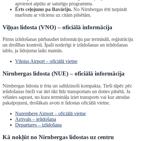
apvienot atpūtu ar saturīgu programmu.
Ērts ceļojums pa Bavāriju.
No Nirnbergas ērti turpināt
maršrutu ar vilcienu uz citām pilsētām.
Viļņas lidosta (VNO) – oficiālā informācija
Pirms izlidošanas pārbaudiet informāciju par termināli, reģistrāciju
un drošības kontroli. Īpaši noderīgi ir izlidošanas un ielidošanas
tablo, ja lidojuma laiki mainās.
Vilnius Airport – oficiālā vietne
Nirnbergas lidosta (NUE) – oficiālā informācija
Nirnbergas lidosta ir ērta un salīdzinoši kompakta. Tieši tāpēc pēc
ielidošanas bieži var ātri tikt līdz transportam un doties pilsētā. Ja
vēlaties saprast, no kura termināļa iziet transports vai kur atrodas
pakalpojumi, drošākais avots ir lidostas oficiālā vietne.
Nuremberg Airport – oficiālā vietne
Arrivals – ielidošana
Departures – izlidošana
Kā nokļūt no Nirnbergas lidostas uz centru