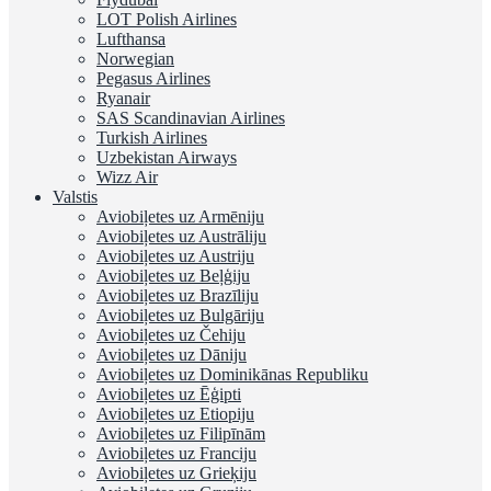
LOT Polish Airlines
Lufthansa
Norwegian
Pegasus Airlines
Ryanair
SAS Scandinavian Airlines
Turkish Airlines
Uzbekistan Airways
Wizz Air
Valstis
Aviobiļetes uz Armēniju
Aviobiļetes uz Austrāliju
Aviobiļetes uz Austriju
Aviobiļetes uz Beļģiju
Aviobiļetes uz Brazīliju
Aviobiļetes uz Bulgāriju
Aviobiļetes uz Čehiju
Aviobiļetes uz Dāniju
Aviobiļetes uz Dominikānas Republiku
Aviobiļetes uz Ēģipti
Aviobiļetes uz Etiopiju
Aviobiļetes uz Filipīnām
Aviobiļetes uz Franciju
Aviobiļetes uz Grieķiju