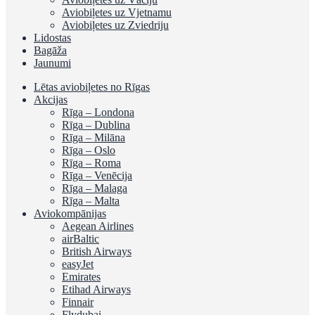
Aviobiļetes uz Vjetnamu
Aviobiļetes uz Zviedriju
Lidostas
Bagāža
Jaunumi
Lētas aviobiļetes no Rīgas
Akcijas
Rīga – Londona
Rīga – Dublina
Rīga – Milāna
Rīga – Oslo
Rīga – Roma
Rīga – Venēcija
Rīga – Malaga
Rīga – Malta
Aviokompānijas
Aegean Airlines
airBaltic
British Airways
easyJet
Emirates
Etihad Airways
Finnair
Flydubai