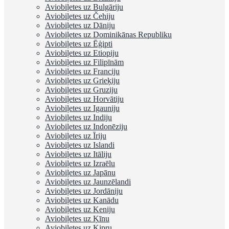
Aviobiļetes uz Bulgāriju
Aviobiļetes uz Čehiju
Aviobiļetes uz Dāniju
Aviobiļetes uz Dominikānas Republiku
Aviobiļetes uz Ēģipti
Aviobiļetes uz Etiopiju
Aviobiļetes uz Filipīnām
Aviobiļetes uz Franciju
Aviobiļetes uz Grieķiju
Aviobiļetes uz Gruziju
Aviobiļetes uz Horvātiju
Aviobiļetes uz Igauniju
Aviobiļetes uz Indiju
Aviobiļetes uz Indonēziju
Aviobiļetes uz Īriju
Aviobiļetes uz Islandi
Aviobiļetes uz Itāliju
Aviobiļetes uz Izraēlu
Aviobiļetes uz Japānu
Aviobiļetes uz Jaunzēlandi
Aviobiļetes uz Jordāniju
Aviobiļetes uz Kanādu
Aviobiļetes uz Keniju
Aviobiļetes uz Ķīnu
Aviobiļetes uz Kipru