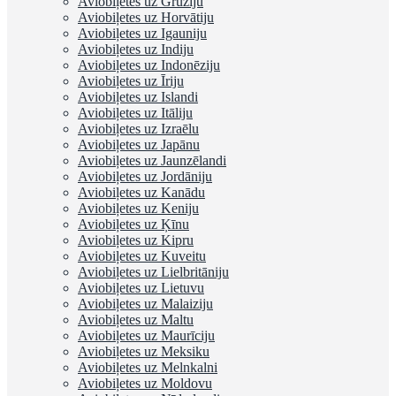
Aviobiļetes uz Gruziju
Aviobiļetes uz Horvātiju
Aviobiļetes uz Igauniju
Aviobiļetes uz Indiju
Aviobiļetes uz Indonēziju
Aviobiļetes uz Īriju
Aviobiļetes uz Islandi
Aviobiļetes uz Itāliju
Aviobiļetes uz Izraēlu
Aviobiļetes uz Japānu
Aviobiļetes uz Jaunzēlandi
Aviobiļetes uz Jordāniju
Aviobiļetes uz Kanādu
Aviobiļetes uz Keniju
Aviobiļetes uz Ķīnu
Aviobiļetes uz Kipru
Aviobiļetes uz Kuveitu
Aviobiļetes uz Lielbritāniju
Aviobiļetes uz Lietuvu
Aviobiļetes uz Malaiziju
Aviobiļetes uz Maltu
Aviobiļetes uz Maurīciju
Aviobiļetes uz Meksiku
Aviobiļetes uz Melnkalni
Aviobiļetes uz Moldovu