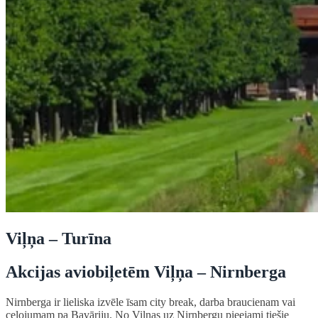
Viļņa – Turīna
Akcijas aviobiļetēm Viļņa – Nirnberga
Nirnberga ir lieliska izvēle īsam city break, darba braucienam vai
ceļojumam pa Bavāriju. No Viļņas uz Nirnbergu pieejami tiešie