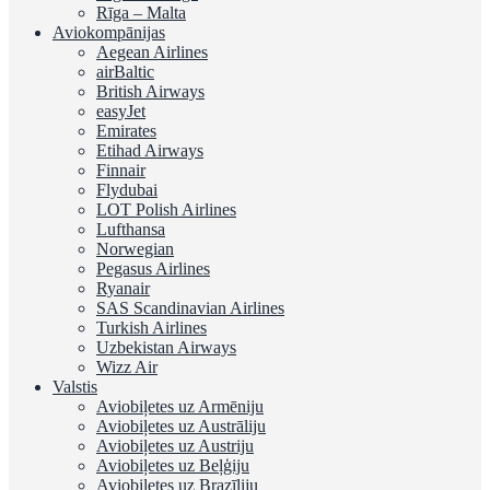
Rīga – Malta
Aviokompānijas
Aegean Airlines
airBaltic
British Airways
easyJet
Emirates
Etihad Airways
Finnair
Flydubai
LOT Polish Airlines
Lufthansa
Norwegian
Pegasus Airlines
Ryanair
SAS Scandinavian Airlines
Turkish Airlines
Uzbekistan Airways
Wizz Air
Valstis
Aviobiļetes uz Armēniju
Aviobiļetes uz Austrāliju
Aviobiļetes uz Austriju
Aviobiļetes uz Beļģiju
Aviobiļetes uz Brazīliju