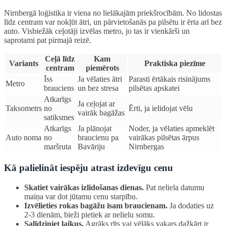
Nirnbergā loģistika ir viena no lielākajām priekšrocībām. No lidostas
līdz centram var nokļūt ātri, un pārvietošanās pa pilsētu ir ērta arī bez
auto. Visbiežāk ceļotāji izvēlas metro, jo tas ir vienkārši un
saprotami pat pirmajā reizē.
Ceļā līdz
Kam
Variants
Praktiska piezīme
centram
piemērots
Īss
Ja vēlaties ātri
Parasti ērtākais risinājums
Metro
brauciens
un bez stresa
pilsētas apskatei
Atkarīgs
Ja ceļojat ar
Taksometrs
no
Ērti, ja ielidojat vēlu
vairāk bagāžas
satiksmes
Atkarīgs
Ja plānojat
Noder, ja vēlaties apmeklēt
Auto noma
no
braucienu pa
vairākas pilsētas ārpus
maršruta
Bavāriju
Nirnbergas
Kā palielināt iespēju atrast izdevīgu cenu
Skatiet vairākas izlidošanas dienas.
Pat neliela datumu
maiņa var dot jūtamu cenu starpību.
Izvēlieties rokas bagāžu īsam braucienam.
Ja dodaties uz
2-3 dienām, bieži pietiek ar nelielu somu.
Salīdziniet laikus.
Agrāks rīts vai vēlāks vakars dažkārt ir