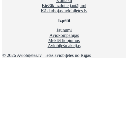
Kontakti
Biežāk uzdotie jautājumi
Kā darbojas aviobiļetes.lv
Izpētīt
Jaunumi
Aviokompānijas
Meklēt lidojumus
Aviobiļešu akcijas
© 2026 Aviobiļetes.lv - lētas aviobiļetes no Rīgas