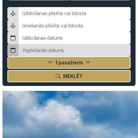
1 pasažieris
MEKLĒT