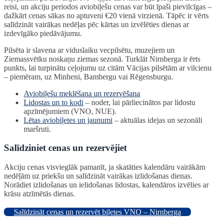
reisi, un akciju periodos aviobiļešu cenas var būt īpaši pievilcīgas –
dažkārt cenas sākas no aptuveni €20 vienā virzienā. Tāpēc ir vērts
salīdzināt vairākas nedēļas pēc kārtas un izvēlēties dienas ar
izdevīgāko piedāvājumu.
Pilsēta ir slavena ar viduslaiku vecpilsētu, muzejiem un
Ziemassvētku noskaņu ziemas sezonā. Turklāt Nirnberga ir ērts
punkts, lai turpinātu ceļojumu uz citām Vācijas pilsētām ar vilcienu
– piemēram, uz Minheni, Bambergu vai Rēgensburgu.
Aviobiļešu meklēšana un rezervēšana
Lidostas un to kodi
– noder, lai pārliecinātos par lidostu
apzīmējumiem (VNO, NUE).
Lētas aviobiļetes un jaunumi
– aktuālas idejas un sezonāli
maršruti.
Salīdziniet cenas un rezervējiet
Akciju cenas visvieglāk pamanīt, ja skatāties kalendāru vairākām
nedēļām uz priekšu un salīdzināt vairākas izlidošanas dienas.
Norādiet izlidošanas un ielidošanas lidostas, kalendāros izvēlies ar
krāsu atzīmētās dienas.
Salīdzināt cenas un rezervēt biļetes VNO – Nirnberga