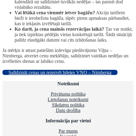
kalendārā un salīdziniet tuvākās nedēļas – tas parasti dod
vislabāko rezultātu.
Vai lētākā cena vienmēr ietver bagāžu?
Akciju tarifiem
bieži ir ierobežota bagāža, tāpēc pirms apmaksas pārbaudiet,
kas ir iekļauts izvēlētajā tarifā.
Ko darīt, ja cena mainās rezervācijas laikā?
Tas var notikt,
ja tiek izpirktas pēdējās vietas konkrētajā tarifā. Šādā situācijā
palīdz elastīgāki datumi vai cits izlidošanas laiks.
Ja mērķis ir atrast patiešām izdevīgu piedāvājumu Viļņa –
Nirnberga, atveriet cenu meklētāju, salīdziniet vairākas nedēļas un
izvēlieties dienas ar labāko cenu.
Salīdzināt cenas un rezervēt biļetes VNO – Nirnberga
Noteikumi
Privātuma politika
Lietošanas noteikumi
Sīkdatņu politika
Datu drošība
Informācija par vietni
Par mums