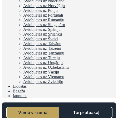
Aviobiļetes uz Nīderlandi
Aviobiļetes uz Norvēģiju
Aviobiļetes uz Poliju
Aviobiļetes uz Portugāli
Aviobiļetes uz Rumāniju
Aviobiļetes uz Singapūru
Aviobiļetes uz Spāniju
Aviobiļetes uz Šrilanku
Aviobiļetes uz Šveici
Aviobiļetes uz Taivānu
Aviobiļetes uz Taizemi
Aviobiļetes uz Tanzāniju
Aviobiļetes uz Turciju
Aviobiļetes uz Ungāriju
Aviobiļetes uz Uzbekistānu
Aviobiļetes uz Vāciju
Aviobiļetes uz Vjetnamu
Aviobiļetes uz Zviedriju
Lidostas
Bagāža
Jaunumi
Vienā virzienā
Turp-atpakaļ