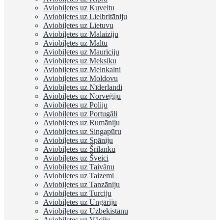
Aviobiļetes uz Kuveitu
Aviobiļetes uz Lielbritāniju
Aviobiļetes uz Lietuvu
Aviobiļetes uz Malaiziju
Aviobiļetes uz Maltu
Aviobiļetes uz Maurīciju
Aviobiļetes uz Meksiku
Aviobiļetes uz Melnkalni
Aviobiļetes uz Moldovu
Aviobiļetes uz Nīderlandi
Aviobiļetes uz Norvēģiju
Aviobiļetes uz Poliju
Aviobiļetes uz Portugāli
Aviobiļetes uz Rumāniju
Aviobiļetes uz Singapūru
Aviobiļetes uz Spāniju
Aviobiļetes uz Šrilanku
Aviobiļetes uz Šveici
Aviobiļetes uz Taivānu
Aviobiļetes uz Taizemi
Aviobiļetes uz Tanzāniju
Aviobiļetes uz Turciju
Aviobiļetes uz Ungāriju
Aviobiļetes uz Uzbekistānu
Aviobiļetes uz Vāciju