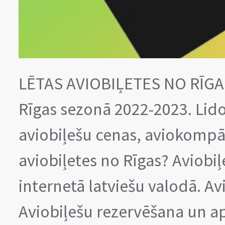
LĒTAS AVIOBIĻETES NO RĪGAS
Rīgas sezonā 2022-2023. Lid
aviobiļešu cenas, aviokompāni
aviobiļetes no Rīgas? Aviob
internetā latviešu valodā. 
Aviobiļešu rezervēšana un a