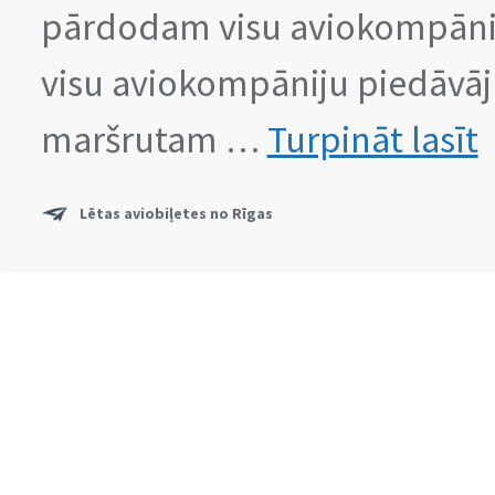
pārdodam visu aviokompāniju 
visu aviokompāniju piedāvā
LĒ
maršrutam …
Turpināt lasīt
AV
N
RĪ
Lētas aviobiļetes no Rīgas
20
20